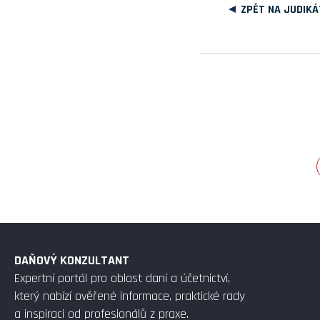
ZPĚT NA JUDIKÁ
DAŇOVÝ KONZULTANT
Expertní portál pro oblast daní a účetnictví,
který nabízí ověřené informace, praktické rady
a inspiraci od profesionálů z praxe.