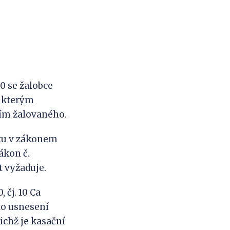
0 se žalobce
, kterým
ím žalovaného.
štu v zákonem
ákon č.
st vyžaduje.
 čj. 10 Ca
to usnesení
ichž je kasační