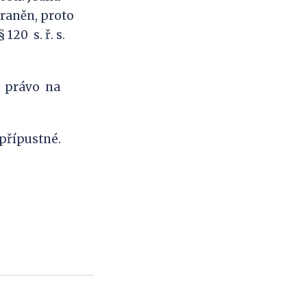
traněn, proto
120 s. ř. s.
ků právo na
přípustné.