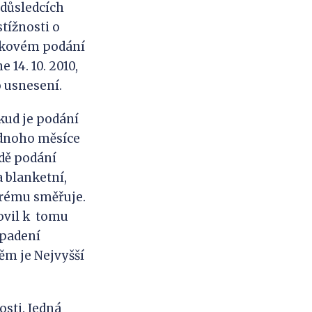
o důsledcích
tížnosti o
takovém podání
 14. 10. 2010,
o usnesení.
okud je podání
ednoho měsíce
dě podání
 blanketní,
erému směřuje.
ovil k tomu
apadení
ěm je Nejvyšší
sti. Jedná