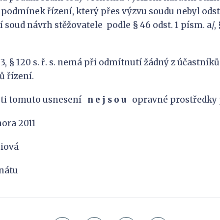
 podmínek řízení, který přes výzvu soudu nebyl ods
 soud návrh stěžovatele podle § 46 odst. 1 písm. a/, § 
 3, § 120 s. ř. s. nemá při odmítnutí žádný z účastní
 řízení.
oti tomuto usnesení
n
e
j
s
o
u
opravné prostředky 
nora 2011
niová
nátu