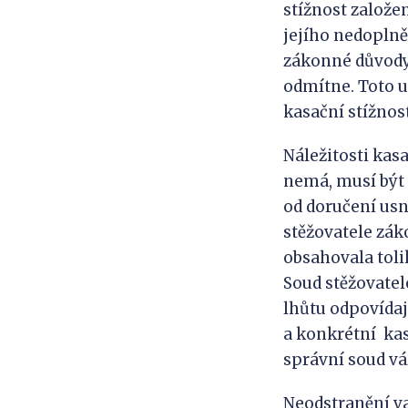
stížnost založen
jejího nedoplně
zákonné důvody
odmítne. Toto u
kasační stížnos
Náležitosti kasa
nemá, musí být 
od doručení usn
stěžovatele zák
obsahovala toli
Soud stěžovatel
lhůtu odpovídaj
a konkrétní kas
správní soud vá
Neodstranění va