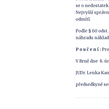
se o nedostatek
Nejvyšší správní
odmítl.
Podle § 60 odst.
náhradu nákladů
P o u č e n í :
Pr
V Brně dne 8. ú
JUDr. Lenka Ka
předsedkyně se