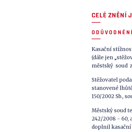
CELÉ ZNĚNÍ 
O D Ů V
O D N Ě N Í
Kasační stížnos
(dále jen „stěž
městský soud z
Stěžovatel poda
stanovené lhůtě
150/2002 Sb., so
Městský soud ted
242/2008 - 60, 
doplnil kasační