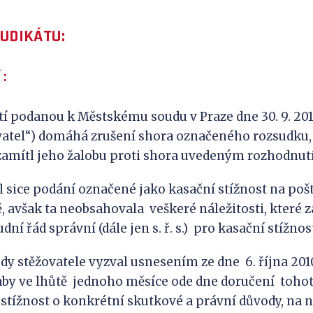
JUDIKÁTU:
 :
tí podanou k Městskému soudu v Praze dne 30. 9. 201
ovatel“) domáhá zrušení shora označeného rozsudku
amítl jeho žalobu proti shora uvedeným rozhodnut
l sice podání označené jako kasační stížnost na po
, avšak ta neobsahovala veškeré náležitosti, které z
udní řád správní (dále jen s. ř. s.) pro kasační stížno
y stěžovatele vyzval usnesením ze dne 6. října 2010,
aby ve lhůtě jednoho měsíce ode dne doručení toho
 stížnost o konkrétní skutkové a právní důvody, na n