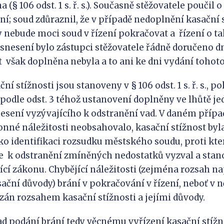
a (§ 106 odst. 1 s. ř. s.). Současně stěžovatele poučil 
ní; soud zdůraznil, že v případě nedoplnění kasační s
 nebude moci soud v řízení pokračovat a řízení o 
snesení bylo zástupci stěžovatele řádně doručeno dne
t však doplněna nebyla a to ani ke dni vydání tohot
ční stížnosti jsou stanoveny v § 106 odst. 1 s. ř. s., p
podle odst. 3 téhož ustanovení doplněny ve lhůtě j
esení vyzývajícího k odstranění vad. V daném přípa
onné náležitosti neobsahovalo, kasační stížnost byla
ko identifikaci rozsudku městského soudu, proti kt
e k odstranění zmíněných nedostatků vyzval a stan
ící zákonu. Chybějící náležitosti (zejména rozsah n
ační důvody) brání v pokračování v řízení, neboť v n
zán rozsahem kasační stížnosti a jejími důvody.
d podání brání tedy věcnému vyřízení kasační stížno