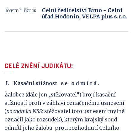
Celní ředitelství Brno - Celní
Účastníci řízení:
úřad Hodonín, VELPA plus s.r.o.
CELÉ ZNĚNÍ JUDIKÁTU:
Kasační stížnost s e o d m í t á .
Žalobce (dále jen „stěžovatel“) brojí kasační
stížností proti v záhlaví označenému usnesení
(
poznámka NSS
: stěžovatel toto usnesení mylně
označil jako rozsudek), kterým krajský soud
odmítl jeho žalobu proti rozhodnutí Celního