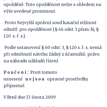
opožděně. Tuto opožděnost nelze s ohledem na
výše uvedené prominout.
Proto Nejvyšší správní soud kasační stížnost
odmítl pro opožděnost [§ 46 odst. 1 písm. b), §
120 s. ř. s.].
Podle ustanovení § 60 odst. 3, § 120 s. ř. s. nemá
při odmítnutí návrhu žádný z účastníků právo
na náhradu nákladů řízení.
P
o
u
č
e
n
í
:
Proti tomuto
usnesení
n
e
j
s
o
u
opravné prostředky
přípustné.
V Brně dne 17. února 2009