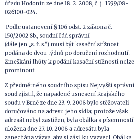
úřadu Hodonín ze dne 18. 2. 2008, č. j. 1599/08-
026100-024.
Podle ustanovení § 106 odst. 2 zákona č.
150/2002 Sb., soudní řád správní
(dále jen „s. ř. s.“) musí být kasační stížnost
podána do dvou týdnů po doručení rozhodnutí.
Zmeškání lhůty k podání kasační stížnosti nelze
prominout.
Z předmětného soudního spisu Nejvyšší správní
soud zjistil, že napadené usnesení Krajského
soudu v Brně ze dne 23. 9. 2008 bylo stěžovateli
doručováno na adresu jeho sídla; protože však
adresát nebyl zastižen, byla obálka s písemností
uložena dne 27. 10. 2008 a adresátu byla
zanechána výzva, aby si zásilku vyzvedl. Obálka