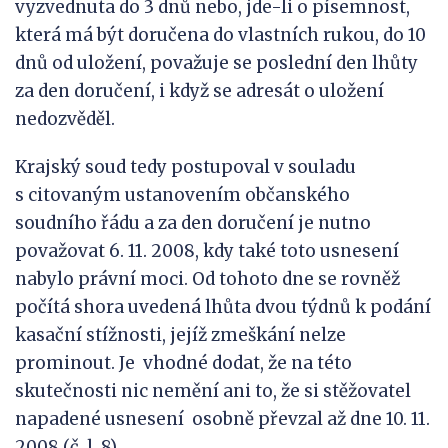
vyzvednuta do 3 dnů nebo, jde-li o písemnost,
která má být doručena do vlastních rukou, do 10
dnů od uložení, považuje se poslední den lhůty
za den doručení, i když se adresát o uložení
nedozvěděl.
Krajský soud tedy postupoval v souladu
s citovaným ustanovením občanského
soudního řádu a za den doručení je nutno
považovat 6. 11. 2008, kdy také toto usnesení
nabylo právní moci. Od tohoto dne se rovněž
počítá shora uvedená lhůta dvou týdnů k podání
kasační stížnosti, jejíž zmeškání nelze
prominout. Je vhodné dodat, že na této
skutečnosti nic nemění ani to, že si stěžovatel
napadené usnesení osobně převzal až dne 10. 11.
2008 (č. l. 8).