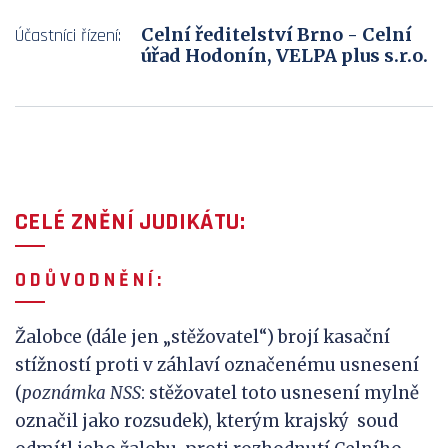
Celní ředitelství Brno - Celní
Účastníci řízení:
úřad Hodonín, VELPA plus s.r.o.
CELÉ ZNĚNÍ JUDIKÁTU:
O D Ů V
O D N Ě N Í :
Žalobce (dále jen „stěžovatel“) brojí kasační
stížností proti v záhlaví označenému usnesení
(
poznámka NSS
: stěžovatel toto usnesení mylně
označil jako rozsudek), kterým krajský soud