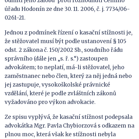
odmítl jeho žalobu proti rozhodnutí Celního
úřadu Hodonín ze dne 30. 11. 2006, č. j. 7734/06-
0261-21.
Jednou z podmínek řízení o kasační stížnosti je,
že stěžovatel musí být podle ustanovení § 105
odst. 2 zákona č. 150/2002 Sb., soudního řádu
správního (dále jen „s. ř. s.“) zastoupen
advokátem; to neplatí, má-li stěžovatel, jeho
zaměstnanec nebo člen, který za něj jedná nebo
jej zastupuje, vysokoškolské právnické
vzdělání, které je podle zvláštních zákonů
vyžadováno pro výkon advokacie.
Ze spisu vyplývá, že kasační stížnost podepsala
advokátka Mgr. Pavla Chybiorzová s odkazem na
plnou moc, která však ke stížnosti nebyla