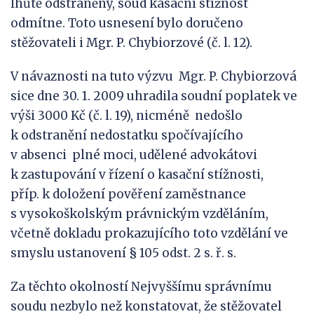
lhůtě odstraněny, soud kasační stížnost
odmítne. Toto usnesení bylo doručeno
stěžovateli i Mgr. P. Chybiorzové (č. l. 12).
V návaznosti na tuto výzvu Mgr. P. Chybiorzová
sice dne 30. 1. 2009 uhradila soudní poplatek ve
výši 3000 Kč (č. l. 19), nicméně nedošlo
k odstranění nedostatku spočívajícího
v absenci plné moci, udělené advokátovi
k zastupování v řízení o kasační stížnosti,
příp. k doložení pověření zaměstnance
s vysokoškolským právnickým vzděláním,
včetně dokladu prokazujícího toto vzdělání ve
smyslu ustanovení § 105 odst. 2 s. ř. s.
Za těchto okolností Nejvyššímu správnímu
soudu nezbylo než konstatovat, že stěžovatel