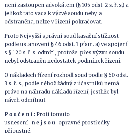
není zastoupen advokátem (§ 105 odst. 2 s. ř. s.) a
jelikož tato vada k výzvě soudu nebyla
odstraněna, nelze v řízení pokračovat.
Proto Nejvyšší správní soud kasační stížnost
podle ustanovení § 46 odst. 1 písm. a) ve spojení
s § 120 s. ř. s. odmítl, protože přes výzvu soudu
nebyl odstraněn nedostatek podmínek řízení.
O nákladech řízení rozhodl soud podle § 60 odst.
3 s. ř. s., podle něhož žádný z účastníků nemá
právo na náhradu nákladů řízení, jestliže byl
návrh odmítnut.
P o u č e n í :
Proti tomuto
usnesení
n
e
j
s
o
u
opravné prostředky
přípustné.