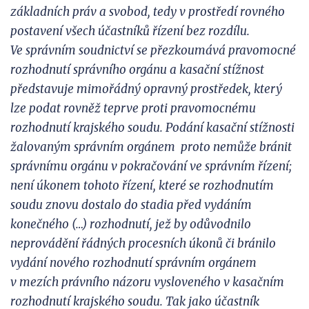
základních práv a
svobod, tedy v
prostředí rovného
postavení všech
ú
častníků řízení bez rozdílu.
Ve
správním soudnictví se přezkoumává pravomocné
rozhodnutí správního orgánu a kasační stížnost
představuje mimořádný opravný prostředek, který
lze podat rovněž teprve proti pravomocné
mu
rozhodnutí krajského soudu.
Podání kasační stížnosti
žalovaným správním orgánem
proto nemůže bránit
správnímu orgánu v pokračování ve
správním řízení;
není úkonem tohoto řízení, které se rozhodnutím
soudu znovu dostalo do
stadia před vydáním
konečného
(…)
rozhodnutí, jež
by
odůvodnilo
neprovádění řádných procesních úkonů či bránilo
vydání nového rozhodnutí správním orgánem
v
mezích právního názoru vysloveného v kasačním
rozhodnutí krajského soudu. Tak jako účastník