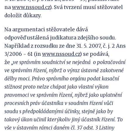
na
www.nssoud.cz
). Svá tvrzení musí stěžovatel
doložit důkazy.
Na argumentaci stěžovatele dává
odpověď ustálená judikatura zdejšího soudu.
Například z rozsudku ze dne 31. 5. 2007, č. j. 2 Ans
3/2006 - 61 (in
www.nssoud.cz
) se podává,
že
„ve
správním soudnictví se nejedná
o pokračování
ve správním řízení, nýbrž o výraz ústavně zakotvené
dělby moci. Právo správního orgánu podat kasační
stížnost proto nelze chápat jako vlastní výkon
pravomoci ve správním řízení, nýbrž jako uplatnění
procesních práv účastníka v
soudním řízení vůči
soudu s
předpokládanými účinky, stejně jako
by
takový úkon učinil kterýkoliv jiný účastník řízení. To
vše v
ústavním rámci daném čl.
37 odst.
3 Listiny