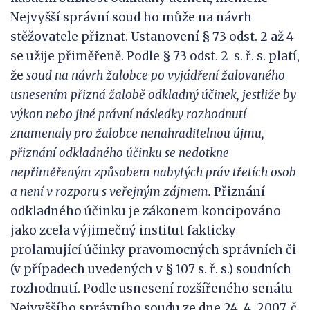
Nejvyšší správní soud ho může na návrh
stěžovatele přiznat. Ustanovení § 73 odst. 2 až 4
se užije přiměřeně. Podle § 73 odst. 2 s. ř. s. platí,
že
soud na návrh žalobce po vyjádření žalovaného
usnesením přizná žalobě odkladný účinek, jestliže by
výkon nebo jiné právní následky rozhodnutí
znamenaly pro žalobce nenahraditelnou újmu,
přiznání odkladného účinku se nedotkne
nepřiměřeným způsobem nabytých práv třetích osob
a není v
rozporu s
veřejným zájmem.
Přiznání
odkladného účinku je zákonem koncipováno
jako zcela výjimečný institut fakticky
prolamující účinky pravomocných správních či
(v případech uvedených v § 107 s. ř. s.) soudních
rozhodnutí. Podle usnesení rozšířeného senátu
Nejvyššího správního soudu ze dne 24. 4. 2007, č.