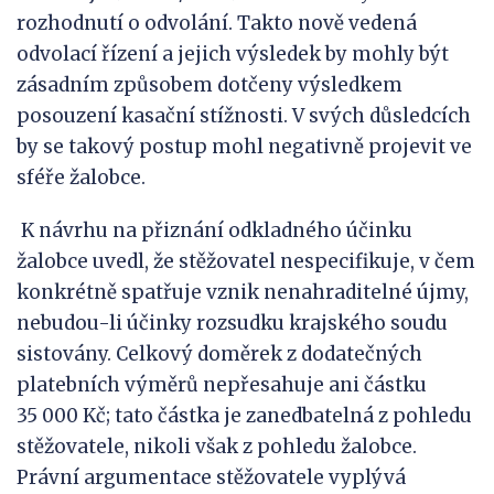
rozhodnutí o odvolání. Takto nově vedená
odvolací řízení a jejich výsledek by mohly být
zásadním způsobem dotčeny výsledkem
posouzení kasační stížnosti. V svých důsledcích
by se takový postup mohl negativně projevit ve
sféře žalobce.
K návrhu na přiznání odkladného účinku
žalobce uvedl, že stěžovatel nespecifikuje, v čem
konkrétně spatřuje vznik nenahraditelné újmy,
nebudou-li účinky rozsudku krajského soudu
sistovány. Celkový doměrek z dodatečných
platebních výměrů nepřesahuje ani částku
35 000 Kč; tato částka je zanedbatelná z pohledu
stěžovatele, nikoli však z pohledu žalobce.
Právní argumentace stěžovatele vyplývá