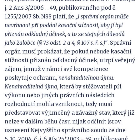
j. 2 Ans 3/2006 - 49, publikovaného pod č.
1255/2007 Sb. NSS platí, že „
i správní orgán může
navrhnout při
podání kasační stížnosti, aby jí byl
přiznán odkladný účinek, a to ze stejných důvodů
jako žalobce (§ 73 odst.
2 a 4, § 107 s. ř. s.)“
. Správní
orgán musí prokázat, že pokud nebude kasační
stížnosti přiznán odkladný účinek, utrpí veřejný
zájem, jemuž v rámci své kompetence
poskytuje ochranu,
nenahraditelnou újmu
.
Nenahraditeln
á
újm
a
, která by stěžovateli při
výkonu nebo jiných právních následcích
rozhodnutí mohla vzniknout, tedy musí
představovat výjimečný a závažný stav, který již
nelze v dalším běhu času nijak odčinit (srov.
usnesení Nejvyššího správního soudu ze dne
5. 10. 2004, č. j. 6 Afs 25/2003 - 59, publikované