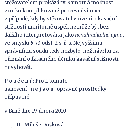
stěžovatelem prokázány. Samotná možnost
vzniku komplikované procesní situace
v případě, kdy by stěžovatel v řízení o kasační
stížnosti meritorně uspěl, nemůže být bez
dalšího interpretována jako
nenahraditelná újma
,
ve smyslu § 73 odst. 2 s. ř. s. Nejvyššímu
správnímu soudu tedy nezbylo, než návrhu na
přiznání odkladného účinku kasační stížnosti
nevyhovět.
P
o
u
č
e
n
í
:
Proti tomuto
usnesení
n
e
j
s
o
u
opravné prostředky
přípustné.
V Brně dne 19. února 2010
JUDr. Miluše Došková