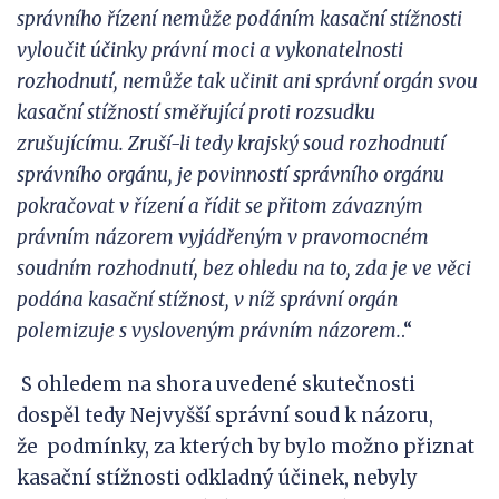
správního řízení nemůže podáním kasační stížnosti
vyloučit účinky právní moci a
vykonatelnosti
rozhodnutí, nemůže tak učinit ani správní orgán svou
kasační stížností směřující proti rozsudku
zrušujícímu.
Zruší-li tedy krajský soud rozhodnutí
správního orgánu, je povinností správního orgánu
pokračovat v
řízení a řídit se přitom závazným
právním názorem vyjádřeným v
pravomocném
soudním rozhodnutí, bez ohledu na to, zda je ve věci
podána kasační stížnost, v
níž správní orgán
polemizuje s
vysloveným právním názorem.
.“
S ohledem na shora uvedené skutečnosti
dospěl tedy Nejvyšší správní soud k názoru,
že podmínky, za kterých by bylo možno přiznat
kasační stížnosti odkladný účinek, nebyly