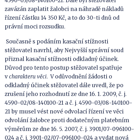
4590-03/08-140100-21. Dále byl stěžovatel
zavázán zaplatit žalobci na náhradě nákladů
řízení částku 14 350 Kč, a to do 30-ti dnů od
právní moci rozsudku.
Současně s podáním kasační stížnosti
stěžovatel navrhl, aby Nejvyšší správní soud
přiznal kasační stížnosti odkladný účinek.
Důvod pro tento postup stěžovatel spatřuje
v
charakteru věci
. V odůvodnění žádosti o
odkladný účinek stěžovatel dále uvedl, že po
zrušení jeho rozhodnutí ze dne 16. 1. 2009, č. j.
4590-02/08-140100-21 a č. j. 4590-03/08-140100-
21 by musel vést nové odvolací řízení ve věci
odvolání žalobce proti dodatečným platebním
výměrům ze dne 16. 5. 2007, č. j. 3901/07-096100-
024 a č. j. 3901-02/07-096100-024 a vydat nová