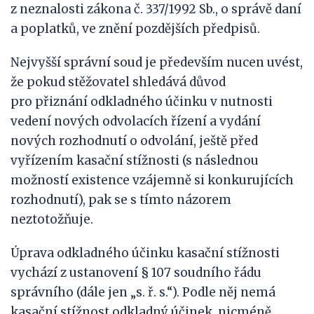
z neznalosti zákona č. 337/1992 Sb., o správě daní
a poplatků, ve znění pozdějších předpisů.
Nejvyšší správní soud je především nucen uvést,
že pokud stěžovatel shledává důvod
pro přiznání odkladného účinku v nutnosti
vedení nových odvolacích řízení a vydání
nových rozhodnutí o odvolání, ještě před
vyřízením kasační stížnosti (s následnou
možností existence vzájemně si konkurujících
rozhodnutí), pak se s tímto názorem
neztotožňuje.
Úprava odkladného účinku kasační stížnosti
vychází z ustanovení § 107 soudního řádu
správního (dále jen „s. ř. s.“). Podle něj nemá
kasační stížnost odkladný účinek, nicméně