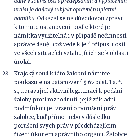
daně v souvislosti s předepsáním a vyplacením
úroku je daňový subjekt oprávněn uplatnit
námitku
. Odkázal se na důvodovou zprávu
k tomuto ustanovení, podle které je
námitka využitelná i v případě nečinnosti
správce daně , což vede k její přípustnosti
ve všech situacích vztahujících se k oblasti
úroků.
Krajský soud k této žalobní námitce
poukazuje na ustanovení § 65 odst. 1 s. ř.
s., upravující aktivní legitimaci k podání
žaloby proti rozhodnutí, jejíž základní
podmínkou je tvrzení o porušení práv
žalobce, buď přímo, nebo v důsledku
porušení svých práv v předcházejícím
řízení úkonem správního orgánu. Žalobce