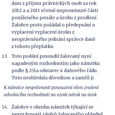
dani z příjmu právnických osob za rok
2012 a a 2013 včetně neprominuté části
poníženého penále a úroku z prodlení.
Žalobce proto požádal o předepsání a
vyplacení vyplacení úroku z
neoprávněného jednání správce daně
z tohoto přeplatku.
Toto podání posoudil žalovaný nyní
napadeným rozhodnutím jako námitku
podle § 251a odstavec 4 daňového řádu.
Tuto neshledala důvodnou a zamítl ji.
K
námitce nesprávnosti posouzení vlivu zrušení
odvolacího rozhodnutí na vznik nárok na úrok
Žalobce v okruhu námitek týkající se
nesprávnosti závěrů žalovaného ohledně