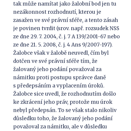
tak může namítat jako žalobní bod jen tu
nezákonnost rozhodnutí, kterou je
zasažen ve své právní sféře, a tento zásah
je povinen tvrdit (srov. např. rozsudek NSS
ze dne 29. 7. 2004, č. j. 7 A 139/2001-67 nebo
ze dne 21. 5. 2008, č. j. 4 Ans 9/2007-197).
Žalobce však v žalobě neuvedl, čím byl
dotčen ve své právní sféře tím, že
žalovaný jeho podání považoval za
námitku proti postupu správce daně
s předepsáním a vyplacením úroků.
Žalobce sice uvedl, že rozhodnutím došlo
ke zkrácení jeho práv, protože mu úrok
nebyl předepsán. To se však stalo nikoliv
důsledku toho, že žalovaný jeho podání
považoval za námitku, ale v důsledku