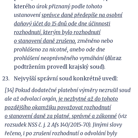
kterého
úrok přiznaný podle tohoto
ustanovení
správce daně předepíše na osobní
daňový účet do 15 dnů ode dne účinnosti
rozhodnutí, kterým bylo rozhodnutí
o
stanovení daně zrušeno
, změněno nebo
prohlášeno za nicotné, anebo ode dne
prohlášení neoprávněného vymáhání
(důraz
podtržením provedl krajský soud).
Nejvyšší správní soud konkrétně uvedl:
[34] Pokud dodatečné platební výměry nezrušil soud
ale až odvolací orgán,
je nezbytné až do tohoto
pozdějšího okamžiku považovat rozhodnutí
o
stanovení daně za platné, správné a
zákonné
(viz
rozsudek NSS č.
j.
2
Afs
140/2015
‑
70). Jinými slovy
řečeno, i
po zrušení rozhodnutí o
odvolání byly