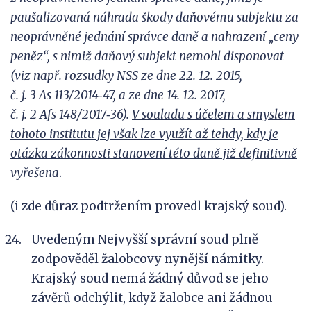
paušalizovaná náhrada škody daňovému subjektu za
neoprávněné jednání správce daně a
nahrazení „ceny
peněz“, s
nimiž daňový subjekt nemohl disponovat
(viz např. rozsudky NSS ze dne 22.
12.
2015,
č.
j.
3
As
113/2014
‑
47, a
ze dne 14.
12.
2017,
č.
j.
2
Afs
148/2017
‑
36).
V
souladu s
účelem a
smyslem
tohoto institutu jej však lze využít až tehdy, kdy je
otázka zákonnosti stanovení této daně již definitivně
vyřešena
.
(i zde důraz podtržením provedl krajský soud).
Uvedeným Nejvyšší správní soud plně
zodpověděl žalobcovy nynější námitky.
Krajský soud nemá žádný důvod se jeho
závěrů odchýlit, když žalobce ani žádnou