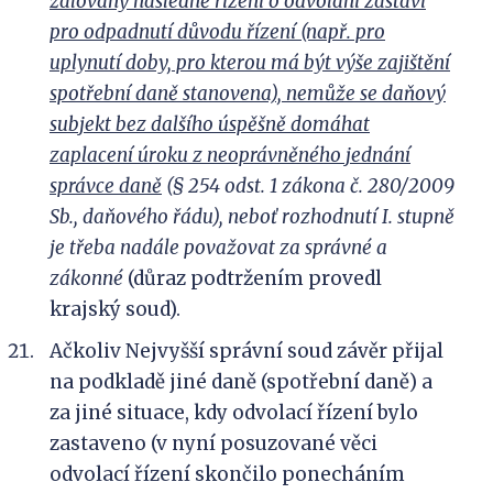
žalovaný následně řízení o odvolání zastaví
pro odpadnutí důvodu řízení (např. pro
uplynutí doby, pro kterou má být výše zajištění
spotřební daně stanovena), nemůže se daňový
subjekt bez dalšího úspěšně domáhat
zaplacení úroku z neoprávněného jednání
správce daně
(§ 254 odst. 1 zákona č. 280/2009
Sb., daňového řádu), neboť rozhodnutí I. stupně
je třeba nadále považovat za správné a
zákonné
(důraz podtržením provedl
krajský soud).
Ačkoliv Nejvyšší správní soud závěr přijal
na podkladě jiné daně (spotřební daně) a
za jiné situace, kdy odvolací řízení bylo
zastaveno (v nyní posuzované věci
odvolací řízení skončilo ponecháním