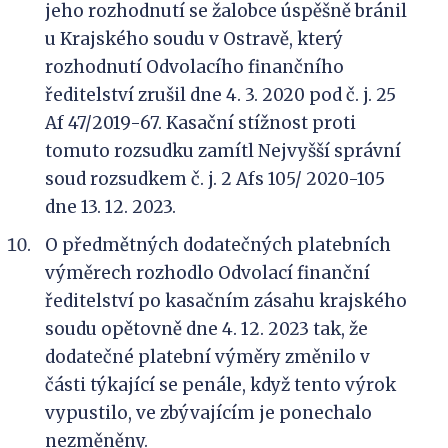
jeho rozhodnutí se žalobce úspěšně bránil
u Krajského soudu v Ostravě, který
rozhodnutí Odvolacího finančního
ředitelství zrušil dne 4. 3. 2020 pod č. j. 25
Af 47/2019-67. Kasační stížnost proti
tomuto rozsudku zamítl Nejvyšší správní
soud rozsudkem č. j. 2 Afs 105/ 2020-105
dne 13. 12. 2023.
O předmětných dodatečných platebních
výměrech rozhodlo Odvolací finanční
ředitelství po kasačním zásahu krajského
soudu opětovně dne 4. 12. 2023 tak, že
dodatečné platební výměry změnilo v
části týkající se penále, když tento výrok
vypustilo, ve zbývajícím je ponechalo
nezměněny.