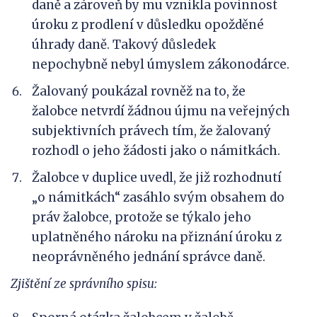
daně a zároveň by mu vznikla povinnost
úroku z prodlení v důsledku opožděné
úhrady daně. Takový důsledek
nepochybně nebyl úmyslem zákonodárce.
Žalovaný poukázal rovněž na to, že
žalobce netvrdí žádnou újmu na veřejných
subjektivních právech tím, že žalovaný
rozhodl o jeho žádosti jako o námitkách.
Žalobce v duplice uvedl, že již rozhodnutí
„o námitkách“ zasáhlo svým obsahem do
práv žalobce, protože se týkalo jeho
uplatněného nároku na přiznání úroku z
neoprávněného jednání správce daně.
Zjištění ze správního spisu: