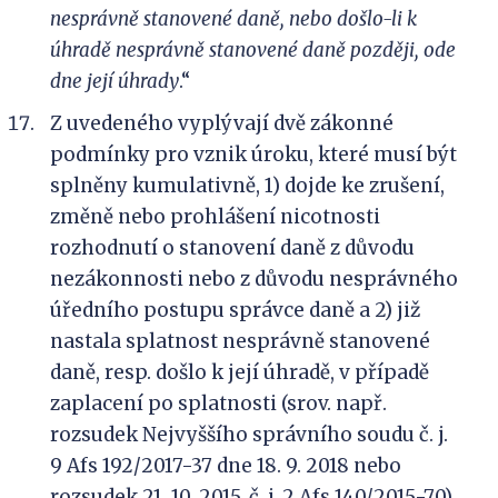
nesprávně stanovené daně, nebo došlo-li k
úhradě nesprávně stanovené daně později, ode
dne její úhrady
.“
Z uvedeného vyplývají dvě zákonné
podmínky pro vznik úroku, které musí být
splněny kumulativně, 1) dojde ke zrušení,
změně nebo prohlášení nicotnosti
rozhodnutí o stanovení daně z důvodu
nezákonnosti nebo z důvodu nesprávného
úředního postupu správce daně a 2) již
nastala splatnost nesprávně stanovené
daně, resp. došlo k její úhradě, v případě
zaplacení po splatnosti (srov. např.
rozsudek Nejvyššího správního soudu č. j.
9 Afs 192/2017-37 dne 18. 9. 2018 nebo
rozsudek 21. 10. 2015, č. j. 2 Afs 140/2015-70).