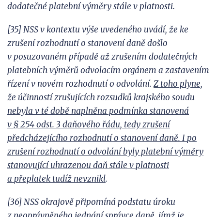
dodatečné platební výměry stále v
platnosti.
[35] NSS v
kontextu výše uvedeného uvádí, že ke
zrušení rozhodnutí o
stanovení daně došlo
v
posuzovaném případě až zrušením dodatečných
platebních výměrů odvolacím orgánem a
zastavením
řízení v
novém rozhodnutí
o
odvolání.
Z
toho plyne,
že účinností zrušujících rozsudků krajského soudu
nebyla v
té době naplněna podmínka stanovená
v
§
254 odst.
3 daňového řádu, tedy zrušení
předcházejícího rozhodnutí o
stanovení daně. I
po
zrušení rozhodnutí o
odvolání byly platební výměry
stanovující uhrazenou daň stále v
platnosti
a
přeplatek tudíž nevznikl
.
[36] NSS okrajově připomíná podstatu úroku
z
neoprávněného jednání správce daně, jímž je