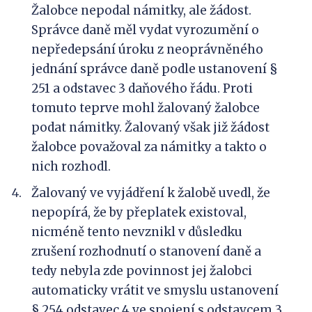
Žalobce nepodal námitky, ale žádost.
Správce daně měl vydat vyrozumění o
nepředepsání úroku z neoprávněného
jednání správce daně podle ustanovení §
251 a odstavec 3 daňového řádu. Proti
tomuto teprve mohl žalovaný žalobce
podat námitky. Žalovaný však již žádost
žalobce považoval za námitky a takto o
nich rozhodl.
Žalovaný ve vyjádření k žalobě uvedl, že
nepopírá, že by přeplatek existoval,
nicméně tento nevznikl v důsledku
zrušení rozhodnutí o stanovení daně a
tedy nebyla zde povinnost jej žalobci
automaticky vrátit ve smyslu ustanovení
§ 254 odstavec 4 ve spojení s odstavcem 3