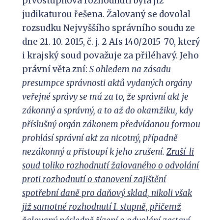
prvostupňová rozhodnutí byla již
judikaturou řešena. Žalovaný se dovolal
rozsudku Nejvyššího správního soudu ze
dne 21. 10. 2015, č. j. 2 Afs 140/2015-70, který
i krajský soud považuje za přiléhavý. Jeho
právní věta zní:
S ohledem na zásadu
presumpce správnosti aktů vydaných orgány
veřejné správy se má za to, že správní akt je
zákonný a správný, a to až do okamžiku, kdy
příslušný orgán zákonem předvídanou formou
prohlásí správní akt za nicotný, případně
nezákonný a přistoupí k jeho zrušení.
Zruší-li
soud toliko rozhodnutí žalovaného o odvolání
proti rozhodnutí o stanovení zajištění
spotřební daně pro daňový sklad, nikoli však
již samotné rozhodnutí I. stupně, přičemž