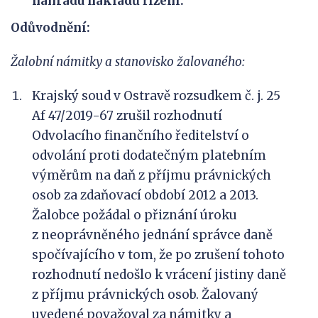
náhradu nákladů řízení.
Odůvodnění:
Žalobní námitky a stanovisko žalovaného:
Krajský soud v Ostravě rozsudkem č. j. 25
Af 47/2019-67 zrušil rozhodnutí
Odvolacího finančního ředitelství o
odvolání proti dodatečným platebním
výměrům na daň z příjmu právnických
osob za zdaňovací období 2012 a 2013.
Žalobce požádal o přiznání úroku
z neoprávněného jednání správce daně
spočívajícího v tom, že po zrušení tohoto
rozhodnutí nedošlo k vrácení jistiny daně
z příjmu právnických osob. Žalovaný
uvedené považoval za námitky a