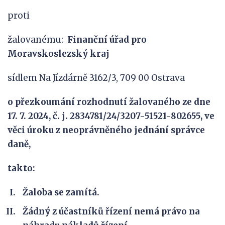
proti
žalovanému:
F
inanční úřad pro
Moravskoslezský kraj
sídlem Na Jízdárně 3162/3, 709 00 Ostrava
o přezkoumání rozhodnutí žalovaného ze dne
17
. 7. 2024
, č. j.
2834781/24/3207-51521-802655, ve
věci úroku z
neoprávněného jednání správce
daně,
takto:
Žaloba se zamítá.
Žádný z účastníků řízení nemá právo na