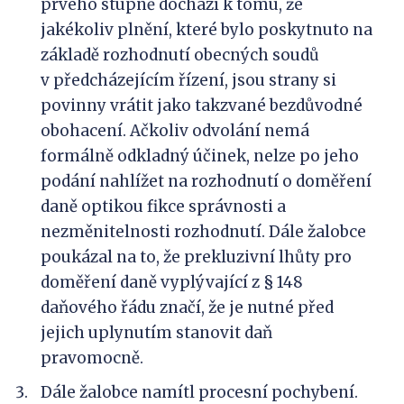
prvého stupně dochází k tomu, že
jakékoliv plnění, které bylo poskytnuto na
základě rozhodnutí obecných soudů
v předcházejícím řízení, jsou strany si
povinny vrátit jako takzvané bezdůvodné
obohacení. Ačkoliv odvolání nemá
formálně odkladný účinek, nelze po jeho
podání nahlížet na rozhodnutí o doměření
daně optikou fikce správnosti a
nezměnitelnosti rozhodnutí. Dále žalobce
poukázal na to, že prekluzivní lhůty pro
doměření daně vyplývající z § 148
daňového řádu značí, že je nutné před
jejich uplynutím stanovit daň
pravomocně.
Dále žalobce namítl procesní pochybení.