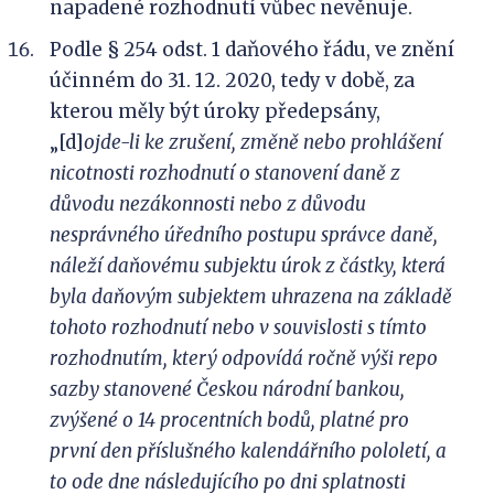
napadené rozhodnutí vůbec nevěnuje.
Podle § 254 odst. 1 daňového řádu, ve znění
účinném do 31. 12. 2020, tedy v době, za
kterou měly být úroky předepsány,
„[d]
ojde-li
ke zrušení, změně nebo prohlášení
nicotnosti rozhodnutí o stanovení daně z
důvodu nezákonnosti nebo z důvodu
nesprávného úředního postupu správce daně,
náleží daňovému subjektu úrok z částky, která
byla daňovým subjektem uhrazena na základě
tohoto rozhodnutí nebo v souvislosti s tímto
rozhodnutím, který odpovídá ročně výši
repo
sazby stanovené Českou národní bankou,
zvýšené o 14 procentních bodů, platné pro
první den příslušného kalendářního pololetí, a
to ode dne následujícího po dni splatnosti