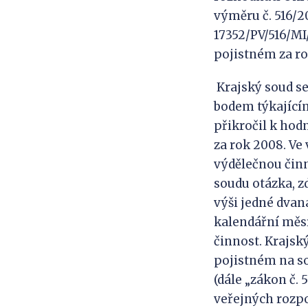
výměru č. 516/20
17352/PV/516/MI
pojistném za ro
Krajský soud s
bodem týkajícím
přikročil k hod
za rok 2008. Ve
výdělečnou činn
soudu otázka, z
výši jedné dva
kalendářní měs
činnost. Krajský
pojistném na so
(dále „zákon č. 5
veřejných rozpo