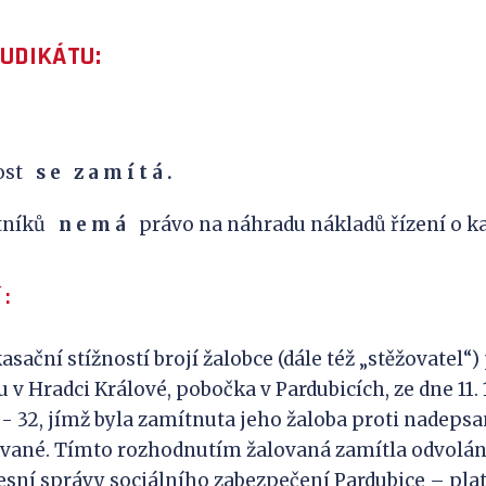
JUDIKÁTU:
nost
s
e
z
a
m
í
t
á
.
stníků
n e m á
právo na náhradu nákladů řízení o kas
 :
sační stížností brojí žalobce (dále též „stěžovatel“)
v Hradci Králové, pobočka v Pardubicích, ze dne 11. 1
10 - 32, jímž byla zamítnuta jeho žaloba proti nadep
vané. Tímto rozhodnutím žalovaná zamítla odvolání
esní správy sociálního zabezpečení Pardubice – pl