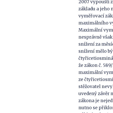
2007 vypouští 
základu a jeho 
vyměřovací zákl
maximálního vy
Maximální vyměř
nesprávně však 
snížení za měsí
snížení mělo bý
čtyřicetiosminá
že zákon č. 589/
maximální vyměř
ze čtyřicetios
stěžovatel nevy
uvedený závěr n
zákona je nejed
nutno se přiklo