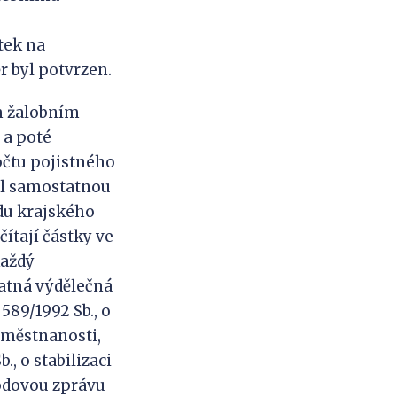
tek na
r byl potvrzen.
m žalobním
 a poté
očtu pojistného
val samostatnou
du krajského
ítají částky ve
každý
atná výdělečná
 589/1992 Sb., o
aměstnanosti,
., o stabilizaci
vodovou zprávu