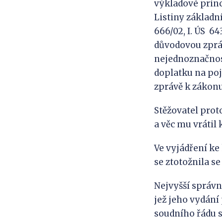
výkladové princi
Listiny základn
666/02, I. ÚS 64
důvodovou zpráv
nejednoznačnos
doplatku na poj
zprávě k zákonu
Stěžovatel prot
a věc mu vrátil 
Ve vyjádření ke
se ztotožnila s
Nejvyšší správn
jež jeho vydání 
soudního řádu sp