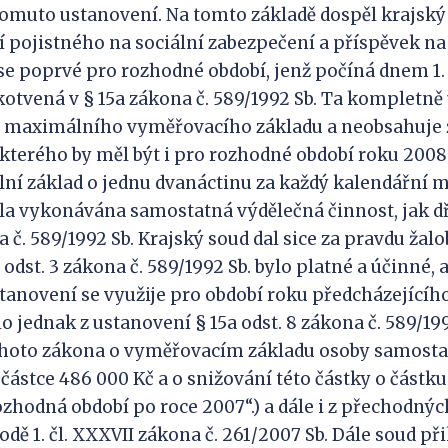
 tomuto ustanovení. Na tomto základě dospěl krajský
 pojistného na sociální zabezpečení a příspěvek na 
e poprvé pro rozhodné období, jenž počíná dnem 1. 
otvená v § 15a zákona č. 589/1992 Sb. Ta kompletně
 maximálního vyměřovacího základu a neobsahuje
 kterého by měl být i pro rozhodné období roku 200
í základ o jednu dvanáctinu za každý kalendářní m
la vykonávána samostatná výdělečná činnost, jak d
a č. 589/1992 Sb. Krajský soud dal sice za pravdu žalo
odst. 3 zákona č. 589/1992 Sb. bylo platné a účinné,
tanovení se využije pro období roku předcházejícíh
o jednak z ustanovení § 15a odst. 8 zákona č. 589/199
ohoto zákona o vyměřovacím základu osoby samosta
 částce 486 000 Kč a o snižování této částky o částku
ozhodná období po roce 2007“.) a dále i z přechodný
dě 1. čl. XXXVII zákona č. 261/2007 Sb. Dále soud př