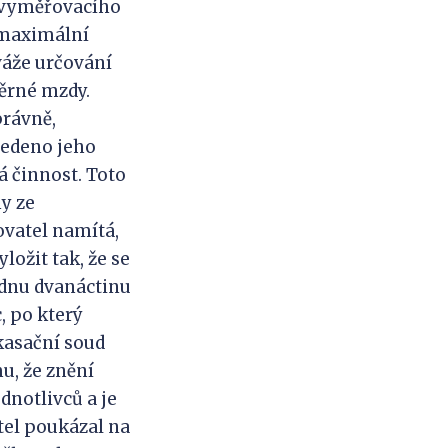
o vyměřovacího
 maximální
váže určování
ěrné mzdy.
právně,
vedeno jeho
 činnost. Toto
y ze
ovatel namítá,
ložit tak, že se
ednu dvanáctinu
, po který
kasační soud
u, že znění
dnotlivců a je
tel poukázal na