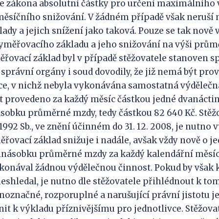
ze zákona absolutní částky pro určení maximálníh
měsíčního snižování. V žádném případě však neruší
ady a jejich snížení jako taková. Pouze se tak nově 
měřovacího základu a jeho snižování na výši prům
ovací základ byl v případě stěžovatele stanoven s
správní orgány i soud dovodily, že již nemá být pro
ce, v nichž nebyla vykonávána samostatná výdělečná
t provedeno za každý měsíc částkou jedné dvanáctin
sobku průměrné mzdy, tedy částkou 82 640 Kč. Stěž
1992 Sb., ve znění účinném do 31. 12. 2008, je nutno vy
ovací základ snižuje i nadále, avšak vždy nově o j
minásobku průměrné mzdy za každý kalendářní měsíc
konával žádnou výdělečnou činnost. Pokud by však 
eshledal, je nutno dle stěžovatele přihlédnout k tom
noznačné, rozporuplné a narušující právní jistotu je
nit k výkladu příznivějšímu pro jednotlivce. Stěžova