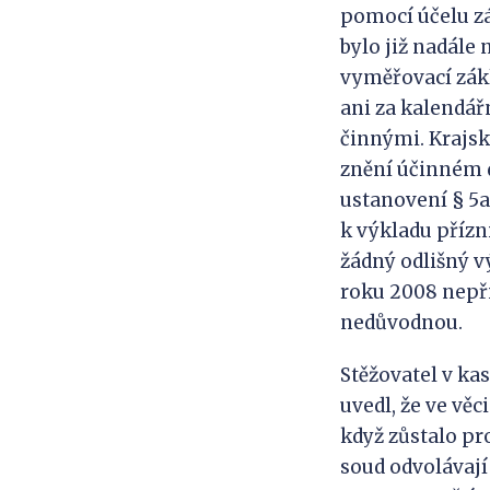
pomocí účelu z
bylo již nadále
vyměřovací zák
ani za kalendář
činnými. Krajsk
znění účinném d
ustanovení § 5a 
k výkladu přízn
žádný odlišný 
roku 2008 nepři
nedůvodnou.
Stěžovatel v kasa
uvedl, že ve věc
když zůstalo pr
soud odvolávají