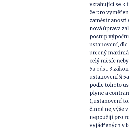
vztahující se k
že pro vyměření
zaměstnanosti s
nová úprava zak
postup výpočtu
ustanovení, dle
určený maximáln
celý měsíc neby
5a odst. 3 zákon
ustanovení § 5a 
podle tohoto us
plyne a contrari
(„ustanovení t
činné nejvýše v
nepoužijí pro r
vyjádřených v bo