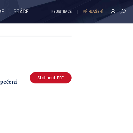
ŘE
PRÁCE
REGISTRACE
PŘIHLÁŠENÍ
Stáhnout PDF
zpečení