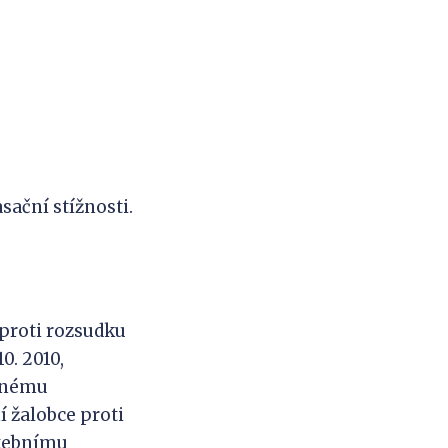
ační stížnosti.
 proti rozsudku
0. 2010,
sanému
 žalobce proti
atebnímu