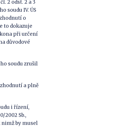
l. 2 odst. 2 a 3
ho soudu IV. ÚS
ozhodnutí o
e to dokazuje
kona při určení
 na důvodové
ého soudu zrušil
ozhodnutí a plně
du i řízení,
50/2002 Sb.,
 k nimž by musel