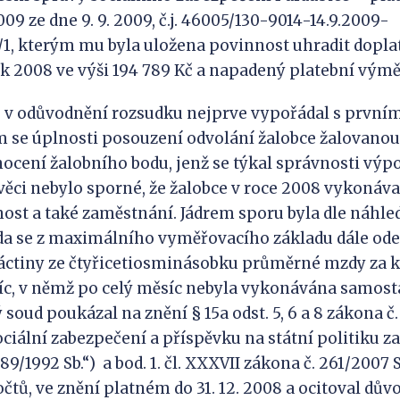
09 ze dne 9. 9. 2009, č.j. 46005/130-9014-14.9.2009-
/1, kterým mu byla uložena povinnost uhradit dopla
k 2008 ve výši 194 789 Kč a napadený platební výmě
e v odůvodnění rozsudku nejprve vypořádal s první
 se úplnosti posouzení odvolání žalobce žalovanou
nocení žalobního bodu, jenž se týkal správnosti výp
 věci nebylo sporné, že žalobce v roce 2008 vykoná
ost a také zaměstnání. Jádrem sporu byla dle náhle
da se z maximálního vyměřovacího základu dále odeč
náctiny ze čtyřicetiosminásobku průměrné mzdy za 
íc, v němž po celý měsíc nebyla vykonávána samost
 soud poukázal na znění § 15a odst. 5, 6 a 8 zákona č.
ciální zabezpečení a příspěvku na státní politiku z
89/1992 Sb.“) a bod. 1. čl. XXXVII zákona č. 261/2007 Sb
čtů, ve znění platném do 31. 12. 2008 a ocitoval dů