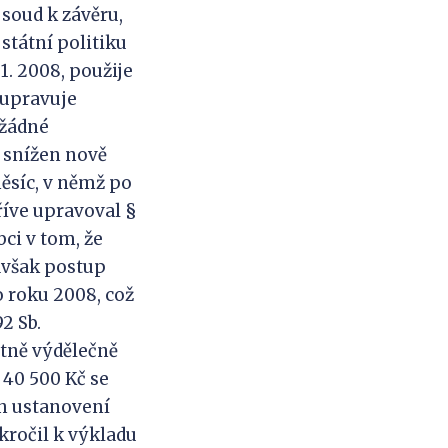
 soud k závěru,
státní politiku
1. 2008, použije
 upravuje
 žádné
8 snížen nově
ěsíc, v němž po
říve upravoval §
bci v tom, že
 avšak postup
o roku 2008, což
2 Sb.
tně výdělečně
 40 500 Kč se
ch ustanovení
ikročil k výkladu