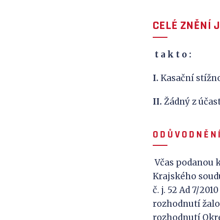
CELÉ ZNĚNÍ 
t a k
t o :
I.
Kasační stíž
II.
Žádný z úča
O D Ů V O D N Ě N Í
Včas podanou ka
Krajského soudu 
č. j. 52 Ad 7/20
rozhodnutí žalo
rozhodnutí Okr