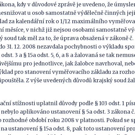
ákona, kdy v důvodové zprávě je uvedeno, že úmysl
 nesnižovat u osob samostatně výdělečně činných je
lad za kalendářní rok o 1/12 maximálního vyměřova
ní měsíce, v nichž již nejsou osobami samostatně v
ý soud tak měl za to, že úprava obsažená v zákoně č. 
o 31. 12. 2008 nezavdala pochybnosti o výkladu sp
odst. 3 a § 15a odst. 5, 6, a 8 a žalovaná se tak nemus
ivějšímu pro jednotlivce, jak žalobce navrhoval, neb
výklad pro stanovení vyměřovacího základu za rozh
pouštěla. Z výše uvedených důvodů krajský soud žal
ční stížnosti uplatnil důvody podle § 103 odst. 1 písm. 
i nebylo aplikováno ustanovení § 5a odst. 3 zákona č. 
o rozhodné období roku 2008 v platnosti. Pokud se s
 na ustanovení § 15a odst. 8, pak toto ustanovení pr