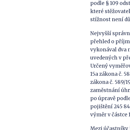
podle § 109 odst
které stěžovatel
stížnost není d
Nejvyšší správní
přehled o příjm
vykonával dva m
uvedených v pře
Určený vyměřova
15a zákona č. 58
zákona č. 589/1
zaměstnání úhr
po úpravě podle
pojištění 245 84
výměr v částce 
Mezi účastníky 