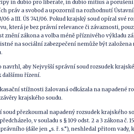
py in dubio pro liberate, in dubio mitius a porušení č
ích práv a svobod a upozornil na rozhodnutí Ústavní
3/06 a III. ÚS 741/06. Pokud krajský soud opíral své r
u, která je bez právní relevance či závaznosti, pouz
t znění zákona a volba méně příznivého výkladu zá
istné na sociální zabezpečení nemůže být založena
.
o navrhl, aby Nejvyšší správní soud rozsudek krajsk
k dalšímu řízení.
 kasační stížnosti žalovaná odkázala na napadené r
e závěry krajského soudu.
í soud přezkoumal napadený rozsudek krajského sou
předcházelo, v souladu s § 109 odst. 2 a 3 zákona č. 1
rávního (dále jen „s. ř. s.“), neshledal přitom vady,