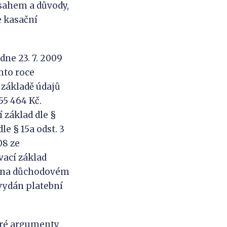
ozsahem a důvody,
e kasační
dne 23. 7. 2009
mto roce
 základě údajů
55 464 Kč.
 základ dle §
le § 15a odst. 3
08 ze
vací základ
né na důchodovém
 vydán platební
eré argumenty