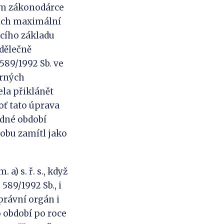
em zákonodárce
jich maximální
cího základu
ýdělečně
589/1992 Sb. ve
orných
ela přiklánět
oť tato úprava
odné období
obu zamítl jako
a) s. ř. s., když
589/1992 Sb., i
právní orgán i
o období po roce