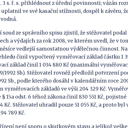
. 3 s. ř. s. přihlédnout z úřední povinnosti; vázán r
 uplatnil ve své kasační stížnosti, dospěl k závěru, ž
ůvodná.
 soud ze správního spisu zjistil, že stěžovatel podal 
ech a výdajích za rok 2008, ve kterém uvedl, že v to
ěsíce vedlejší samostatnou výdělečnou činnost. Na
hledu činil vypočtený vyměřovací základ částku 1 3
cí základ činil 1 034 880 Kč (maximální vyměřovací
9/1992 Sb.). Stěžovatel rovněž předložil potvrzení pod
992 Sb., podle kterého dosáhl v kalendářním roce 20
n vyměřovacích základů ve výši 204 329 Kč. Vyměřo
 § 15a odst. 6 téhož zákona činil 830 551 Kč, pojist
4 Kč. Stěžovatel uhradil pouze 51 055 Kč, a proto byl
194 789 Kč.
řízení není sporu o skutkovém stavu a jelikož vešk