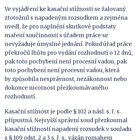
Ve vyjádření ke kasační stížnosti se žalovaný
ztotožnil s napadeným rozsudkem a zejména
uvedl, že pro naplnění skutkové podstaty
maření součinnosti s úřadem práce se
nevyžaduje úmyslné jednání. Pokud úřad práce
překročil lhůtu pro vydání rozhodnutí o 12 dnů,
pak toto pochybení není procesní vadou, pak
toto pochybení není procesní vadou, která
by způsobila nesprávnost, nezákonnost nebo
dokonce nicotnost přezkoumávaného
rozhodnutí.
Kasační stížnost je podle § 102 a násl. s. ř. s.
přípustná. Nejvyšší správní soud přezkoumal
kasační stížností napadený rozsudek v souladu
s § 109 odst. 2 a 3 s. ř. s., vázán rozsahem