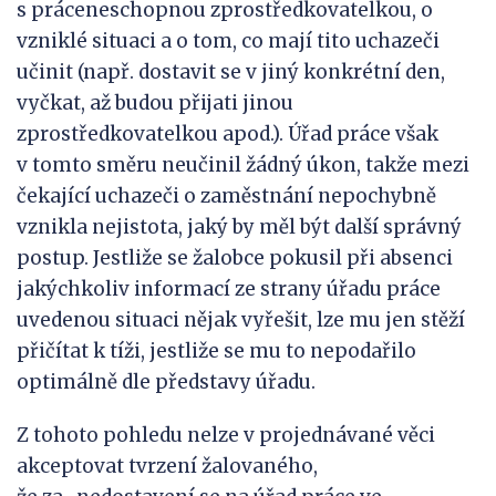
s práceneschopnou zprostředkovatelkou, o
vzniklé situaci a o tom, co mají tito uchazeči
učinit (např. dostavit se v jiný konkrétní den,
vyčkat, až budou přijati jinou
zprostředkovatelkou apod.). Úřad práce však
v tomto směru neučinil žádný úkon, takže mezi
čekající uchazeči o zaměstnání nepochybně
vznikla nejistota, jaký by měl být další správný
postup. Jestliže se žalobce pokusil při absenci
jakýchkoliv informací ze strany úřadu práce
uvedenou situaci nějak vyřešit, lze mu jen stěží
přičítat k tíži, jestliže se mu to nepodařilo
optimálně dle představy úřadu.
Z tohoto pohledu nelze v projednávané věci
akceptovat tvrzení žalovaného,