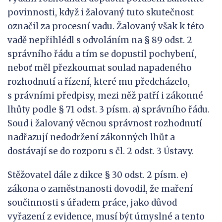
povinnosti, když i žalovaný tuto skutečnost
označil za procesní vadu. Žalovaný však k této
vadě nepřihlédl s odvoláním na § 89 odst. 2
správního řádu a tím se dopustil pochybení,
neboť měl přezkoumat soulad napadeného
rozhodnutí a řízení, které mu předcházelo,
s právními předpisy, mezi něž patří i zákonné
lhůty podle § 71 odst. 3 písm. a) správního řádu.
Soud i žalovaný věcnou správnost rozhodnutí
nadřazují nedodržení zákonných lhůt a
dostávají se do rozporu s čl. 2 odst. 3 Ústavy.
Stěžovatel dále z dikce § 30 odst. 2 písm. e)
zákona o zaměstnanosti dovodil, že maření
součinnosti s úřadem práce, jako důvod
vyřazení z evidence, musí být úmyslné a tento