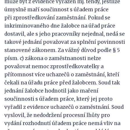
může být z evidence vyřazen mj. tehdy, jestliže
úmyslně maří součinnost s úřadem práce
při zprostředkování zaměstnání. Pokud se
inkriminovaného dne žalobce na úřad práce
dostavil, ale s jeho pracovníky nejednal, nedá se
takové jednání považovat za splnění povinnosti
stanovené zákonem. Za vážný důvod podle § 5
písm. c) zákona o zaměstnanosti nelze
považovat nemoc zprostředkovatelky a
přítomnost více uchazečů o zaměstnání, kteří
čekali na úřadu práce před žalobcem. Soud tak
jednání žalobce hodnotil jako maření
součinnosti s úřadem práce, který jej proto
vyřadil z evidence uchazečů o zaměstnání. Soud
vyslovil, že nedodržení procesní lhůty pro
vydání rozhodnutí úřadem práce nemá vliv na