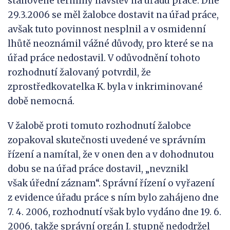
stanovené termíny návštěv na úřadu práce. Dne
29.3.2006 se měl žalobce dostavit na úřad práce,
avšak tuto povinnost nesplnil a v osmidenní
lhůtě neoznámil vážné důvody, pro které se na
úřad práce nedostavil. V odůvodnění tohoto
rozhodnutí žalovaný potvrdil, že
zprostředkovatelka K. byla v inkriminované
době nemocná.
V žalobě proti tomuto rozhodnutí žalobce
zopakoval skutečnosti uvedené ve správním
řízení a namítal, že v onen den a v dohodnutou
dobu se na úřad práce dostavil, „nevznikl
však úřední záznam“. Správní řízení o vyřazení
z evidence úřadu práce s ním bylo zahájeno dne
7. 4. 2006, rozhodnutí však bylo vydáno dne 19. 6.
2006, takže správní orgán I. stupně nedodržel