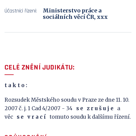
Ministerstvo práce a
Účastníci řízení:
sociálních věcí ČR, xxx
CELÉ ZNĚNÍ JUDIKÁTU:
t a k
t o :
Rozsudek Městského soudu v Praze ze dne 11. 10.
2007 č. j. 1 Cad 4/2007 - 34
s
e
z
r
u
š
u
j
e
a
věc
s e
v
r a c í
tomuto soudu k dalšímu řízení.