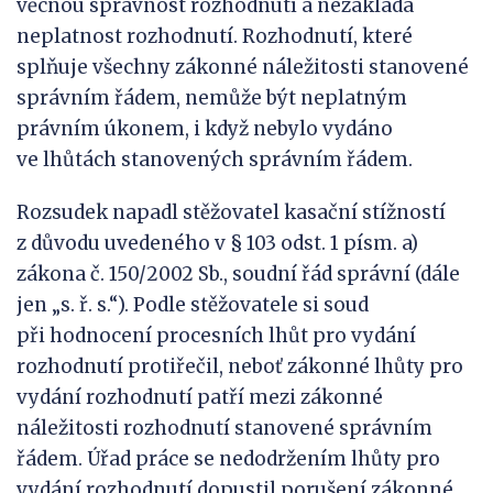
věcnou správnost rozhodnutí a nezakládá
neplatnost rozhodnutí. Rozhodnutí, které
splňuje všechny zákonné náležitosti stanovené
správním řádem, nemůže být neplatným
právním úkonem, i když nebylo vydáno
ve lhůtách stanovených správním řádem.
Rozsudek napadl stěžovatel kasační stížností
z důvodu uvedeného v § 103 odst. 1 písm. a)
zákona č. 150/2002 Sb., soudní řád správní (dále
jen „s. ř. s.“). Podle stěžovatele si soud
při hodnocení procesních lhůt pro vydání
rozhodnutí protiřečil, neboť zákonné lhůty pro
vydání rozhodnutí patří mezi zákonné
náležitosti rozhodnutí stanovené správním
řádem. Úřad práce se nedodržením lhůty pro
vydání rozhodnutí dopustil porušení zákonné