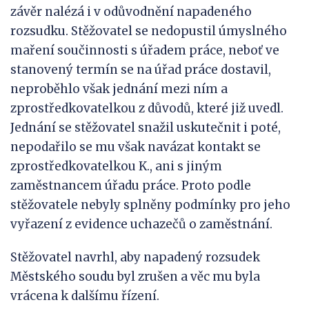
závěr nalézá i v odůvodnění napadeného
rozsudku. Stěžovatel se nedopustil úmyslného
maření součinnosti s úřadem práce, neboť ve
stanovený termín se na úřad práce dostavil,
neproběhlo však jednání mezi ním a
zprostředkovatelkou z důvodů, které již uvedl.
Jednání se stěžovatel snažil uskutečnit i poté,
nepodařilo se mu však navázat kontakt se
zprostředkovatelkou K., ani s jiným
zaměstnancem úřadu práce. Proto podle
stěžovatele nebyly splněny podmínky pro jeho
vyřazení z evidence uchazečů o zaměstnání.
Stěžovatel navrhl, aby napadený rozsudek
Městského soudu byl zrušen a věc mu byla
vrácena k dalšímu řízení.