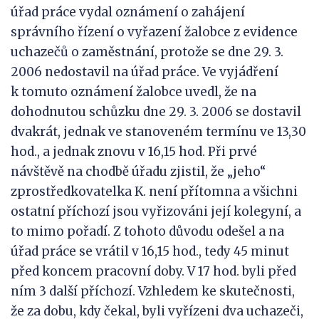
úřad práce vydal oznámení o zahájení
správního řízení o vyřazení žalobce z evidence
uchazečů o zaměstnání, protože se dne 29. 3.
2006 nedostavil na úřad práce. Ve vyjádření
k tomuto oznámení žalobce uvedl, že na
dohodnutou schůzku dne 29. 3. 2006 se dostavil
dvakrát, jednak ve stanoveném termínu ve 13,30
hod., a jednak znovu v 16,15 hod. Při prvé
návštěvě na chodbě úřadu zjistil, že „jeho“
zprostředkovatelka K. není přítomna a všichni
ostatní příchozí jsou vyřizováni její kolegyní, a
to mimo pořadí. Z tohoto důvodu odešel a na
úřad práce se vrátil v 16,15 hod., tedy 45 minut
před koncem pracovní doby. V 17 hod. byli před
ním 3 další příchozí. Vzhledem ke skutečnosti,
že za dobu, kdy čekal, byli vyřízeni dva uchazeči,