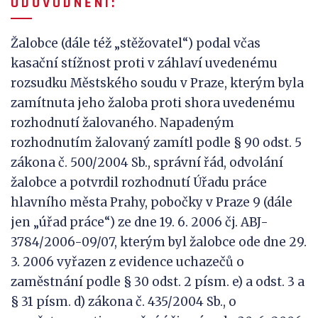
O D Ů V
O D N Ě N Í :
Žalobce (dále též „stěžovatel“) podal včas
kasační stížnost proti v záhlaví uvedenému
rozsudku Městského soudu v Praze, kterým byla
zamítnuta jeho žaloba proti shora uvedenému
rozhodnutí žalovaného. Napadeným
rozhodnutím žalovaný zamítl podle § 90 odst. 5
zákona č. 500/2004 Sb., správní řád, odvolání
žalobce a potvrdil rozhodnutí Úřadu práce
hlavního města Prahy, pobočky v Praze 9 (dále
jen „úřad práce“) ze dne 19. 6. 2006 čj. ABJ-
3784/2006-09/07, kterým byl žalobce ode dne 29.
3. 2006 vyřazen z evidence uchazečů o
zaměstnání podle § 30 odst. 2 písm. e) a odst. 3 a
§ 31 písm. d) zákona č. 435/2004 Sb., o