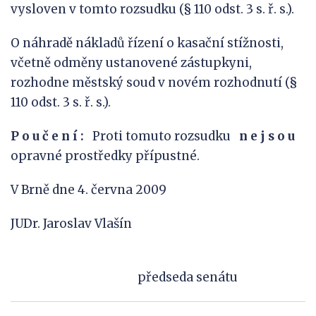
vysloven v tomto rozsudku (§ 110 odst. 3 s. ř. s.).
O náhradě nákladů řízení o kasační stížnosti,
včetně odměny ustanovené zástupkyni,
rozhodne městský soud v novém rozhodnutí (§
110 odst. 3 s. ř. s.).
P o u č e n í :
Proti tomuto rozsudku
n
e
j
s
o
u
opravné prostředky přípustné.
V Brně dne 4. června 2009
JUDr. Jaroslav Vlašín
předseda senátu