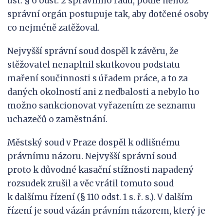
ust. § 6 odst. 2 správního řádu, podle něhož
správní orgán postupuje tak, aby dotčené osoby
co nejméně zatěžoval.
Nejvyšší správní soud dospěl k závěru, že
stěžovatel nenaplnil skutkovou podstatu
maření součinnosti s úřadem práce, a to za
daných okolností ani z nedbalosti a nebylo ho
možno sankcionovat vyřazením ze seznamu
uchazečů o zaměstnání.
Městský soud v Praze dospěl k odlišnému
právnímu názoru. Nejvyšší správní soud
proto k důvodné kasační stížnosti napadený
rozsudek zrušil a věc vrátil tomuto soud
k dalšímu řízení (§ 110 odst. 1 s. ř. s.). V dalším
řízení je soud vázán právním názorem, který je