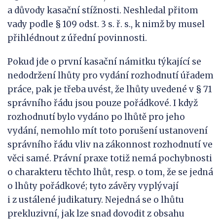
a důvody kasační stížnosti. Neshledal přitom
vady podle § 109 odst. 3 s. ř. s., k nimž by musel
přihlédnout z úřední povinnosti.
Pokud jde o první kasační námitku týkající se
nedodržení lhůty pro vydání rozhodnutí úřadem
práce, pak je třeba uvést, že lhůty uvedené v § 71
správního řádu jsou pouze pořádkové. I když
rozhodnutí bylo vydáno po lhůtě pro jeho
vydání, nemohlo mít toto porušení ustanovení
správního řádu vliv na zákonnost rozhodnutí ve
věci samé. Právní praxe totiž nemá pochybnosti
o charakteru těchto lhůt, resp. o tom, že se jedná
o lhůty pořádkové; tyto závěry vyplývají
i z ustálené judikatury. Nejedná se o lhůtu
prekluzivní, jak lze snad dovodit z obsahu