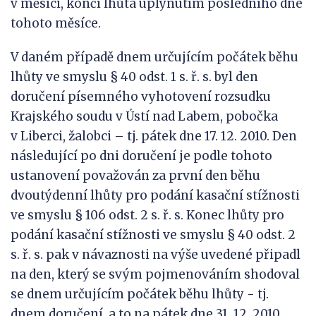
v měsíci, končí lhůta uplynutím posledního dne
tohoto měsíce.
V daném případě dnem určujícím počátek běhu
lhůty ve smyslu § 40 odst. 1 s. ř. s. byl den
doručení písemného vyhotovení rozsudku
Krajského soudu v Ústí nad Labem, pobočka
v Liberci, žalobci – tj. pátek dne 17. 12. 2010. Den
následující po dni doručení je podle tohoto
ustanovení považován za první den běhu
dvoutýdenní lhůty pro podání kasační stížnosti
ve smyslu § 106 odst. 2 s. ř. s. Konec lhůty pro
podání kasační stížnosti ve smyslu § 40 odst. 2
s. ř. s. pak v návaznosti na výše uvedené připadl
na den, který se svým pojmenováním shodoval
se dnem určujícím počátek běhu lhůty - tj.
dnem doručení, a to na pátek dne 31. 12. 2010.