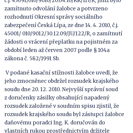
č.j. 45091/010/9010/20.04.10/KK/117/R, jímž bylo
zamítnuto odvolání žalobce a potvrzeno
rozhodnutí Okresní správy sociálního
zabezpečení Česká Lípa, ze dne 14. 4. 2010, č.j.
45001/ 010/9012/30.12.09/JU/122/R, o zamítnutí
žádosti o vrácení přeplatku na pojistném za
období leden až červen 2007 podle § 104a
zákona č. 582/1991 Sb.
V podané kasační stížnosti žalobce uvedl, že
jeho zmocněnec obdržel rozsudek krajského
soudu dne 20. 12. 2010. Nejvyšší správní soud
z doručenky zásilky obsahující napadený
rozsudek založené v soudním spisu zjistil, že
rozsudek krajského soudu byl zástupci žalobce
daňovému poradci Ing. K. doručován do
vlastních rukou prostřednictvím držitele