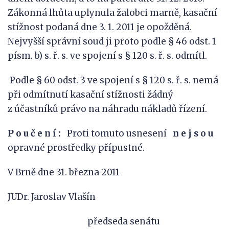
Zákonná lhůta uplynula žalobci marně, kasační
stížnost podaná dne 3. 1. 2011 je opožděná.
Nejvyšší správní soud ji proto podle § 46 odst. 1
písm. b) s. ř. s. ve spojení s § 120 s. ř. s. odmítl.
Podle § 60 odst. 3 ve spojení s § 120 s. ř. s. nemá
při odmítnutí kasační stížnosti žádný
z účastníků právo na náhradu nákladů řízení.
P o u č e n í :
Proti tomuto usnesení
n e j s
o u
opravné prostředky přípustné.
V Brně dne 31. března 2011
JUDr. Jaroslav Vlašín
předseda senátu