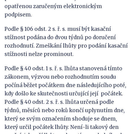
opatřenou zaručeným elektronickým
podpisem.
Podle § 106 odst. 2 s. ř. s. musí být kasační
stížnost podána do dvou týdnů po doručení
rozhodnutí. Zmeškání lhůty pro podání kasační
stížnosti nelze prominout.
Podle § 40 odst. 1 s. ř. s. lhůta stanovená tímto
zákonem, výzvou nebo rozhodnutím soudu
počíná běžet počátkem dne následujícího poté,
kdy došlo ke skutečnosti určující její počátek.
Podle § 40 odst. 2 s. ř. s. lhůta určená podle
týdnů, měsíců nebo roků končí uplynutím dne,
který se svým označením shoduje se dnem,
který určil počátek lhůty. Není-li takový den