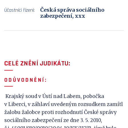
Česká správa sociálního
Účastníci řízení:
zabezpečení, xxx
CELÉ ZNĚNÍ JUDIKÁTU:
O D Ů V
O D N Ě N Í :
Krajský soud v Ústí nad Labem, pobočka
v Liberci, v záhlaví uvedeným rozsudkem zamítl
žalobu žalobce proti rozhodnutí České správy
sociálního zabezpečení ze dne 3. 5. 2010,