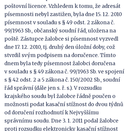
poštovní licence. Vzhledem k tomu, že adresát
písemnosti nebyl zastižen, byla dne 15. 12. 2010
písemnost v souladu s § 49 odst. 2 zákona č.
99/1963 Sb., občanský soudní řád, uložena na
poště. Zástupce žalobce si písemnost vyzvedl
dne 17. 12. 2010, tj. druhý den úložní doby, což
stvrdil svým podpisem na doručence. Tímto
dnem byla tedy písemnost žalobci doručena
v souladu s § 49 zákona č. 99/1963 Sb. ve spojení
s § 42 odst. 2 a 5 zákona č. 150/2002 Sb., soudní
řád správní (dále jen s. ř. s.). V rozsudku
krajského soudu byl žalobce řádně poučen o
možnosti podat kasační stížnost do dvou týdnů
od doručení rozhodnutí k Nejvyššímu
správnímu soudu. Dne 3. 1. 2011 podal žalobce
proti rozsudku elektronicky kasační stížnost