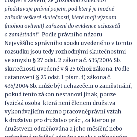
dospěl k závěru, že
„rozhodná skutečnost
představuje právní pojem, pod který je
možné
zařadit veškeré skutečnosti, které mají význam
(mohou ovlivnit) zařazení do evidence uchaz
e
čů
o
zaměstnání“
. Podle právního názoru
Nejvyššího správního soudu uvedeného v tomto
rozsudku jsou tedy rozhodnými skutečnostmi
ve smyslu § 27 odst. 2 zákona č. 435/2004 Sb.
skutečnosti uvedené v § 25 téhož zákona. Podle
ustanovení § 25 odst. 1 písm. f) zákona č.
435/2004 Sb. může být uchazečem o zaměstnání,
pokud tento zákon nestanoví jinak, pouze
fyzická osoba, která není členem družstva
vykonávajícím mimo pracovněprávní vztah
k družstvu pro družstvo práci, za kterou je
družstvem odměňována a jeho měsíční nebo