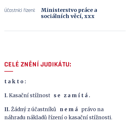
Ministerstvo práce a
Účastníci řízení:
sociálních věcí, xxx
CELÉ ZNĚNÍ JUDIKÁTU:
t a k t o :
I.
Kasační stížnost
s
e
z a m í t á .
II.
Žádný z účastníků
n e m á
právo na
náhradu nákladů řízení o kasační stížnosti.