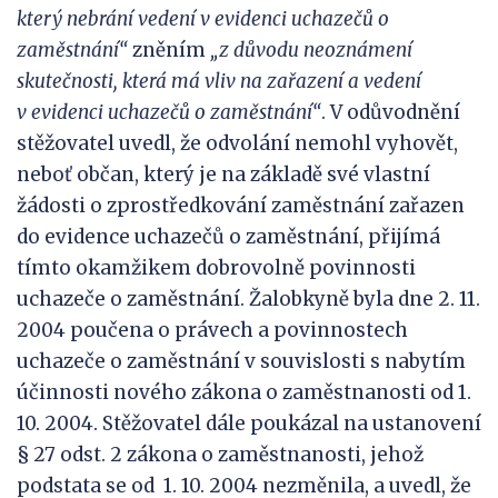
který nebrání vedení v
evidenci uchazečů o
zaměstnání“
zněním
„z důvodu neoznámení
skutečnosti, která má vliv na zařazení a vedení
v
evidenci uchazečů o zaměstnání“
. V odůvodnění
stěžovatel uvedl, že odvolání nemohl vyhovět,
neboť občan, který je na základě své vlastní
žádosti o zprostředkování zaměstnání zařazen
do evidence uchazečů o zaměstnání, přijímá
tímto okamžikem dobrovolně povinnosti
uchazeče o zaměstnání. Žalobkyně byla dne 2. 11.
2004 poučena o právech a povinnostech
uchazeče o zaměstnání v souvislosti s nabytím
účinnosti nového zákona o zaměstnanosti od 1.
10. 2004. Stěžovatel dále poukázal na ustanovení
§ 27 odst. 2 zákona o zaměstnanosti, jehož
podstata se od 1. 10. 2004 nezměnila, a uvedl, že