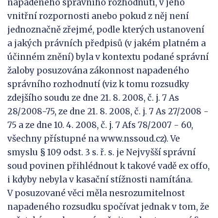
napadeného správního rozhodnutí, v jeho
vnitřní rozpornosti anebo pokud z něj není
jednoznačně zřejmé, podle kterých ustanovení
a jakých právních předpisů (v jakém platném a
účinném znění) byla v kontextu podané správní
žaloby posuzována zákonnost napadeného
správního rozhodnutí (viz k tomu rozsudky
zdejšího soudu ze dne 21. 8. 2008, č. j. 7 As
28/2008-75, ze dne 21. 8. 2008, č. j. 7 As 27/2008 -
75 a ze dne 10. 4. 2008, č. j. 7 Afs 78/2007 - 60,
všechny přístupné na www.nssoud.cz). Ve
smyslu § 109 odst. 3 s. ř. s. je Nejvyšší správní
soud povinen přihlédnout k takové vadě ex offo,
i kdyby nebyla v kasační stížnosti namítána.
V posuzované věci měla nesrozumitelnost
napadeného rozsudku spočívat jednak v tom, že