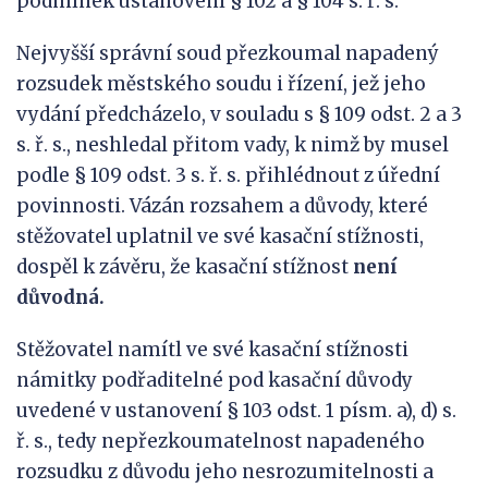
podmínek ustanovení § 102 a § 104 s. ř. s.
Nejvyšší správní soud přezkoumal napadený
rozsudek městského soudu i řízení, jež jeho
vydání předcházelo, v souladu s § 109 odst. 2 a 3
s. ř. s., neshledal přitom vady, k nimž by musel
podle § 109 odst. 3 s. ř. s. přihlédnout z úřední
povinnosti. Vázán rozsahem a důvody, které
stěžovatel uplatnil ve své kasační stížnosti,
dospěl k závěru, že kasační stížnost
není
důvodná.
Stěžovatel namítl ve své kasační stížnosti
námitky podřaditelné pod kasační důvody
uvedené v ustanovení § 103 odst. 1 písm. a), d) s.
ř. s., tedy nepřezkoumatelnost napadeného
rozsudku z důvodu jeho nesrozumitelnosti a