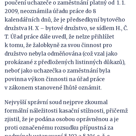
poučení uchazeče o zaměstnání platný od 1. 1.
2009, neoznámila úřadu práce do 8
kalendářních dnů, že je předsedkyní bytového
družstva H. X – bytové družstvo, se sídlem H., Č.
T. Úřad práce dále uvedl, že nelze přihlížet
k tomu, že žalobkyně za svou činnost pro
družstvo nebyla odměňována (což vzal jako
prokázané z předložených listinných důkazů),
neboť jako uchazečka o zaměstnání byla
povinna výkon činnosti na úřad práce
v zákonem stanovené lhůtě oznámit.
Nejvyšší správní soud nejprve zkoumal
formální náležitosti kasační stížnosti, přičemž
zjistil, že je podána osobou oprávněnou a je
proti označenému rozsudku přípustná za