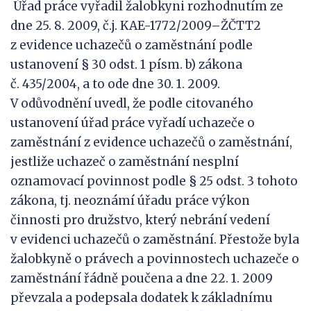
Úřad práce vyřadil žalobkyni rozhodnutím ze
dne 25. 8. 2009, č.j. KAE-1772/2009–ŽČTT2
z evidence uchazečů o zaměstnání podle
ustanovení § 30 odst. 1 písm. b) zákona
č. 435/2004, a to ode dne 30. 1. 2009.
V odůvodnění uvedl, že podle citovaného
ustanovení úřad práce vyřadí uchazeče o
zaměstnání z evidence uchazečů o zaměstnání,
jestliže uchazeč o zaměstnání nesplní
oznamovací povinnost podle § 25 odst. 3 tohoto
zákona, tj. neoznámí úřadu práce výkon
činnosti pro družstvo, který nebrání vedení
v evidenci uchazečů o zaměstnání. Přestože byla
žalobkyně o právech a povinnostech uchazeče o
zaměstnání řádně poučena a dne 22. 1. 2009
převzala a podepsala dodatek k základnímu