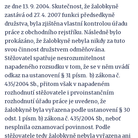
ze dne 13. 9. 2004. Skutečnost, že žalobkyně
zastává od 27. 4. 2007 funkci předsedkyně
družstva, byla zjištěna vlastní kontrolou úřadu
práce z obchodního rejstříku. Následně bylo
prokázáno, že žalobkyně nebyla nikdy za tuto
svou činnost družstvem odměňována.
Stěžovatel spatřuje nesrozumitelnost
napadeného rozsudku v tom, že se v něm uvádí
odkaz na ustanovení § 31 písm. b) zákona č.
435/2004 Sb., přitom však v napadeném
rozhodnutí stěžovatele i prvoinstančním
rozhodnutí úřadu práce je uvedeno, že
žalobkyně byla vyřazena podle ustanovení § 30
odst. 1 písm. b) zákona č. 435/2004 Sb., neboť
nesplnila oznamovací povinnost. Podle
stěžovatele tedy žalobkyně nebyla vyřazena ani