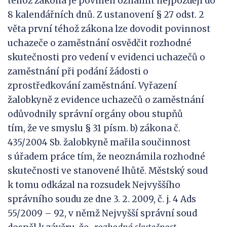
téhož zákona je povinen oznámit nejpozději do
8 kalendářních dnů. Z ustanovení § 27 odst. 2
věta první téhož zákona lze dovodit povinnost
uchazeče o zaměstnání osvědčit rozhodné
skutečnosti pro vedení v evidenci uchazečů o
zaměstnání při podání žádosti o
zprostředkování zaměstnání. Vyřazení
žalobkyně z evidence uchazečů o zaměstnání
odůvodnily správní orgány obou stupňů
tím, že ve smyslu § 31 písm. b) zákona č.
435/2004 Sb. žalobkyně mařila součinnost
s úřadem práce tím, že neoznámila rozhodné
skutečnosti ve stanovené lhůtě. Městský soud
k tomu odkázal na rozsudek Nejvyššího
správního soudu ze dne 3. 2. 2009, č. j. 4 Ads
55/2009 – 92, v němž Nejvyšší správní soud