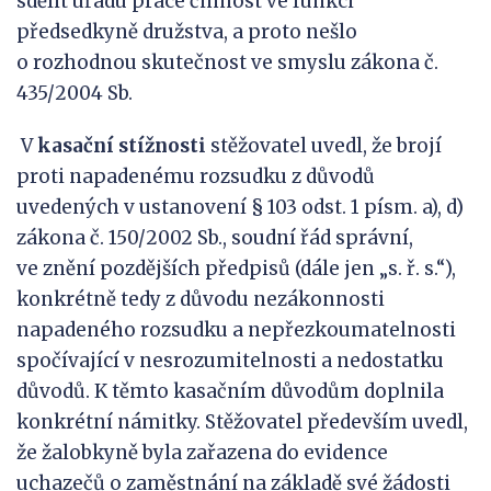
sdělit úřadu práce činnost ve funkci
předsedkyně družstva, a proto nešlo
o rozhodnou skutečnost ve smyslu zákona č.
435/2004 Sb.
V
kasační stížnosti
stěžovatel uvedl, že brojí
proti napadenému rozsudku z důvodů
uvedených v ustanovení § 103 odst. 1 písm. a), d)
zákona č. 150/2002 Sb., soudní řád správní,
ve znění pozdějších předpisů (dále jen „s. ř. s.“),
konkrétně tedy z důvodu nezákonnosti
napadeného rozsudku a nepřezkoumatelnosti
spočívající v nesrozumitelnosti a nedostatku
důvodů. K těmto kasačním důvodům doplnila
konkrétní námitky. Stěžovatel především uvedl,
že žalobkyně byla zařazena do evidence
uchazečů o zaměstnání na základě své žádosti