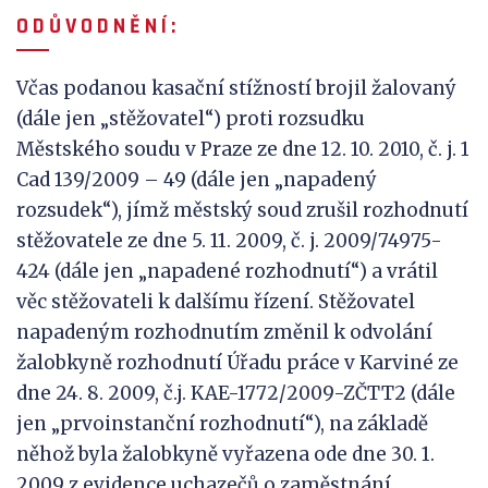
O D Ů V
O D N Ě N Í :
Včas podanou kasační stížností brojil žalovaný
(dále jen „stěžovatel“) proti rozsudku
Městského soudu v Praze ze dne 12. 10. 2010, č. j. 1
Cad 139/2009 – 49 (dále jen „napadený
rozsudek“), jímž městský soud zrušil rozhodnutí
stěžovatele ze dne 5. 11. 2009, č. j. 2009/74975-
424 (dále jen „napadené rozhodnutí“) a vrátil
věc stěžovateli k dalšímu řízení. Stěžovatel
napadeným rozhodnutím změnil k odvolání
žalobkyně rozhodnutí Úřadu práce v Karviné ze
dne 24. 8. 2009, č.j. KAE-1772/2009-ZČTT2 (dále
jen „prvoinstanční rozhodnutí“), na základě
něhož byla žalobkyně vyřazena ode dne 30. 1.
2009 z evidence uchazečů o zaměstnání