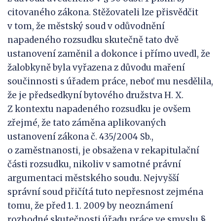
citovaného zákona. Stěžovateli lze přisvědčit
v tom, že městský soud v odůvodnění
napadeného rozsudku skutečně tato dvě
ustanovení zaměnil a dokonce i přímo uvedl, že
žalobkyně byla vyřazena z důvodu maření
součinnosti s úřadem práce, neboť mu nesdělila,
že je předsedkyní bytového družstva H. X.
Z kontextu napadeného rozsudku je ovšem
zřejmé, že tato záměna aplikovaných
ustanovení zákona č. 435/2004 Sb.,
o zaměstnanosti, je obsažena v rekapitulační
části rozsudku, nikoliv v samotné právní
argumentaci městského soudu. Nejvyšší
správní soud přičítá tuto nepřesnost zejména
tomu, že před 1. 1. 2009 by neoznámení
rozhodné skutečnosti úřadu práce ve smyslu §