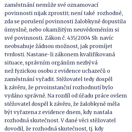
zaměstnání nemůže své oznamovací
povinnosti nijak zprostit; není také rozhodné,
zda se porušení povinnosti žalobkyně dopustila
úmyslně, nebo okamžitým neuvědoměním si
své povinnosti. Zákon č. 435/2004 Sb. navíc
neobsahuje žádnou možnost, jak promíjet
tvrdosti. Nastane-li zákonem kvalifikovaná
situace, správním orgánům nezbývá
než fyzickou osobu z evidence uchazečů o
zaměstnání vyřadit. Stěžovatel tedy dospěl
k závěru, že prvoinstanční rozhodnutí bylo
vydáno správně. Na rozdíl od úřadu práce ovšem
stěžovatel dospěl k závěru, že žalobkyně měla
být vyřazena z evidence dnem, kdy nastala
rozhodná skutečnost. V dané věci stěžovatel
dovodil, že rozhodná skutečnost, tj. kdy