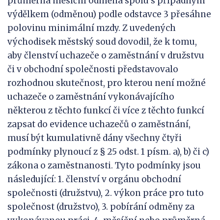
průměrná měsíční odměna spolu s případným
výdělkem (odměnou) podle odstavce 3 přesáhne
polovinu minimální mzdy. Z uvedených
východisek městský soud dovodil, že k tomu,
aby členství uchazeče o zaměstnání v družstvu
či v obchodní společnosti představovalo
rozhodnou skutečnost, pro kterou není možné
uchazeče o zaměstnání vykonávajícího
některou z těchto funkcí či více z těchto funkcí
zapsat do evidence uchazečů o zaměstnání,
musí být kumulativně dány všechny čtyři
podmínky plynoucí z § 25 odst. 1 písm. a), b) či c)
zákona o zaměstnanosti. Tyto podmínky jsou
následující: 1. členství v orgánu obchodní
společnosti (družstvu), 2. výkon práce pro tuto
společnost (družstvo), 3. pobírání odměny za