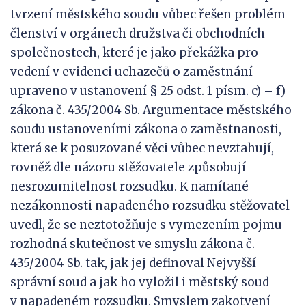
tvrzení městského soudu vůbec řešen problém
členství v orgánech družstva či obchodních
společnostech, které je jako překážka pro
vedení v evidenci uchazečů o zaměstnání
upraveno v ustanovení § 25 odst. 1 písm. c) – f)
zákona č. 435/2004 Sb. Argumentace městského
soudu ustanoveními zákona o zaměstnanosti,
která se k posuzované věci vůbec nevztahují,
rovněž dle názoru stěžovatele způsobují
nesrozumitelnost rozsudku. K namítané
nezákonnosti napadeného rozsudku stěžovatel
uvedl, že se neztotožňuje s vymezením pojmu
rozhodná skutečnost ve smyslu zákona č.
435/2004 Sb. tak, jak jej definoval Nejvyšší
správní soud a jak ho vyložil i městský soud
v napadeném rozsudku. Smyslem zakotvení