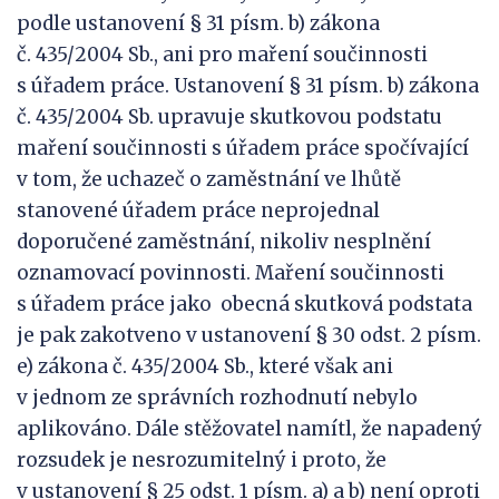
podle ustanovení § 31 písm. b) zákona
č. 435/2004 Sb., ani pro maření součinnosti
s úřadem práce. Ustanovení § 31 písm. b) zákona
č. 435/2004 Sb. upravuje skutkovou podstatu
maření součinnosti s úřadem práce spočívající
v tom, že uchazeč o zaměstnání ve lhůtě
stanovené úřadem práce neprojednal
doporučené zaměstnání, nikoliv nesplnění
oznamovací povinnosti. Maření součinnosti
s úřadem práce jako obecná skutková podstata
je pak zakotveno v ustanovení § 30 odst. 2 písm.
e) zákona č. 435/2004 Sb., které však ani
v jednom ze správních rozhodnutí nebylo
aplikováno. Dále stěžovatel namítl, že napadený
rozsudek je nesrozumitelný i proto, že
v ustanovení § 25 odst. 1 písm. a) a b) není oproti