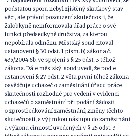
V
napadeném rozsudku
městský soud uvedl, že
podstatou sporu nebyl zjištěný skutkový stav
věci, ale právní posouzení skutečnosti, že
žalobkyně neinformovala úřad práce o své
funkci předsedkyně družstva, za kterou
nepobírala odměnu. Městský soud citoval
ustanovení § 30 odst. 1 písm. b) zákona č.
435/2004 Sb. ve spojení s § 25 odst. 3 téhož
zákona. Dále městský soud uvedl, že podle
ustanovení § 27 odst. 2 věta první téhož zákona
osvědčuje uchazeč o zaměstnání úřadu práce
skutečnosti rozhodné pro vedení v evidenci
uchazečů o zaměstnání při podání žádosti
o zprostředkování zaměstnání; změny těchto
skutečností, s výjimkou nástupu do zaměstnání
a výkonu činností uvedených v § 25 odst. 3