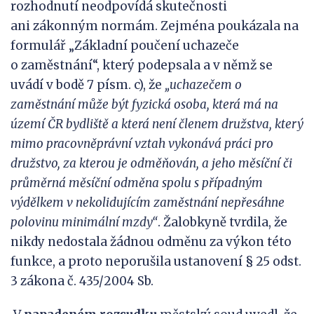
rozhodnutí neodpovídá skutečnosti
ani zákonným normám. Zejména poukázala na
formulář „Základní poučení uchazeče
o zaměstnání“, který podepsala a v němž se
uvádí v bodě 7 písm. c), že
„uchazečem o
zaměstnání může být fyzická osoba, která má na
území ČR bydliště a která není členem družstva, který
mimo praco
vněprávní vztah vykonává práci
pro
družstvo, za kterou je odměňován, a jeho měsíční či
průměrná měsíční odměna spolu s
případným
výdělkem v
nekolidujícím zaměstnání nep
řesáhne
polovinu minimální mzdy
“
. Žalobkyně tvrdila, že
nikdy nedostala žádnou odměnu za výkon této
funkce, a proto neporušila ustanovení § 25 odst.
3 zákona č. 435/2004 Sb.