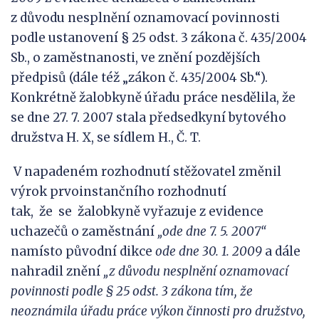
z důvodu nesplnění oznamovací povinnosti
podle ustanovení § 25 odst. 3 zákona č. 435/2004
Sb., o zaměstnanosti, ve znění pozdějších
předpisů (dále též „zákon č. 435/2004 Sb.“).
Konkrétně žalobkyně úřadu práce nesdělila, že
se dne 27. 7. 2007 stala předsedkyní bytového
družstva H. X, se sídlem H., Č. T.
V napadeném rozhodnutí stěžovatel změnil
výrok prvoinstančního rozhodnutí
tak, že se žalobkyně vyřazuje z evidence
uchazečů o zaměstnání
„ode dne 7. 5.
2007“
namísto původní dikce
ode dne
30. 1. 2009
a dále
nahradil znění
„z
důvodu nesplnění oznamovací
povinnosti
podle § 25 odst. 3 zákona tím,
že
neoznámila úřadu práce výkon činnosti pro družstvo,