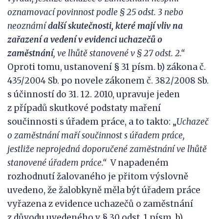
oznamovací povinnost podle §
25 odst. 3 nebo
neoznámí
další skutečnosti, které mají vliv na
zařazení a vedení v evidenci uchazečů o
zaměstnání
, v
e lhůtě stanovené v § 27 odst. 2.“
Oproti tomu, ustanovení § 31 písm. b) zákona č.
435/2004 Sb. po novele zákonem č. 382/2008 Sb.
s účinností do 31. 12. 2010, upravuje jeden
z případů skutkové podstaty maření
součinnosti s úřadem práce, a to takto: „
Uchazeč
o
zaměstnání maří součinnost s úřadem práce,
jestliže
neprojedná doporučené zaměstnání ve lhůtě
stanovené úřadem práce
.
“
V napadeném
rozhodnutí žalovaného je přitom výslovně
uvedeno, že žalobkyně měla být úřadem práce
vyřazena z evidence uchazečů o zaměstnání
z důvodu uvedeného v § 30 odst. 1 písm. b)