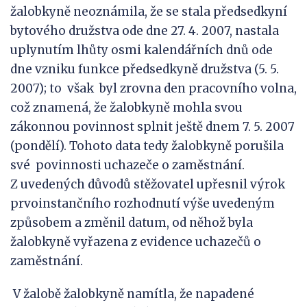
žalobkyně neoznámila, že se stala předsedkyní
bytového družstva ode dne 27. 4. 2007, nastala
uplynutím lhůty osmi kalendářních dnů ode
dne vzniku funkce předsedkyně družstva (5. 5.
2007); to však byl zrovna den pracovního volna,
což znamená, že žalobkyně mohla svou
zákonnou povinnost splnit ještě dnem 7. 5. 2007
(pondělí). Tohoto data tedy žalobkyně porušila
své povinnosti uchazeče o zaměstnání.
Z uvedených důvodů stěžovatel upřesnil výrok
prvoinstančního rozhodnutí výše uvedeným
způsobem a změnil datum, od něhož byla
žalobkyně vyřazena z evidence uchazečů o
zaměstnání.
V žalobě žalobkyně namítla, že napadené