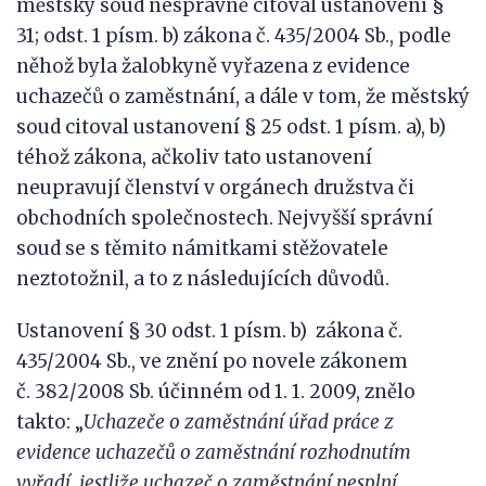
městský soud nesprávně citoval ustanovení §
31; odst. 1 písm. b) zákona č. 435/2004 Sb., podle
něhož byla žalobkyně vyřazena z evidence
uchazečů o zaměstnání, a dále v tom, že městský
soud citoval ustanovení § 25 odst. 1 písm. a), b)
téhož zákona, ačkoliv tato ustanovení
neupravují členství v orgánech družstva či
obchodních společnostech. Nejvyšší správní
soud se s těmito námitkami stěžovatele
neztotožnil, a to z následujících důvodů.
Ustanovení § 30 odst. 1 písm. b) zákona č.
435/2004 Sb., ve znění po novele zákonem
č. 382/2008 Sb. účinném od 1. 1. 2009, znělo
takto: „
Uchazeče o zaměstnání úřad práce z
evidence uchazečů o zaměstnání rozhodnutím
vyřadí, jestliže
uchazeč o zaměstnání nesplní