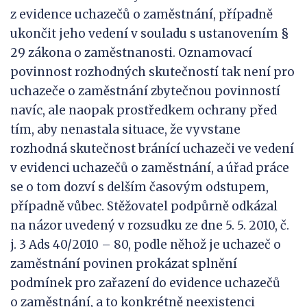
z evidence uchazečů o zaměstnání, případně
ukončit jeho vedení v souladu s ustanovením §
29 zákona o zaměstnanosti. Oznamovací
povinnost rozhodných skutečností tak není pro
uchazeče o zaměstnání zbytečnou povinností
navíc, ale naopak prostředkem ochrany před
tím, aby nenastala situace, že vyvstane
rozhodná skutečnost bránící uchazeči ve vedení
v evidenci uchazečů o zaměstnání, a úřad práce
se o tom dozví s delším časovým odstupem,
případně vůbec. Stěžovatel podpůrně odkázal
na názor uvedený v rozsudku ze dne 5. 5. 2010, č.
j. 3 Ads 40/2010 – 80, podle něhož je uchazeč o
zaměstnání povinen prokázat splnění
podmínek pro zařazení do evidence uchazečů
o zaměstnání, a to konkrétně neexistenci