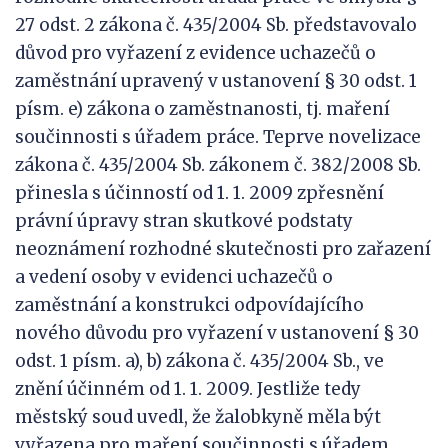
27 odst. 2 zákona č. 435/2004 Sb. představovalo
důvod pro vyřazení z evidence uchazečů o
zaměstnání upravený v ustanovení § 30 odst. 1
písm. e) zákona o zaměstnanosti, tj. maření
součinnosti s úřadem práce. Teprve novelizace
zákona č. 435/2004 Sb. zákonem č. 382/2008 Sb.
přinesla s účinností od 1. 1. 2009 zpřesnění
právní úpravy stran skutkové podstaty
neoznámení rozhodné skutečnosti pro zařazení
a vedení osoby v evidenci uchazečů o
zaměstnání a konstrukci odpovídajícího
nového důvodu pro vyřazení v ustanovení § 30
odst. 1 písm. a), b) zákona č. 435/2004 Sb., ve
znění účinném od 1. 1. 2009. Jestliže tedy
městský soud uvedl, že žalobkyně měla být
vyřazena pro maření součinnosti s úřadem