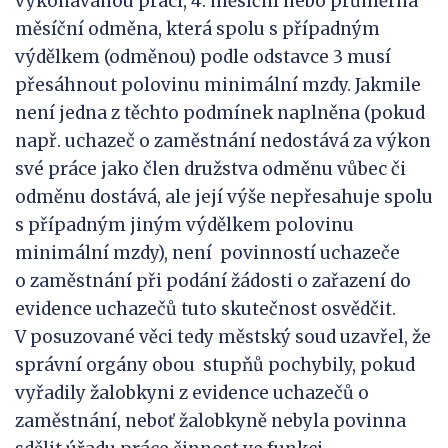
vykonávanou práci, 4. měsíční nebo průměrná
měsíční odměna, která spolu s případným
výdělkem (odměnou) podle odstavce 3 musí
přesáhnout polovinu minimální mzdy. Jakmile
není jedna z těchto podmínek naplněna (pokud
např. uchazeč o zaměstnání nedostává za výkon
své práce jako člen družstva odměnu vůbec či
odměnu dostává, ale její výše nepřesahuje spolu
s případným jiným výdělkem polovinu
minimální mzdy), není povinností uchazeče
o zaměstnání při podání žádosti o zařazení do
evidence uchazečů tuto skutečnost osvědčit.
V posuzované věci tedy městský soud uzavřel, že
správní orgány obou stupňů pochybily, pokud
vyřadily žalobkyni z evidence uchazečů o
zaměstnání, neboť žalobkyně nebyla povinna