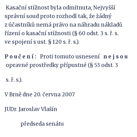
Kasační stížnost byla odmítnuta, Nejvyšší
správní soud proto rozhodl tak, že žádný
z účastníků nemá právo na náhradu nákladů
řízení o kasační stížnosti (§ 60 odst. 3 s. ř. s.
ve spojení s ust. § 120 s. ř. s.).
P o u č e n í :
Proti tomuto usnesení
n
e
j
s
o
u
opravné prostředky přípustné (§ 53 odst. 3
s. ř. s.).
V Brně dne 20. června 2007
JUDr. Jaroslav Vlašín
předseda senátu