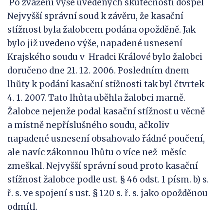
Po zvážení výše uvedených skutečností dospěl
Nejvyšší správní soud k závěru, že kasační
stížnost byla žalobcem podána opožděně. Jak
bylo již uvedeno výše, napadené usnesení
Krajského soudu v Hradci Králové bylo žalobci
doručeno dne 21. 12. 2006. Posledním dnem
lhůty k podání kasační stížnosti tak byl čtvrtek
4. 1. 2007. Tato lhůta uběhla žalobci marně.
Žalobce nejenže podal kasační stížnost u věcně
a místně nepříslušného soudu, ačkoliv
napadené usnesení obsahovalo řádné poučení,
ale navíc zákonnou lhůtu o více než měsíc
zmeškal. Nejvyšší správní soud proto kasační
stížnost žalobce podle ust. § 46 odst. 1 písm. b) s.
ř. s. ve spojení s ust. § 120 s. ř. s. jako opožděnou
odmítl.