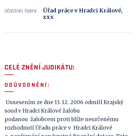
Úřad práce v Hradci Králové,
Účastníci řízení:
xxx
CELÉ ZNĚNÍ JUDIKÁTU:
O D Ů V
O D N Ě N Í :
Usnesením ze dne 13. 12. 2006 odmítl Krajský
soud v Hradci Králové žalobu
podanou žalobcem proti blíže neurčenému
rozhodnutí Úřadu práce v Hradci Králové