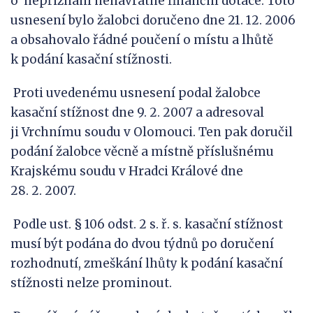
o nepřiznání nenávratné finanční dotace. Toto
usnesení bylo žalobci doručeno dne 21. 12. 2006
a obsahovalo řádné poučení o místu a lhůtě
k podání kasační stížnosti.
Proti uvedenému usnesení podal žalobce
kasační stížnost dne 9. 2. 2007 a adresoval
ji Vrchnímu soudu v Olomouci. Ten pak doručil
podání žalobce věcně a místně příslušnému
Krajskému soudu v Hradci Králové dne
28. 2. 2007.
Podle ust. § 106 odst. 2 s. ř. s. kasační stížnost
musí být podána do dvou týdnů po doručení
rozhodnutí, zmeškání lhůty k podání kasační
stížnosti nelze prominout.