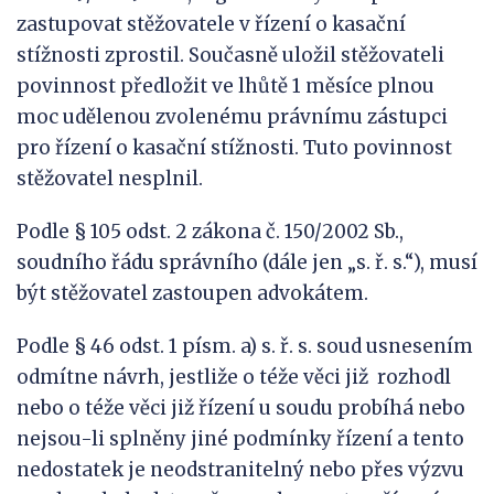
zastupovat stěžovatele v řízení o kasační
stížnosti zprostil. Současně uložil stěžovateli
povinnost předložit ve lhůtě 1 měsíce plnou
moc udělenou zvolenému právnímu zástupci
pro řízení o kasační stížnosti. Tuto povinnost
stěžovatel nesplnil.
Podle § 105 odst. 2 zákona č. 150/2002 Sb.,
soudního řádu správního (dále jen „s. ř. s.“), musí
být stěžovatel zastoupen advokátem.
Podle § 46 odst. 1 písm. a) s. ř. s. soud usnesením
odmítne návrh, jestliže o téže věci již rozhodl
nebo o téže věci již řízení u soudu probíhá nebo
nejsou-li splněny jiné podmínky řízení a tento
nedostatek je neodstranitelný nebo přes výzvu