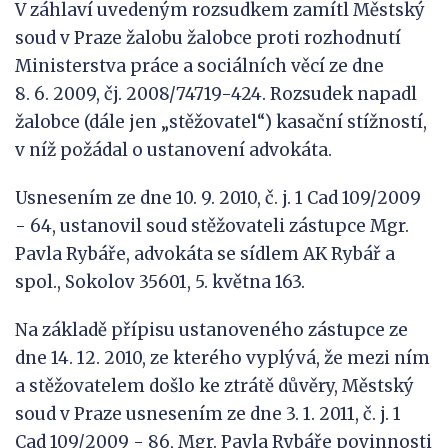
V záhlaví uvedeným rozsudkem zamítl Městský
soud v Praze žalobu žalobce proti rozhodnutí
Ministerstva práce a sociálních věcí ze dne
8. 6. 2009, čj. 2008/74719-424. Rozsudek napadl
žalobce (dále jen „stěžovatel“) kasační stížností,
v níž požádal o ustanovení advokáta.
Usnesením ze dne 10. 9. 2010, č. j. 1 Cad 109/2009
- 64, ustanovil soud stěžovateli zástupce Mgr.
Pavla Rybáře, advokáta se sídlem AK Rybář a
spol., Sokolov 35601, 5. května 163.
Na základě přípisu ustanoveného zástupce ze
dne 14. 12. 2010, ze kterého vyplývá, že mezi ním
a stěžovatelem došlo ke ztrátě důvěry, Městský
soud v Praze usnesením ze dne 3. 1. 2011, č. j. 1
Cad 109/2009 - 86, Mgr. Pavla Rybáře povinnosti