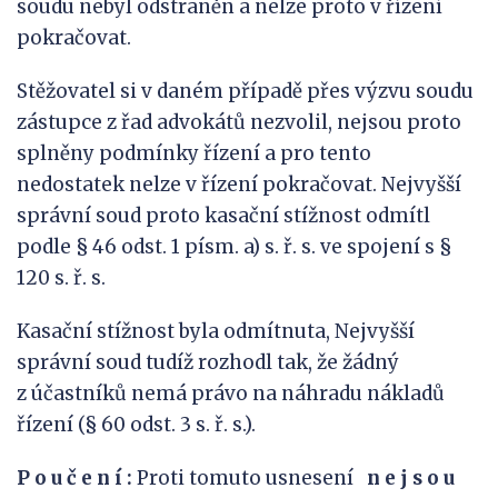
soudu nebyl odstraněn a nelze proto v řízení
pokračovat.
Stěžovatel si v daném případě přes výzvu soudu
zástupce z řad advokátů nezvolil, nejsou proto
splněny podmínky řízení a pro tento
nedostatek nelze v řízení pokračovat. Nejvyšší
správní soud proto kasační stížnost odmítl
podle § 46 odst. 1 písm. a) s. ř. s. ve spojení s §
120 s. ř. s.
Kasační stížnost byla odmítnuta, Nejvyšší
správní soud tudíž rozhodl tak, že žádný
z účastníků nemá právo na náhradu nákladů
řízení (§ 60 odst. 3 s. ř. s.).
P o u č e n í :
Proti tomuto usnesení
n e j s
o u