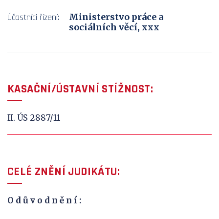
Ministerstvo práce a
Účastníci řízení:
sociálních věcí, xxx
KASAČNÍ/ÚSTAVNÍ STÍŽNOST:
II. ÚS 2887/11
CELÉ ZNĚNÍ JUDIKÁTU:
O d ů v
o d n ě n í :