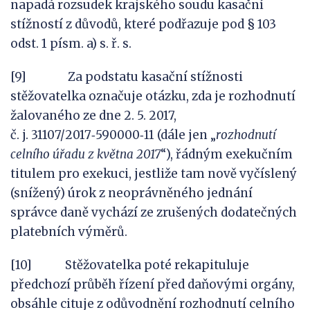
napadá rozsudek krajského soudu kasační
stížností z důvodů, které podřazuje pod § 103
odst. 1 písm. a) s. ř. s.
[9] Za podstatu kasační stížnosti
stěžovatelka označuje otázku, zda je rozhodnutí
žalovaného ze dne 2. 5. 2017,
č. j. 31107/2017‑590000‑11 (dále jen „
rozhodnutí
celního úřadu z
května 2017
“), řádným exekučním
titulem pro exekuci, jestliže tam nově vyčíslený
(snížený) úrok z neoprávněného jednání
správce daně vychází ze zrušených dodatečných
platebních výměrů.
[10] Stěžovatelka poté rekapituluje
předchozí průběh řízení před daňovými orgány,
obsáhle cituje z odůvodnění rozhodnutí celního