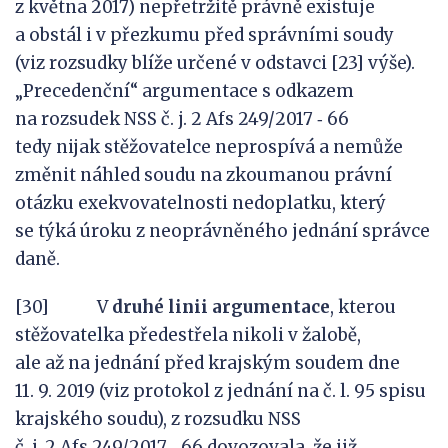
z května 2017) nepřetržitě právně existuje
a obstál i v přezkumu před správními soudy
(viz rozsudky blíže určené v odstavci [23] výše).
„Precedenční“ argumentace s odkazem
na rozsudek NSS č. j. 2 Afs 249/2017 ‑ 66
tedy nijak stěžovatelce neprospívá a nemůže
změnit náhled soudu na zkoumanou právní
otázku exekvovatelnosti nedoplatku, který
se týká úroku z neoprávněného jednání správce
daně.
[30] V
druhé linii argumentace
, kterou
stěžovatelka předestřela nikoli v žalobě,
ale až na jednání před krajským soudem dne
11. 9. 2019 (viz protokol z jednání na č. l. 95 spisu
krajského soudu), z rozsudku NSS
č. j. 2 Afs 249/2017 ‑ 66 dovozovala, že již