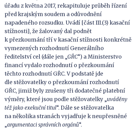
úřadu z května 2017, rekapituluje průběh řízení
před krajským soudem a odůvodnění
napadeného rozsudku. Uvádí [část III.(3) kasační
stížnosti], že žalovaný dal podnět
k přezkoumání tří v kasační stížnosti konkrétně
vymezených rozhodnutí Generálního
ředitelství cel (dále jen „
GŘC
“) a Ministerstvo
financí vydalo rozhodnutí o přezkoumání
těchto rozhodnutí GŘC. V podstatě jde
dle stěžovatelky o přezkoumání rozhodnutí
GŘC, jimiž byly zrušeny tři dodatečné platební
výměry, které jsou podle stěžovatelky „
uváděny
též jako exekuční titul
“. Dále se stěžovatelka
na několika stranách vyjadřuje k neupřesněné
„
argumentaci správních orgánů
“.