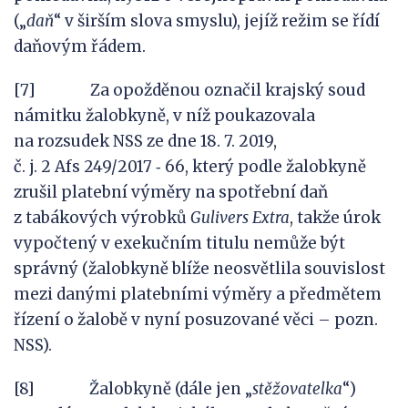
(„
daň
“ v širším slova smyslu), jejíž režim se řídí
daňovým řádem.
[7] Za opožděnou označil krajský soud
námitku žalobkyně, v níž poukazovala
na rozsudek NSS ze dne 18. 7. 2019,
č. j. 2 Afs 249/2017 ‑ 66, který podle žalobkyně
zrušil platební výměry na spotřební daň
z tabákových výrobků
Gulivers Extra
, takže úrok
vypočtený v exekučním titulu nemůže být
správný (žalobkyně blíže neosvětlila souvislost
mezi danými platebními výměry a předmětem
řízení o žalobě v nyní posuzované věci – pozn.
NSS).
[8] Žalobkyně (dále jen „
stěžovatel
ka
“)