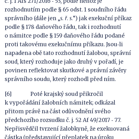
č. j. 1 Afs 271/2016 ‑ 53, podle něhož je
rozhodnutím podle § 65 odst. 1 soudního řádu
správního (dále jen „
s.
ř.
s.
“) jak exekuční příkaz
podle § 178 daňového řádu, tak i rozhodnutí
o námitce podle § 159 daňového řádu podané
proti takovému exekučnímu příkazu. Jsou‑li
napadena obě tato rozhodnutí žalobou, správní
soud, který rozhoduje jako druhý v pořadí, je
povinen reflektovat skutkové a právní závěry
správního soudu, který rozhodl před ním.
[6] Poté krajský soud přikročil
k vypořádání žalobních námitek; odkázal
přitom právě na část odůvodnění svého
předchozího rozsudku č. j. 52 Af 49/2017 ‑ 77.
Nepřisvědčil tvrzení žalobkyně, že exekuovaná
částka (představující přeplatek na úroku