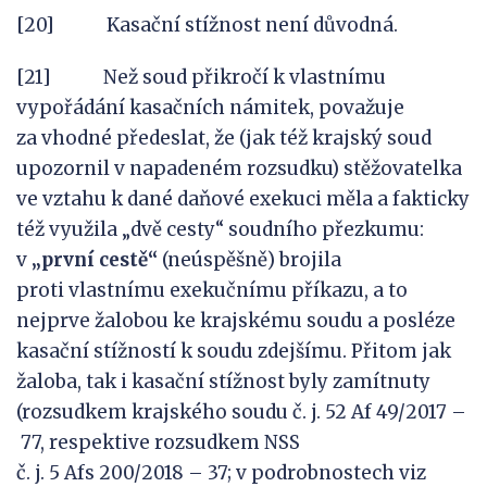
[20] Kasační stížnost není důvodná.
[21] Než soud přikročí k vlastnímu
vypořádání kasačních námitek, považuje
za vhodné předeslat, že (jak též krajský soud
upozornil v napadeném rozsudku) stěžovatelka
ve vztahu k dané daňové exekuci měla a fakticky
též využila „dvě cesty“ soudního přezkumu:
v
„
první
cestě“
(neúspěšně) brojila
proti vlastnímu exekučnímu příkazu, a to
nejprve žalobou ke krajskému soudu a posléze
kasační stížností k soudu zdejšímu. Přitom jak
žaloba, tak i kasační stížnost byly zamítnuty
(rozsudkem krajského soudu č. j. 52 Af 49/2017 –
77, respektive rozsudkem NSS
č. j. 5 Afs 200/2018 – 37; v podrobnostech viz