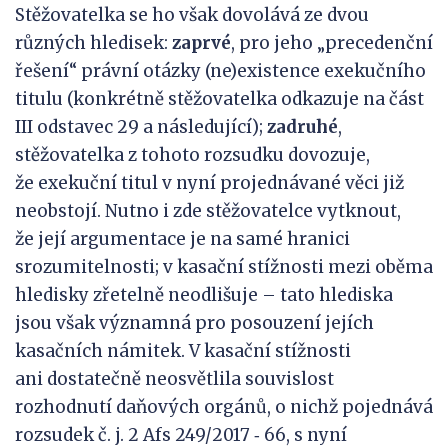
Stěžovatelka se ho však dovolává ze dvou
různých hledisek:
zaprvé
, pro jeho „precedenční
řešení“ právní otázky (ne)existence exekučního
titulu (konkrétně stěžovatelka odkazuje na část
III odstavec 29 a následující);
zadruhé
,
stěžovatelka z tohoto rozsudku dovozuje,
že exekuční titul v nyní projednávané věci již
neobstojí. Nutno i zde stěžovatelce vytknout,
že její argumentace je na samé hranici
srozumitelnosti; v kasační stížnosti mezi oběma
hledisky zřetelně neodlišuje – tato hlediska
jsou však významná pro posouzení jejích
kasačních námitek. V kasační stížnosti
ani dostatečně neosvětlila souvislost
rozhodnutí daňových orgánů, o nichž pojednává
rozsudek č. j. 2 Afs 249/2017 ‑ 66, s nyní