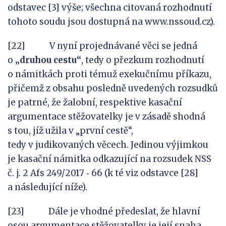
odstavec [3] výše; všechna citovaná rozhodnutí
tohoto soudu jsou dostupná na www.nssoud.cz).
[22] V nyní projednávané věci se jedná
o
„druhou cestu“
, tedy o přezkum rozhodnutí
o námitkách proti témuž exekučnímu příkazu,
přičemž z obsahu posledně uvedených rozsudků
je patrné, že žalobní, respektive kasační
argumentace stěžovatelky je v zásadě shodná
s tou, jíž užila v „první cestě“,
tedy v judikovaných věcech. Jedinou výjimkou
je kasační námitka odkazující na rozsudek NSS
č. j. 2 Afs 249/2017 ‑ 66 (k té viz odstavce [28]
a následující níže).
[23] Dále je vhodné předeslat, že hlavní
osou argumentace stěžovatelky je její snaha