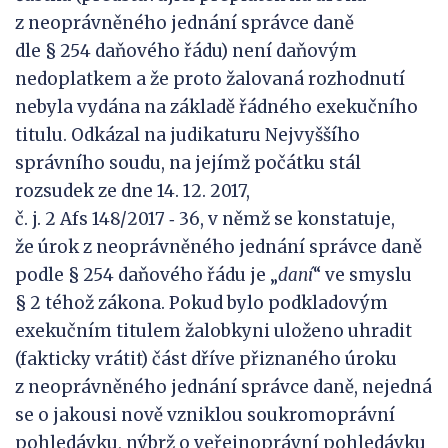
z neoprávněného jednání správce daně
dle § 254 daňového řádu) není daňovým
nedoplatkem a že proto žalovaná rozhodnutí
nebyla vydána na základě řádného exekučního
titulu. Odkázal na judikaturu Nejvyššího
správního soudu, na jejímž počátku stál
rozsudek ze dne 14. 12. 2017,
č. j. 2 Afs 148/2017 ‑ 36, v němž se konstatuje,
že úrok z neoprávněného jednání správce daně
podle § 254 daňového řádu je „
daní
“ ve smyslu
§ 2 téhož zákona. Pokud bylo podkladovým
exekučním titulem žalobkyni uloženo uhradit
(fakticky vrátit) část dříve přiznaného úroku
z neoprávněného jednání správce daně, nejedná
se o jakousi nově vzniklou soukromoprávní
pohledávku, nýbrž o veřejnoprávní pohledávku