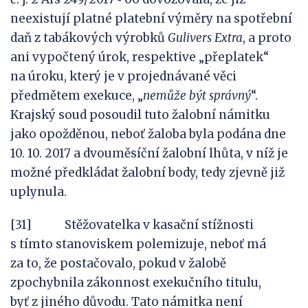
neexistují platné platební výměry na spotřební
daň z tabákových výrobků
Gulivers Extra
, a proto
ani vypočtený úrok, respektive „přeplatek“
na úroku, který je v projednávané věci
předmětem exekuce, „
nemůže být správný
“.
Krajský soud posoudil tuto žalobní námitku
jako opožděnou, neboť žaloba byla podána dne
10. 10. 2017 a dvouměsíční žalobní lhůta, v níž je
možné předkládat žalobní body, tedy zjevně již
uplynula.
[31] Stěžovatelka v kasační stížnosti
s tímto stanoviskem polemizuje, neboť má
za to, že postačovalo, pokud v žalobě
zpochybnila zákonnost exekučního titulu,
byť z jiného důvodu. Tato námitka není