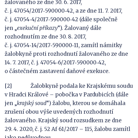
žalovaného ze dne 30. 6. 2017,
č. j. 47054/2017‑590000‑42, a ze dne 11. 7. 2017,
č. j. 47054‑4/2017‑590000‑42 (dále společně
jen „
exekuční příkazy
“). Žalovaný dále
rozhodnutím ze dne 30. 8. 2017,
č. j. 47054‑14/2017‑590000‑11, zamítl námitky
žalobkyně proti rozhodnutí žalovaného ze dne
14. 7. 2017, č. j. 47054‑6/2017‑590000‑42,
o částečném zastavení daňové exekuce.
[2] Žalobkyně podala ke Krajskému soudu
v Hradci Králové – pobočka v Pardubicích (dále
jen „
krajský soud
“) žalobu, kterou se domáhala
zrušení obou výše uvedených rozhodnutí
žalovaného. Krajský soud rozsudkem ze dne
29. 4. 2020, č. j. 52 Af 61/2017 – 115, žalobu zamítl
jako nedůvodnou.