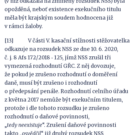
(v níž odkázala na zmíněný rozsudek NSS) byla
opožděná, neboť existence exekučního titulu
měla být krajským soudem hodnocena již
v rámci žaloby.
[13] V části V. kasační stížnosti stěžovatelka
odkazuje na rozsudek NSS ze dne 10. 6. 2020,
č. j. 8 Afs 172/2018 ‑ 125, jímž NSS zrušil tři
vymezená rozhodnutí GŘC. Z něj dovozuje,
že pokud je zrušeno rozhodnutí o doměření
daně, musí být zrušeno i rozhodnutí
o předepsání penále. Rozhodnutí celního úřadu
z května 2017 nemůže být exekučním titulem,
protože i dle tohoto rozsudku je zrušeno
rozhodnutí o daňové povinnosti,
„
tedy
neexistuje
“. Zrušení daňové povinnosti
takto „
osvědčil
“ již druhý rozsudek NSS