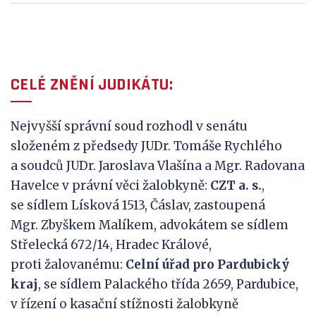
CELÉ ZNĚNÍ JUDIKÁTU:
Nejvyšší správní soud rozhodl v senátu
složeném z předsedy JUDr. Tomáše Rychlého
a soudců JUDr. Jaroslava Vlašína a Mgr. Radovana
Havelce v právní věci žalobkyně:
CZT
a.
s.
,
se sídlem Lísková 1513, Čáslav, zastoupená
Mgr. Zbyškem Malíkem, advokátem se sídlem
Střelecká 672/14, Hradec Králové,
proti žalovanému:
Celní úřad pro
Pardubický
kraj
, se sídlem Palackého třída 2659, Pardubice,
v řízení o kasační stížnosti žalobkyně