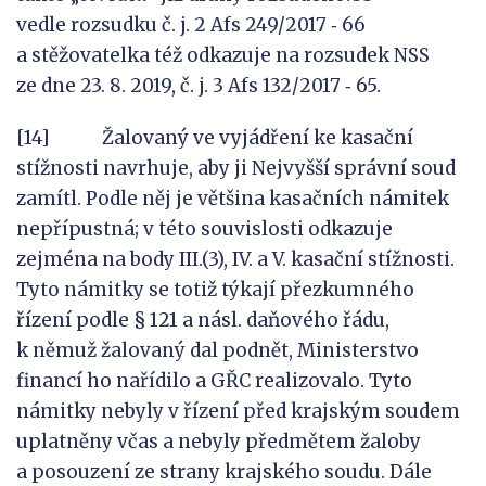
vedle rozsudku č. j. 2 Afs 249/2017 ‑ 66
a stěžovatelka též odkazuje na rozsudek NSS
ze dne 23. 8. 2019, č. j. 3 Afs 132/2017 ‑ 65.
[14] Žalovaný ve vyjádření ke kasační
stížnosti navrhuje, aby ji Nejvyšší správní soud
zamítl. Podle něj je většina kasačních námitek
nepřípustná; v této souvislosti odkazuje
zejména na body III.(3), IV. a V. kasační stížnosti.
Tyto námitky se totiž týkají přezkumného
řízení podle § 121 a násl. daňového řádu,
k němuž žalovaný dal podnět, Ministerstvo
financí ho nařídilo a GŘC realizovalo. Tyto
námitky nebyly v řízení před krajským soudem
uplatněny včas a nebyly předmětem žaloby
a posouzení ze strany krajského soudu. Dále