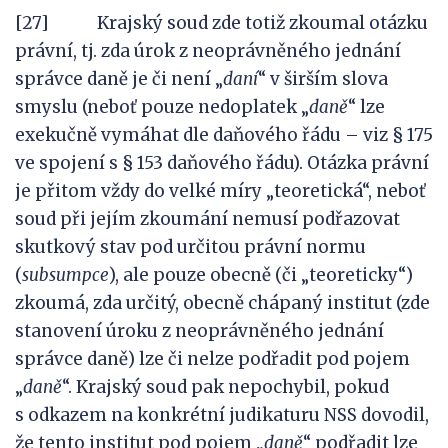
[27] Krajský soud zde totiž zkoumal otázku
právní, tj. zda úrok z neoprávněného jednání
správce daně je či není „
daní
“ v širším slova
smyslu (neboť pouze nedoplatek „
daně
“ lze
exekučně vymáhat dle daňového řádu – viz § 175
ve spojení s § 153 daňového řádu). Otázka právní
je přitom vždy do velké míry „teoretická“, neboť
soud při jejím zkoumání nemusí podřazovat
skutkový stav pod určitou právní normu
(
subsumpce
), ale pouze obecně (či „teoreticky“)
zkoumá, zda určitý, obecně chápaný institut (zde
stanovení úroku z neoprávněného jednání
správce daně) lze či nelze podřadit pod pojem
„
daně
“. Krajský soud pak nepochybil, pokud
s odkazem na konkrétní judikaturu NSS dovodil,
že tento institut pod pojem „
daně
“ podřadit lze