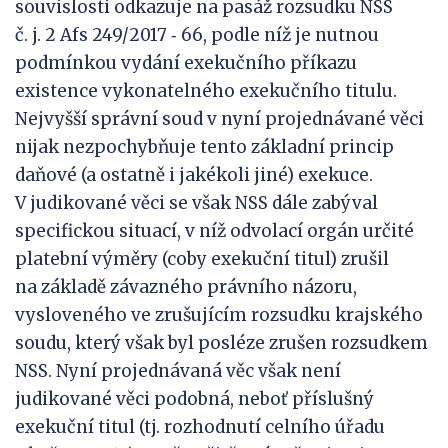
souvislosti odkazuje na pasáž rozsudku NSS
č. j. 2 Afs 249/2017 ‑ 66, podle níž je nutnou
podmínkou vydání exekučního příkazu
existence vykonatelného exekučního titulu.
Nejvyšší správní soud v nyní projednávané věci
nijak nezpochybňuje tento základní princip
daňové (a ostatně i jakékoli jiné) exekuce.
V judikované věci se však NSS dále zabýval
specifickou situací, v níž odvolací orgán určité
platební výměry (coby exekuční titul) zrušil
na základě závazného právního názoru,
vysloveného ve zrušujícím rozsudku krajského
soudu, který však byl posléze zrušen rozsudkem
NSS. Nyní projednávaná věc však není
judikované věci podobná, neboť příslušný
exekuční titul (tj. rozhodnutí celního úřadu