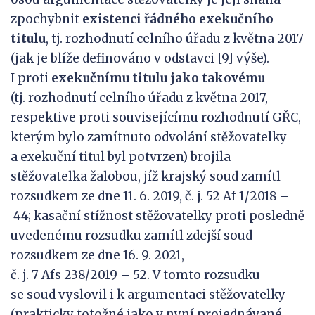
zpochybnit
existenci řádného
exekuční
ho
titul
u
, tj. rozhodnutí celního úřadu z května 2017
(jak je blíže definováno v odstavci [9] výše).
I proti
exekučnímu titulu
jako takovému
(tj. rozhodnutí celního úřadu z května 2017,
respektive proti souvisejícímu rozhodnutí GŘC,
kterým bylo zamítnuto odvolání stěžovatelky
a exekuční titul byl potvrzen) brojila
stěžovatelka žalobou, jíž krajský soud zamítl
rozsudkem ze dne 11. 6. 2019, č. j. 52 Af 1/2018 –
44; kasační stížnost stěžovatelky proti posledně
uvedenému rozsudku zamítl zdejší soud
rozsudkem ze dne 16. 9. 2021,
č. j. 7 Afs 238/2019 – 52. V tomto rozsudku
se soud vyslovil i k argumentaci stěžovatelky
(prakticky totožné jako v nyní projednávané