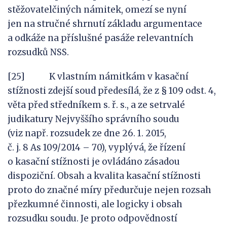
stěžovatelčiných námitek, omezí se nyní
jen na stručné shrnutí základu argumentace
a odkáže na příslušné pasáže relevantních
rozsudků NSS.
[25] K vlastním námitkám v kasační
stížnosti zdejší soud předesílá, že z § 109 odst. 4,
věta před středníkem s. ř. s., a ze setrvalé
judikatury Nejvyššího správního soudu
(viz např. rozsudek ze dne 26. 1. 2015,
č. j. 8 As 109/2014 – 70), vyplývá, že řízení
o kasační stížnosti je ovládáno zásadou
dispoziční. Obsah a kvalita kasační stížnosti
proto do značné míry předurčuje nejen rozsah
přezkumné činnosti, ale logicky i obsah
rozsudku soudu. Je proto odpovědností