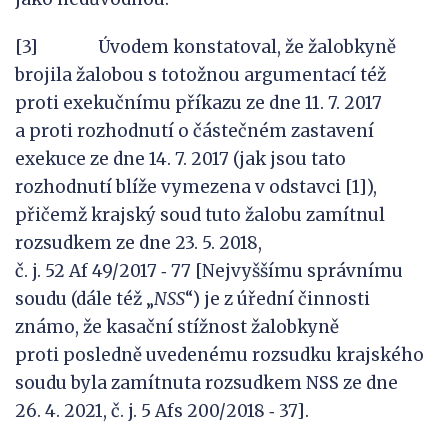
[3] Úvodem konstatoval, že žalobkyně
brojila žalobou s totožnou argumentací též
proti exekučnímu příkazu ze dne 11. 7. 2017
a proti rozhodnutí o částečném zastavení
exekuce ze dne 14. 7. 2017 (jak jsou tato
rozhodnutí blíže vymezena v odstavci [1]),
přičemž krajský soud tuto žalobu zamítnul
rozsudkem ze dne 23. 5. 2018,
č. j. 52 Af 49/2017 ‑ 77 [Nejvyššímu správnímu
soudu (dále též „
NSS
“) je z úřední činnosti
známo, že kasační stížnost žalobkyně
proti posledně uvedenému rozsudku krajského
soudu byla zamítnuta rozsudkem NSS ze dne
26. 4. 2021, č. j. 5 Afs 200/2018 ‑ 37].