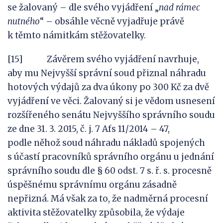
se žalovaný – dle svého vyjádření „
nad
rámec
nutného
“ – obsáhle věcně vyjadřuje právě
k těmto námitkám stěžovatelky.
[15] Závěrem svého vyjádření navrhuje,
aby mu Nejvyšší správní soud přiznal náhradu
hotových výdajů za dva úkony po 300 Kč za dvě
vyjádření ve věci. Žalovaný si je vědom usnesení
rozšířeného senátu Nejvyššího správního soudu
ze dne 31. 3. 2015, č. j. 7 Afs 11/2014 – 47,
podle něhož soud náhradu nákladů spojených
s účastí pracovníků správního orgánu u jednání
správního soudu dle § 60 odst. 7 s. ř. s. procesně
úspěšnému správnímu orgánu zásadně
nepřizná. Má však za to, že nadměrná procesní
aktivita stěžovatelky způsobila, že výdaje