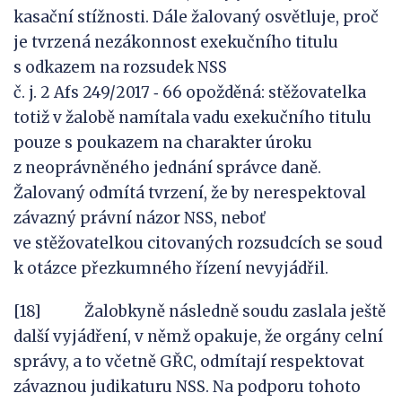
kasační stížnosti. Dále žalovaný osvětluje, proč
je tvrzená nezákonnost exekučního titulu
s odkazem na rozsudek NSS
č. j. 2 Afs 249/2017 ‑ 66 opožděná: stěžovatelka
totiž v žalobě namítala vadu exekučního titulu
pouze s poukazem na charakter úroku
z neoprávněného jednání správce daně.
Žalovaný odmítá tvrzení, že by nerespektoval
závazný právní názor NSS, neboť
ve stěžovatelkou citovaných rozsudcích se soud
k otázce přezkumného řízení nevyjádřil.
[18] Žalobkyně následně soudu zaslala ještě
další vyjádření, v němž opakuje, že orgány celní
správy, a to včetně GŘC, odmítají respektovat
závaznou judikaturu NSS. Na podporu tohoto