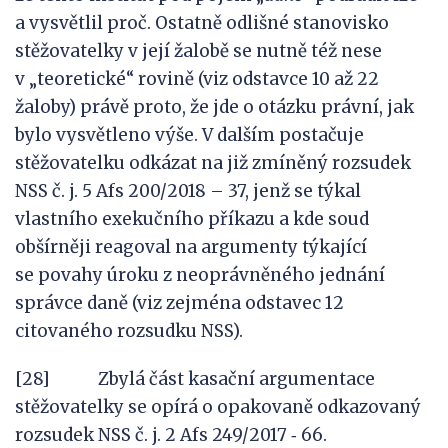
a vysvětlil proč. Ostatně odlišné stanovisko
stěžovatelky v její žalobě se nutně též nese
v „teoretické“ rovině (viz odstavce 10 až 22
žaloby) právě proto, že jde o otázku právní, jak
bylo vysvětleno výše. V dalším postačuje
stěžovatelku odkázat na již zmíněný rozsudek
NSS č. j. 5 Afs 200/2018 – 37, jenž se týkal
vlastního exekučního příkazu a kde soud
obšírněji reagoval na argumenty týkající
se povahy úroku z neoprávněného jednání
správce daně (viz zejména odstavec 12
citovaného rozsudku NSS).
[28] Zbylá část kasační argumentace
stěžovatelky se opírá o opakovaně odkazovaný
rozsudek NSS č. j. 2 Afs 249/2017 ‑ 66.