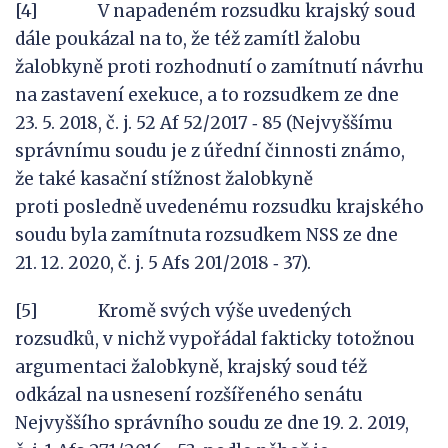
[4] V napadeném rozsudku krajský soud
dále poukázal na to, že též zamítl žalobu
žalobkyně proti rozhodnutí o zamítnutí návrhu
na zastavení exekuce, a to rozsudkem ze dne
23. 5. 2018, č. j. 52 Af 52/2017 ‑ 85 (Nejvyššímu
správnímu soudu je z úřední činnosti známo,
že také kasační stížnost žalobkyně
proti posledně uvedenému rozsudku krajského
soudu byla zamítnuta rozsudkem NSS ze dne
21. 12. 2020, č. j. 5 Afs 201/2018 ‑ 37).
[5] Kromě svých výše uvedených
rozsudků, v nichž vypořádal fakticky totožnou
argumentaci žalobkyně, krajský soud též
odkázal na usnesení rozšířeného senátu
Nejvyššího správního soudu ze dne 19. 2. 2019,