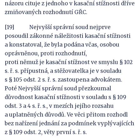
názoru cituje z jednoho v kasační stížnosti dříve
zmiňovaných rozhodnutí GŘC.
[19] Nejvyšší správní soud nejprve
posoudil zákonné náležitosti kasační stížnosti
a konstatoval, že byla podána včas, osobou
oprávněnou, proti rozhodnutí,
proti němuž je kasační stížnost ve smyslu § 102
s. ř. s. přípustná, a stěžovatelka je v souladu
s § 105 odst. 2 s. ř. s. zastoupena advokátem.
Poté Nejvyšší správní soud přezkoumal
důvodnost kasační stížnosti v souladu s § 109
odst. 3 a 4 s. ř. s., v mezích jejího rozsahu
a uplatněných důvodů. Ve věci přitom rozhodl
bez nařízení jednání za podmínek vyplývajících
z § 109 odst. 2, věty první s. ř. s.