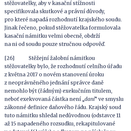
stěžovatelky, aby v kasační stížnosti
specifikovala skutkové a právní důvody,
pro které napadá rozhodnutí krajského soudu.
Jinak řečeno, pokud stěžovatelka formulovala
kasační námitku velmi obecně, obdrží
na ni od soudu pouze stručnou odpověď.
[26] Stěžejní žalobní námitkou
stěžovatelky bylo, že rozhodnutí celního úřadu
z května 2017 o novém stanovení úroku
z neoprávněného jednání správce daně
nemohlo být (řádným) exekučním titulem,
neboť exekvovaná částka není „
daní
“ ve smyslu
zákonné definice daňového řádu. Krajský soud
tuto námitku shledal nedůvodnou (odstavce 11
až 15 napadeného rozsudku, rekapitulované