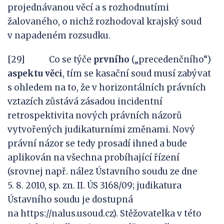
projednávanou věcí a s rozhodnutími
žalovaného, o nichž rozhodoval krajský soud
v napadeném rozsudku.
[29] Co se týče
prvního
(„precedenčního“)
aspektu věci
, tím se kasační soud musí zabývat
s ohledem na to, že v horizontálních právních
vztazích zůstává zásadou incidentní
retrospektivita nových právních názorů
vytvořených judikaturními změnami. Nový
právní názor se tedy prosadí ihned a bude
aplikován na všechna probíhající řízení
(srovnej např. nález Ústavního soudu ze dne
5. 8. 2010, sp. zn. II. ÚS 3168/09; judikatura
Ústavního soudu je dostupná
na https://nalus.usoud.cz). Stěžovatelka v této