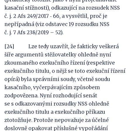
kasační stížnosti), odkazující na rozsudek NSS
č. j. 2 Afs 249/2017 ‑ 66, a vysvětlil, proč je
nepřípadná (viz odstavec 19 rozsudku NSS
č. j. 7 Afs 238/2019 – 52).
[24] Lze tedy uzavřít, že fakticky veškerá
šíře argumentů stěžovatelky ohledně nyní
zkoumaného exekučního řízení (respektive
exekučního titulu, o nějž se toto exekuční řízení
opírá) byla správními soudy, včetně soudu
kasačního, vyčerpávajícím způsobem
zodpovězena. Nyní rozhodující senát
se s odkazovanými rozsudky NSS ohledně
exekučního titulu a exekučního příkazu
ztotožňuje. Protože nepovažuje za účelné
doslovně opakovat příslušné vypořádání