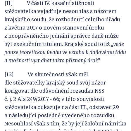
[11] V části IV. kasační stížnosti
stěžovatelka vyjadřuje nesouhlas s názorem
krajského soudu, že rozhodnutí celního úřadu
z května 2017 o novém stanovení úroku
z neoprávněného jednání správce daně může
být exekučním titulem. Krajský soud totiž „
vede
pouze teoretickou úvahu
ve
vztahu k
daňovému řádu
a
možnosti vymáhat takto přiznaný úrok
“.
[12] Ve skutečnosti však měl
dle stěžovatelky krajský soud svůj názor
korigovat dle odůvodnění rozsudku NSS
č. j. 2 Afs 249/2017 ‑ 66; v této souvislosti
stěžovatelka odkazuje na část III., odstavec 29
a následující posledně uvedeného rozsudku.
Nesouhlasí však s tím, že by její žalobní námitka