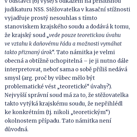
v odstavci [6] výše) s odkazem na příslušnou
judikaturu NSS. Stěžovatelka v kasační stížnosti
vyjadřuje prostý nesouhlas s tímto
stanoviskem krajského soudu a dodává k tomu,
že krajský soud „
vede pouze teoretickou úvahu
ve
vztahu k
daňovému řádu
a
možnosti vymáhat
takto přiznaný úrok
“. Tato námitka je velmi
obecná a obtížně uchopitelná – je ji nutno dále
interpretovat, neboť sama o sobě příliš nedává
smysl (arg. proč by vůbec mělo být
problematické vést „teoretické“ úvahy?).
Nejvyšší správní soud má za to, že stěžovatelka
takto vytýká krajskému soudu, že nepřihlédl
ke konkrétním (tj. nikoli „teoretickým“)
okolnostem případu. Tato námitka není
důvodná.