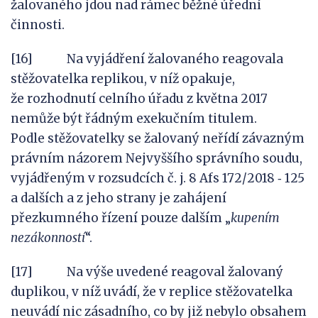
žalovaného jdou nad rámec běžné úřední
činnosti.
[16] Na vyjádření žalovaného reagovala
stěžovatelka replikou, v níž opakuje,
že rozhodnutí celního úřadu z května 2017
nemůže být řádným exekučním titulem.
Podle stěžovatelky se žalovaný neřídí závazným
právním názorem Nejvyššího správního soudu,
vyjádřeným v rozsudcích č. j. 8 Afs 172/2018 ‑ 125
a dalších a z jeho strany je zahájení
přezkumného řízení pouze dalším „
kupením
nezákonností
“.
[17] Na výše uvedené reagoval žalovaný
duplikou, v níž uvádí, že v replice stěžovatelka
neuvádí nic zásadního, co by již nebylo obsahem