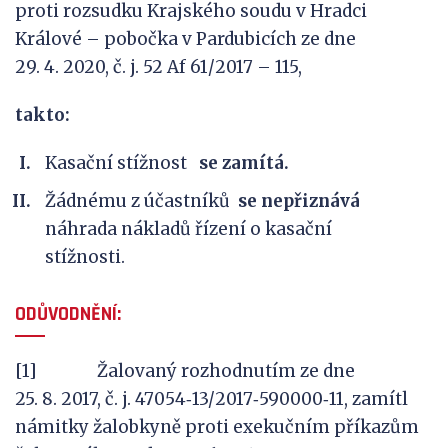
proti rozsudku Krajského soudu v Hradci
Králové – pobočka v Pardubicích ze dne
29. 4. 2020, č. j. 52 Af 61/2017 – 115,
takto
:
Kasační stížnost
se zamítá.
Žádnému z
účastníků
se nepřiznává
náhrada nákladů řízení o
kasační
stížnosti
.
ODŮVODNĚNÍ:
[1] Žalovaný rozhodnutím ze dne
25. 8. 2017, č. j. 47054‑13/2017‑590000‑11, zamítl
námitky žalobkyně proti exekučním příkazům