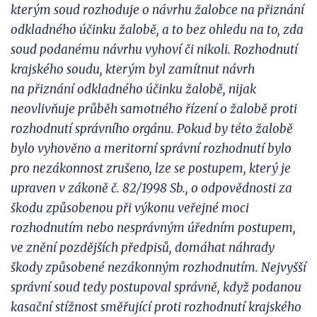
kterým soud rozhoduje o návrhu žalobce
na přiznání
odkladného úč
inku žalobě, a to bez ohledu na
to, zda
soud podanému návrhu vyhoví či nikoli. Rozhodnutí
krajského soud
u, kterým byl zamítnut návrh
na
přiznání odkladného účinku
žalobě, nijak
neovlivňuje průběh samotného řízení o žalobě proti
rozhodnutí správního orgánu. Pokud by této žalobě
bylo vyhověno a meritorní správní rozhodnutí bylo
pro
nezákonnost zrušeno, lze se postupem, který je
upraven v
zákoně č. 82/1998 Sb., o
odpov
ědnosti za
škodu způsobenou při
výkonu veřejné moci
rozhodnutím nebo nesprávným úředním postupem,
ve znění pozdějších předpisů, domáhat náhrady
škody způsobené nezákonným rozhodnutím. Nejvyšší
správní soud tedy postupoval správně,
když
podanou
kasační stížnost směřující
proti rozhodnutí krajského