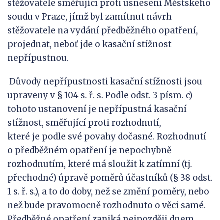
stěžovatele směřující proti usnesení Městského
soudu v Praze, jímž byl zamítnut návrh
stěžovatele na vydání předběžného opatření,
projednat, neboť jde o kasační stížnost
nepřípustnou.
Důvody nepřípustnosti kasační stížnosti jsou
upraveny v § 104 s. ř. s. Podle odst. 3 písm. c)
tohoto ustanovení je nepřípustná kasační
stížnost, směřující proti rozhodnutí,
které je podle své povahy dočasné. Rozhodnutí
o předběžném opatření je nepochybně
rozhodnutím, které má sloužit k zatímní (tj.
přechodné) úpravě poměrů účastníků (§ 38 odst.
1 s. ř. s.), a to do doby, než se změní poměry, nebo
než bude pravomocně rozhodnuto o věci samé.
Předběžné opatření zaniká nejpozději dnem,