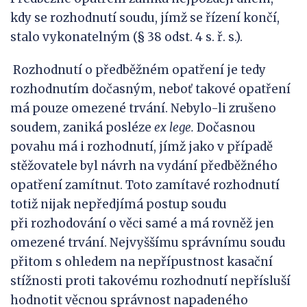
kdy se rozhodnutí soudu, jímž se řízení končí,
stalo vykonatelným (§ 38 odst. 4 s. ř. s.).
Rozhodnutí o předběžném opatření je tedy
rozhodnutím dočasným, neboť takové opatření
má pouze omezené trvání. Nebylo-li zrušeno
soudem, zaniká posléze
ex lege.
Dočasnou
povahu má i rozhodnutí, jímž jako v případě
stěžovatele byl návrh na vydání předběžného
opatření zamítnut. Toto zamítavé rozhodnutí
totiž nijak nepředjímá postup soudu
při rozhodování o věci samé a má rovněž jen
omezené trvání. Nejvyššímu správnímu soudu
přitom s ohledem na nepřípustnost kasační
stížnosti proti takovému rozhodnutí nepřísluší
hodnotit věcnou správnost napadeného