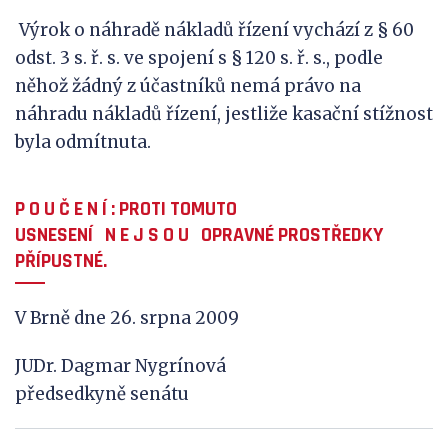
Výrok o náhradě nákladů řízení vychází z § 60
odst. 3 s. ř. s. ve spojení s § 120 s. ř. s., podle
něhož žádný z účastníků nemá právo na
náhradu nákladů řízení, jestliže kasační stížnost
byla odmítnuta.
P O U Č E N Í
: PROTI TOMUTO
USNESENÍ
N
E
J
S
O
U
OPRAVNÉ PROSTŘEDKY
PŘÍPUSTNÉ.
V Brně dne 26. srpna 2009
JUDr. Dagmar Nygrínová
předsedkyně senátu