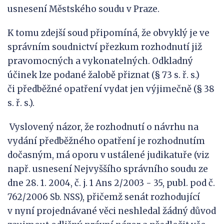
usnesení Městského soudu v Praze.
K tomu zdejší soud připomíná, že obvyklý je ve
správním soudnictví přezkum rozhodnutí již
pravomocných a vykonatelných. Odkladný
účinek lze podané žalobě přiznat (§ 73 s. ř. s.)
či předběžné opatření vydat jen výjimečně (§ 38
s. ř. s.).
Vyslovený názor, že rozhodnutí o návrhu na
vydání předběžného opatření je rozhodnutím
dočasným, má oporu v ustálené judikatuře (viz
např. usnesení Nejvyššího správního soudu ze
dne 28. 1. 2004, č. j. 1 Ans 2/2003 - 35, publ. pod č.
762/2006 Sb. NSS), přičemž senát rozhodující
v nyní projednávané věci neshledal žádný důvod