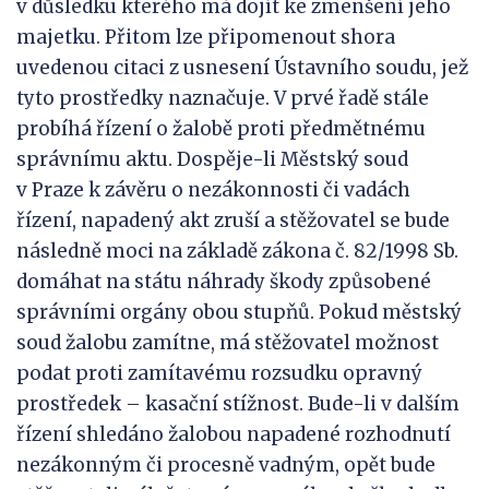
v důsledku kterého má dojít ke zmenšení jeho
majetku. Přitom lze připomenout shora
uvedenou citaci z usnesení Ústavního soudu, jež
tyto prostředky naznačuje. V prvé řadě stále
probíhá řízení o žalobě proti předmětnému
správnímu aktu. Dospěje-li Městský soud
v Praze k závěru o nezákonnosti či vadách
řízení, napadený akt zruší a stěžovatel se bude
následně moci na základě zákona č. 82/1998 Sb.
domáhat na státu náhrady škody způsobené
správními orgány obou stupňů. Pokud městský
soud žalobu zamítne, má stěžovatel možnost
podat proti zamítavému rozsudku opravný
prostředek – kasační stížnost. Bude-li v dalším
řízení shledáno žalobou napadené rozhodnutí
nezákonným či procesně vadným, opět bude