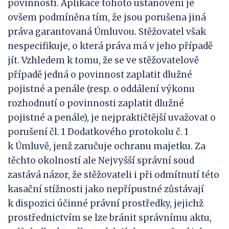
povinností. Aplikace tohoto ustanovení je
ovšem podmíněna tím, že jsou porušena jiná
práva garantovaná Úmluvou. Stěžovatel však
nespecifikuje, o která práva má v jeho případě
jít. Vzhledem k tomu, že se ve stěžovatelově
případě jedná o povinnost zaplatit dlužné
pojistné a penále (resp. o oddálení výkonu
rozhodnutí o povinnosti zaplatit dlužné
pojistné a penále), je nejpraktičtější uvažovat o
porušení čl. 1 Dodatkového protokolu č. 1
k Úmluvě, jenž zaručuje ochranu majetku. Za
těchto okolností ale Nejvyšší správní soud
zastává názor, že stěžovateli i při odmítnutí této
kasační stížnosti jako nepřípustné zůstávají
k dispozici účinné právní prostředky, jejichž
prostřednictvím se lze bránit správnímu aktu,