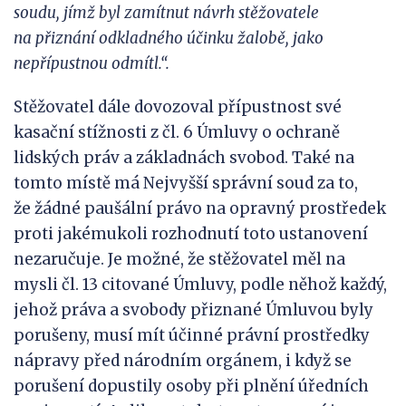
soudu,
jímž
byl zamítnut návrh stěžovatele
na
přiznání odkladného účinku žalobě, jako
nepřípustnou odmítl.“.
Stěžovatel dále dovozoval přípustnost své
kasační stížnosti z čl. 6 Úmluvy o ochraně
lidských práv a základnách svobod. Také na
tomto místě má Nejvyšší správní soud za to,
že žádné paušální právo na opravný prostředek
proti jakémukoli rozhodnutí toto ustanovení
nezaručuje. Je možné, že stěžovatel měl na
mysli čl. 13 citované Úmluvy, podle něhož každý,
jehož práva a svobody přiznané Úmluvou byly
porušeny, musí mít účinné právní prostředky
nápravy před národním orgánem, i když se
porušení dopustily osoby při plnění úředních