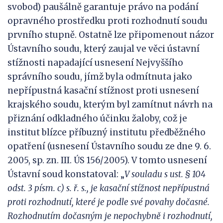
svobod) paušálně garantuje právo na podání
opravného prostředku proti rozhodnutí soudu
prvního stupně. Ostatně lze připomenout názor
Ústavního soudu, který zaujal ve věci ústavní
stížnosti napadající usnesení Nejvyššího
správního soudu, jímž byla odmítnuta jako
nepřípustná kasační stížnost proti usnesení
krajského soudu, kterým byl zamítnut návrh na
přiznání odkladného účinku žaloby, což je
institut blízce příbuzný institutu předběžného
opatření (usnesení Ústavního soudu ze dne 9. 6.
2005, sp. zn. III. ÚS 156/2005). V tomto usnesení
Ústavní soud konstatoval: „
V
souladu s
ust.
§ 104
odst. 3 písm. c) s. ř. s.,
je kasační stížnost nepřípustná
proti rozhodnutí, které
je podle své povahy dočasné.
Rozhodnutím dočasným je nepochybně i
rozhodnutí,