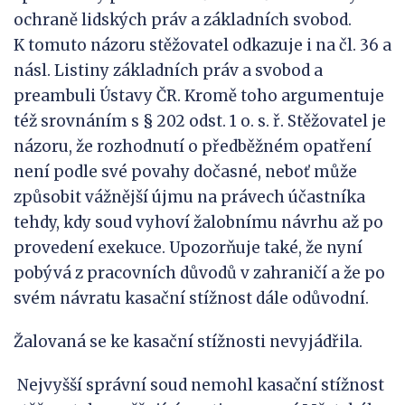
ochraně lidských práv a základních svobod.
K tomuto názoru stěžovatel odkazuje i na čl. 36 a
násl. Listiny základních práv a svobod a
preambuli Ústavy ČR. Kromě toho argumentuje
též srovnáním s § 202 odst. 1 o. s. ř. Stěžovatel je
názoru, že rozhodnutí o předběžném opatření
není podle své povahy dočasné, neboť může
způsobit vážnější újmu na právech účastníka
tehdy, kdy soud vyhoví žalobnímu návrhu až po
provedení exekuce. Upozorňuje také, že nyní
pobývá z pracovních důvodů v zahraničí a že po
svém návratu kasační stížnost dále odůvodní.
Žalovaná se ke kasační stížnosti nevyjádřila.
Nejvyšší správní soud nemohl kasační stížnost