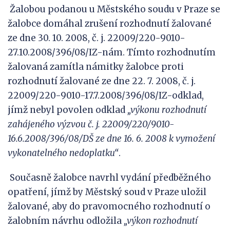
Žalobou podanou u Městského soudu v Praze se
žalobce domáhal zrušení rozhodnutí žalované
ze dne 30. 10. 2008, č. j. 22009/220-9010-
27.10.2008/396/08/IZ-nám. Tímto rozhodnutím
žalovaná zamítla námitky žalobce proti
rozhodnutí žalované ze dne 22. 7. 2008, č. j.
22009/220-9010-17.7.2008/396/08/IZ-odklad,
jímž nebyl povolen odklad
„výkonu rozhodnutí
zahájeného výzvou č. j. 22009/220/9010-
16.6.2008/396/08/DŠ ze dne 16. 6. 2008 k
vymožení
vykonatelného nedoplatku“
.
Současně žalobce navrhl vydání předběžného
opatření, jímž by Městský soud v Praze uložil
žalované, aby do pravomocného rozhodnutí o
žalobním návrhu odložila
„výkon rozhodnutí