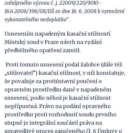
zahájeného výzvou č. j. 22009/220/9010-
16.6.2008/396/08/DŠ ze dne 16. 6. 2008 k
vymožení
vykonatelného nedoplatku“
.
Usnesením napadeným kasační stížností
Městský soud v Praze návrh na vydání
předběžného opatření zamítl.
Proti tomuto usnesení podal žalobce (dále též
„stěžovatel“) kasační stížnost, v níž konstatuje,
že považuje za protiústavní poučení o
opravném prostředku dané v napadeném
usnesení, podle něhož je kasační stížnost
nepřípustná. Právo na podání opravného
prostředku proti rozhodnutí soudu prvního
stupně je integrální součástí práva na
spravedlivý proces zaručeného čl. 6 Úmluvy o