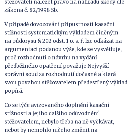
stěžovateli náležet právo na náhradu škody dle
zákona č. 82/1998 Sb.
V případě dovozování přípustnosti kasační
stížnosti systematickým výkladem činěným
na půdorysu § 202 odst. 1 o. s. ř. lze odkázat na
argumentaci podanou výše, kde se vysvětluje,
proč rozhodnutí o návrhu na vydání
předběžného opatření považuje Nejvyšší
správní soud za rozhodnutí dočasné a která
svou povahou stěžovatelem předestřený výklad
popírá.
Co se týče avizovaného doplnění kasační
stížnosti a jejího dalšího odůvodnění
stěžovatelem, nebylo třeba na ně vyčkávat,
neboť by nemohlo ničeho změnit na