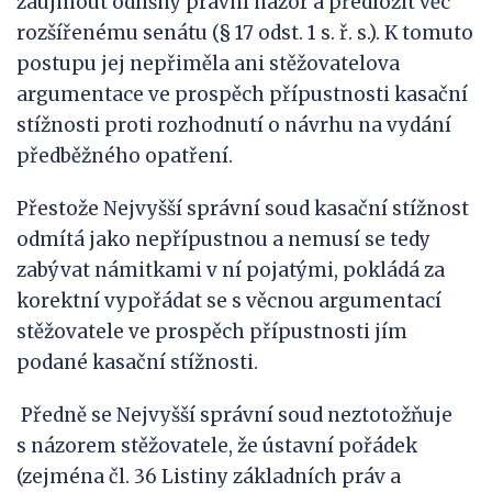
zaujmout odlišný právní názor a předložit věc
rozšířenému senátu (§ 17 odst. 1 s. ř. s.). K tomuto
postupu jej nepřiměla ani stěžovatelova
argumentace ve prospěch přípustnosti kasační
stížnosti proti rozhodnutí o návrhu na vydání
předběžného opatření.
Přestože Nejvyšší správní soud kasační stížnost
odmítá jako nepřípustnou a nemusí se tedy
zabývat námitkami v ní pojatými, pokládá za
korektní vypořádat se s věcnou argumentací
stěžovatele ve prospěch přípustnosti jím
podané kasační stížnosti.
Předně se Nejvyšší správní soud neztotožňuje
s názorem stěžovatele, že ústavní pořádek
(zejména čl. 36 Listiny základních práv a