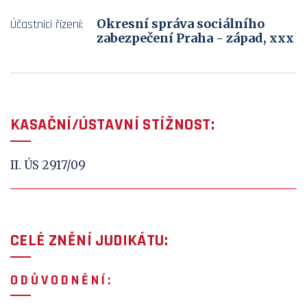
Okresní správa sociálního
Účastníci řízení:
zabezpečení Praha - západ, xxx
KASAČNÍ/ÚSTAVNÍ STÍŽNOST:
II. ÚS 2917/09
CELÉ ZNĚNÍ JUDIKÁTU:
O D Ů V
O D N Ě N Í :