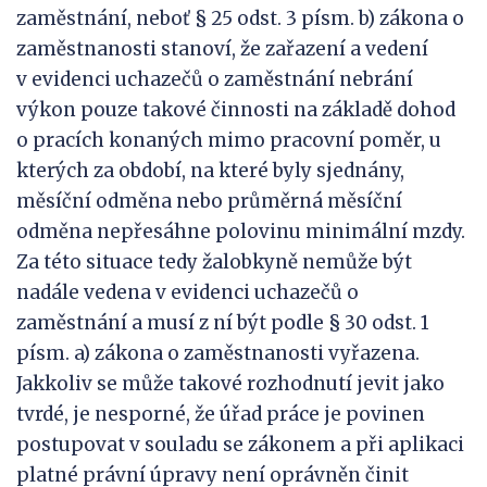
zaměstnání, neboť § 25 odst. 3 písm. b) zákona o
zaměstnanosti stanoví, že zařazení a vedení
v evidenci uchazečů o zaměstnání nebrání
výkon pouze takové činnosti na základě dohod
o pracích konaných mimo pracovní poměr, u
kterých za období, na které byly sjednány,
měsíční odměna nebo průměrná měsíční
odměna nepřesáhne polovinu minimální mzdy.
Za této situace tedy žalobkyně nemůže být
nadále vedena v evidenci uchazečů o
zaměstnání a musí z ní být podle § 30 odst. 1
písm. a) zákona o zaměstnanosti vyřazena.
Jakkoliv se může takové rozhodnutí jevit jako
tvrdé, je nesporné, že úřad práce je povinen
postupovat v souladu se zákonem a při aplikaci
platné právní úpravy není oprávněn činit