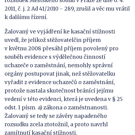
rozsudek Městského soudu v Praze ze dne 6. 4.
2011, č. j. 2 Ad 41/2010 - 289, zrušil a věc mu vrátil
k dalšímu řízení.
Žalovaný ve vyjádření ke kasační stížnosti
uvedl, že jelikož stěžovatelčin příjem
v květnu 2008 přesáhl příjem povolený pro
souběh evidence s výdělečnou činností
uchazeče o zaměstnání, nemohly správní
orgány postupovat jinak, než stěžovatelku
vyřadit z evidence uchazečů o zaměstnání,
protože nastala skutečnost bránící jejímu
vedení v této evidenci, která je uvedena v § 25
odst. 1 písm. a) zákona o zaměstnanosti.
Žalovaný se tedy se závěry napadeného
rozsudku zcela ztotožnil, a proto navrhl
zamítnutí kasační stížnosti.