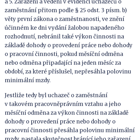
a 5. Zařazení a vedení v evidenci uchazečů o
zaměstnání přitom podle § 25 odst. 3 písm. b)
věty první zákona o zaměstnanosti, ve znění
účinném ke dni vydání žalobou napadeného
rozhodnutí, nebránil také výkon činnosti na
základě dohody o provedení práce nebo dohody
o pracovní činnosti, pokud měsíční odměna
nebo odměna připadající na jeden měsíc za
období, za které příslušel, nepřesáhla polovinu
minimální mzdy.
Jestliže tedy byl uchazeč o zaměstnání
v takovém pracovněprávním vztahu a jeho
měsíční odměna za výkon činnosti na základě
dohody o provedení práce nebo dohody o
pracovní činnosti přesáhla polovinu minimální
mzdy, nastala skutečnost bránící jeho zařazení