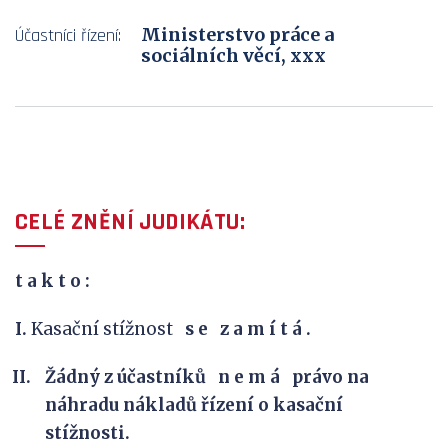
Ministerstvo práce a
Účastníci řízení:
sociálních věcí, xxx
CELÉ ZNĚNÍ JUDIKÁTU:
t a k
t o :
I.
Kasační stížnost
s e
z
a m í t á .
Žádný z účastníků n e m á právo na
náhradu nákladů řízení o kasační
stížnosti.