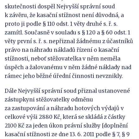
skutečnosti dospěl Nejvyšší správní soud
k závěru, že kasační stížnost není důvodná, a
proto ji podle § 110 odst. 1 věty druhé s. ř. s.
zamítl. Současně v souladu s § 120 a § 60 odst. 1
věty první s. ř. s. nepřiznal žádnému z účastníků
právo na náhradu nákladů řízení o kasační
stížnosti, neboť stěžovatelka v něm neměla
úspěch a žalovanému v něm žádné náklady nad
rámec jeho běžné úřední činnosti nevznikly.
Dále Nejvyšší správní soud přiznal ustanovené
zástupkyni stěžovatelky odměnu
za zastupování a náhradu hotových výdajů v
celkové výši 2880 Kč, která se skládá z částky
2100 Kč za jeden úkon právní služby [doplnění
kasační stížnosti ze dne 13. 6. 2011 podle § 7, § 9