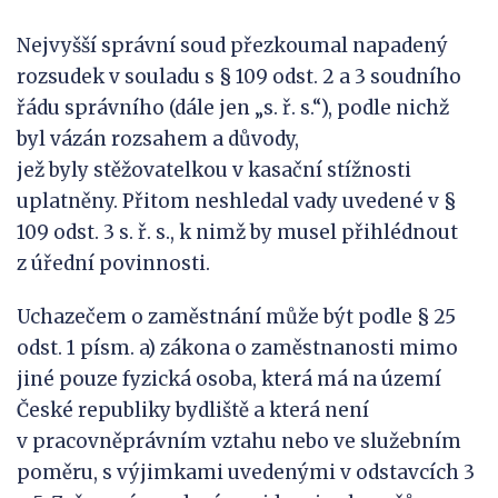
Nejvyšší správní soud přezkoumal napadený
rozsudek v souladu s § 109 odst. 2 a 3 soudního
řádu správního (dále jen „s. ř. s.“), podle nichž
byl vázán rozsahem a důvody,
jež byly stěžovatelkou v kasační stížnosti
uplatněny. Přitom neshledal vady uvedené v §
109 odst. 3 s. ř. s., k nimž by musel přihlédnout
z úřední povinnosti.
Uchazečem o zaměstnání může být podle § 25
odst. 1 písm. a) zákona o zaměstnanosti mimo
jiné pouze fyzická osoba, která má na území
České republiky bydliště a která není
v pracovněprávním vztahu nebo ve služebním
poměru, s výjimkami uvedenými v odstavcích 3