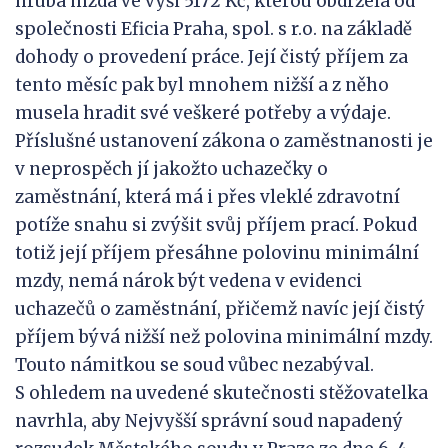
hrubá mzda ve výši 5172 Kč, kterou obdržela od
společnosti Eficia Praha, spol. s r.o. na základě
dohody o provedení práce. Její čistý příjem za
tento měsíc pak byl mnohem nižší a z něho
musela hradit své veškeré potřeby a výdaje.
Příslušné ustanovení zákona o zaměstnanosti je
v neprospěch jí jakožto uchazečky o
zaměstnání, která má i přes vleklé zdravotní
potíže snahu si zvýšit svůj příjem prací. Pokud
totiž její příjem přesáhne polovinu minimální
mzdy, nemá nárok být vedena v evidenci
uchazečů o zaměstnání, přičemž navíc její čistý
příjem bývá nižší než polovina minimální mzdy.
Touto námitkou se soud vůbec nezabýval.
S ohledem na uvedené skutečnosti stěžovatelka
navrhla, aby Nejvyšší správní soud napadený