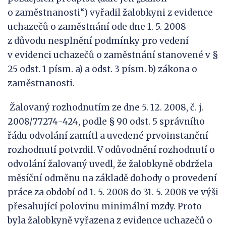
o zaměstnanosti“) vyřadil žalobkyni z evidence
uchazečů o zaměstnání ode dne 1. 5. 2008
z důvodu nesplnění podmínky pro vedení
v evidenci uchazečů o zaměstnání stanovené v §
25 odst. 1 písm. a) a odst. 3 písm. b) zákona o
zaměstnanosti.
Žalovaný rozhodnutím ze dne 5. 12. 2008, č. j.
2008/77274-424, podle § 90 odst. 5 správního
řádu odvolání zamítl a uvedené prvoinstanční
rozhodnutí potvrdil. V odůvodnění rozhodnutí o
odvolání žalovaný uvedl, že žalobkyně obdržela
měsíční odměnu na základě dohody o provedení
práce za období od 1. 5. 2008 do 31. 5. 2008 ve výši
přesahující polovinu minimální mzdy. Proto
byla žalobkyně vyřazena z evidence uchazečů o