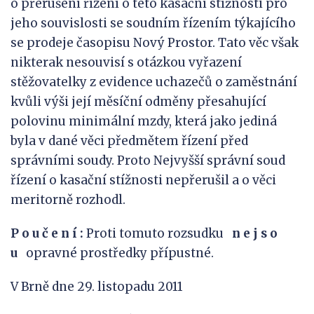
o přerušení řízení o této kasační stížnosti pro
jeho souvislosti se soudním řízením týkajícího
se prodeje časopisu Nový Prostor. Tato věc však
nikterak nesouvisí s otázkou vyřazení
stěžovatelky z evidence uchazečů o zaměstnání
kvůli výši její měsíční odměny přesahující
polovinu minimální mzdy, která jako jediná
byla v dané věci předmětem řízení před
správními soudy. Proto Nejvyšší správní soud
řízení o kasační stížnosti nepřerušil a o věci
meritorně rozhodl.
P o u č e n í :
Proti tomuto rozsudku
n e j s
o
u
opravné prostředky přípustné.
V Brně dne 29. listopadu 2011