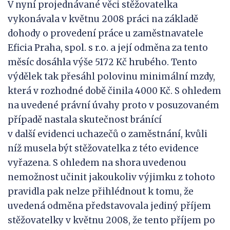
V nyní projednávané věci stěžovatelka
vykonávala v květnu 2008 práci na základě
dohody o provedení práce u zaměstnavatele
Eficia Praha, spol. s r.o. a její odměna za tento
měsíc dosáhla výše 5172 Kč hrubého. Tento
výdělek tak přesáhl polovinu minimální mzdy,
která v rozhodné době činila 4000 Kč. S ohledem
na uvedené právní úvahy proto v posuzovaném
případě nastala skutečnost bránící
v další evidenci uchazečů o zaměstnání, kvůli
níž musela být stěžovatelka z této evidence
vyřazena. S ohledem na shora uvedenou
nemožnost učinit jakoukoliv výjimku z tohoto
pravidla pak nelze přihlédnout k tomu, že
uvedená odměna představovala jediný příjem
stěžovatelky v květnu 2008, že tento příjem po