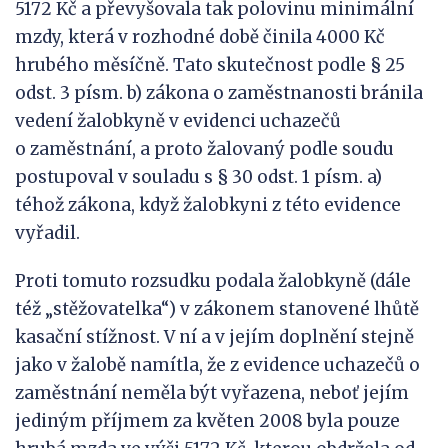
5172 Kč a převyšovala tak polovinu minimální
mzdy, která v rozhodné době činila 4000 Kč
hrubého měsíčně. Tato skutečnost podle § 25
odst. 3 písm. b) zákona o zaměstnanosti bránila
vedení žalobkyně v evidenci uchazečů
o zaměstnání, a proto žalovaný podle soudu
postupoval v souladu s § 30 odst. 1 písm. a)
téhož zákona, když žalobkyni z této evidence
vyřadil.
Proti tomuto rozsudku podala žalobkyně (dále
též „stěžovatelka“) v zákonem stanovené lhůtě
kasační stížnost. V ní a v jejím doplnění stejně
jako v žalobě namítla, že z evidence uchazečů o
zaměstnání neměla být vyřazena, neboť jejím
jediným příjmem za květen 2008 byla pouze