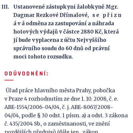
Ustanovené zástupkyni žalobkyně Mgr.
Dagmar Rezkové Dřímalové, s e p ř i z n
á v á odměna za zastupování a náhrada
hotových výdajů v částce 2880 Kč, která
jí bude vyplacena z účtu Nejvyššího
správního soudu do 60 dnů od právní
moci tohoto rozsudku.
O D Ů V
O D N Ě N Í :
Úřad práce hlavního města Prahy, pobočka
v Praze 4 rozhodnutím ze dne 1. 10. 2008, č. e.
ABE-1554/2006-04/04, č. j. ABE-8067/2008-
04/04, podle § 30 odst. 1 písm. a) a odst. 3 zákona
č. 435/2004 Sb., o zaměstnanosti, ve znění
pozdějších předpisů (dále jen „zákon