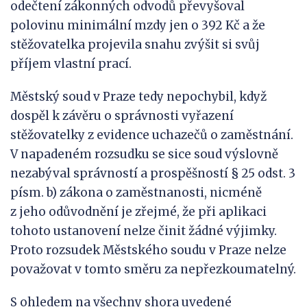
odečtení zákonných odvodů převyšoval
polovinu minimální mzdy jen o 392 Kč a že
stěžovatelka projevila snahu zvýšit si svůj
příjem vlastní prací.
Městský soud v Praze tedy nepochybil, když
dospěl k závěru o správnosti vyřazení
stěžovatelky z evidence uchazečů o zaměstnání.
V napadeném rozsudku se sice soud výslovně
nezabýval správností a prospěšností § 25 odst. 3
písm. b) zákona o zaměstnanosti, nicméně
z jeho odůvodnění je zřejmé, že při aplikaci
tohoto ustanovení nelze činit žádné výjimky.
Proto rozsudek Městského soudu v Praze nelze
považovat v tomto směru za nepřezkoumatelný.
S ohledem na všechny shora uvedené