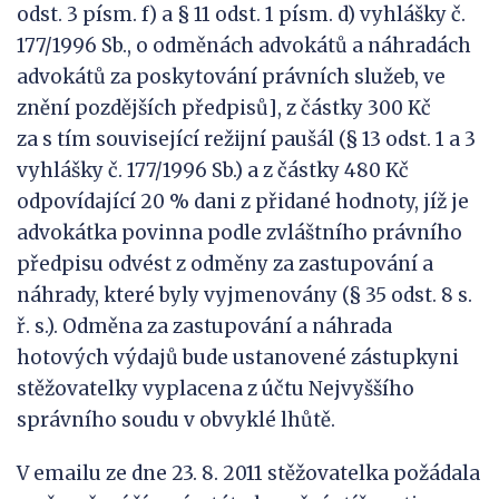
odst. 3 písm. f) a § 11 odst. 1 písm. d) vyhlášky č.
177/1996 Sb., o odměnách advokátů a náhradách
advokátů za poskytování právních služeb, ve
znění pozdějších předpisů], z částky 300 Kč
za s tím související režijní paušál (§ 13 odst. 1 a 3
vyhlášky č. 177/1996 Sb.) a z částky 480 Kč
odpovídající 20 % dani z přidané hodnoty, jíž je
advokátka povinna podle zvláštního právního
předpisu odvést z odměny za zastupování a
náhrady, které byly vyjmenovány (§ 35 odst. 8 s.
ř. s.). Odměna za zastupování a náhrada
hotových výdajů bude ustanovené zástupkyni
stěžovatelky vyplacena z účtu Nejvyššího
správního soudu v obvyklé lhůtě.
V emailu ze dne 23. 8. 2011 stěžovatelka požádala