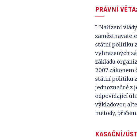
PRÁVNÍ VĚTA
I. Nařízení vlá
zaměstnavatele 
státní politiku
vyhrazených zák
základu organiza
2007 zákonem č.
státní politiku
jednoznačně z j
odpovídající ú
výkladovou alte
metody, přičemž
KASAČNÍ/ÚST