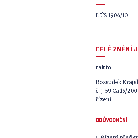
I. ÚS 1904/10
CELÉ ZNĚNÍ 
takto:
Rozsudek Krajsk
č. j. 59 Ca 15/2
řízení.
ODŮVODNĚNÍ:
I. Řízení před 