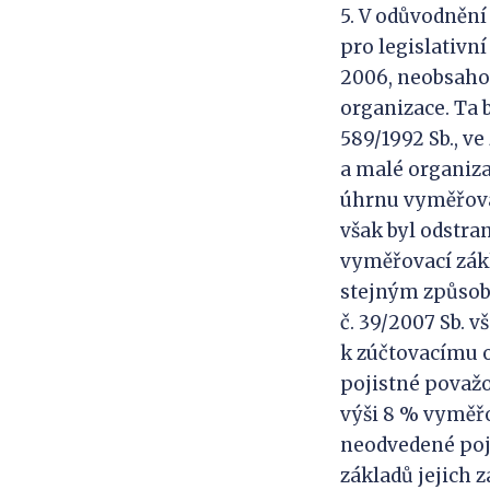
5. V odůvodnění
pro legislativn
2006, neobsahov
organizace. Ta 
589/1992 Sb., v
a malé organiza
úhrnu vyměřovac
však byl odstran
vyměřovací zákl
stejným způsobe
č. 39/2007 Sb. v
k zúčtovacímu o
pojistné považ
výši 8 % vyměř
neodvedené poji
základů jejich 