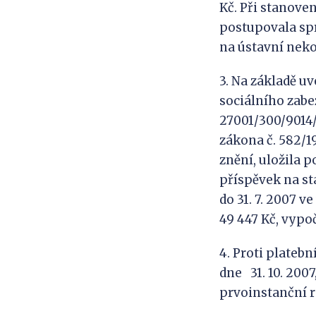
Kč. Při stanove
postupovala spr
na ústavní neko
3. Na základě u
sociálního zabez
27001/300/9014/
zákona č. 582/1
znění, uložila 
příspěvek na st
do 31. 7. 2007 v
49 447 Kč, vypo
4. Proti plateb
dne 31. 10. 2007
prvoinstanční r