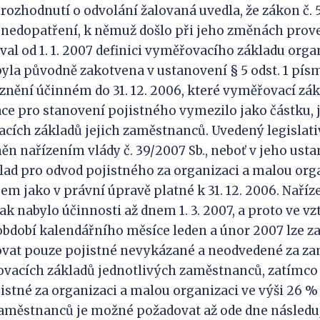
 rozhodnutí o odvolání žalovaná uvedla, že zákon č. 
í nedopatření, k němuž došlo při jeho změnách prov
al od 1. 1. 2007 definici vyměřovacího základu orga
byla původně zakotvena v ustanovení § 5 odst. 1 písm
e znění účinném do 31. 12. 2006, které vyměřovací zá
ce pro stanovení pojistného vymezilo jako částku, 
ích základů jejich zaměstnanců. Uvedený legislati
ěn nařízením vlády č. 39/2007 Sb., neboť v jeho usta
ad pro odvod pojistného za organizaci a malou org
m jako v právní úpravě platné k 31. 12. 2006. Naříz
šak nabylo účinnosti až dnem 1. 3. 2007, a proto ve v
bdobí kalendářního měsíce leden a únor 2007 lze za
ovat pouze pojistné nevykázané a neodvedené za z
ovacích základů jednotlivých zaměstnanců, zatímco
stné za organizaci a malou organizaci ve výši 26 
zaměstnanců je možné požadovat až ode dne následuj