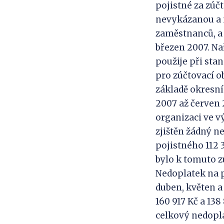
pojistné za zúč
nevykázanou a 
zaměstnanců, a 
březen 2007. Nař
použije při sta
pro zúčtovací o
základě okresní
2007 až červen 
organizaci ve v
zjištěn žádný n
pojistného 112 
bylo k tomuto z
Nedoplatek na p
duben, květen a
160 917 Kč a 138
celkový nedopla