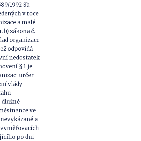
589/1992 Sb.
edených v roce
nizace a malé
. b) zákona č.
klad organizace
jež odpovídá
vní nedostatek
novení § 1 je
anizaci určen
ení vlády
ztahu
 dlužné
aměstnance ve
 nevykázané a
% vyměřovacích
ícího po dni