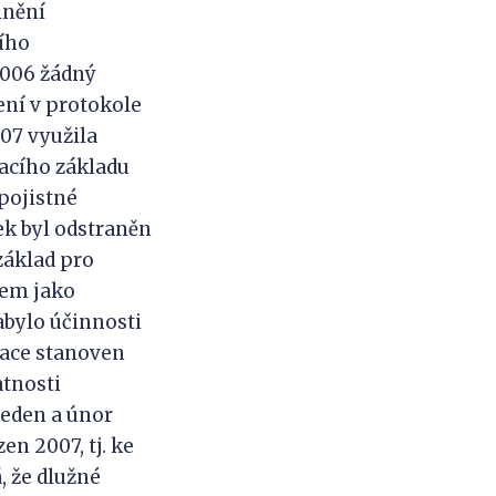
lnění
ího
 2006 žádný
ení v protokole
007 využila
vacího základu
 pojistné
ek byl odstraněn
základ pro
bem jako
abylo účinnosti
zace stanoven
atnosti
leden a únor
n 2007, tj. ke
, že dlužné