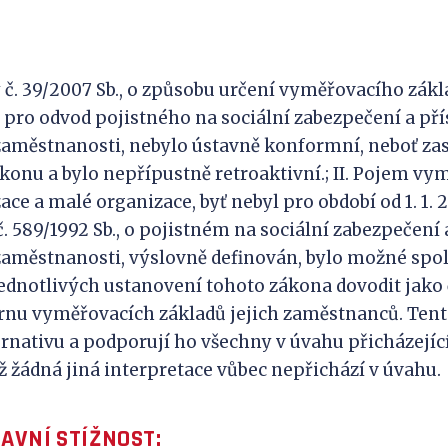
:
dy č. 39/2007 Sb., o způsobu určení vyměřovacího zák
pro odvod pojistného na sociální zabezpečení a př
 zaměstnanosti, nebylo ústavně konformní, neboť za
onu a bylo nepřípustně retroaktivní.; II. Pojem vy
ce a malé organizace, byť nebyl pro období od 1. 1. 2
 589/1992 Sb., o pojistném na sociální zabezpečení 
 zaměstnanosti, výslovně definován, bylo možné spol
ednotlivých ustanovení tohoto zákona dovodit jako
hrnu vyměřovacích základů jejich zaměstnanců. Ten
rnativu a podporují ho všechny v úvahu přicházející
 žádná jiná interpretace vůbec nepřichází v úvahu.
AVNÍ STÍŽNOST: