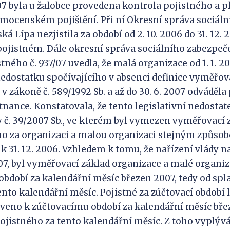
007 byla u žalobce provedena kontrola pojistného a p
mocenském pojištění. Při ní Okresní správa sociáln
á Lípa nezjistila za období od 2. 10. 2006 do 31. 12.
ojistném. Dále okresní správa sociálního zabezpeč
tného č. 937/07 uvedla, že malá organizace od 1. 1. 2
nedostatku spočívajícího v absenci definice vyměřo
 zákoně č. 589/1992 Sb. a až do 30. 6. 2007 odváděla
nance. Konstatovala, že tento legislativní nedostat
 č. 39/2007 Sb., ve kterém byl vymezen vyměřovací 
ho za organizaci a malou organizaci stejným způso
 k 31. 12. 2006. Vzhledem k tomu, že nařízení vlády n
007, byl vyměřovací základ organizace a malé organi
období za kalendářní měsíc březen 2007, tedy od spl
ento kalendářní měsíc. Pojistné za zúčtovací období 
veno k zúčtovacímu období za kalendářní měsíc březe
pojistného za tento kalendářní měsíc. Z toho vyplývá