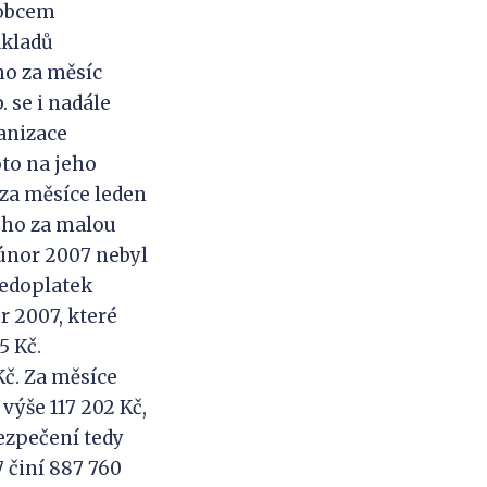
lobcem
ákladů
ho za měsíc
. se i nadále
anizace
oto na jeho
 za měsíce leden
ého za malou
 únor 2007 nebyl
nedoplatek
r 2007, které
5 Kč.
Kč. Za měsíce
výše 117 202 Kč,
bezpečení tedy
 činí 887 760