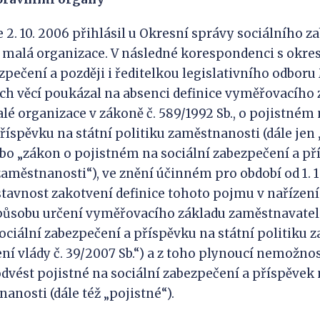
e 2. 10. 2006 přihlásil u Okresní správy sociálního 
 malá organizace. V následné korespondenci s okre
zpečení a později i ředitelkou legislativního odboru
ích věcí poukázal na absenci definice vyměřovacího
lé organizace v zákoně č. 589/1992 Sb., o pojistném 
říspěvku na státní politiku zaměstnanosti (dále jen 
ebo „zákon o pojistném na sociální zabezpečení a p
zaměstnanosti“), ve znění účinném pro období od 1. 1.
stavnost zakotvení definice tohoto pojmu v nařízení 
způsobu určení vyměřovacího základu zaměstnavatel
ociální zabezpečení a příspěvku na státní politiku 
zení vlády č. 39/2007 Sb.“) a z toho plynoucí nemožn
odvést pojistné na sociální zabezpečení a příspěvek 
anosti (dále též „pojistné“).