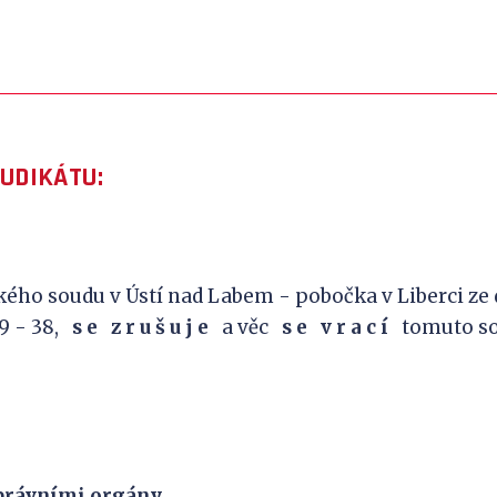
JUDIKÁTU:
ého soudu v Ústí nad Labem - pobočka v Liberci ze dn
009 - 38,
s
e
z
r
u
š
u
j
e
a věc
s
e
v
r
a
c
í
tomuto so
správními orgány