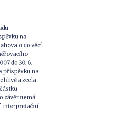
ladu
íspěvku na
sahovalo do věcí
měřovacího
007 do 30. 6.
a příspěvku na
ehlivě a zcela
 částku
to závěr nemá
 interpretační