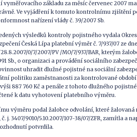
ní vyměřovacího základu za měsíc červenec 2007 ma
ávně. Ve vyjádření k tomuto kontrolnímu zjištění p
nformnost nařízení vlády č. 39/2007 Sb.
vedených výsledků kontroly pojistného vydala Okres
pečení Česká Lípa platební výměr č. 7/937/07 ze dne 28
28.8.2007/0/7/2007/PV /MO/7/937/BAR, kterým žalobc
991 Sb., o organizaci a provádění sociálního zabezpe
povinnost uhradit dlužné pojistné na sociální zabezp
átní politiku zaměstnanosti za kontrolované období 
e výši 887 760 Kč a penále z tohoto dlužného pojistn
čtené k datu vyhotovení platebního výměru.
nímu výměru podal žalobce odvolání, které žalovaná
, č. j. 3407/9010/5.10.2007/107-38/07/ZFR, zamítla a 
ozhodnutí potvrdila.