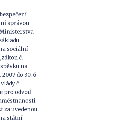
zabezpečení
sní správou
 Ministerstva
 základu
na sociální
„zákon č.
říspěvku na
 2007 do 30. 6.
vlády č.
e pro odvod
zaměstnanosti
ost za uvedenou
na státní