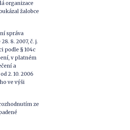
lá organizace
oukázal žalobce
ní správa
. 8. 2007, č. j.
i podle § 104c
čení, v platném
ečení a
od 2. 10. 2006
ého ve výši
 rozhodnutím ze
napadené