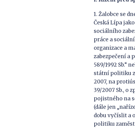
1. Žalobce se dn
Česká Lípa jako
sociálního zabe
práce a sociáln
organizace a ma
zabezpečení a p
589/1992 Sb.“ n
státní politiku 
2007, na protiú
39/2007 Sb., o 
pojistného na s
(dále jen „naří
dobu vyčíslit a 
politiku zaměstn