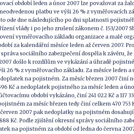
tovací období leden a únor 2007 lze považovat za ža
neodvedenou platbu ve výši 26 % z vyměřovacích z
to ode dne následujícího po dni splatnosti pojistné
ízení vlády i po jeho zrušení zákonem č. 153/2007 Sb
novení vyměřovacího základu organizace a malé org
bdobí za kalendářní měsíce leden až červen 2007. Pr
 správa sociálního zabezpečení dospěla k závěru, že
2007 došlo k rozdílům ve vykázání a úhradě pojistn
ýši 26 % z vyměřovacího základu. Za měsíce leden a
edoplatek na pojistném. Za měsíc březen 2007 činí 
396 Kč a nedoplatek pojistného za měsíc leden a úno
účtovacímu období vykázáno, činí 241 022 Kč a 117 33
ojistném za měsíc březen tedy činí celkem 470 753 
 červen 2007 pak nedoplatky na pojistném dosahují 
 888 Kč. Podle zjištění okresní správy sociálního za
tek na pojistném za období od ledna do června 2007