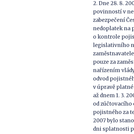
2. Dne 28. 8. 2
povinností v ne
zabezpečení Česk
nedoplatek na p
o kontrole pojis
legislativního 
zaměstnavatele v
pouze za zaměst
nařízením vlády
odvod pojistné
v úpravě platné
až dnem 1. 3. 2
od zúčtovacího 
pojistného za t
2007 bylo stano
dni splatnosti 