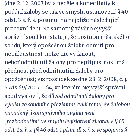
(dne 2. 12. 2007 byla neděle a konec lhůty k
podání žaloby se tak ve smyslu ustanovení § 40
odst. 3 s. ř. s. posunul na nejblíže následující
pracovní den). Na samotný závěr Nejvyšší
správní soud konstatuje, že postupu městského
soudu, který opožděnou žalobu odmítl pro
nepřípustnost, nelze nic vytknout,
neboť odmítnutí žaloby pro nepřípustnost má
přednost před odmítnutím žaloby pro
opožděnost; viz rozsudek ze dne 28. 2. 2008, č. j.
5 Afs 69/2007 - 64, ve kterém Nejvyšší správní
soud vyslovil, že
d
ůvod odmítnutí žaloby pro
výluku ze soudního p
řezkumu kvůli tomu, že žalobou
napadený úkon správního orgánu není
„rozhodnutím“ ve smyslu legislativní zkratky v § 65
odst. 1 s. ř. s. [§ 46 odst. 1 písm. d) s. ř. s. ve spojení s §