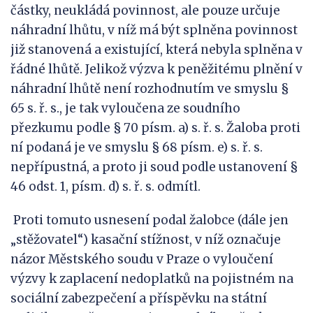
částky, neukládá povinnost, ale pouze určuje
náhradní lhůtu, v níž má být splněna povinnost
již stanovená a existující, která nebyla splněna v
řádné lhůtě. Jelikož výzva k peněžitému plnění v
náhradní lhůtě není rozhodnutím ve smyslu §
65 s. ř. s., je tak vyloučena ze soudního
přezkumu podle § 70 písm. a) s. ř. s. Žaloba proti
ní podaná je ve smyslu § 68 písm. e) s. ř. s.
nepřípustná, a proto ji soud podle ustanovení §
46 odst. 1, písm. d) s. ř. s. odmítl.
Proti tomuto usnesení podal žalobce (dále jen
„stěžovatel“) kasační stížnost, v níž označuje
názor Městského soudu v Praze o vyloučení
výzvy k zaplacení nedoplatků na pojistném na
sociální zabezpečení a příspěvku na státní