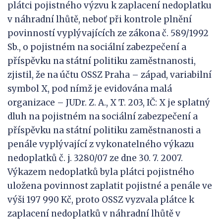
plátci pojistného výzvu k zaplacení nedoplatku
v náhradní lhůtě, neboť při kontrole plnění
povinností vyplývajících ze zákona č. 589/1992
Sb., o pojistném na sociální zabezpečení a
příspěvku na státní politiku zaměstnanosti,
zjistil, že na účtu OSSZ Praha – západ, variabilní
symbol X, pod nímž je evidována malá
organizace – JUDr. Z. A., X T. 203, IČ: X je splatný
dluh na pojistném na sociální zabezpečení a
příspěvku na státní politiku zaměstnanosti a
penále vyplývající z vykonatelného výkazu
nedoplatků č. j. 3280/07 ze dne 30. 7. 2007.
Výkazem nedoplatků byla plátci pojistného
uložena povinnost zaplatit pojistné a penále ve
výši 197 990 Kč, proto OSSZ vyzvala plátce k
zaplacení nedoplatků v náhradní lhůtě v