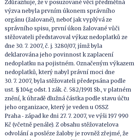
Zdůrazňuje, že v posuzované věci předmětná
výzva nebyla prvním úkonem správního
orgánu (žalované), neboť jak vyplývá ze
správního spisu, první úkon žalované vůči
stěžovateli představoval výkaz nedoplatků ze
dne 30. 7. 2007, č. j. 3280/07, jímž byla
deklarována jeho povinnost k zaplacení
nedoplatku na pojistném. Označeným výkazem
nedoplatků, který nabyl právní moci dne
30. 7. 2007, byla stěžovateli předepsána podle
ust. § 104g odst. 1 zák. č. 582/1991 Sb., v platném
znění, k úhradě dlužná částka podle stavu účtu
jeho organizace, který je veden u OSSZ
Praha ‑ západ ke dni 27. 7. 2007, ve výši 197 990
Kč (včetně penále). Z obsahu stěžovatelova
odvolání a posléze žaloby je rovněž zřejmé, že