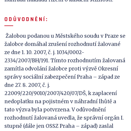
O
D
Ů
V
O
D
N
Ě
N
Í
:
Žalobou podanou u Městského soudu v Praze se
žalobce domáhal zrušení rozhodnutí žalované
ze dne 1. 10. 2007, č. j. 1034/0002-
2334/2007/BH/191. Tímto rozhodnutím žalovaná
zamítla odvolání žalobce proti výzvě Okresní
správy sociální zabezpečení Praha – západ ze
dne 27. 8. 2007, č. j.
22009/220/9010/2007/420/07/DŠ, k zaplacení
nedoplatku na pojistném v náhradní lhůtě a
tato výzva byla potvrzena. V odůvodnění
rozhodnutí žalovaná uvedla, že správní orgán I.
stupně (dále jen OSSZ Praha – západ) zaslal