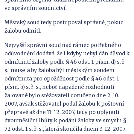
ve správním soudnictví.
Městský soud tedy postupoval správně, pokud
žalobu odmítl.
Nejvyšší správní soud nad rámec potřebného
odůvodnění dodává, že i kdyby nebyl dán důvod k
odmítnutí žaloby podle § 46 odst. 1 písm. d) s. ř.
s., musela by žaloba být městským soudem
odmítnuta pro opožděnost podle § 46 odst. 1
písm. b) s. ř. s., neboť napadené rozhodnutí
žalované bylo stěžovateli doručeno dne 2. 10.
2007, avšak stěžovatel podal žalobu k poštovní
přepravě až dne 11. 12. 2007, tedy po uplynutí
dvouměsíční lhůty k podání žaloby ve smyslu §
72 odst. 1 s. ř. s., která skončila dnem 3. 12. 2007