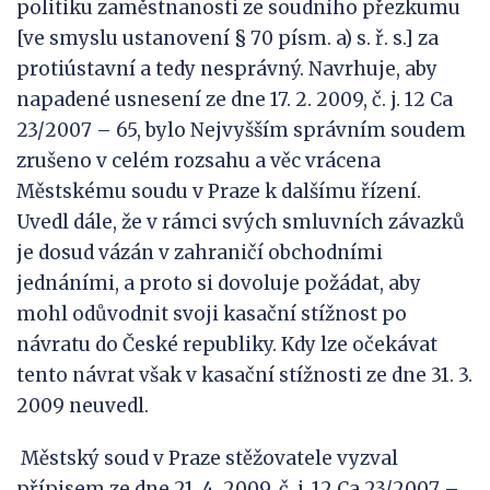
politiku zaměstnanosti ze soudního přezkumu
[ve smyslu ustanovení § 70 písm. a) s. ř. s.] za
protiústavní a tedy nesprávný. Navrhuje, aby
napadené usnesení ze dne 17. 2. 2009, č. j. 12 Ca
23/2007 – 65, bylo Nejvyšším správním soudem
zrušeno v celém rozsahu a věc vrácena
Městskému soudu v Praze k dalšímu řízení.
Uvedl dále, že v rámci svých smluvních závazků
je dosud vázán v zahraničí obchodními
jednáními, a proto si dovoluje požádat, aby
mohl odůvodnit svoji kasační stížnost po
návratu do České republiky. Kdy lze očekávat
tento návrat však v kasační stížnosti ze dne 31. 3.
2009 neuvedl.
Městský soud v Praze stěžovatele vyzval
přípisem ze dne 21. 4. 2009, č. j. 12 Ca 23/2007 –