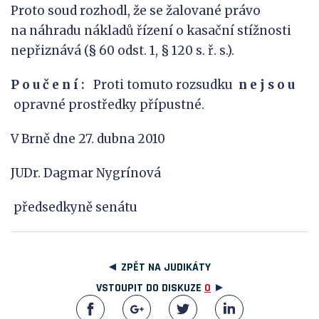
Proto soud rozhodl, že se žalované právo
na náhradu nákladů řízení o kasační stížnosti
nepřiznává (§ 60 odst. 1, § 120 s. ř. s.).
P
o
u
č
e
n
í
:
Proti tomuto rozsudku
n
e
j
s
o
u
opravné prostředky přípustné.
V Brně dne 27. dubna 2010
JUDr. Dagmar Nygrínová
předsedkyně senátu
ZPĚT NA JUDIKÁTY
VSTOUPIT DO DISKUZE
0