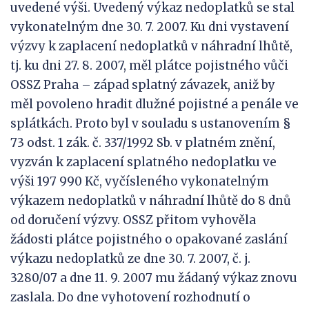
uvedené výši. Uvedený výkaz nedoplatků se stal
vykonatelným dne 30. 7. 2007. Ku dni vystavení
výzvy k zaplacení nedoplatků v náhradní lhůtě,
tj. ku dni 27. 8. 2007, měl plátce pojistného vůči
OSSZ Praha – západ splatný závazek, aniž by
měl povoleno hradit dlužné pojistné a penále ve
splátkách. Proto byl v souladu s ustanovením §
73 odst. 1 zák. č. 337/1992 Sb. v platném znění,
vyzván k zaplacení splatného nedoplatku ve
výši 197 990 Kč, vyčísleného vykonatelným
výkazem nedoplatků v náhradní lhůtě do 8 dnů
od doručení výzvy. OSSZ přitom vyhověla
žádosti plátce pojistného o opakované zaslání
výkazu nedoplatků ze dne 30. 7. 2007, č. j.
3280/07 a dne 11. 9. 2007 mu žádaný výkaz znovu
zaslala. Do dne vyhotovení rozhodnutí o