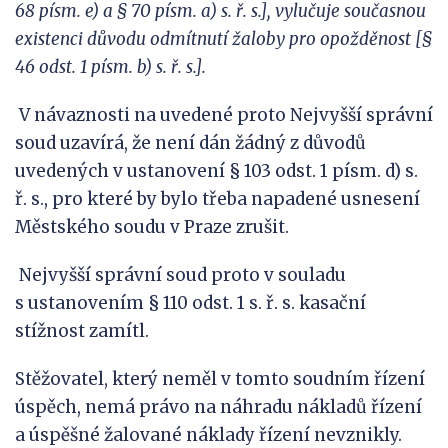
68 písm. e) a § 70 písm. a) s. ř. s.], vylučuje současnou
existenci důvodu odmítnutí žaloby pro opožděnost [§
46 odst. 1 písm. b) s. ř. s.].
V návaznosti na uvedené proto Nejvyšší správní
soud uzavírá, že není dán žádný z důvodů
uvedených v ustanovení § 103 odst. 1 písm. d) s.
ř. s., pro které by bylo třeba napadené usnesení
Městského soudu v Praze zrušit.
Nejvyšší správní soud proto v souladu
s ustanovením § 110 odst. 1 s. ř. s. kasační
stížnost zamítl.
Stěžovatel, který neměl v tomto soudním řízení
úspěch, nemá právo na náhradu nákladů řízení
a úspěšné žalované náklady řízení nevznikly.