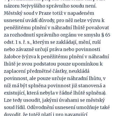
názoru Nejvyššího správního soudu není.
Městský soud v Praze totiž v napadeném
usnesení uvádí důvody, pro něž nelze výzvu k
peněžitému plnění v náhradní lhůtě považovat
za rozhodnutí správního orgánu ve smyslu § 65
odst. 1 s. ř. s., kterým se zakládají, mění, ruší
nebo závazně určují práva nebo povinnosti
žalobce (výzva k peněžitému plnění v náhradní
lhůtě je svou podstatou pouze upomínkou k
zaplacení předmětné částky, neukládá
povinnost, ale pouze určuje náhradní lhůtu, v
níž má být splněna povinnost již stanovená a
existující, která nebyla v řádné lhůtě splněna).
Lze tedy usoudit, jakými úvahami se městský
soud řídil. Odůvodnění usnesení umožňuje také
dovodit, že totéž platí i pro navazující