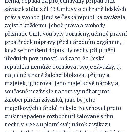
nemá, dopadá na projednávaný případ plně
závazek státu z čl. 13 Úmluvy o ochraně lidských
práv a svobod, jímž se Česká republika zavázala
zajistit každému, jehož práva a svobody
přiznané Úmluvou byly porušeny, účinný právní
prostředek nápravy před národním orgánem, i
když se porušení dopustily osoby při plnění
úředních povinností. Má za to, že Česká
republika nemůže porušovat svoje závazky, tj.
na jedné straně žalobci blokovat příjmy a
majetek, ignorovat jeho majetkové nároky a
současně nezávisle na tom vymáhat proti
žalobci plnění závazků, jako by jeho
majetkových nároků nebylo. Navrhoval proto
zrušit napadené rozhodnutí žalované s tím,
nechť si OSSZ uplatní svůj nárok z výkazu