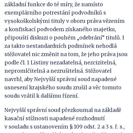
základní funkce do té míry, že namísto
exemplárního potrestání podvodníků s
vysokoškolskými tituly v oboru práva vězením
a konfiskací podvodem získaného majetku,
připouští diskuzi o pouhém „odebrání” titulů. I
za takto nestandardních podmínek nehodlá
stěžovatel nic změnit na tom, že jeho práva jsou
podle čl. 1 Listiny nezadatelná, nezcizitelná,
nepromlčitelná a nezrušitelná. Stěžovatel
navrhl, aby Nejvyšší správní soud napadené
usnesení krajského soudu zrušil a věc tomuto
soudu vrátil k dalšímu řízení.
Nejvyšší správní soud přezkoumal na základě
kasační stížnosti napadené rozhodnutí
v souladu s ustanovením § 109 odst. 2 a 3 s. ř. s.,