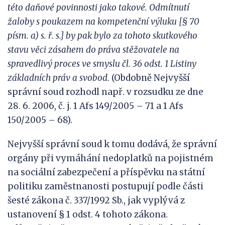
této daňové povinnosti jako takové. Odmítn
utí
žaloby s poukazem na
kompetenční výluku [§ 70
písm. a) s. ř. s.] by pak bylo za tohoto skutkového
stavu věci zásahem do práva stěžovatele na
spravedlivý proces ve smyslu čl. 36 odst. 1 Listiny
základních práv a svobod.
(Obdobně Nejvyšší
správní soud rozhodl např. v rozsudku ze dne
28. 6. 2006, č. j. 1 Afs 149/2005 – 71 a 1 Afs
150/2005 – 68).
Nejvyšší správní soud k tomu dodává, že správní
orgány při vymáhání nedoplatků na pojistném
na sociální zabezpečení a příspěvku na státní
politiku zaměstnanosti postupují podle části
šesté zákona č. 337/1992 Sb., jak vyplývá z
ustanovení § 1 odst. 4 tohoto zákona.