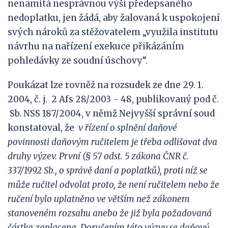
nenamítá nesprávnou výši předepsaného
nedoplatku, jen žádá, aby žalovaná k uspokojení
svých nároků za stěžovatelem „využila institutu
návrhu na nařízení exekuce přikázáním
pohledávky ze soudní úschovy“.
Poukázat lze rovněž na rozsudek ze dne 29. 1.
2004, č. j. 2 Afs 28/2003 - 48, publikovaný pod č.
Sb. NSS 187/2004, v němž Nejvyšší správní soud
konstatoval, že
v
řízení o
splnění daňové
povinnosti daňovým ručitelem je třeba odlišovat dva
druhy vý
zev. První (§ 57 odst. 5 zákona
ČNR č.
337/1992 Sb., o správě daní a poplatků), proti níž se
může
ručitel odvolat proto, že
není
ručitelem nebo že
ručení bylo uplatněno ve větším než zákonem
stano
veném rozsahu anebo
že
již
byla
požadovaná
částka zaplacena. Doručením této výzvy se daňový