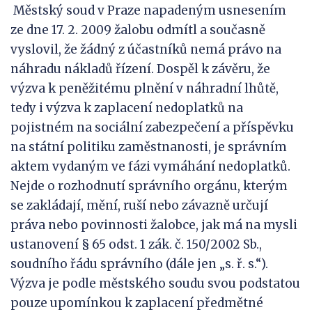
Městský soud v Praze napadeným usnesením
ze dne 17. 2. 2009 žalobu odmítl a současně
vyslovil, že žádný z účastníků nemá právo na
náhradu nákladů řízení. Dospěl k závěru, že
výzva k peněžitému plnění v náhradní lhůtě,
tedy i výzva k zaplacení nedoplatků na
pojistném na sociální zabezpečení a příspěvku
na státní politiku zaměstnanosti, je správním
aktem vydaným ve fázi vymáhání nedoplatků.
Nejde o rozhodnutí správního orgánu, kterým
se zakládají, mění, ruší nebo závazně určují
práva nebo povinnosti žalobce, jak má na mysli
ustanovení § 65 odst. 1 zák. č. 150/2002 Sb.,
soudního řádu správního (dále jen „s. ř. s.“).
Výzva je podle městského soudu svou podstatou
pouze upomínkou k zaplacení předmětné