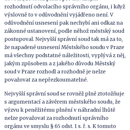
rozhodnutí odvolacího správního orgánu, i když
výslovně to v odůvodnění vyjádřeno není. V
odůvodnění usnesení pak nechybí ani odkaz na
zákonné ustanovení, podle něhož městský soud
postupoval. Nejvyšší správní soud tak má za to,
že napadené usnesení Městského soudu v Praze
má všechny podstatné náležitosti, vyplývá z něj,
jakým způsobem a z jakého důvodu Městský
soud v Praze rozhodl a rozhodně je nelze
považovat za nepřezkoumatelné.
Nejvyšší správní soud se rovněž plně ztotožňuje
s argumentací a závěrem městského soudu, že
výzvu k peněžitému plnění v náhradní lhůtě
nelze považovat za rozhodnutí správního
orgánu ve smyslu § 65 odst. 1 s. ř. s. K tomuto