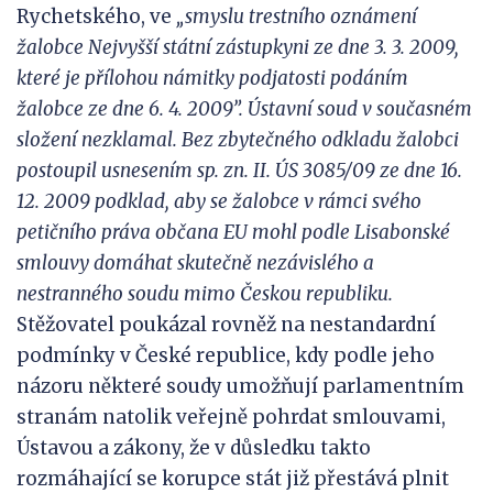
Rychetského, ve
„smyslu trestního
oznámení
žalobce Nejvyšší státní zástupkyni ze dne 3. 3. 2009,
které je přílohou námitk
y podjatosti podáním
žalobce ze
dne 6. 4.
2009
”
.
Ústavní soud v současném
složení nezklamal. Bez zbytečného odkladu žalobci
pos
toupil usnesením sp.
zn.
II.
ÚS
3085/09 ze dne 16.
12. 2009 podklad, aby se žalobce v rámci svého
petičního práva občana EU mohl podle Lisabonské
smlouvy domáhat skutečně nezávislého a
nestranného soudu mimo Českou republiku.
Stěžovatel poukázal rovněž na nestandardní
podmínky v České republice, kdy podle jeho
názoru některé soudy umožňují parlamentním
stranám natolik veřejně pohrdat smlouvami,
Ústavou a zákony, že v důsledku takto
rozmáhající se korupce stát již přestává plnit