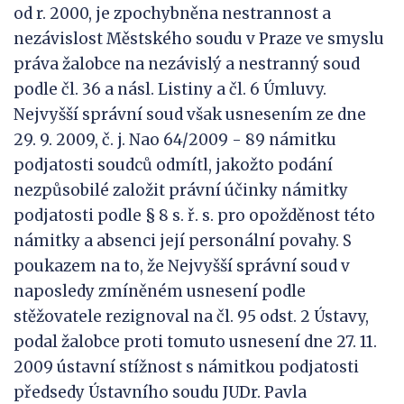
od r. 2000, je zpochybněna nestrannost a
nezávislost Městského soudu v Praze ve smyslu
práva žalobce na nezávislý a nestranný soud
podle čl. 36 a násl. Listiny a čl. 6 Úmluvy.
Nejvyšší správní soud však usnesením ze dne
29. 9. 2009, č. j. Nao 64/2009 - 89 námitku
podjatosti soudců odmítl, jakožto podání
nezpůsobilé založit právní účinky námitky
podjatosti podle § 8 s. ř. s. pro opožděnost této
námitky a absenci její personální povahy. S
poukazem na to, že Nejvyšší správní soud v
naposledy zmíněném usnesení podle
stěžovatele rezignoval na čl. 95 odst. 2 Ústavy,
podal žalobce proti tomuto usnesení dne 27. 11.
2009 ústavní stížnost s námitkou podjatosti
předsedy Ústavního soudu JUDr. Pavla