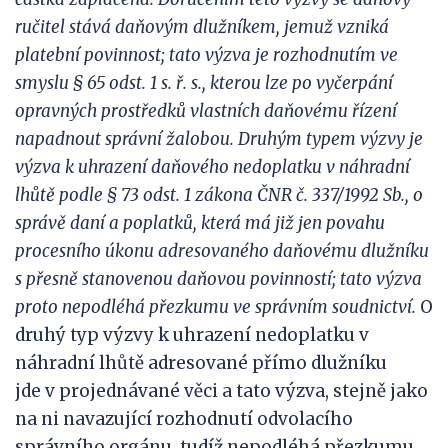
ručitel stává daňovým dlužníkem, jemuž vzniká
platební povinnost; tato výzva je rozhodnutím ve
smyslu §
65 odst. 1 s. ř. s., kterou
lze
po vyčerpání
opravných prostředků vlastních daňovému řízení
napadnout správní žalobou. Druhým typem výzvy je
výzva k uhrazení daňového nedoplatku v náhradní
lhůtě p
odle § 73 odst. 1 zákona ČNR č.
337/1992 Sb., o
správě daní a poplatků, která má již jen povahu
procesního úkonu adresovaného daňovému dlužníku
s přesně stanovenou daňovou povinností; tato výzva
proto nepodléhá přezkumu ve správním soudnictví.
O
druhý typ výzvy k uhrazení nedoplatku v
náhradní lhůtě adresované přímo dlužníku
jde v projednávané věci a tato výzva, stejně jako
na ni navazující rozhodnutí odvolacího
správního orgánu, tudíž nepodléhá přezkumu