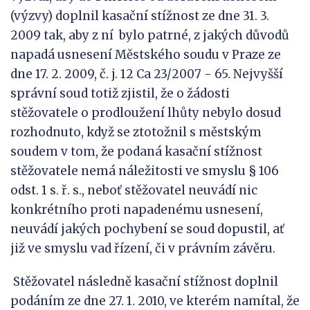
(výzvy) doplnil kasační stížnost ze dne 31. 3.
2009 tak, aby z ní bylo patrné, z jakých důvodů
napadá usnesení Městského soudu v Praze ze
dne 17. 2. 2009, č. j. 12 Ca 23/2007 - 65. Nejvyšší
správní soud totiž zjistil, že o žádosti
stěžovatele o prodloužení lhůty nebylo dosud
rozhodnuto, když se ztotožnil s městským
soudem v tom, že podaná kasační stížnost
stěžovatele nemá náležitosti ve smyslu § 106
odst. 1 s. ř. s., neboť stěžovatel neuvádí nic
konkrétního proti napadenému usnesení,
neuvádí jakých pochybení se soud dopustil, ať
již ve smyslu vad řízení, či v právním závěru.
Stěžovatel následně kasační stížnost doplnil
podáním ze dne 27. 1. 2010, ve kterém namítal, že