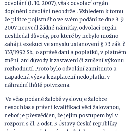
odvolání (1. 10. 2007), však odvolací orgán
doplnění odvolání neobdržel. Vzhledem k tomu,
že plátce pojistného ve svém podání ze dne 3. 9.
2007 neuvedl žádné námitky, odvolací orgán
neshledal důvody, pro které by nebylo možno
zahájit exekuci ve smyslu ustanovení § 73 zák. č.
337/1992 Sb., o správě daní a poplatků, v platném
znění, ani důvody k zastavení či zrušení výkonu
rozhodnutí. Proto bylo odvolání zamítnuto a
napadená výzva k zaplacení nedoplatku v
náhradní lhůtě potvrzena.
Ve včas podané žalobě vyslovuje žalobce
nesouhlas s právní kvalifikací věci žalovanou,
neboť je přesvědčen, že jejím postupem byl v
rozporu s čl. 2 odst. 3 Ústavy České republiky