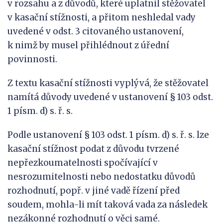
v rozsahu a z důvodů, které uplatnil stěžovatel
v kasační stížnosti, a přitom neshledal vady
uvedené v odst. 3 citovaného ustanovení,
k nimž by musel přihlédnout z úřední
povinnosti.
Z textu kasační stížnosti vyplývá, že stěžovatel
namítá důvody uvedené v ustanovení § 103 odst.
1 písm. d) s. ř. s.
Podle ustanovení § 103 odst. 1 písm. d) s. ř. s. lze
kasační stížnost podat z důvodu tvrzené
nepřezkoumatelnosti spočívající v
nesrozumitelnosti nebo nedostatku důvodů
rozhodnutí, popř. v jiné vadě řízení před
soudem, mohla-li mít taková vada za následek
nezákonné rozhodnutí o věci samé.