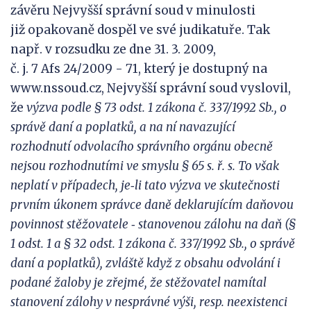
závěru Nejvyšší správní soud v minulosti
již opakovaně dospěl ve své judikatuře. Tak
např. v rozsudku ze dne 31. 3. 2009,
č. j. 7 Afs 24/2009 - 71, který je dostupný na
www.nssoud.cz, Nejvyšší správní soud vyslovil,
že
výzva
podle § 73 odst. 1 zákona č. 337/1992 Sb., o
správě daní a poplatků, a na ní
n
avazující
rozhodnutí
odvolacího správního orgánu obecně
nejsou rozhodnutími ve smyslu § 65 s. ř. s. To
však
neplatí v
případech,
je
‑
li
tato výzva ve skutečnosti
prvním úkonem správce daně deklarujícím
daňovou
povinnost stěžovatele
‑
stanovenou zálohu na daň (§
1 odst.
1 a
§ 32 odst. 1 zákona č
. 337/1992 Sb., o správě
daní a
poplatků), zvláště když z obsahu odvolání i
podané žaloby je zřejmé, že stěžov
atel namítal
stanovení zálohy v
nesprávné výši, resp. neexistenci