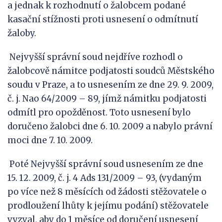
a jednak k rozhodnutí o žalobcem podané
kasační stížnosti proti usnesení o odmítnutí
žaloby.
Nejvyšší správní soud nejdříve rozhodl o
žalobcově námitce podjatosti soudců Městského
soudu v Praze, a to usnesením ze dne 29. 9. 2009,
č. j. Nao 64/2009 – 89, jímž námitku podjatosti
odmítl pro opožděnost. Toto usnesení bylo
doručeno žalobci dne 6. 10. 2009 a nabylo právní
moci dne 7. 10. 2009.
Poté Nejvyšší správní soud usnesením ze dne
15. 12. 2009, č. j. 4 Ads 131/2009 – 93, (vydaným
po více než 8 měsících od žádosti stěžovatele o
prodloužení lhůty k jejímu podání) stěžovatele
vyzval, aby do 1 měsíce od doručení usnesení