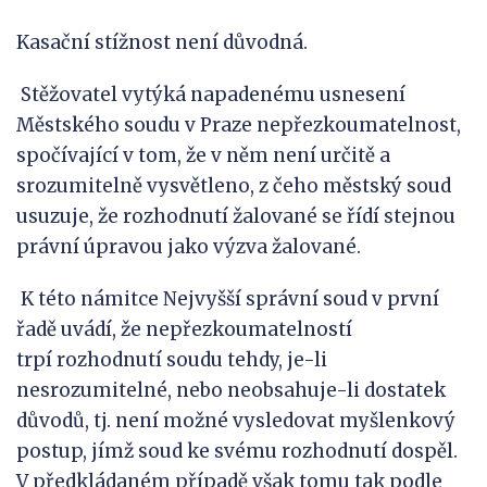
Kasační stížnost není důvodná.
Stěžovatel vytýká napadenému usnesení
Městského soudu v Praze nepřezkoumatelnost,
spočívající v tom, že v něm není určitě a
srozumitelně vysvětleno, z čeho městský soud
usuzuje, že rozhodnutí žalované se řídí stejnou
právní úpravou jako výzva žalované.
K této námitce Nejvyšší správní soud v první
řadě uvádí, že nepřezkoumatelností
trpí rozhodnutí soudu tehdy, je-li
nesrozumitelné, nebo neobsahuje-li dostatek
důvodů, tj. není možné vysledovat myšlenkový
postup, jímž soud ke svému rozhodnutí dospěl.
V předkládaném případě však tomu tak podle