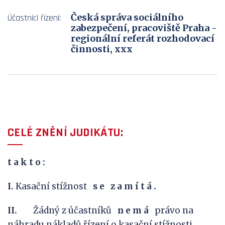
Česká správa sociálního
Účastníci řízení:
zabezpečení, pracoviště Praha -
regionální referát rozhodovací
činnosti, xxx
CELÉ ZNĚNÍ JUDIKÁTU:
t
a
k
t
o
:
I.
Kasační stížnost
s
e
z
a
m
í
t
á
.
II.
Žádný z účastníků
n e m á
právo na
náhradu nákladů řízení o kasační stížnosti.