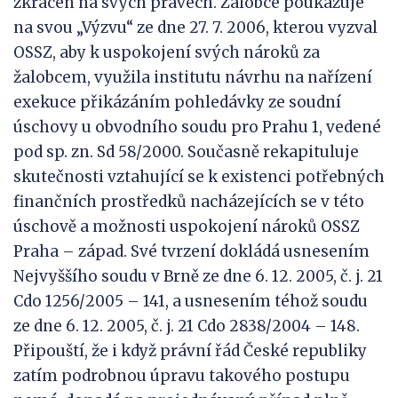
zkrácen na svých právech. Žalobce poukazuje
na svou „Výzvu“ ze dne 27. 7. 2006, kterou vyzval
OSSZ, aby k uspokojení svých nároků za
žalobcem, využila institutu návrhu na nařízení
exekuce přikázáním pohledávky ze soudní
úschovy u obvodního soudu pro Prahu 1, vedené
pod sp. zn. Sd 58/2000. Současně rekapituluje
skutečnosti vztahující se k existenci potřebných
finančních prostředků nacházejících se v této
úschově a možnosti uspokojení nároků OSSZ
Praha – západ. Své tvrzení dokládá usnesením
Nejvyššího soudu v Brně ze dne 6. 12. 2005, č. j. 21
Cdo 1256/2005 – 141, a usnesením téhož soudu
ze dne 6. 12. 2005, č. j. 21 Cdo 2838/2004 – 148.
Připouští, že i když právní řád České republiky
zatím podrobnou úpravu takového postupu