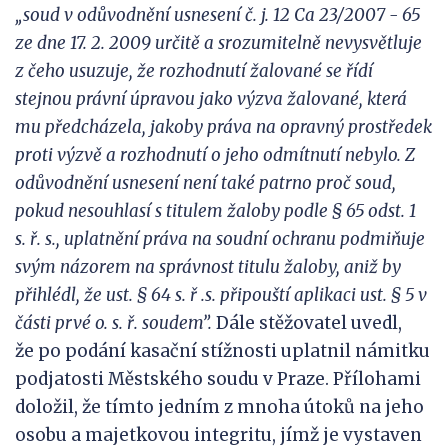
„
soud v odůvodnění usnesení č. j. 12 Ca 23/2007 -
65
ze dne 17. 2. 2009 určitě a
srozumitelně nevysvětluje
z čeho usuzuje, že rozhodnutí žalované se řídí
stejnou právní úpravou jako výzva žalované, která
mu předcházela
, jakoby práva na opravný prostředek
proti výzvě a rozhodnutí o jeho odmítnutí nebylo. Z
odůvodnění usnesení není také patrno proč soud,
pokud nesouhlasí s titul
em žaloby podle § 65 odst. 1
s.
ř. s., uplatnění práva na soudní ochranu podmiňuje
svým názorem na správnost titulu žaloby, aniž by
přihlédl, že ust. § 64 s. ř
.s. připouští aplikaci ust. § 5 v
části prvé o. s. ř. soudem”.
Dále stěžovatel uvedl,
že po podání kasační stížnosti uplatnil námitku
podjatosti Městského soudu v Praze. Přílohami
doložil, že tímto jedním z mnoha útoků na jeho
osobu a majetkovou integritu, jímž je vystaven