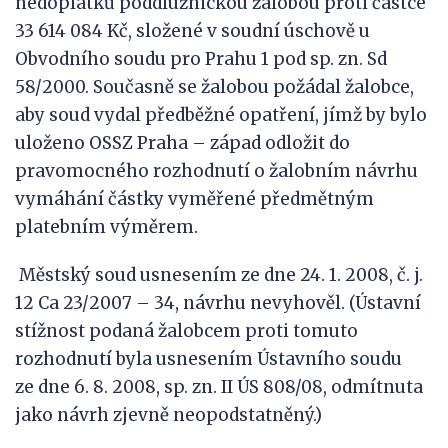
nedoplatků poddlužnickou žalobou proti částce
33 614 084 Kč, složené v soudní úschově u
Obvodního soudu pro Prahu 1 pod sp. zn. Sd
58/2000. Současně se žalobou požádal žalobce,
aby soud vydal předběžné opatření, jímž by bylo
uloženo OSSZ Praha – západ odložit do
pravomocného rozhodnutí o žalobním návrhu
vymáhání částky vyměřené předmětným
platebním výměrem.
Městský soud usnesením ze dne 24. 1. 2008, č. j.
12 Ca 23/2007 – 34, návrhu nevyhověl. (Ústavní
stížnost podaná žalobcem proti tomuto
rozhodnutí byla usnesením Ústavního soudu
ze dne 6. 8. 2008, sp. zn. II ÚS 808/08, odmítnuta
jako návrh zjevně neopodstatněný.)