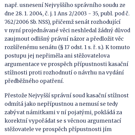
např. usnesení Nejvyššího správního soudu ze
dne 28. 1. 2004, č. j. 1 Ans 2/2003 - 35, publ. pod č.
762/2006 Sb. NSS), přičemž senát rozhodující
v nyní projednávané věci neshledal žádný důvod
zaujmout odlišný právní názor a předložit věc
rozšířenému senátu (§ 17 odst. 1 s. ř. s.). K tomuto
postupu jej nepřiměla ani stěžovatelova
argumentace ve prospěch přípustnosti kasační
stížnosti proti rozhodnutí o návrhu na vydání
předběžného opatření.
Přestože Nejvyšší správní soud kasační stížnost
odmítá jako nepřípustnou a nemusí se tedy
zabývat námitkami v ní pojatými, pokládá za
korektní vypořádat se s věcnou argumentací
stěžovatele ve prospěch přípustnosti jím