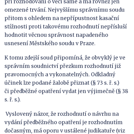
při rozhodování o věci samé a má rovněž jen
omezené trvání. Nejvyššímu správnímu soudu
přitom s ohledem na nepřípustnost kasační
stížnosti proti takovému rozhodnutí nepřísluší
hodnotit věcnou správnost napadeného
usnesení Městského soudu v Praze.
K tomu zdejší soud připomíná, že obvyklý je ve
správním soudnictví přezkum rozhodnutí již
pravomocných a vykonatelných. Odkladný
účinek lze podané žalobě přiznat (§ 73 s. ř. s.)
či předběžné opatření vydat jen výjimečně (§ 38
s. ř. s.).
Vyslovený názor, že rozhodnutí o návrhu na
vydání předběžného opatření je rozhodnutím
dočasným, má oporu v ustálené judikatuře (viz