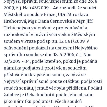
Nejvyšší správní soud usnesením ze dne 26. 8.
2009, č. j. Nao 43/2009 - 46 rozhodl, že soudci
Městského soudu v Praze JUDr. Miroslava
Hrehorová, Mgr. Dana Černovská a Mgr. Jiří
Tichý nejsou vyloučeni z projednávání a
rozhodování v právní věci vedené Městským
soudem v Praze pod sp. zn. 12 Ca 1/2009. V
odůvodnění poukázal na usnesení Nejvyššího
správního soudu ze dne 18. 5. 2006, č. j. Nao
32/2005 - 34, podle kterého, pokud je podána
námitka podjatosti proti všem soudcům
příslušného krajského soudu, zabývá se
Nejvyšší správní soud pouze otázkou podjatosti
soudců senátu, jemuž věc byla přidělena. Podání
žalobce je třeba hodnotit podle jeho obsahu
jako námitku podjatosti všech soudců