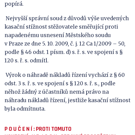
popírá.
Nejvyšší správní soud z důvodů výše uvedených
kasační stížnost stěžovatele směřující proti
napadenému usnesení Městského soudu
v Praze ze dne 5. 10. 2009, č. j. 12 Ca 1/2009 – 50,
podle § 46 odst. 1 písm. d) s. ř. s. ve spojení s §
120 s. ř. s. odmítl.
Výrok o náhradě nákladů řízení vychází z § 60
odst. 3 s. ř. s. ve spojení s § 120 s. ř. s., podle
něhož žádný z účastníků nemá právo na
náhradu nákladů řízení, jestliže kasační stížnost
byla odmítnuta.
P O U Č E N Í
: PROTI TOMUTO