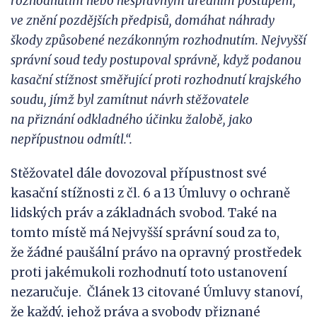
rozhodnutím nebo
nesprávným úředním postupem,
ve
znění pozdějších předpisů, domáhat náhrady
škody způsobené nezákonným rozhodnutím. Nejvyšší
správní soud tedy postupoval správně, když podanou
kasační stížnost směřující
proti rozhodnutí krajského
soudu,
jímž
byl
zamítnut návrh stěžovatele
na
přiznání odkladného účinku žalobě, jako
nepřípustnou odmítl.“.
Stěžovatel dále dovozoval přípustnost své
kasační stížnosti z čl. 6 a 13 Úmluvy o ochraně
lidských práv a základnách svobod. Také na
tomto místě má Nejvyšší správní soud za to,
že žádné paušální právo na opravný prostředek
proti jakémukoli rozhodnutí toto ustanovení
nezaručuje. Článek 13 citované Úmluvy stanoví,
že každý, jehož práva a svobody přiznané