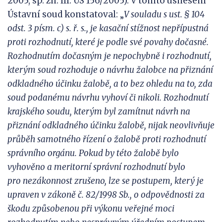
2005, sp. zn. III. ÚS 156/2005). V tomto usnesení
Ústavní soud konstatoval: „
V
souladu s
ust.
§ 104
odst.
3 písm. c) s. ř. s.,
je kasační stížnost nepřípustná
proti rozhodnutí, které
je podle své povahy dočasné.
Rozhodnutím dočasným je nepochybně i
rozhodnutí,
kterým soud rozhoduje o návrhu žalobce
na přiznání
odkladného účinku žalobě, a to bez ohledu na to, zda
soud podanému návrhu vyhoví či nikoli. Rozhodnutí
krajského soudu, kterým byl zamítnut návrh na
přiznání odkladného účinku
žalobě, nijak neovlivňuje
průběh samotného řízení o žalobě proti rozhodnutí
správního orgánu. Pokud by této žalobě bylo
vyhověno a meritorní správní rozhodnutí bylo
pro
nezákonnost zrušeno, lze se postupem, který je
upraven v
zákoně č. 82/1998 Sb., o
odpovědnosti za
škodu způsobenou při výkonu veřejné moci