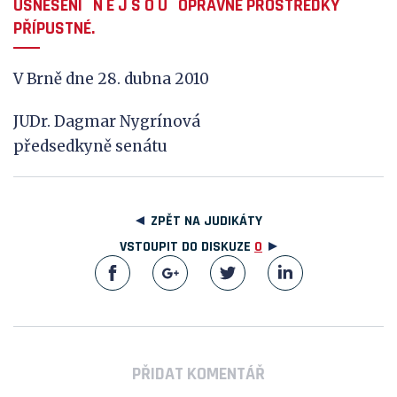
USNESENÍ
N
E
J
S
O
U
OPRAVNÉ PROSTŘEDKY
PŘÍPUSTNÉ.
V Brně dne 28. dubna 2010
JUDr. Dagmar Nygrínová
předsedkyně senátu
ZPĚT NA JUDIKÁTY
VSTOUPIT DO DISKUZE
0
PŘIDAT KOMENTÁŘ