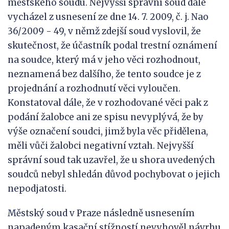
městského soudu. Nejvyšší správní soud dále
vycházel z usnesení ze dne 14. 7. 2009, č. j. Nao
36/2009 - 49, v němž zdejší soud vyslovil, že
skutečnost, že účastník podal trestní oznámení
na soudce, který má v jeho věci rozhodnout,
neznamená bez dalšího, že tento soudce je z
projednání a rozhodnutí věci vyloučen.
Konstatoval dále, že v rozhodované věci pak z
podání žalobce ani ze spisu nevyplývá, že by
výše označení soudci, jimž byla věc přidělena,
měli vůči žalobci negativní vztah. Nejvyšší
správní soud tak uzavřel, že u shora uvedených
soudců nebyl shledán důvod pochybovat o jejich
nepodjatosti.
Městský soud v Praze následně usnesením
napadeným kasační stížností nevyhověl návrhu