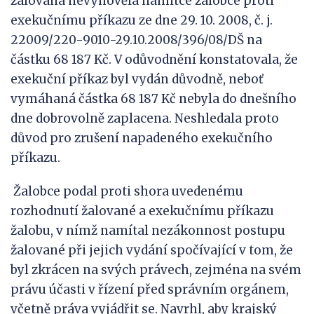
žalovaná nevyhověla námitce žalobce proti
exekučnímu příkazu ze dne 29. 10. 2008, č. j.
22009/220-9010-29.10.2008/396/08/DŠ na
částku 68 187 Kč. V odůvodnění konstatovala, že
exekuční příkaz byl vydán důvodně, neboť
vymáhaná částka 68 187 Kč nebyla do dnešního
dne dobrovolně zaplacena. Neshledala proto
důvod pro zrušení napadeného exekučního
příkazu.
Žalobce podal proti shora uvedenému
rozhodnutí žalované a exekučnímu příkazu
žalobu, v nímž namítal nezákonnost postupu
žalované při jejich vydání spočívající v tom, že
byl zkrácen na svých právech, zejména na svém
právu účasti v řízení před správním orgánem,
včetně práva vyjádřit se. Navrhl, aby krajský