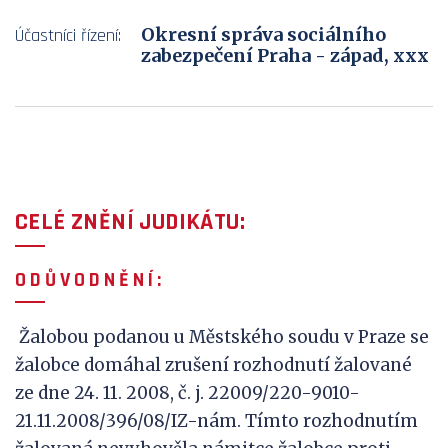
Okresní správa sociálního
Účastníci řízení:
zabezpečení Praha - západ, xxx
CELÉ ZNĚNÍ JUDIKÁTU:
O D Ů V
O D N Ě N Í :
Žalobou podanou u Městského soudu v Praze se
žalobce domáhal zrušení rozhodnutí žalované
ze dne 24. 11. 2008, č. j. 22009/220-9010-
21.11.2008/396/08/IZ-nám. Tímto rozhodnutím