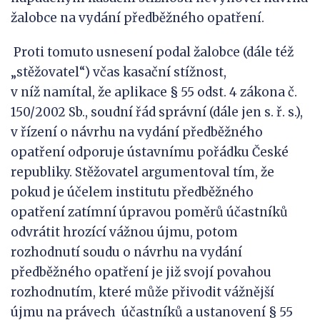
žalobce na vydání předběžného opatření.
Proti tomuto usnesení podal žalobce (dále též
„stěžovatel“) včas kasační stížnost,
v níž namítal, že aplikace § 55 odst. 4 zákona č.
150/2002 Sb., soudní řád správní (dále jen s. ř. s.),
v řízení o návrhu na vydání předběžného
opatření odporuje ústavnímu pořádku České
republiky. Stěžovatel argumentoval tím, že
pokud je účelem institutu předběžného
opatření zatímní úpravou poměrů účastníků
odvrátit hrozící vážnou újmu, potom
rozhodnutí soudu o návrhu na vydání
předběžného opatření je již svojí povahou
rozhodnutím, které může přivodit vážnější
újmu na právech účastníků a ustanovení § 55