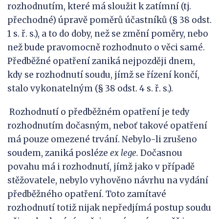
rozhodnutím, které má sloužit k zatímní (tj.
přechodné) úpravě poměrů účastníků (§ 38 odst.
1 s. ř. s.), a to do doby, než se změní poměry, nebo
než bude pravomocně rozhodnuto o věci samé.
Předběžné opatření zaniká nejpozději dnem,
kdy se rozhodnutí soudu, jímž se řízení končí,
stalo vykonatelným (§ 38 odst. 4 s. ř. s.).
Rozhodnutí o předběžném opatření je tedy
rozhodnutím dočasným, neboť takové opatření
má pouze omezené trvání. Nebylo-li zrušeno
soudem, zaniká posléze
ex
lege
.
Dočasnou
povahu má i rozhodnutí, jímž jako v případě
stěžovatele, nebylo vyhověno návrhu na vydání
předběžného opatření. Toto zamítavé
rozhodnutí totiž nijak nepředjímá postup soudu