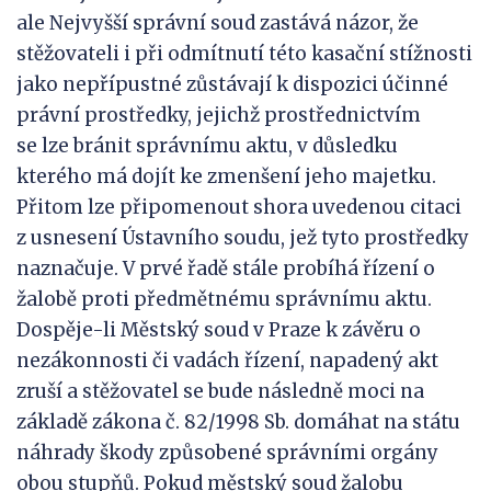
ale Nejvyšší správní soud zastává názor, že
stěžovateli i při odmítnutí této kasační stížnosti
jako nepřípustné zůstávají k dispozici účinné
právní prostředky, jejichž prostřednictvím
se lze bránit správnímu aktu, v důsledku
kterého má dojít ke zmenšení jeho majetku.
Přitom lze připomenout shora uvedenou citaci
z usnesení Ústavního soudu, jež tyto prostředky
naznačuje. V prvé řadě stále probíhá řízení o
žalobě proti předmětnému správnímu aktu.
Dospěje-li Městský soud v Praze k závěru o
nezákonnosti či vadách řízení, napadený akt
zruší a stěžovatel se bude následně moci na
základě zákona č. 82/1998 Sb. domáhat na státu
náhrady škody způsobené správními orgány
obou stupňů. Pokud městský soud žalobu