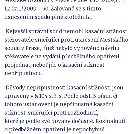
Městského soudu v Praze ze dne 5. 10. 2009, č. j.
12 Ca 1/2009 - 50. Žalovaná se s tímto
usnesením soudu plně ztotožnila.
Nejvyšší správní soud nemohl kasační stížnost
stěžovatele směřující proti usnesení Městského
soudu v Praze, jímž nebylo vyhověno návrhu
stěžovatele na vydání předběžného opatření,
projednat, neboť jde o kasační stížnost
nepřípustnou.
Důvody nepřípustnosti kasační stížnosti jsou
upraveny v § 104 s. ř. s. Podle odst. 3 písm. c)
tohoto ustanovení je nepřípustná kasační
stížnost, směřující proti rozhodnutí,
které je podle své povahy dočasné. Rozhodnutí
o předběžném opatření je nepochybně