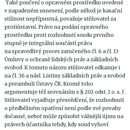
Také poučení o opravném prostředku uvedené
v napadeném usnesení, podle něhož je kasační
stížnost nepřípustná, považuje stěžovatel za
protiústavní. Právo na podání opravného
prostředku proti rozhodnutí soudu prvního
stupně je integrální součástí práva
na spravedlivý proces zaručeného čl. 6 a čl. 13
Úmluvy o ochraně lidských práv a základních
svobod. K tomuto názoru stěžovatel odkazuje i
na čl. 36 a násl. Listiny základních práv a svobod
a preambuli Ústavy ČR. Kromě toho
argumentuje též srovnáním s § 202 odst. 1 o. s. ř.
Stěžovatel vyjadřuje přesvědčení, že rozhodnutí
o předběžném opatření není podle své povahy
dočasné, neboť může způsobit vážnější újmu na
právech účastníka tehdy, kdy soud vyhoví