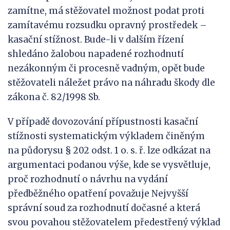
zamítne, má stěžovatel možnost podat proti
zamítavému rozsudku opravný prostředek –
kasační stížnost. Bude-li v dalším řízení
shledáno žalobou napadené rozhodnutí
nezákonným či procesně vadným, opět bude
stěžovateli náležet právo na náhradu škody dle
zákona č. 82/1998 Sb.
V případě dovozování přípustnosti kasační
stížnosti systematickým výkladem činěným
na půdorysu § 202 odst. 1 o. s. ř. lze odkázat na
argumentaci podanou výše, kde se vysvětluje,
proč rozhodnutí o návrhu na vydání
předběžného opatření považuje Nejvyšší
správní soud za rozhodnutí dočasné a která
svou povahou stěžovatelem předestřený výklad