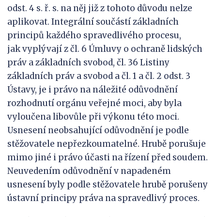
odst. 4 s. ř. s. na něj již z tohoto důvodu nelze
aplikovat. Integrální součástí základních
principů každého spravedlivého procesu,
jak vyplývají z čl. 6 Úmluvy o ochraně lidských
práv a základních svobod, čl. 36 Listiny
základních práv a svobod a čl. 1 a čl. 2 odst. 3
Ústavy, je i právo na náležité odůvodnění
rozhodnutí orgánu veřejné moci, aby byla
vyloučena libovůle při výkonu této moci.
Usnesení neobsahující odůvodnění je podle
stěžovatele nepřezkoumatelné. Hrubě porušuje
mimo jiné i právo účasti na řízení před soudem.
Neuvedením odůvodnění v napadeném
usnesení byly podle stěžovatele hrubě porušeny
ústavní principy práva na spravedlivý proces.