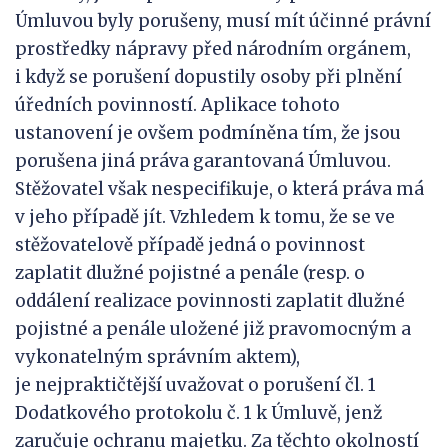
Úmluvou byly porušeny, musí mít účinné právní
prostředky nápravy před národním orgánem,
i když se porušení dopustily osoby při plnění
úředních povinností. Aplikace tohoto
ustanovení je ovšem podmíněna tím, že jsou
porušena jiná práva garantovaná Úmluvou.
Stěžovatel však nespecifikuje, o která práva má
v jeho případě jít. Vzhledem k tomu, že se ve
stěžovatelově případě jedná o povinnost
zaplatit dlužné pojistné a penále (resp. o
oddálení realizace povinnosti zaplatit dlužné
pojistné a penále uložené již pravomocným a
vykonatelným správním aktem),
je nejpraktičtější uvažovat o porušení čl. 1
Dodatkového protokolu č. 1 k Úmluvě, jenž
zaručuje ochranu majetku. Za těchto okolností