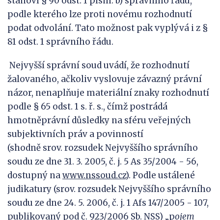
stanoví § 90 odst. 1 písm. b) správního řádu,
podle kterého lze proti novému rozhodnutí
podat odvolání. Tato možnost pak vyplývá i z §
81 odst. 1 správního řádu.
Nejvyšší správní soud uvádí, že rozhodnutí
žalovaného, ačkoliv vyslovuje závazný právní
názor, nenaplňuje materiální znaky rozhodnutí
podle § 65 odst. 1 s. ř. s., čímž postrádá
hmotněprávní důsledky na sféru veřejných
subjektivních práv a povinností
(shodně srov. rozsudek Nejvyššího správního
soudu ze dne 31. 3. 2005, č. j. 5 As 35/2004 - 56,
dostupný na
www.nssoud.cz
). Podle ustálené
judikatury (srov. rozsudek Nejvyššího správního
soudu ze dne 24. 5. 2006, č. j. 1 Afs 147/2005 - 107,
publikovaný pod č. 923/2006 Sb. NSS) „p
ojem