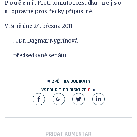
P o u č e n í :
Proti tomuto rozsudku
n e j s o
u
opravné prostředky přípustné.
V Brně dne 24. března 2011
JUDr. Dagmar Nygrínová
předsedkyně senátu
ZPĚT NA JUDIKÁTY
VSTOUPIT DO DISKUZE
0
PŘIDAT KOMENTÁŘ