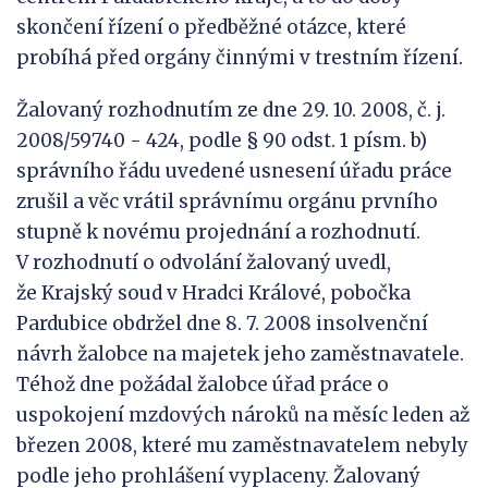
skončení řízení o předběžné otázce, které
probíhá před orgány činnými v trestním řízení.
Žalovaný rozhodnutím ze dne 29. 10. 2008, č. j.
2008/59740 - 424, podle § 90 odst. 1 písm. b)
správního řádu uvedené usnesení úřadu práce
zrušil a věc vrátil správnímu orgánu prvního
stupně k novému projednání a rozhodnutí.
V rozhodnutí o odvolání žalovaný uvedl,
že Krajský soud v Hradci Králové, pobočka
Pardubice obdržel dne 8. 7. 2008 insolvenční
návrh žalobce na majetek jeho zaměstnavatele.
Téhož dne požádal žalobce úřad práce o
uspokojení mzdových nároků na měsíc leden až
březen 2008, které mu zaměstnavatelem nebyly
podle jeho prohlášení vyplaceny. Žalovaný