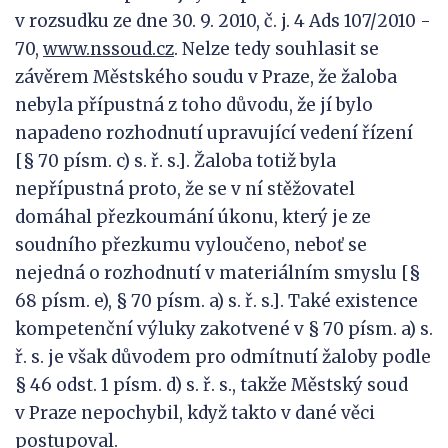
v rozsudku ze dne 30. 9. 2010, č. j. 4 Ads 107/2010 -
70,
www.nssoud.cz
. Nelze tedy souhlasit se
závěrem Městského soudu v Praze, že žaloba
nebyla přípustná z toho důvodu, že jí bylo
napadeno rozhodnutí upravující vedení řízení
[§ 70 písm. c) s. ř. s.]. Žaloba totiž byla
nepřípustná proto, že se v ní stěžovatel
domáhal přezkoumání úkonu, který je ze
soudního přezkumu vyloučeno, neboť se
nejedná o rozhodnutí v materiálním smyslu [§
68 písm. e), § 70 písm. a) s. ř. s.]. Také existence
kompetenční výluky zakotvené v § 70 písm. a) s.
ř. s. je však důvodem pro odmítnutí žaloby podle
§ 46 odst. 1 písm. d) s. ř. s., takže Městský soud
v Praze nepochybil, když takto v dané věci
postupoval.