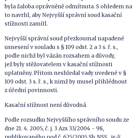
byla žaloba oprávněně odmítnuta. S ohledem na
to navrhl, aby Nejvyšší správní soud kasační
stížnosti zamítl.
Nejvyšší správní soud přezkoumal napadené
usnesení v souladu s § 109 odst. 2 a 3 s. ř. s.,
podle nichž byl vázán rozsahem a důvody,
jež byly stěžovatelem v kasační stížnosti
uplatněny. Přitom neshledal vady uvedené v §
109 odst. 3 s. ř. s., k nimž by musel přihlédnout
z úřední povinnosti.
Kasační stížnost není důvodná.
Podle rozsudku Nejvyššího správního soudu ze
dne 21. 4. 2005, č. j. 3 Azs 33/2004 - 98,
publikovaného pod č. 625/2005 Sb. NSS „
je-li