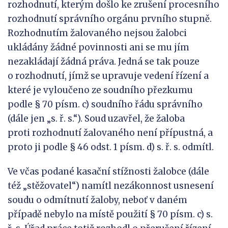
rozhodnutí, kterým došlo ke zrušení procesního
rozhodnutí správního orgánu prvního stupně.
Rozhodnutím žalovaného nejsou žalobci
ukládány žádné povinnosti ani se mu jím
nezakládají žádná práva. Jedná se tak pouze
o rozhodnutí, jímž se upravuje vedení řízení a
které je vyloučeno ze soudního přezkumu
podle § 70 písm. c) soudního řádu správního
(dále jen „s. ř. s.“). Soud uzavřel, že žaloba
proti rozhodnutí žalovaného není přípustná, a
proto ji podle § 46 odst. 1 písm. d) s. ř. s. odmítl.
Ve včas podané kasační stížnosti žalobce (dále
též „stěžovatel“) namítl nezákonnost usnesení
soudu o odmítnutí žaloby, neboť v daném
případě nebylo na místě použití § 70 písm. c) s.