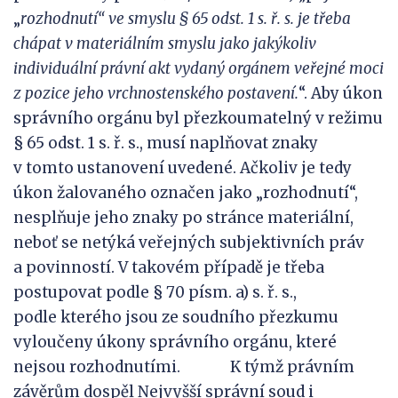
„
rozhodnutí“ ve smyslu §
65 odst. 1 s. ř. s. je třeba
chápat v materiálním smyslu jako jakýkoliv
individuální právní akt vydaný orgánem veřejné moci
z pozice jeho vrchnostenského postavení.
“. Aby úkon
správního orgánu byl přezkoumatelný v režimu
§ 65 odst. 1 s. ř. s., musí naplňovat znaky
v tomto ustanovení uvedené. Ačkoliv je tedy
úkon žalovaného označen jako „rozhodnutí“,
nesplňuje jeho znaky po stránce materiální,
neboť se netýká veřejných subjektivních práv
a povinností. V takovém případě je třeba
postupovat podle § 70 písm. a) s. ř. s.,
podle kterého jsou ze soudního přezkumu
vyloučeny úkony správního orgánu, které
nejsou rozhodnutími. K týmž právním
závěrům dospěl Nejvyšší správní soud i