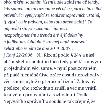
občanském soudním řízení bude založena až tehdy,
kdy správní orgán rozhodne věcně o sporu nebo o
jiné
právní věci vyplývající ze
soukromoprávních vztahů,
tj. zjistí, co je právem, nebo toto právo založí. To
odpovídá smyslu zákonné úpravy a
nezpochybněnému trendu dřívější doktríny
a
judikatury (obdobně srovnej např. usnesení
zvláštního senátu ze dne 20.
9.
2007, č.
j.
Konf
22/2006
-
8).
“.
Řízení podle § 244 a násl.
občanského soudního řádu tedy počítá s novým
projednáním věci samé. V nyní posuzovaném
případě nicméně úřad práce dosud nerozhodl ve
věci samé, nýbrž o přerušení řízení. Žalovaný
posléze jeho rozhodnutí zrušil a věc mu vrátil
k novému projednání a rozhodnutí. Podle
Nejvyššího správního soudu je tak zřejmé, že