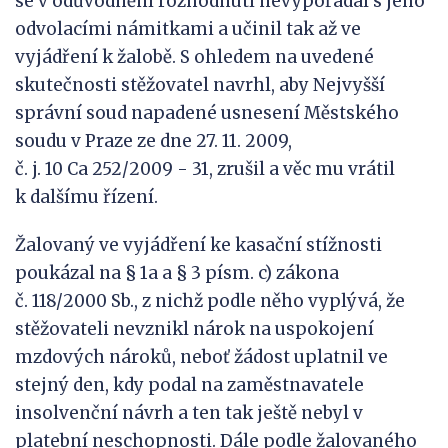
se v odůvodnění rozhodnutí nevypořádal s jeho
odvolacími námitkami a učinil tak až ve
vyjádření k žalobě. S ohledem na uvedené
skutečnosti stěžovatel navrhl, aby Nejvyšší
správní soud napadené usnesení Městského
soudu v Praze ze dne 27. 11. 2009,
č. j. 10 Ca 252/2009 - 31, zrušil a věc mu vrátil
k dalšímu řízení.
Žalovaný ve vyjádření ke kasační stížnosti
poukázal na § 1a a § 3 písm. c) zákona
č. 118/2000 Sb., z nichž podle něho vyplývá, že
stěžovateli nevznikl nárok na uspokojení
mzdových nároků, neboť žádost uplatnil ve
stejný den, kdy podal na zaměstnavatele
insolvenční návrh a ten tak ještě nebyl v
platební neschopnosti. Dále podle žalovaného