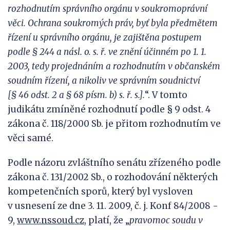
rozhodnutím správního orgánu v soukromoprávní
věci. Oc
hrana soukromých práv, byť
byla
předmětem
řízení u správního orgánu, je zajištěna postupem
podle §
244 a
násl. o. s. ř. ve znění účinném po
1. 1.
2003
, tedy projednáním a
rozhodnutím v občanském
soudním řízení, a ni
koliv ve správním soudnictví
[§
46 odst.
2 a
§ 68 písm. b) s.
ř.
s.].
“. V tomto
judikátu zmíněné rozhodnutí podle § 9 odst. 4
zákona č. 118/2000 Sb. je přitom rozhodnutím ve
věci samé.
Podle názoru zvláštního senátu zřízeného podle
zákona č. 131/2002 Sb., o rozhodování některých
kompetenčních sporů, který byl vysloven
v usnesení ze dne 3. 11. 2009, č. j. Konf 84/2008 -
9,
www.nssoud.cz
, platí, že „
pravomoc soudu v