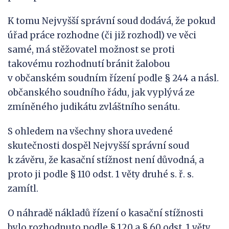
K tomu Nejvyšší správní soud dodává, že pokud
úřad práce rozhodne (či již rozhodl) ve věci
samé, má stěžovatel možnost se proti
takovému rozhodnutí bránit žalobou
v občanském soudním řízení podle § 244 a násl.
občanského soudního řádu, jak vyplývá ze
zmíněného judikátu zvláštního senátu.
S ohledem na všechny shora uvedené
skutečnosti dospěl Nejvyšší správní soud
k závěru, že kasační stížnost není důvodná, a
proto ji podle § 110 odst. 1 věty druhé s. ř. s.
zamítl.
O náhradě nákladů řízení o kasační stížnosti
bylo rozhodnuto podle § 120 a § 60 odst. 1 věty