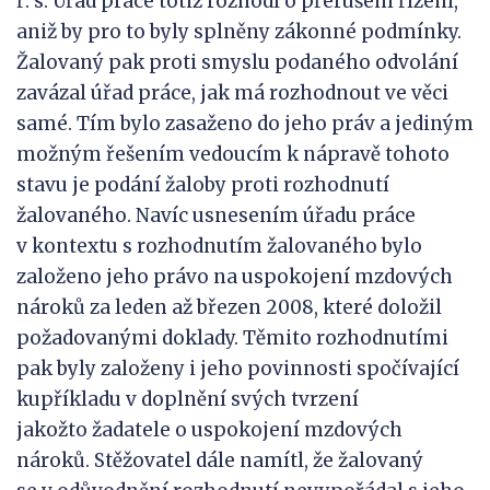
ř. s. Úřad práce totiž rozhodl o přerušení řízení,
aniž by pro to byly splněny zákonné podmínky.
Žalovaný pak proti smyslu podaného odvolání
zavázal úřad práce, jak má rozhodnout ve věci
samé. Tím bylo zasaženo do jeho práv a jediným
možným řešením vedoucím k nápravě tohoto
stavu je podání žaloby proti rozhodnutí
žalovaného. Navíc usnesením úřadu práce
v kontextu s rozhodnutím žalovaného bylo
založeno jeho právo na uspokojení mzdových
nároků za leden až březen 2008, které doložil
požadovanými doklady. Těmito rozhodnutími
pak byly založeny i jeho povinnosti spočívající
kupříkladu v doplnění svých tvrzení
jakožto žadatele o uspokojení mzdových
nároků. Stěžovatel dále namítl, že žalovaný