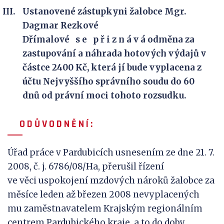
Ustanovené zástupkyni žalobce Mgr.
Dagmar Rezkové
Dřímalové s e p ř i z n á v á odměna za
zastupování a náhrada hotových výdajů v
částce 2400 Kč, která jí bude vyplacena z
účtu Nejvyššího správního soudu do 60
dnů od právní moci tohoto rozsudku.
O D Ů V
O D N Ě N Í :
Úřad práce v Pardubicích usnesením ze dne 21. 7.
2008, č. j. 6786/08/Ha, přerušil řízení
ve věci uspokojení mzdových nároků žalobce za
měsíce leden až březen 2008 nevyplacených
mu zaměstnavatelem Krajským regionálním
centrem Pardubického kraje, a to do doby