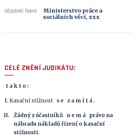
Ministerstvo práce a
Účastníci řízení:
sociálních věcí, xxx
CELÉ ZNĚNÍ JUDIKÁTU:
t a k
t o :
I.
Kasační stížnost
s
e
z
a
m
í
t
á
.
Žádný z účastníků n e m á právo na
náhradu nákladů řízení o kasační
stížnosti.