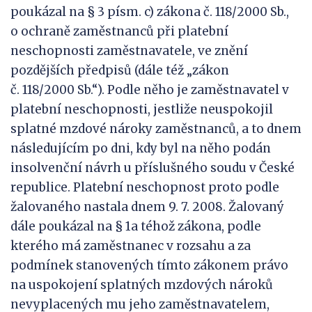
poukázal na § 3 písm. c) zákona č. 118/2000 Sb.,
o ochraně zaměstnanců při platební
neschopnosti zaměstnavatele, ve znění
pozdějších předpisů (dále též „zákon
č. 118/2000 Sb.“). Podle něho je zaměstnavatel v
platební neschopnosti, jestliže neuspokojil
splatné mzdové nároky zaměstnanců, a to dnem
následujícím po dni, kdy byl na něho podán
insolvenční návrh u příslušného soudu v České
republice. Platební neschopnost proto podle
žalovaného nastala dnem 9. 7. 2008. Žalovaný
dále poukázal na § 1a téhož zákona, podle
kterého má zaměstnanec v rozsahu a za
podmínek stanovených tímto zákonem právo
na uspokojení splatných mzdových nároků
nevyplacených mu jeho zaměstnavatelem,