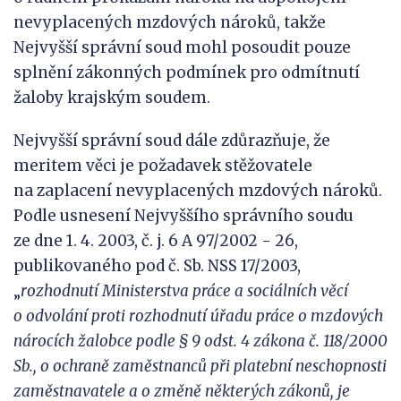
nevyplacených mzdových nároků, takže
Nejvyšší správní soud mohl posoudit pouze
splnění zákonných podmínek pro odmítnutí
žaloby krajským soudem.
Nejvyšší správní soud dále zdůrazňuje, že
meritem věci je požadavek stěžovatele
na zaplacení nevyplacených mzdových nároků.
Podle usnesení Nejvyššího správního soudu
ze dne 1. 4. 2003, č. j. 6 A 97/2002 - 26,
publikovaného pod č. Sb. NSS 17/2003,
„
r
ozhodnutí Ministerstva práce a sociá
lních věcí
o
odvolání proti rozhodnutí úřadu práce o mzdových
nárocích žalobce podle § 9 odst. 4 zákona č. 118/2000
Sb., o ochraně zaměstnanců při platební neschopnosti
zaměstnavatele a o změně některých zákonů, je