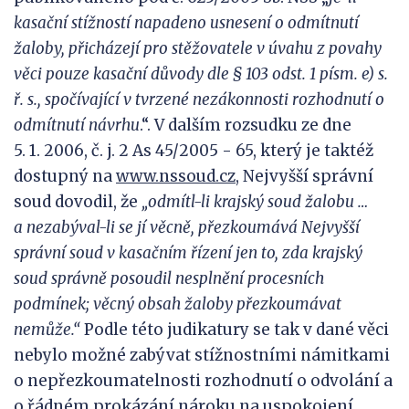
kasační stížností napadeno usnesení o odmítnutí
žaloby, přicházejí pro stěžovatele v úvahu z povahy
věci pouze kasační důvody dle § 103 odst. 1 písm. e) s.
ř. s., spočívající v tvrzené nezákonnosti rozhodnutí o
odmítnutí návrhu
.“. V dalším rozsudku ze dne
5. 1. 2006, č. j. 2 As 45/2005 - 65, který je taktéž
dostupný na
www.nssoud.cz
, Nejvyšší správní
soud dovodil, že
„odmítl-li krajský soud žalobu …
a
nezabýval-li se jí věcně, přezkoumává Nejvyšší
správní s
oud v
kasačním řízení jen to, zda krajský
soud správně posoudil nesplnění procesních
podmínek; věcný obsah žaloby přezkoumávat
nemůže.“
Podle této judikatury se tak v dané věci
nebylo možné zabývat stížnostními námitkami
o nepřezkoumatelnosti rozhodnutí o odvolání a
o řádném prokázání nároku na uspokojení