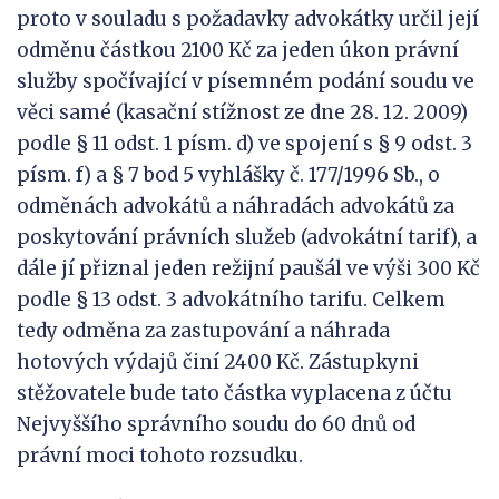
proto v souladu s požadavky advokátky určil její
odměnu částkou 2100 Kč za jeden úkon právní
služby spočívající v písemném podání soudu ve
věci samé (kasační stížnost ze dne 28. 12. 2009)
podle § 11 odst. 1 písm. d) ve spojení s § 9 odst. 3
písm. f) a § 7 bod 5 vyhlášky č. 177/1996 Sb., o
odměnách advokátů a náhradách advokátů za
poskytování právních služeb (advokátní tarif), a
dále jí přiznal jeden režijní paušál ve výši 300 Kč
podle § 13 odst. 3 advokátního tarifu. Celkem
tedy odměna za zastupování a náhrada
hotových výdajů činí 2400 Kč. Zástupkyni
stěžovatele bude tato částka vyplacena z účtu
Nejvyššího správního soudu do 60 dnů od
právní moci tohoto rozsudku.