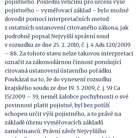
pojistného. Poslední veličinu pro určení výše
pojistného – vyměřovací základ – bylo možné
dovodit pomocí interpretačních metod
z ostatních ustanovení citovaného zákona, jak
podrobně popsal Nejvyšší správní soud
v rozsudku ze dne 25. 2. 2010, č. j. 4 Ads 120/2009
– 88. Za tohoto stavu nelze takovou interpretaci
označit za zákonodárnou činnost porušující
citovaná ustanovení ústavního pořádku.
Poukázal na to, že do vynesení rozsudku
krajského soudu ze dne 19. 3. 2009, č. j. 59 Ca
15/2009 – 39, neměl žalobce pochybnosti o své
povinnost platit pojistné, byl bez potíží
schopen určit výši pojistného, a to právě na
základě úhrnu vyměřovacích základů
zaměstnanců. Právní závěr Nejvyššího