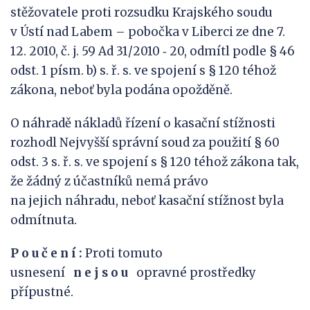
stěžovatele proti rozsudku Krajského soudu
v Ústí nad Labem – pobočka v Liberci ze dne 7.
12. 2010, č. j. 59 Ad 31/2010 ‑ 20, odmítl podle § 46
odst. 1 písm. b) s. ř. s. ve spojení s § 120 téhož
zákona, neboť byla podána opožděně.
O náhradě nákladů řízení o kasační stížnosti
rozhodl Nejvyšší správní soud za použití § 60
odst. 3 s. ř. s. ve spojení s § 120 téhož zákona tak,
že žádný z účastníků nemá právo
na jejich náhradu, neboť kasační stížnost byla
odmítnuta.
P o u č e n í :
Proti tomuto
usnesení
n
e
j
s
o
u
opravné prostředky
přípustné.