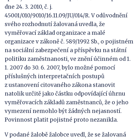
dne 24. 3. 2010, č. j.
45001/010/9010/16.11.09/JU/014/R. V odůvodnění
svého rozhodnutí žalovaná uvedla, že
vyměřovací základ organizace a malé
organizace v zákoně č. 589/1992 Sb., o pojistném
na sociální zabezpečení a příspěvku na státní
politiku zaměstnanosti, ve znění účinném od 1.
1. 2007 do 30. 6. 2007, bylo možné pomocí
příslušných interpretačních postupů
z ustanovení citovaného zákona stanovit
natolik určitě jako částku odpovídající úhrnu
vyměřovacích základů zaměstnanců, že o jeho
vymezení nemohlo být žádných nejasností.
Povinnost platit pojistné proto nezanikla.
V podané žalobě žalobce uvedl, že se žalovaná