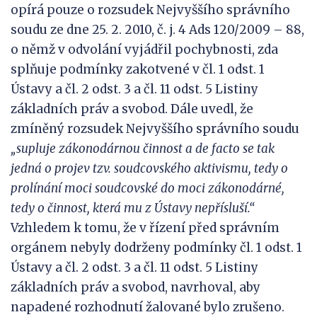
opírá pouze o rozsudek Nejvyššího správního
soudu ze dne 25. 2. 2010, č. j. 4 Ads 120/2009 – 88,
o němž v odvolání vyjádřil pochybnosti, zda
splňuje podmínky zakotvené v čl. 1 odst. 1
Ústavy a čl. 2 odst. 3 a čl. 11 odst. 5 Listiny
základních práv a svobod. Dále uvedl, že
zmíněný rozsudek Nejvyššího správního soudu
„supluje zákonodárnou činnost a de facto se tak
jedná o projev tzv. soudcovského aktivismu, tedy o
prolínání moci soudcovské do moci zákonodárné,
tedy o činnost, která mu z
Ústavy nepřísluší.“
Vzhledem k tomu, že v řízení před správním
orgánem nebyly dodrženy podmínky čl. 1 odst. 1
Ústavy a čl. 2 odst. 3 a čl. 11 odst. 5 Listiny
základních práv a svobod, navrhoval, aby
napadené rozhodnutí žalované bylo zrušeno.