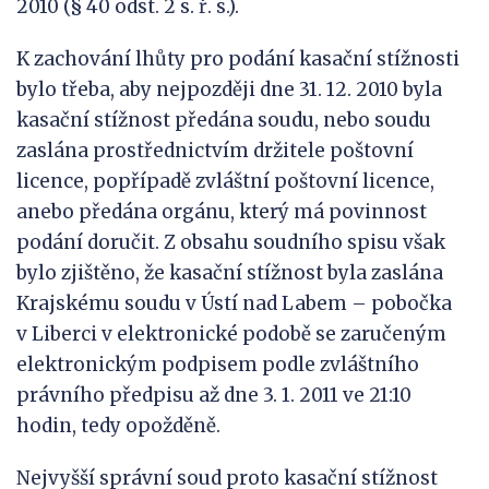
2010 (§ 40 odst. 2 s. ř. s.).
K zachování lhůty pro podání kasační stížnosti
bylo třeba, aby nejpozději dne 31. 12. 2010 byla
kasační stížnost předána soudu, nebo soudu
zaslána prostřednictvím držitele poštovní
licence, popřípadě zvláštní poštovní licence,
anebo předána orgánu, který má povinnost
podání doručit. Z obsahu soudního spisu však
bylo zjištěno, že kasační stížnost byla zaslána
Krajskému soudu v Ústí nad Labem – pobočka
v Liberci v elektronické podobě se zaručeným
elektronickým podpisem podle zvláštního
právního předpisu až dne 3. 1. 2011 ve 21:10
hodin, tedy opožděně.
Nejvyšší správní soud proto kasační stížnost