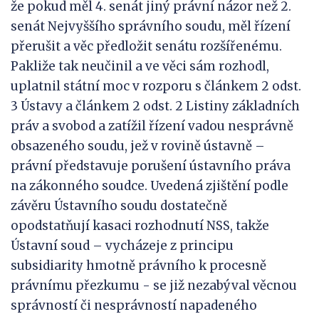
že pokud měl 4. senát jiný právní názor než 2.
senát Nejvyššího správního soudu, měl řízení
přerušit a věc předložit senátu rozšířenému.
Pakliže tak neučinil a ve věci sám rozhodl,
uplatnil státní moc v rozporu s článkem 2 odst.
3 Ústavy a článkem 2 odst. 2 Listiny základních
práv a svobod a zatížil řízení vadou nesprávně
obsazeného soudu, jež v rovině ústavně –
právní představuje porušení ústavního práva
na zákonného soudce. Uvedená zjištění podle
závěru Ústavního soudu dostatečně
opodstatňují kasaci rozhodnutí NSS, takže
Ústavní soud – vycházeje z principu
subsidiarity hmotně právního k procesně
právnímu přezkumu - se již nezabýval věcnou
správností či nesprávností napadeného