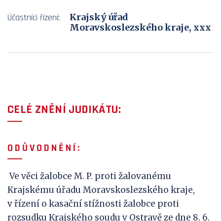
Krajský úřad
Účastníci řízení:
Moravskoslezského kraje, xxx
CELÉ ZNĚNÍ JUDIKÁTU:
O D Ů V
O D N Ě N Í :
Ve věci žalobce M. P. proti žalovanému
Krajskému úřadu Moravskoslezského kraje,
v řízení o kasační stížnosti žalobce proti
rozsudku Krajského soudu v Ostravě ze dne 8. 6.