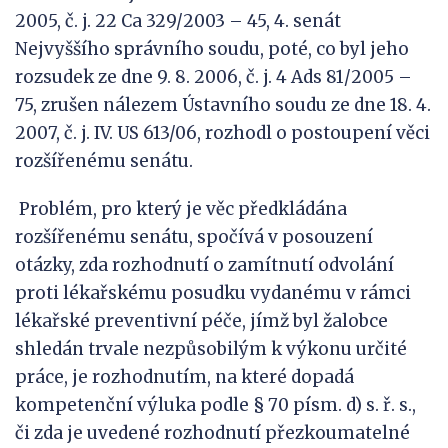
2005, č. j. 22 Ca 329/2003 – 45, 4. senát
Nejvyššího správního soudu, poté, co byl jeho
rozsudek ze dne 9. 8. 2006, č. j. 4 Ads 81/2005 –
75, zrušen nálezem Ústavního soudu ze dne 18. 4.
2007, č. j. IV. US 613/06, rozhodl o postoupení věci
rozšířenému senátu.
Problém, pro který je věc předkládána
rozšířenému senátu, spočívá v posouzení
otázky, zda rozhodnutí o zamítnutí odvolání
proti lékařskému posudku vydanému v rámci
lékařské preventivní péče, jímž byl žalobce
shledán trvale nezpůsobilým k výkonu určité
práce, je rozhodnutím, na které dopadá
kompetenční výluka podle § 70 písm. d) s. ř. s.,
či zda je uvedené rozhodnutí přezkoumatelné