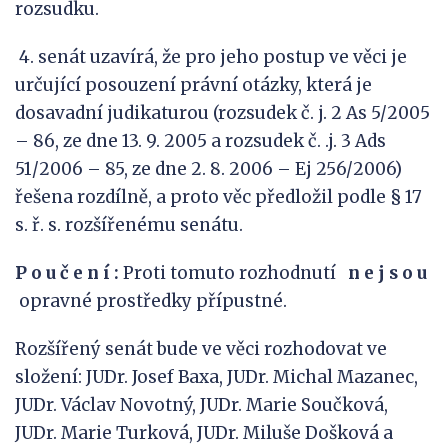
rozsudku.
4. senát uzavírá, že pro jeho postup ve věci je
určující posouzení právní otázky, která je
dosavadní judikaturou (rozsudek č. j. 2 As 5/2005
– 86, ze dne 13. 9. 2005 a rozsudek č. .j. 3 Ads
51/2006 – 85, ze dne 2. 8. 2006 – Ej 256/2006)
řešena rozdílně, a proto věc předložil podle § 17
s. ř. s. rozšířenému senátu.
P o u č e n í :
Proti tomuto rozhodnutí
n
e
j
s
o
u
opravné prostředky přípustné.
Rozšířený senát bude ve věci rozhodovat ve
složení: JUDr. Josef Baxa, JUDr. Michal Mazanec,
JUDr. Václav Novotný, JUDr. Marie Součková,
JUDr. Marie Turková, JUDr. Miluše Došková a