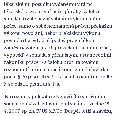
lékařskému posudku vydanému v rámci
lékařské preventivní péče, jímž byl žalobce
shledán trvale nezpůsobilým výkonu určité
práce, samo o sobě neznamená právní překážku
výkonu povolání, neboť překážkou výkonu
povolání by byl až případný právní úkon
zaměstnavatele (např. převedení na jinou práci,
výpověď) v souladu s příslušnými ustanoveními
zákoníku práce. Na žalobu proti takovému
rozhodnutí proto dopadá kompetenční výluka
podle § 70 písm. d) s. ř. s. a soud ji odmítne podle
§ 46 odst. 1 písm. d) s. ř. s.
Na rozpor v judikatuře Nejvyššího správního
soudu poukázal Ústavní soud v nálezu ze dne 18.
4. 2007, sp. zn. IV US 613/06. Dospěl totiž k závěru,