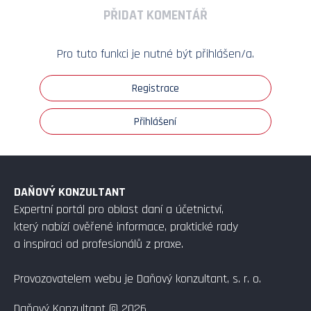
PŘIDAT KOMENTÁŘ
Pro tuto funkci je nutné být přihlášen/a.
Registrace
Přihlášení
DAŇOVÝ KONZULTANT
Expertní portál pro oblast daní a účetnictví,
který nabízí ověřené informace, praktické rady
a inspiraci od profesionálů z praxe.
Provozovatelem webu je Daňový konzultant, s. r. o.
Daňový Konzultant © 2026