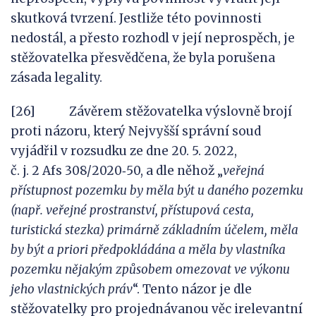
skutková tvrzení. Jestliže této povinnosti
nedostál, a přesto rozhodl v její neprospěch, je
stěžovatelka přesvědčena, že byla porušena
zásada legality.
[26] Závěrem stěžovatelka výslovně brojí
proti názoru, který Nejvyšší správní soud
vyjádřil v rozsudku ze dne 20. 5. 2022,
č. j. 2 Afs 308/2020‑50, a dle něhož „
veřejná
přístupnost pozemku by
měla být u
daného pozemku
(např. veřejné prostranství, přístupová cesta,
turistická stezka) primárně základním účelem, měla
by být
a
priori
předpokládána a
měla by vlastníka
pozemku nějakým způsobem omezovat ve výkonu
jeho vlastnických práv
“. Tento názor je dle
stěžovatelky pro projednávanou věc irelevantní