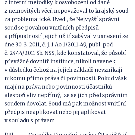
z interní metodiky k osvobození od daně
z nemovitých věcí, nepovažoval to krajský soud
za problematické. Uvedl, že Nejvyšší správní
soud se povahou vnitřních předpisů
a přípustností jejich užití zabýval v usnesení ze
dne 30. 3. 2011, č. j. 1 Ao 1/2011‑49, publ. pod
č. 2444/2011 Sb. NSS, kde konstatoval, že působí
převážně dovnitř instituce, nikoli navenek,
v důsledku čehož na jejich základě nevznikají
nikomu přímo práva či povinnosti. Pokud však
mají na práva nebo povinnosti účastníků
alespoň vliv nepřímý, lze se jich před správním
soudem dovolat. Soud má pak možnost vnitřní
předpis neaplikovat nebo jej aplikovat
v souladu s právem.