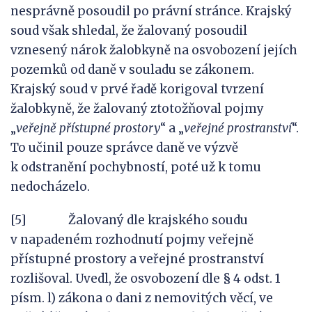
nesprávně posoudil po právní stránce. Krajský
soud však shledal, že žalovaný posoudil
vznesený nárok žalobkyně na osvobození jejích
pozemků od daně v souladu se zákonem.
Krajský soud v prvé řadě korigoval tvrzení
žalobkyně, že žalovaný ztotožňoval pojmy
„
veřejně přístupn
é
prostor
y
“ a „
veřejné prostranství
“.
To učinil pouze správce daně ve výzvě
k odstranění pochybností, poté už k tomu
nedocházelo.
[5] Žalovaný dle krajského soudu
v napadeném rozhodnutí pojmy veřejně
přístupné prostory a veřejné prostranství
rozlišoval. Uvedl, že osvobození dle § 4 odst. 1
písm. l) zákona o dani z nemovitých věcí, ve