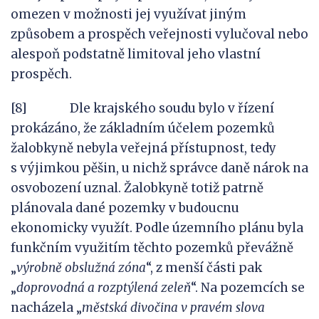
omezen v možnosti jej využívat jiným
způsobem a prospěch veřejnosti vylučoval nebo
alespoň podstatně limitoval jeho vlastní
prospěch.
[8] Dle krajského soudu bylo v řízení
prokázáno, že základním účelem pozemků
žalobkyně nebyla veřejná přístupnost, tedy
s výjimkou pěšin, u nichž správce daně nárok na
osvobození uznal. Žalobkyně totiž patrně
plánovala dané pozemky v budoucnu
ekonomicky využít. Podle územního plánu byla
funkčním využitím těchto pozemků převážně
„
výrobně obslužná zóna
“, z menší části pak
„
doprovodná
a
rozptýlená zeleň
“. Na pozemcích se
nacházela „
městská divočina v
pravém slova