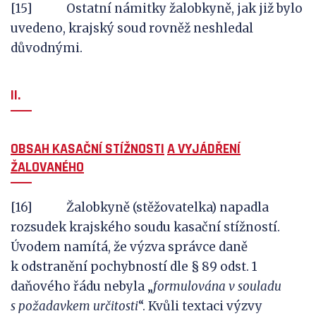
[15] Ostatní námitky žalobkyně, jak již bylo
uvedeno, krajský soud rovněž neshledal
důvodnými.
II.
OBSAH KASAČNÍ STÍŽNOSTI
A
VYJÁDŘENÍ
ŽALOVANÉHO
[16] Žalobkyně (stěžovatelka) napadla
rozsudek krajského soudu kasační stížností.
Úvodem namítá, že výzva správce daně
k odstranění pochybností dle § 89 odst. 1
daňového řádu nebyla „
formulována v
souladu
s
požadavkem určitosti
“. Kvůli textaci výzvy