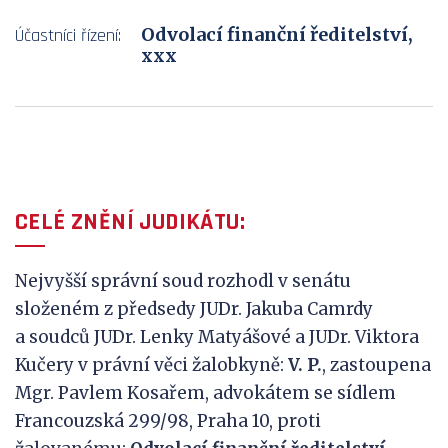
Odvolací finanční ředitelství,
Účastníci řízení:
xxx
CELÉ ZNĚNÍ JUDIKÁTU:
Nejvyšší správní soud rozhodl v senátu
složeném z předsedy JUDr. Jakuba Camrdy
a soudců JUDr. Lenky Matyášové a JUDr. Viktora
Kučery v právní věci žalobkyně:
V
.
P
.
, zastoupena
Mgr. Pavlem Kosařem, advokátem se sídlem
Francouzská 299/98, Praha 10, proti