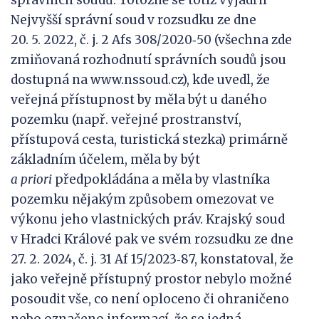
správních soudů. Totožně se totiž vyjádřil
Nejvyšší správní soud v rozsudku ze dne
20. 5. 2022, č. j. 2 Afs 308/2020‑50 (všechna zde
zmiňovaná rozhodnutí správních soudů jsou
dostupná na www.nssoud.cz), kde uvedl, že
veřejná přístupnost by měla být u daného
pozemku (např. veřejné prostranství,
přístupová cesta, turistická stezka) primárně
základním účelem, měla by být
a
priori
předpokládána a měla by vlastníka
pozemku nějakým způsobem omezovat ve
výkonu jeho vlastnických práv. Krajský soud
v Hradci Králové pak ve svém rozsudku ze dne
27. 2. 2024, č. j. 31 Af 15/2023‑87, konstatoval, že
jako veřejně přístupný prostor nebylo možné
posoudit vše, co není oploceno či ohraničeno