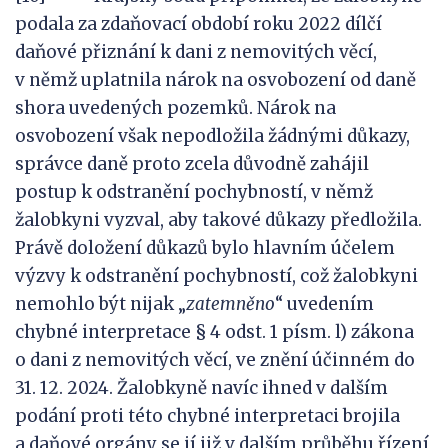
podala za zdaňovací období roku 2022 dílčí
daňové přiznání k dani z nemovitých věcí,
v němž uplatnila nárok na osvobození od daně
shora uvedených pozemků. Nárok na
osvobození však nepodložila žádnými důkazy,
správce daně proto zcela důvodně zahájil
postup k odstranění pochybností, v němž
žalobkyni vyzval, aby takové důkazy předložila.
Právě doložení důkazů bylo hlavním účelem
výzvy k odstranění pochybností, což žalobkyni
nemohlo být nijak „
zatemněno
“ uvedením
chybné interpretace § 4 odst. 1 písm. l) zákona
o dani z nemovitých věcí, ve znění účinném do
31. 12. 2024. Žalobkyně navíc ihned v dalším
podání proti této chybné interpretaci brojila
a daňové orgány se jí již v dalším průběhu řízení