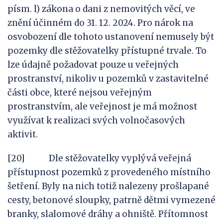
písm. l) zákona o dani z nemovitých věcí, ve
znění účinném do 31. 12. 2024. Pro nárok na
osvobození dle tohoto ustanovení nemusely být
pozemky dle stěžovatelky přístupné trvale. To
lze údajně požadovat pouze u veřejných
prostranství, nikoliv u pozemků v zastavitelné
části obce, které nejsou veřejným
prostranstvím, ale veřejnost je má možnost
využívat k realizaci svých volnočasových
aktivit.
[20] Dle stěžovatelky vyplývá veřejná
přístupnost pozemků z provedeného místního
šetření. Byly na nich totiž nalezeny prošlapané
cesty, betonové sloupky, patrně dětmi vymezené
branky, slalomové dráhy a ohniště. Přítomnost