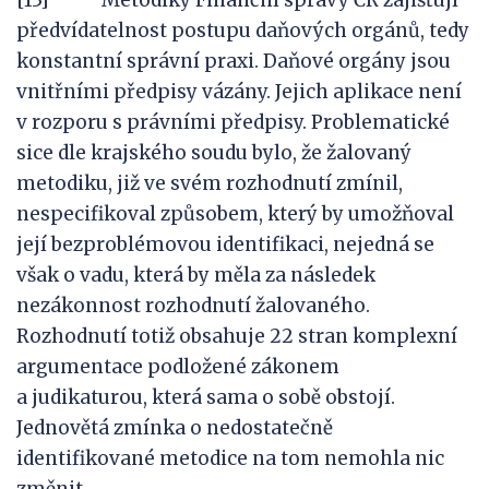
[13] Metodiky Finanční správy ČR zajišťují
předvídatelnost postupu daňových orgánů, tedy
konstantní správní praxi. Daňové orgány jsou
vnitřními předpisy vázány. Jejich aplikace není
v rozporu s právními předpisy. Problematické
sice dle krajského soudu bylo, že žalovaný
metodiku, již ve svém rozhodnutí zmínil,
nespecifikoval způsobem, který by umožňoval
její bezproblémovou identifikaci, nejedná se
však o vadu, která by měla za následek
nezákonnost rozhodnutí žalovaného.
Rozhodnutí totiž obsahuje 22 stran komplexní
argumentace podložené zákonem
a judikaturou, která sama o sobě obstojí.
Jednovětá zmínka o nedostatečně
identifikované metodice na tom nemohla nic