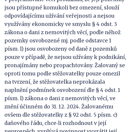
jsou přístupné komukoli bez omezení, slouží
odpovídajícímu užívání veřejnosti a nejsou
využívány ekonomicky ve smyslu § 4 odst. 3
zákona o dani z nemovitých věcí, podle něhož
pozemky osvobozené mj. podle odstavce 1
písm. l) jsou osvobozeny od daně z pozemků
pouze v případě, že nejsou užívány k podnikání,
pronajímány nebo propachtovány. Žalovaný se
oproti tomu podle stěžovatelky pouze omezil
na tvrzení, že stěžovatelka neprokázala
naplnění podmínek osvobození dle § 4 odst. 1
písm. l) zákona o dani z nemovitých věcí, ve
znění účinném do 31. 12. 2024. Žalovanému
ovšem dle stěžovatelky z § 92 odst. 5 písm. c)
daňového řádu, chce‑li rozhodnout v její
neprospěch, vyplývá povinnost vyvrátit její