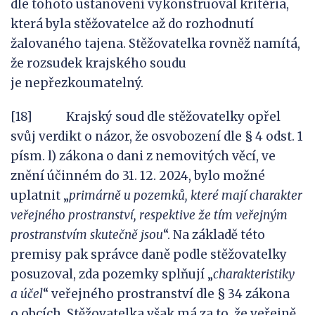
dle tohoto ustanovení vykonstruoval kritéria,
která byla stěžovatelce až do rozhodnutí
žalovaného tajena. Stěžovatelka rovněž namítá,
že rozsudek krajského soudu
je nepřezkoumatelný.
[18] Krajský soud dle stěžovatelky opřel
svůj verdikt o názor, že osvobození dle § 4 odst. 1
písm. l) zákona o dani z nemovitých věcí, ve
znění účinném do 31. 12. 2024, bylo možné
uplatnit „
primárně
u
pozemků, které mají charakter
veřejného prostranství, respektive že tím veřejným
prostranstvím skutečně jsou
“. Na základě této
premisy pak správce daně podle stěžovatelky
posuzoval, zda pozemky splňují „
charakteristiky
a
účel
“ veřejného prostranství dle § 34 zákona
o obcích. Stěžovatelka však má za to, že veřejně