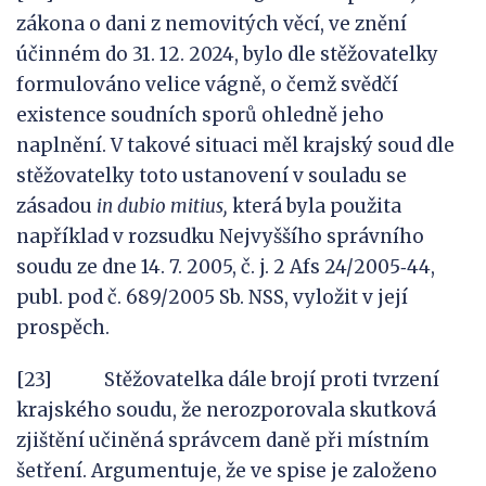
zákona o dani z nemovitých věcí, ve znění
účinném do 31. 12. 2024, bylo dle stěžovatelky
formulováno velice vágně, o čemž svědčí
existence soudních sporů ohledně jeho
naplnění. V takové situaci měl krajský soud dle
stěžovatelky toto ustanovení v souladu se
zásadou
in
dubio
mitius
,
která byla použita
například v rozsudku Nejvyššího správního
soudu ze dne 14. 7. 2005, č. j. 2 Afs 24/2005‑44,
publ. pod č. 689/2005 Sb. NSS, vyložit v její
prospěch.
[23] Stěžovatelka dále brojí proti tvrzení
krajského soudu, že nerozporovala skutková
zjištění učiněná správcem daně při místním
šetření. Argumentuje, že ve spise je založeno