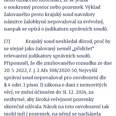
nebo označeno informací, že se jedná
o soukromý prostor nebo pozemek. Výklad
žalovaného proto krajský soud navzdory
námitce žalobkyně nepovažoval za svévolný,
naopak se opírá o judikaturu správních soudů.
[7] Krajský soud neshledal důvod, proč by
se stejně jako žalovaný neměl „přidržet“
relevantní judikatury správních soudů.
Připomněl, že dle zmiňovaného rozsudku ze dne
20. 5. 2022, č. j. 2 Afs 308/2020‑50, Nejvyšší
správní soud nepovažoval pro osvobození dle
§ 4 odst. 1 písm. l) zákona o dani z nemovitých
věcí, ve znění účinném do 31. 12. 2024, za
nezbytné, aby široká veřejnost pozemky
skutečně užívala. Nárok na toto osvobození tak
mohl mít i pozemek, na němž se nacházela