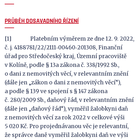
PRŮBĚH DOSAVADNÍHO ŘÍZENÍ
[1] Platebním výměrem ze dne 12. 9. 2022,
č. j. 4188781/22/2111‑00460‑201308, Finanční
úřad pro Středočeský kraj, Územní pracoviště
v Kolíně, podle § 13a zákona č. 338/1992 Sb.,
o dani z nemovitých věcí, v relevantním znění
(dále jen „zákon o dani z nemovitých věcí“),
a podle § 139 ve spojení s § 147 zákona
č. 280/2009 Sb., daňový řád, v relevantním znění
(dále jen „daňový řád“), vyměřil žalobkyni daň
z nemovitých věcí za rok 2022 v celkové výši
5 020 Kč. Pro projednávanou věc je relevantní,
že správce daně vyměřil žalobkyni daň ve výši