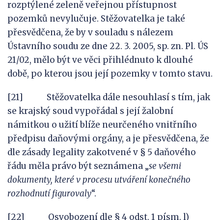
rozptýlené zeleně veřejnou přístupnost
pozemků nevylučuje. Stěžovatelka je také
přesvědčena, že by v souladu s nálezem
Ústavního soudu ze dne 22. 3. 2005, sp. zn. Pl. ÚS
21/02, mělo být ve věci přihlédnuto k dlouhé
době, po kterou jsou její pozemky v tomto stavu.
[21] Stěžovatelka dále nesouhlasí s tím, jak
se krajský soud vypořádal s její žalobní
námitkou o užití blíže neurčeného vnitřního
předpisu daňovými orgány, a je přesvědčena, že
dle zásady legality zakotvené v § 5 daňového
řádu měla právo být seznámena „
se
všemi
dokumenty, které v
procesu utváření konečného
rozhodnutí figurovaly
“.
[22] Osvobození dle § 4 odst. 1 písm. l)