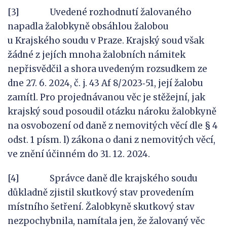
[3] Uvedené rozhodnutí žalovaného
napadla žalobkyně obsáhlou žalobou
u Krajského soudu v Praze. Krajský soud však
žádné z jejích mnoha žalobních námitek
nepřisvědčil a shora uvedeným rozsudkem ze
dne 27. 6. 2024, č. j. 43 Af 8/2023‑51, její žalobu
zamítl. Pro projednávanou věc je stěžejní, jak
krajský soud posoudil otázku nároku žalobkyně
na osvobození od daně z nemovitých věcí dle § 4
odst. 1 písm. l) zákona o dani z nemovitých věcí,
ve znění účinném do 31. 12. 2024.
[4] Správce daně dle krajského soudu
důkladně zjistil skutkový stav provedením
místního šetření. Žalobkyně skutkový stav
nezpochybnila, namítala jen, že žalovaný věc