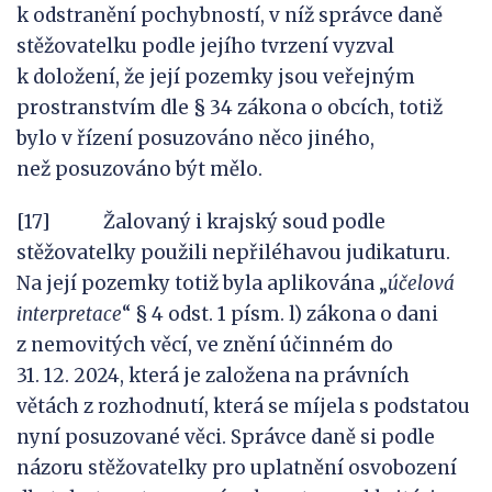
k odstranění pochybností, v níž správce daně
stěžovatelku podle jejího tvrzení vyzval
k doložení, že její pozemky jsou veřejným
prostranstvím dle § 34 zákona o obcích, totiž
bylo v řízení posuzováno něco jiného,
než posuzováno být mělo.
[17] Žalovaný i krajský soud podle
stěžovatelky použili nepřiléhavou judikaturu.
Na její pozemky totiž byla aplikována „
účelová
interpretace
“ § 4 odst. 1 písm. l) zákona o dani
z nemovitých věcí, ve znění účinném do
31. 12. 2024, která je založena na právních
větách z rozhodnutí, která se míjela s podstatou
nyní posuzované věci. Správce daně si podle
názoru stěžovatelky pro uplatnění osvobození