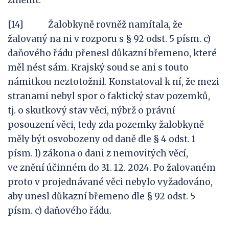
změnit.
[14] Žalobkyně rovněž namítala, že
žalovaný na ni v rozporu s § 92 odst. 5 písm. c)
daňového řádu přenesl důkazní břemeno, které
měl nést sám. Krajský soud se ani s touto
námitkou neztotožnil. Konstatoval k ní, že mezi
stranami nebyl spor o faktický stav pozemků,
tj. o skutkový stav věci, nýbrž o právní
posouzení věci, tedy zda pozemky žalobkyně
měly být osvobozeny od daně dle § 4 odst. 1
písm. l) zákona o dani z nemovitých věcí,
ve znění účinném do 31. 12. 2024. Po žalovaném
proto v projednávané věci nebylo vyžadováno,
aby unesl důkazní břemeno dle § 92 odst. 5
písm. c) daňového řádu.