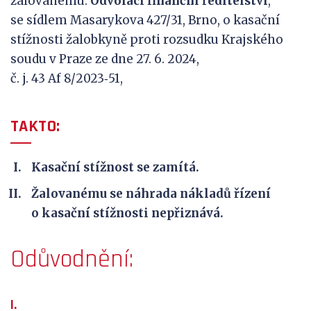
žalovanému:
Odvolací finanční ředitelství
,
se sídlem Masarykova 427/31, Brno, o kasační
stížnosti žalobkyně proti rozsudku Krajského
soudu v Praze ze dne 27. 6. 2024,
č. j. 43 Af 8/2023‑51,
TAKTO:
Kasační stížnost se zamítá.
Žalovanému se náhrada nákladů řízení
o kasační stížnosti nepřiznává.
Odůvodnění:
I.