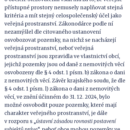
přístupné prostory nemusely naplňovat stejná
kritéria a mít stejný celospolečenský účel jako
veřejná prostranství. Zákonodárce podle ní
nezamýšlel dle citovaného ustanovení
osvobozovat pozemky, na nichž se nacházejí
veřejná prostranství, neboť veřejná
prostranství jsou zpravidla ve vlastnictví obcí,
jejichž pozemky jsou od daně z nemovitých věcí
osvobozeny dle § 4 odst. 1 písm. b) zákona o dani
z nemovitých věcí. Závěr krajského soudu, že dle
§ 4 odst. 1 písm. l) zákona o dani z nemovitých
věcí, ve znění účinném do 31. 12. 2024, bylo
možné osvobodit pouze pozemky, které mají
charakter veřejného prostranství, je dále
v rozporu s „
ústavní zásadou rovnosti postavení
subjektů práva
“, neboť obce mohou pozemky ve