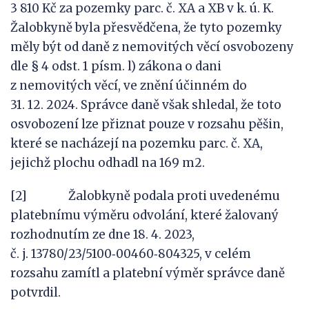
3 810 Kč za pozemky parc. č. XA a XB v k. ú. K.
Žalobkyně byla přesvědčena, že tyto pozemky
měly být od daně z nemovitých věcí osvobozeny
dle § 4 odst. 1 písm. l) zákona o dani
z nemovitých věcí, ve znění účinném do
31. 12. 2024. Správce daně však shledal, že toto
osvobození lze přiznat pouze v rozsahu pěšin,
které se nacházejí na pozemku parc. č. XA,
jejichž plochu odhadl na 169 m2.
[2] Žalobkyně podala proti uvedenému
platebnímu výměru odvolání, které žalovaný
rozhodnutím ze dne 18. 4. 2023,
č. j. 13780/23/5100‑00460‑804325, v celém
rozsahu zamítl a platební výměr správce daně
potvrdil.