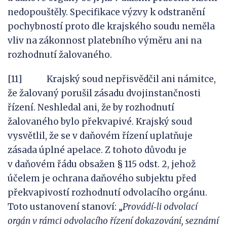
nedopouštěly. Specifikace výzvy k odstranění
pochybností proto dle krajského soudu neměla
vliv na zákonnost platebního výměru ani na
rozhodnutí žalovaného.
[11] Krajský soud nepřisvědčil ani námitce,
že žalovaný porušil zásadu dvojinstančnosti
řízení. Neshledal ani, že by rozhodnutí
žalovaného bylo překvapivé. Krajský soud
vysvětlil, že se v daňovém řízení uplatňuje
zásada úplné apelace. Z tohoto důvodu je
v daňovém řádu obsažen § 115 odst. 2, jehož
účelem je ochrana daňového subjektu před
překvapivostí rozhodnutí odvolacího orgánu.
Toto ustanovení stanoví: „
Provádí
‑
li odvolací
orgán
v
rámci odvolacího řízení dokazování, seznámí