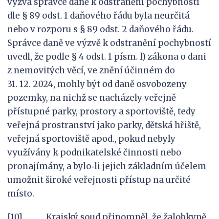
výzva správce daně k odstranění pochybností
dle § 89 odst. 1 daňového řádu byla neurčitá
nebo v rozporu s § 89 odst. 2 daňového řádu.
Správce daně ve výzvě k odstranění pochybností
uvedl, že podle § 4 odst. 1 písm. l) zákona o dani
z nemovitých věcí, ve znění účinném do
31. 12. 2024, mohly být od daně osvobozeny
pozemky, na nichž se nacházely veřejně
přístupné parky, prostory a sportoviště, tedy
veřejná prostranství jako parky, dětská hřiště,
veřejná sportoviště apod., pokud nebyly
využívány k podnikatelské činnosti nebo
pronajímány, a bylo‑li jejich základním účelem
umožnit široké veřejnosti přístup na určité
místo.
[10] Krajský soud připomněl, že žalobkyně