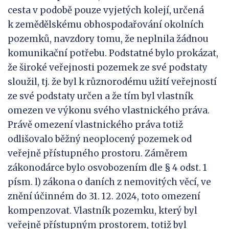
cesta v podobě pouze vyjetých kolejí, určená
k zemědělskému obhospodařování okolních
pozemků, navzdory tomu, že neplnila žádnou
komunikační potřebu. Podstatné bylo prokázat,
že široké veřejnosti pozemek ze své podstaty
sloužil, tj. že byl k různorodému užití veřejností
ze své podstaty určen a že tím byl vlastník
omezen ve výkonu svého vlastnického práva.
Právě omezení vlastnického práva totiž
odlišovalo běžný neoplocený pozemek od
veřejně přístupného prostoru. Záměrem
zákonodárce bylo osvobozením dle § 4 odst. 1
písm. l) zákona o daních z nemovitých věcí, ve
znění účinném do 31. 12. 2024, toto omezení
kompenzovat. Vlastník pozemku, který byl
veřejně přístupným prostorem, totiž byl