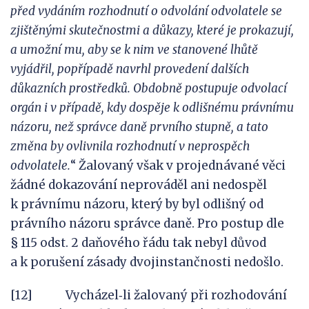
před vydáním rozhodnutí
o
odvolání odvolatele se
zjištěnými skutečnostmi
a
důkazy, které je
prokazují,
a
umožní mu, aby se
k
nim ve stanovené lhůtě
vyjádřil, popřípadě navrhl provedení dalších
důkazních prostředků. Obdobně postupuje odvolací
orgán
i
v
případě, kdy dospěje
k
odlišnému právnímu
názoru,
než správce daně prvního stupně,
a
tato
změna by ovlivnila rozhodnutí
v
neprospěch
odvolatele.
“ Žalovaný však v projednávané věci
žádné dokazování neprováděl ani nedospěl
k právnímu názoru, který by byl odlišný od
právního názoru správce daně. Pro postup dle
§ 115 odst. 2 daňového řádu tak nebyl důvod
a k porušení zásady dvojinstančnosti nedošlo.
[12] Vycházel‑li žalovaný při rozhodování