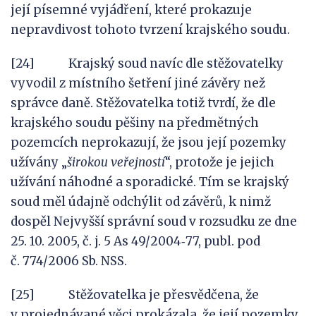
její písemné vyjádření, které prokazuje
nepravdivost tohoto tvrzení krajského soudu.
[24] Krajský soud navíc dle stěžovatelky
vyvodil z místního šetření jiné závěry než
správce daně. Stěžovatelka totiž tvrdí, že dle
krajského soudu pěšiny na předmětných
pozemcích neprokazují, že jsou její pozemky
užívány „
širokou veřejností
“, protože je jejich
užívání náhodné a sporadické. Tím se krajský
soud měl údajně odchýlit od závěrů, k nimž
dospěl Nejvyšší správní soud v rozsudku ze dne
25. 10. 2005, č. j. 5 As 49/2004‑77, publ. pod
č. 774/2006 Sb. NSS.
[25] Stěžovatelka je přesvědčena, že
v projednávané věci prokázala, že její pozemky