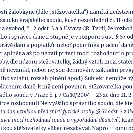
osti žalobkyně (dále „stěžovatelka“) namítá neústavn
sudku krajského soudu, když nezohlednil čl. 11 odst.
a svobod, čl. 2 odst. 3 a 4 Ústavy ČR. Tvrdí, že rozh
o i správce daně I. stupně je v rozporu s ust. § 57 od
 správě daní a poplatků, neboť podmínka placení da
ci splněna až po nabytí právní moci rozhodnutí o p
 doby, dle názoru stěžovatelky, žádný vztah mezi stá
ně nevznikl, neboť nejsou definovány základní prvk
ního vztahu, rozsah plnění apod.). Subjekt nemůže b
acením daně, k níž není povinen. Stěžovatelka pou
ho soudu v Praze č. j. 7 Ca 10/2004 - 23 ze dne 21. 2.
írce rozhodnutí Nejvyššího správního soudu, dle kte
átu daň vzniklou před smrtí fyzické osoby (§ 57 odst. 3 zák
rávní mocí rozhodnutí soudu o vypořádání dědictví
“
.
Kraj
tkou stěžovatelky vůbec nezabýval. Naproti tomu o