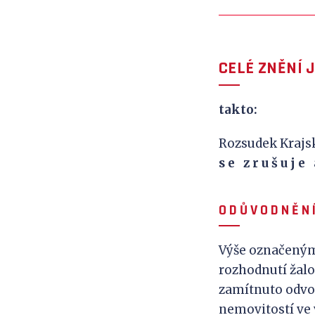
CELÉ ZNĚNÍ 
takto:
Rozsudek Krajské
s
e
z
r
u
š
u
j
e
O D Ů V
O D N Ě N Í
Výše označeným
rozhodnutí žalov
zamítnuto odvo
nemovitostí ve v