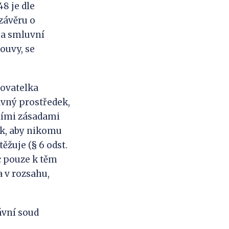
8 je dle
 závěru o
na smluvní
ouvy, se
žovatelka
vný prostředek,
ními zásadami
ak, aby nikomu
žuje (§ 6 odst.
c pouze k těm
 v rozsahu,
ávní soud