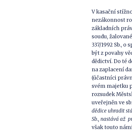
V kasační stížn
nezákonnost roz
základních práv 
soudu, žalovanéh
337/1992 Sb., o
být z povahy vě
dědictví. Do té
na zaplacení da
(účastníci práv
svém majetku pl
rozsudek Městské
uveřejněn ve sb
dědice uhradit st
Sb., nastává až
p
však touto námi