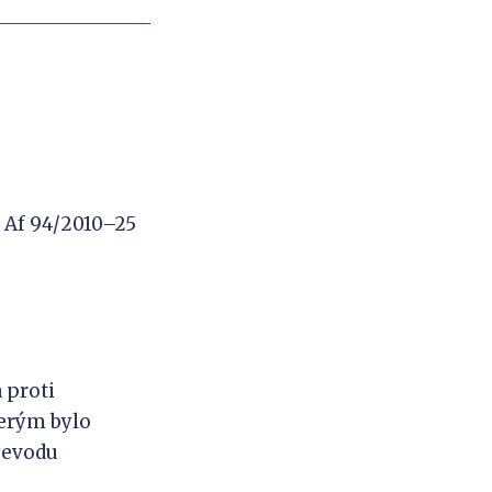
1 Af 94/2010–25
 proti
terým bylo
řevodu