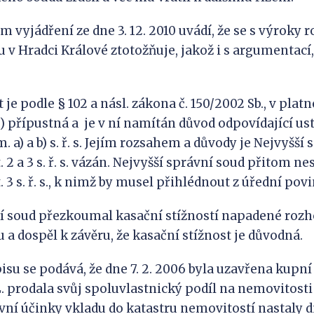
m vyjádření ze dne 3. 12. 2010 uvádí, že se s výroky 
 v Hradci Králové ztotožňuje, jakož i s argumentací,
 je podle § 102 a násl. zákona č. 150/2002 Sb., v pla
 s.“) přípustná a je v ní namítán důvod odpovídající u
sm. a) a b) s. ř. s. Jejím rozsahem a důvody je Nejvyšší
. 2 a 3 s. ř. s. vázán. Nejvyšší správní soud přitom n
. 3 s. ř. s., k nimž by musel přihlédnout z úřední pov
ní soud přezkoumal kasační stížností napadené roz
 a dospěl k závěru, že kasační stížnost je důvodná.
isu se podává, že dne 7. 2. 2006 byla uzavřena kupn
L. prodala svůj spoluvlastnický podíl na nemovitost
vní účinky vkladu do katastru nemovitostí nastaly dn