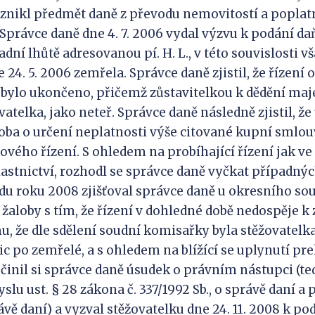
znikl předmět daně z převodu nemovitostí a poplat
L. Správce daně dne 4. 7. 2006 vydal výzvu k podání d
dní lhůtě adresovanou pí. H. L., v této souvislosti v
 24. 5. 2006 zemřela. Správce daně zjistil, že řízení o
ebylo ukončeno, přičemž zůstavitelkou k dědění maj
telka, jako neteř. Správce daně následně zjistil, že
oba o určení neplatnosti výše citované kupní smlouv
ého řízení. S ohledem na probíhající řízení jak ve v
vlastnictví, rozhodl se správce daně vyčkat případný
padu roku 2008 zjišťoval správce daně u okresního sou
 žaloby s tím, že řízení v dohledné době nedospěje k 
, že dle sdělení soudní komisařky byla stěžovatelk
ic po zemřelé, a s ohledem na blížící se uplynutí pr
činil si správce daně úsudek o právním nástupci (t
slu ust. § 28 zákona č. 337/1992 Sb., o správě daní a 
ávě daní) a vyzval stěžovatelku dne 24. 11. 2008 k p