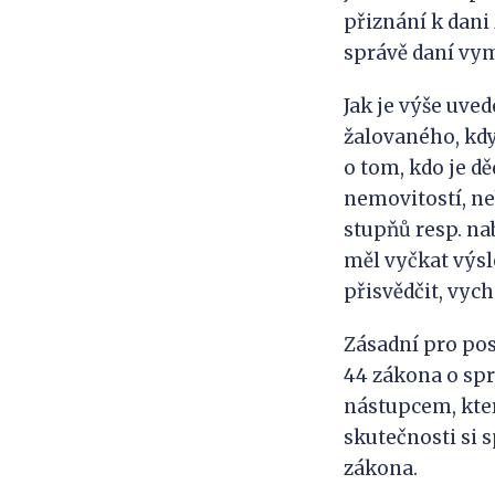
přiznání k dani
správě daní vym
Jak je výše uve
žalovaného, kdy
o tom, kdo je d
nemovitostí, ne
stupňů resp. na
měl vyčkat výsl
přisvědčit, vych
Zásadní pro pos
44 zákona o sprá
nástupcem, kter
skutečnosti si 
zákona.