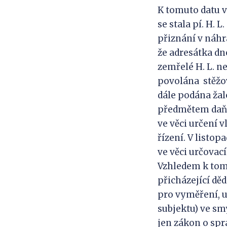
K tomuto datu v
se stala pí. H. 
přiznání v náhra
že adresátka dne
zemřelé H. L. n
povolána stěžova
dále podána žal
předmětem daňov
ve věci určení 
řízení. V listo
ve věci určovací
Vzhledem k tomu
přicházející děd
pro vyměření, u
subjektu) ve smy
jen zákon o spr