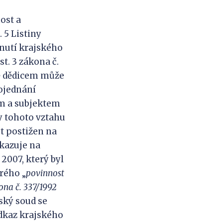
ost a
 5 Listiny
odnutí krajského
st. 3 zákona č.
ně dědicem může
rojednání
tem a subjektem
y tohoto vztahu
ýt postižen na
kazuje na
 2007, který byl
rého „
p
ovinnost
ona č. 337/1992
ský soud se
dkaz krajského