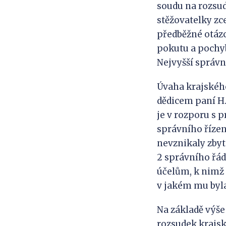
soudu na rozsud
stěžovatelky zce
předběžné otázc
pokutu a pochy
Nejvyšší správn
Úvaha krajského
dědicem paní H
je v rozporu s 
správního řízen
nevznikaly zbyt
2 správního řád
účelům, k nimž 
v jakém mu byla
Na základě výše
rozsudek krajské