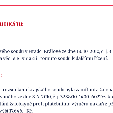
JUDIKÁTU:
ho soudu v Hradci Králové ze dne 18. 10. 2010, č. j. 3
a věc
s
e
v
r
a
c
í
tomuto soudu k dalšímu řízení.
 :
 rozsudkem krajského soudu byla zamítnuta žaloba
aného ze dne 8. 7. 2010, č. j. 3288/10-1400-602175, k
lání žalobkyně proti platebnímu výměru na daň z p
ýši 17.646,- Kč.