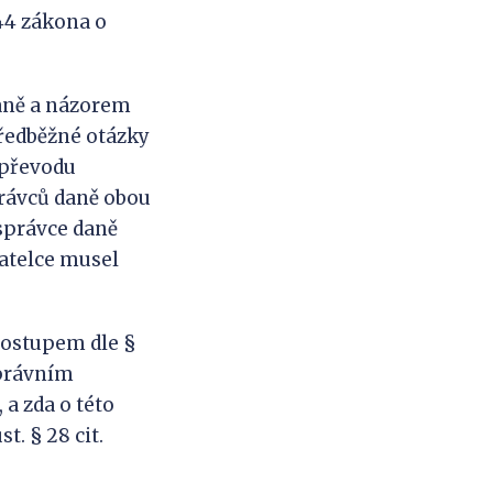
44 zákona o
daně a názorem
předběžné otázky
 převodu
právců daně obou
 správce daně
vatelce musel
postupem dle §
 právním
 a zda o této
. § 28 cit.