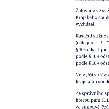
Žalovaný ve své
Krajského soudu
vycházel.
Kasační stížnost
(dále jen „s. ř.
§ 103 odst. 1 pí
podle § 109 odst
podle § 109 odst
Nejvyšší správ
krajského soudu
Ze správního sp
kterou paní H. 
ve smlouvě. Prá