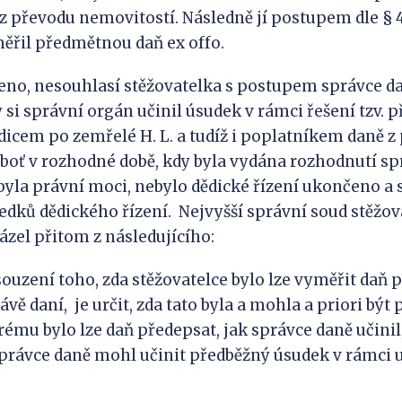
 z převodu nemovitostí. Následně jí postupem dle § 
ěřil předmětnou daň ex offo.
deno, nesouhlasí stěžovatelka s postupem správce 
 si správní orgán učinil úsudek v rámci řešení tzv. 
ědicem po zemřelé H. L. a tudíž i poplatníkem daně z
boť v rozhodné době, kdy byla vydána rozhodnutí s
byla právní moci, nebylo dědické řízení ukončeno a
edků dědického řízení. Nejvyšší správní soud stěžo
ázel přitom z následujícího:
ouzení toho, zda stěžovatelce bylo lze vyměřit daň 
vě daní, je určit, zda tato byla a mohla a priori být
ému bylo lze daň předepsat, jak správce daně učinil,
správce daně mohl učinit předběžný úsudek v rámci ust