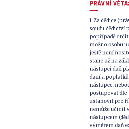
PRÁVNÍ VĚTA
I. Za dědice (p
soudu dědictví 
popřípadě určit
možno osobu uch
ještě není nosit
stane až na zák
nástupci daň pl
daní a poplatků
nástupce, neboť
postupovat dle §
ustanovit pro ř
nemůže učinit v
nástupcem (dědi
výměrem daň ex