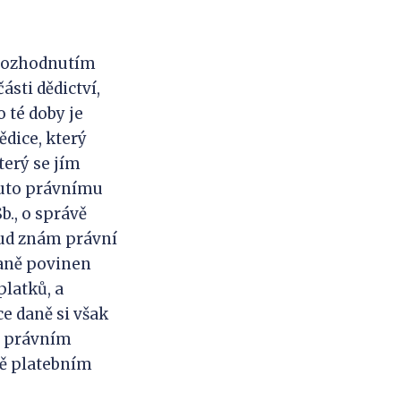
o rozhodnutím
sti dědictví,
 té doby je
dice, který
terý se jím
omuto právnímu
., o správě
osud znám právní
daně povinen
platků, a
e daně si však
e právním
bě platebním