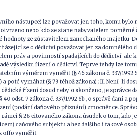
:
rávního nástupce) lze považovat jen toho, komu byl
potvrzeno nebo kdo se stane nabyvatelem poměrné čá
é hodnoty ze zůstavitelem zanechaného majetku. Do
ázející se o dědictví považovat jen za domnělého dě
elem práv a povinností spadajících do dědictví, ale k
ladě výsledku řízení o dědictví. Teprve tehdy lze t
atebním výměrem vyměřit (§ 46 zákona č. 337/1992 Sb
) a poté vymáhat (§ 73 téhož zákona).; II. Není-li d
 dědické řízení dosud nebylo skončeno, je správce 
 40 odst. 7 zákona č. 337/1992 Sb., o správě daní a po
ízení (podání daňového přiznání) zmocněnce. Správc
 rámci § 28 citovaného zákona úsudek o tom, kdo j
cem) daňového subjektu a bez dalšího i takové oso
 offo vyměřit.