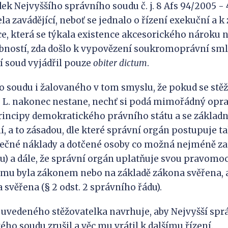
ek Nejvyššího správního soudu č. j. 8 Afs 94/2005 - 4
la zavádějící, neboť se jednalo o řízení exekuční a k
e, která se týkala existence akcesorického nároku 
bností, zda došlo k vypovězení soukromoprávní sml
í soud vyjádřil pouze
obiter dictum
.
 soudu i žalovaného v tom smyslu, že pokud se stě
. L. nakonec nestane, nechť si podá mimořádný opra
principy demokratického právního státu a se základ
í, a to zásadou, dle které správní orgán postupuje t
ečné náklady a dotčené osoby co možná nejméně zatě
u) a dále, že správní orgán uplatňuje svou pravomo
mu byla zákonem nebo na základě zákona svěřena, a
 svěřena (§ 2 odst. 2 správního řádu).
 uvedeného stěžovatelka navrhuje, aby Nejvyšší spr
ho soudu zrušil a věc mu vrátil k dalšímu řízení.