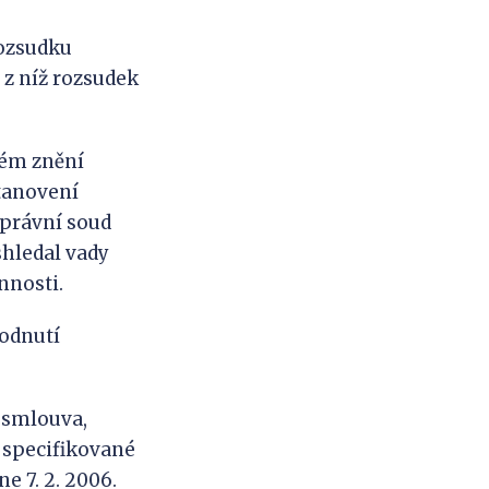
rozsudku
 z níž rozsudek
tném znění
stanovení
 správní soud
eshledal vady
innosti.
hodnutí
í smlouva,
i specifikované
e 7. 2. 2006.