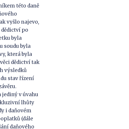
níkem této daně
aňového
šak vyšlo najevo,
 dědictví po
etku byla
 u soudu byla
y, která byla
ěci dědictví tak
ch výsledků
du stav řízení
závěru.
a jediný v úvahu
ekluzivní lhůty
edy i daňovém
poplatků (dále
odání daňového