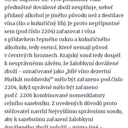
předmětné dovážené zboží nesplňuje, neboť
přidaný alkohol je jiného původu než z destilace
vína (šlo o kukuřičný líh). Je proto nepřípustné
sem (pod číslo 2204) zařazovat i vína
s přídavkem řepného cukru a kukuřičného
alkoholu, tedy esencí, které nemají původ
v čerstvých hroznech. Krajský soud tedy dospěl
k nesprávnému závěru, že žalobkyní dovážené
zboží - označované jako „bílé víno dezertní
Muškát moldavský“ mělo být zařazeno pod číslo
2204, když správně mělo být zařazeno
pod č. 2206 kombinované nomenklatury
celního sazebníku. Z uvedených důvodů proto
stěžovatel navrhl Nejvyššímu správnímu soudu,
aby k sazebnímu zařazení žalobkyní
dováženého zboží položil - mimo jiné -