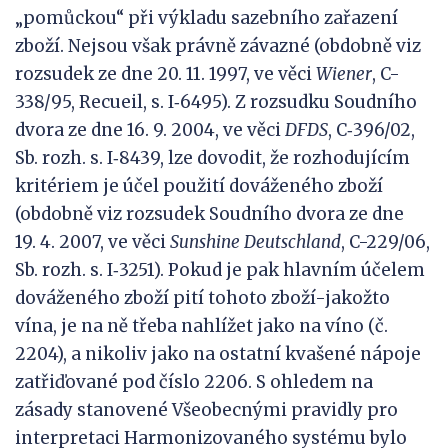
„pomůckou“ při výkladu sazebního zařazení
zboží. Nejsou však právně závazné (obdobně viz
rozsudek ze dne 20. 11. 1997, ve věci
Wiener
, C-
338/95, Recueil, s. I‑6495). Z rozsudku Soudního
dvora ze dne 16. 9. 2004, ve věci
DFDS
, C‑396/02,
Sb. rozh. s. I‑8439, lze dovodit, že rozhodujícím
kritériem je účel použití dováženého zboží
(obdobně viz rozsudek Soudního dvora ze dne
19. 4. 2007, ve věci
Sunshine Deutschland
, C-229/06,
Sb. rozh. s. I‑3251). Pokud je pak hlavním účelem
dováženého zboží pití tohoto zboží-jakožto
vína, je na ně třeba nahlížet jako na víno (č.
2204), a nikoliv jako na ostatní kvašené nápoje
zatřiďované pod číslo 2206. S ohledem na
zásady stanovené Všeobecnými pravidly pro
interpretaci Harmonizovaného systému bylo