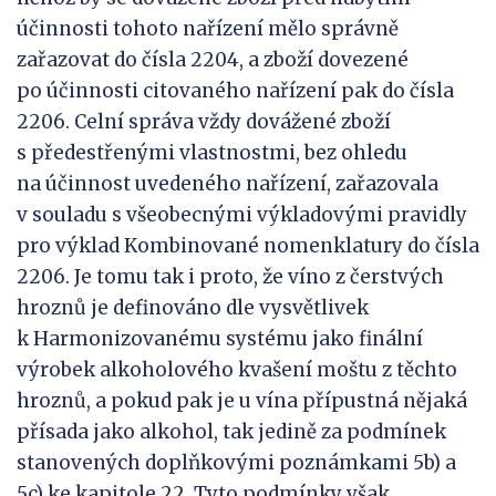
účinnosti tohoto nařízení mělo správně
zařazovat do čísla 2204, a zboží dovezené
po účinnosti citovaného nařízení pak do čísla
2206. Celní správa vždy dovážené zboží
s předestřenými vlastnostmi, bez ohledu
na účinnost uvedeného nařízení, zařazovala
v souladu s všeobecnými výkladovými pravidly
pro výklad Kombinované nomenklatury do čísla
2206. Je tomu tak i proto, že víno z čerstvých
hroznů je definováno dle vysvětlivek
k Harmonizovanému systému jako finální
výrobek alkoholového kvašení moštu z těchto
hroznů, a pokud pak je u vína přípustná nějaká
přísada jako alkohol, tak jedině za podmínek
stanovených doplňkovými poznámkami 5b) a
5c) ke kapitole 22. Tyto podmínky však