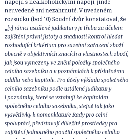
nápojů s nealkoholickými nápoji, jinde
neuvedené ani nezahrnuté. V uvedeném
rozsudku (bod 10) Soudní dvůr konstatoval, že
„
[v] rámci ustálené judikatury je třeba za účelem
zajištění právní jistoty a
snadnosti kontrol hledat
rozhodující kritérium pro sazební zařazení zboží
obecně v
objektivních znacích a
vlastnostech zboží,
jak jsou vymezeny ve znění položky společného
celního sazebníku a v poznámkách k
příslušnému
oddílu nebo kapitole. Pro účely výkladu společného
celního sazebníku podle ustálené judikatury
i
poznámky, které se vztahují ke kapitolám
společného celního sazebníku, stejně tak jako
vysvětlivky k
nomenklatuře Rady pro celní
spolupráci, představují důležité prostředky pro
zajištění jednotného použití společného celního