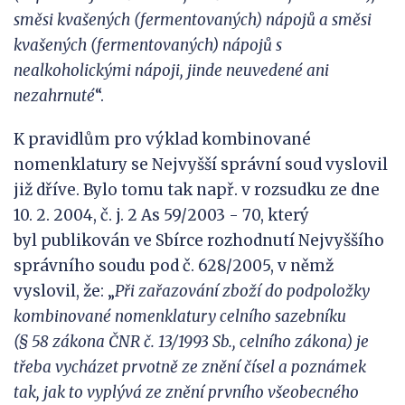
směsi kvašených (fermentovaných) nápojů a směsi
kvašených (fermentovaných) nápojů s
nealkoholickými nápoji, jinde neuvedené ani
nezahrnuté
“.
K pravidlům pro výklad kombinované
nomenklatury se Nejvyšší správní soud vyslovil
již dříve. Bylo tomu tak např. v rozsudku ze dne
10. 2. 2004, č. j. 2 As 59/2003 - 70, který
byl publikován ve Sbírce rozhodnutí Nejvyššího
správního soudu pod č. 628/2005, v němž
vyslovil, že: „
Při zařazování zboží do podpoložky
kombinované nomenklatury celního sazebníku
(§
58
zákona ČNR č. 13/1993 Sb., celního zákona) je
třeba vycházet prvotně ze znění čísel a poznámek
tak,
jak to vyplývá ze znění prvního všeobecného