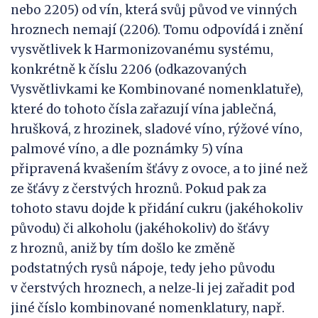
nebo 2205) od vín, která svůj původ ve vinných
hroznech nemají (2206). Tomu odpovídá i znění
vysvětlivek k Harmonizovanému systému,
konkrétně k číslu 2206 (odkazovaných
Vysvětlivkami ke Kombinované nomenklatuře),
které do tohoto čísla zařazují vína jablečná,
hrušková, z hrozinek, sladové víno, rýžové víno,
palmové víno, a dle poznámky 5) vína
připravená kvašením šťávy z ovoce, a to jiné než
ze šťávy z čerstvých hroznů. Pokud pak za
tohoto stavu dojde k přidání cukru (jakéhokoliv
původu) či alkoholu (jakéhokoliv) do šťávy
z hroznů, aniž by tím došlo ke změně
podstatných rysů nápoje, tedy jeho původu
v čerstvých hroznech, a nelze‑li jej zařadit pod
jiné číslo kombinované nomenklatury, např.