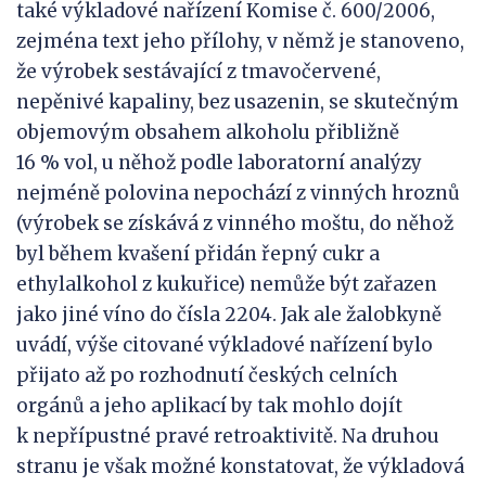
také výkladové nařízení Komise č. 600/2006,
zejména text jeho přílohy, v němž je stanoveno,
že výrobek sestávající z tmavočervené,
nepěnivé kapaliny, bez usazenin, se skutečným
objemovým obsahem alkoholu přibližně
16 % vol, u něhož podle laboratorní analýzy
nejméně polovina nepochází z vinných hroznů
(výrobek se získává z vinného moštu, do něhož
byl během kvašení přidán řepný cukr a
ethylalkohol z kukuřice) nemůže být zařazen
jako jiné víno do čísla 2204. Jak ale žalobkyně
uvádí, výše citované výkladové nařízení bylo
přijato až po rozhodnutí českých celních
orgánů a jeho aplikací by tak mohlo dojít
k nepřípustné pravé retroaktivitě. Na druhou
stranu je však možné konstatovat, že výkladová