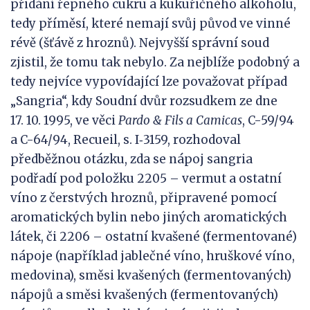
přidání řepného cukru a kukuřičného alkoholu,
tedy příměsí, které nemají svůj původ ve vinné
révě (šťávě z hroznů). Nejvyšší správní soud
zjistil, že tomu tak nebylo. Za nejblíže podobný a
tedy nejvíce vypovídající lze považovat případ
„Sangria“, kdy Soudní dvůr rozsudkem ze dne
17. 10. 1995, ve věci
Pardo
&
Fils a Camicas
, C-59/94
a C-64/94, Recueil, s. I‑3159, rozhodoval
předběžnou otázku, zda se nápoj sangria
podřadí pod položku 2205 – vermut a ostatní
víno z čerstvých hroznů, připravené pomocí
aromatických bylin nebo jiných aromatických
látek, či 2206 – ostatní kvašené (fermentované)
nápoje (například jablečné víno, hruškové víno,
medovina), směsi kvašených (fermentovaných)
nápojů a směsi kvašených (fermentovaných)