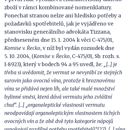
zboží v rámci kombinované nomenklatury.
Ponechat stranou nelze ani hledisko potřeby a
požadavků spotřebitelů, jak je vyjádřeno ve
stanovisku generálního advokáta Tizzana,
předneseném dne 15. 1. 2004 k věci C-475/01,
Komise v. Řecko
, v níž byl vydán rozsudek dne
5. 10. 2004, (
Komise v. Řecko
, C-475/01, Sb. rozh. s.
I‑8923), který v bodech 94 a 95 uvedl, že:
„[…] je
třeba si uvědomit, že vermut se nevyrábí ze stejných
suro
vin jako ovocná vína, protože k
hroznovému
vínu se přidává nejen líh,
ale
také malé množství
bylinné směsi, která dává vermutu jeho zvláštní
chuť“. […] „organoleptické vlastnosti vermutu
neodpovídají organoleptickým vlastnostem tichých
ovocných vín a že obě dvě tyto kategorie nápojů
uspokojují rozdílné potřeby spotřebitelů“(27). […] ví
na