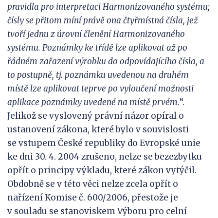
pravidla pro interpretaci Harmonizovaného systému;
čísly se
přitom míní právě ona
čtyřmístná čísla, jež
tvoří jednu z úrovní členění Harmonizovaného
systému. Poznámky ke třídě lze aplikovat až po
řádném zařazení výrobku do odpovídajícího čísla, a
to postupně, tj. poznámku uvedenou na druhém
místě lze aplikovat teprve po vyloučení možnosti
aplikace poznámky uvedené na místě prvém.
“.
Jelikož se vyslovený právní názor opíral o
ustanovení zákona, které bylo v souvislosti
se vstupem České republiky do Evropské unie
ke dni 30. 4. 2004 zrušeno, nelze se bezezbytku
opřít o principy výkladu, které zákon vytýčil.
Obdobně se v této věci nelze zcela opřít o
nařízení Komise č. 600/2006, přestože je
v souladu se stanoviskem Výboru pro celní