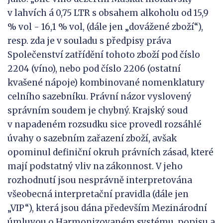
v lahvích á 0,75 LTR s obsahem alkoholu od 15,9
% vol - 16,1 % vol, (dále jen „dovážené zboží“),
resp. zda je v souladu s předpisy práva
Společenství zatřídění tohoto zboží pod číslo
2204 (víno), nebo pod číslo 2206 (ostatní
kvašené nápoje) kombinované nomenklatury
celního sazebníku. Právní názor vyslovený
správním soudem je chybný. Krajský soud
v napadeném rozsudku sice provedl rozsáhlé
úvahy o sazebním zařazení zboží, avšak
opominul definiční okruh právních zásad, které
mají podstatný vliv na zákonnost. V jeho
rozhodnutí jsou nesprávně interpretována
všeobecná interpretační pravidla (dále jen
„VIP“), která jsou dána především Mezinárodní
úmluvou o Harmonizovaném systému, popisu a