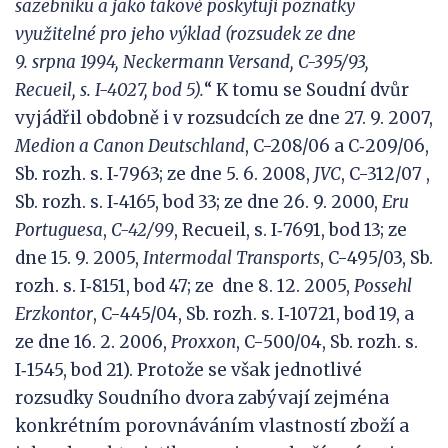
sazebníku a jako takové poskytují poznatky
využitelné pro jeho výklad (rozsudek ze dne
9.
srpna
1994, Neckermann Versand, C-395/93,
Recueil, s. I-4027, bod 5).
“ K tomu se Soudní dvůr
vyjádřil obdobně i v rozsudcích ze dne 27. 9. 2007,
Medion a
Canon Deutschland
, C-208/06 a C‑209/06,
Sb. rozh. s. I‑7963; ze dne 5. 6. 2008,
JVC
, C-312/07 ,
Sb. rozh. s. I‑4165, bod 33; ze dne 26. 9. 2000,
Eru
Portuguesa
,
C-42/99
, Recueil, s. I‑7691, bod 13; ze
dne 15. 9. 2005,
Intermodal Transports
, C-495/03, Sb.
rozh. s. I‑8151, bod 47; ze dne 8. 12. 2005,
Possehl
Erzkontor
, C-445/04, Sb. rozh. s. I‑10721, bod 19, a
ze dne 16. 2. 2006,
Proxxon
, C-500/04, Sb. rozh. s.
I‑1545, bod 21). Protože se však jednotlivé
rozsudky Soudního dvora zabývají zejména
konkrétním porovnáváním vlastností zboží a