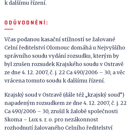
k dalšímu řízení.
O D Ů V
O D N Ě N Í
:
Včas podanou kasační stížností se žalované
Celní ředitelství Olomouc domáhá u Nejvyššího
správního soudu vydání rozsudku, kterým by
byl zrušen rozsudek Krajského soudu v Ostravě
ze dne 4. 12. 2007, č. j. 22 Ca 490/2006 – 30, a věc
vrácena tomuto soudu k dalšímu řízení.
Krajský soud v Ostravě (dále též „krajský soud“)
napadeným rozsudkem ze dne 4. 12. 2007, č. j. 22
Ca 490/2006 – 30, zrušil k žalobě společnosti
Skoma – Lux s. r. o. pro nezákonnost
rozhodnutí žalovaného Celního ředitelství