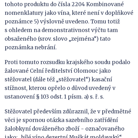
tohoto produktu do čísla 2204 Kombinované
nomenklatury jako vína, které není v doplňkové
poznámce 5) výslovně uvedeno. Tomu totiž
s ohledem na demonstrativnost výčtu tam
obsaženého (srov. slovo „zejména“) tato
poznámka nebrání.
Proti tomuto rozsudku krajského soudu podalo
žalované Celní ředitelství Olomouc jako
stěžovatel (dále též „stěžovatel“) kasační
stížnost, kterou opřelo o důvod uvedený v
ustanovení § 103 odst. 1 písm. a) s. ř. s.
Stěžovatel především zdůraznil, že v předmětné
věci je spornou otázka sazebního zatřídění
žalobkyní dováženého zboží - označovaného
jako: „bílé víno dezertní Muškát moldavský“