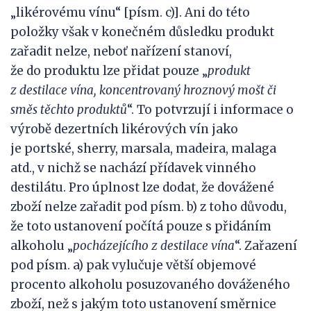
„likérovému vínu“ [písm. c)]. Ani do této
položky však v konečném důsledku produkt
zařadit nelze, neboť nařízení stanoví,
že do produktu lze přidat pouze „
produkt
z
destilace vína, koncentrovaný hroznový mošt či
směs těchto produktů
“. To potvrzují i informace o
výrobě dezertních likérových vín jako
je portské, sherry, marsala, madeira, malaga
atd., v nichž se nachází přídavek vinného
destilátu. Pro úplnost lze dodat, že dovážené
zboží nelze zařadit pod písm. b) z toho důvodu,
že toto ustanovení počítá pouze s přidáním
alkoholu „
pocházejícího z
destilace vína
“. Zařazení
pod písm. a) pak vylučuje větší objemové
procento alkoholu posuzovaného dováženého
zboží, než s jakým toto ustanovení směrnice