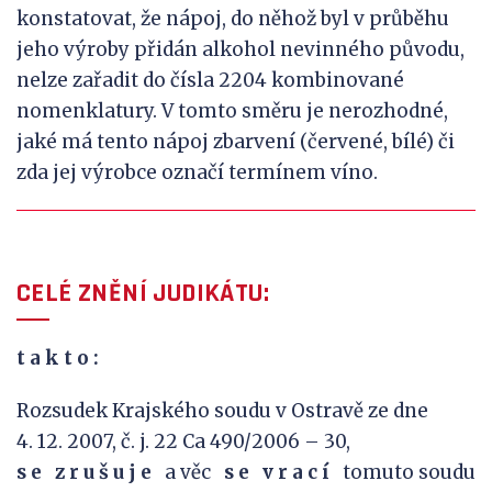
konstatovat, že nápoj, do něhož byl v průběhu
jeho výroby přidán alkohol nevinného původu,
nelze zařadit do čísla 2204 kombinované
nomenklatury. V tomto směru je nerozhodné,
jaké má tento nápoj zbarvení (červené, bílé) či
zda jej výrobce označí termínem víno.
CELÉ ZNĚNÍ JUDIKÁTU:
t a k
t o :
Rozsudek Krajského soudu v Ostravě ze dne
4. 12. 2007, č. j. 22 Ca 490/2006 – 30,
s
e
z
r
u
š
u
j
e
a věc
s
e
v
r
a
c
í
tomuto soudu