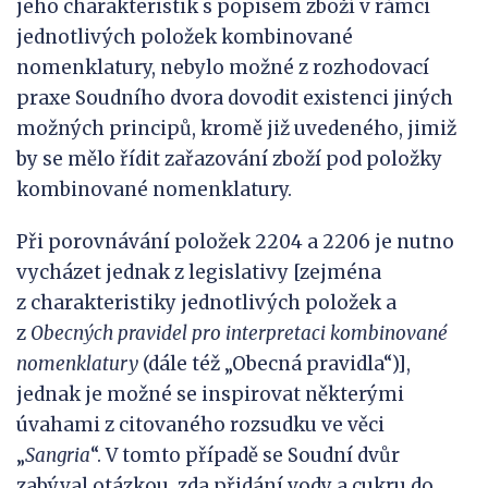
jeho charakteristik s popisem zboží v rámci
jednotlivých položek kombinované
nomenklatury, nebylo možné z rozhodovací
praxe Soudního dvora dovodit existenci jiných
možných principů, kromě již uvedeného, jimiž
by se mělo řídit zařazování zboží pod položky
kombinované nomenklatury.
Při porovnávání položek 2204 a 2206 je nutno
vycházet jednak z legislativy [zejména
z charakteristiky jednotlivých položek a
z
Obecných pravidel pro interpretaci kombinované
nomenklatury
(dále též „Obecná pravidla“)],
jednak je možné se inspirovat některými
úvahami z citovaného rozsudku ve věci
„
Sangria
“. V tomto případě se Soudní dvůr
zabýval otázkou, zda přidání vody a cukru do