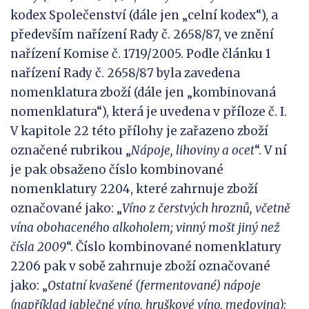
kodex Společenství (dále jen „celní kodex“), a
především nařízení Rady č. 2658/87, ve znění
nařízení Komise č. 1719/2005. Podle článku 1
nařízení Rady č. 2658/87 byla zavedena
nomenklatura zboží (dále jen „kombinovaná
nomenklatura“), která je uvedena v příloze č. I.
V kapitole 22 této přílohy je zařazeno zboží
označené rubrikou „
Nápoje, lihoviny a ocet
“. V ní
je pak obsaženo číslo kombinované
nomenklatury 2204, které zahrnuje zboží
označované jako: „
Víno z
čerstvých hroznů, včetně
vína obohaceného alkoholem; vinný mošt jiný než
čísla 2009
“. Číslo kombinované nomenklatury
2206 pak v sobě zahrnuje zboží označované
jako: „
Ostatní kvašené (fermentované) nápoje
(například jablečné víno, hruškové víno, medovina);