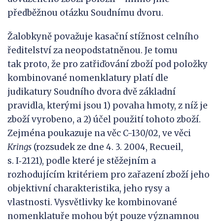
předběžnou otázku Soudnímu dvoru.
Žalobkyně považuje kasační stížnost celního
ředitelství za neopodstatněnou. Je tomu
tak proto, že pro zatřiďování zboží pod položky
kombinované nomenklatury platí dle
judikatury Soudního dvora dvě základní
pravidla, kterými jsou 1) povaha hmoty, z níž je
zboží vyrobeno, a 2) účel použití tohoto zboží.
Zejména poukazuje na věc C-130/02, ve věci
Krings
(rozsudek ze dne 4. 3. 2004, Recueil,
s. I‑2121), podle které je stěžejním a
rozhodujícím kritériem pro zařazení zboží jeho
objektivní charakteristika, jeho rysy a
vlastnosti. Vysvětlivky ke kombinované
nomenklatuře mohou být pouze významnou