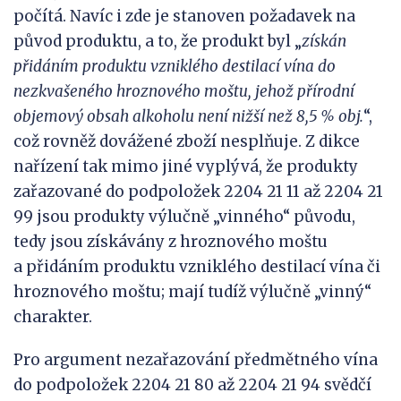
počítá. Navíc i zde je stanoven požadavek na
původ produktu, a to, že produkt byl
„
získán
přidáním produktu vzniklého destilací vína do
nezkvašeného hroznového moštu, jehož přírodní
objemový obsah alkoholu není nižší než 8,5
% obj.
“,
což rovněž dovážené zboží nesplňuje. Z dikce
nařízení tak mimo jiné vyplývá, že produkty
zařazované do podpoložek 2204 21 11 až 2204 21
99 jsou produkty výlučně „vinného“ původu,
tedy jsou získávány z hroznového moštu
a přidáním produktu vzniklého destilací vína či
hroznového moštu; mají tudíž výlučně „vinný“
charakter.
Pro argument nezařazování předmětného vína
do podpoložek 2204 21 80 až 2204 21 94 svědčí