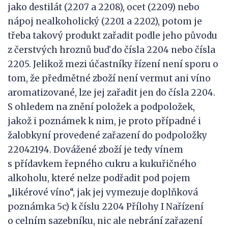
jako destilát (2207 a 2208), ocet (2209) nebo
nápoj nealkoholický (2201 a 2202), potom je
třeba takový produkt zařadit podle jeho původu
z čerstvých hroznů buď do čísla 2204 nebo čísla
2205. Jelikož mezi účastníky řízení není sporu o
tom, že předmětné zboží není vermut ani víno
aromatizované, lze jej zařadit jen do čísla 2204.
S ohledem na znění položek a podpoložek,
jakož i poznámek k nim, je proto případné i
žalobkyní provedené zařazení do podpoložky
22042194. Dovážené zboží je tedy vínem
s přídavkem řepného cukru a kukuřičného
alkoholu, které nelze podřadit pod pojem
„likérové víno“, jak jej vymezuje doplňková
poznámka 5c) k číslu 2204 Přílohy I Nařízení
o celním sazebníku, nic ale nebrání zařazení