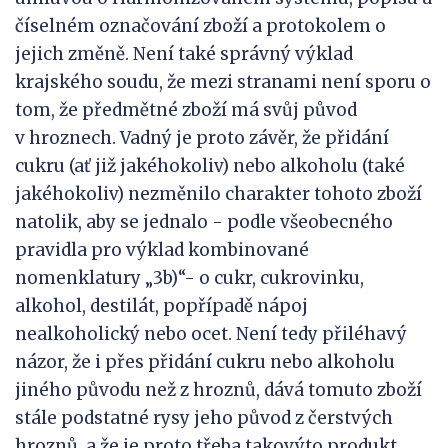
číselném označování zboží a protokolem o
jejich změně. Není také správný výklad
krajského soudu, že mezi stranami není sporu o
tom, že předmětné zboží má svůj původ
v hroznech. Vadný je proto závěr, že přidání
cukru (ať již jakéhokoliv) nebo alkoholu (také
jakéhokoliv) nezměnilo charakter tohoto zboží
natolik, aby se jednalo - podle všeobecného
pravidla pro výklad kombinované
nomenklatury „3b)“- o cukr, cukrovinku,
alkohol, destilát, popřípadě nápoj
nealkoholický nebo ocet. Není tedy přiléhavý
názor, že i přes přidání cukru nebo alkoholu
jiného původu než z hroznů, dává tomuto zboží
stále podstatné rysy jeho původ z čerstvých
hroznů, a že je proto třeba takovýto produkt