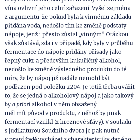
vína ovlivní jeho celní zařazení. Vyšel zejména
z argumentu, že pokud byla k vinnému základu
přidána voda, nedošlo tím ke změně podstaty
nápoje, jenž i přesto zůstal „vinným“. Otázkou
však zůstává, zda i v případě, kdy byly v průběhu
fermentace do nápoje přidány přísady jako
řepný cukr a především kukuřičný alkohol,
nedošlo ke změně výsledného produktu do té
míry, že by nápoj již nadále nemohl být
podřazen pod položku 2204. Je totiž třeba uvážit
to, že se jedná o alkoholový nápoj a jako takový
by
a priori
alkohol v něm obsažený
měl mít původ v produktu, z něhož by jinak
fermentací vznikl (z hroznové šťávy). V souladu
s judikaturou Soudního dvora je pak nutné
v první řadě vycházet z charakteristiky daného