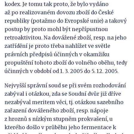
kodex. Je tomu tak proto, že bylo vydáno
až po realizovaném dovozu zboží do České
republiky (potažmo do Evropské unie) a takový
postup by proto mohl být nepřípustnou
retroaktivitou. Na dovážené zboží, resp. na jeho
zatřídění je proto třeba nahlížet ve světle
právních předpisů účinných v okamžiku
propuštění tohoto zboží do volného oběhu, tedy
účinných v období od 1. 3. 2005 do 5. 12. 2005.
Nejvyšší správní soud se při svém rozhodování
zabýval i otázkou, zda se Soudní dvůr již dříve
nezabýval meritem věci, tj. otázkou sazebního
zařazení dováženého zboží, resp. nápoje
z hroznů s nízkým stupněm prokvašení, u
kterého došlo v průběhu jeho fermentace k