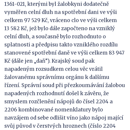
1361-021, kterými byl žalobkyni dodatečně
vyměřen celní dluh na spotřební dani ve výši
celkem 97 529 Kč, vráceno clo ve výši celkem
13 582 Kč, jež bylo dále započteno na vzniklý
celní dluh, a současně bylo rozhodnuto o
splatnosti a předpisu takto vzniklého rozdílu
stanovené spotřební daně ve výši celkem 83 947
Kč (dále jen „daň“). Krajský soud pak
napadeným rozsudkem celou věc vrátil
žalovanému správnímu orgánu k dalšímu
řízení. Správní soud při přezkoumávání žalobou
napadených rozhodnutí došel k závěru, že
smyslem rozčlenění nápojů do čísel 2204 a
2206 kombinované nomenklatury bylo
navzájem od sebe odlišit víno jako nápoj mající
svůj původ v čerstvých hroznech (číslo 2204