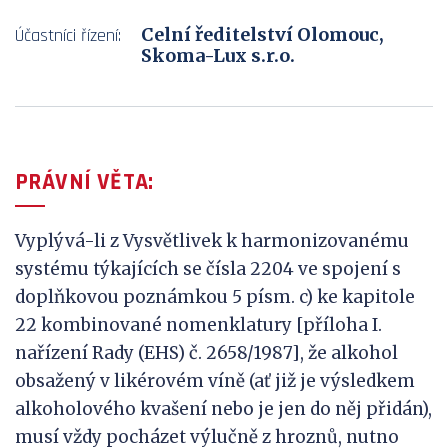
Celní ředitelství Olomouc,
Účastníci řízení:
Skoma-Lux s.r.o.
PRÁVNÍ VĚTA:
Vyplývá-li z Vysvětlivek k harmonizovanému
systému týkajících se čísla 2204 ve spojení s
doplňkovou poznámkou 5 písm. c) ke kapitole
22 kombinované nomenklatury [příloha I.
nařízení Rady (EHS) č. 2658/1987], že alkohol
obsažený v likérovém víně (ať již je výsledkem
alkoholového kvašení nebo je jen do něj přidán),
musí vždy pocházet výlučně z hroznů, nutno