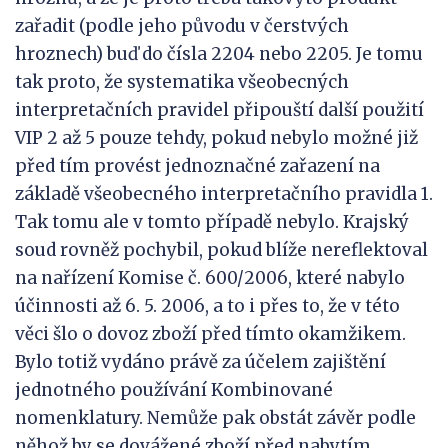
zařadit (podle jeho původu v čerstvých
hroznech) buď do čísla 2204 nebo 2205. Je tomu
tak proto, že systematika všeobecných
interpretačních pravidel připouští další použití
VIP 2 až 5 pouze tehdy, pokud nebylo možné již
před tím provést jednoznačné zařazení na
základě všeobecného interpretačního pravidla 1.
Tak tomu ale v tomto případě nebylo. Krajský
soud rovněž pochybil, pokud blíže nereflektoval
na nařízení Komise č. 600/2006, které nabylo
účinnosti až 6. 5. 2006, a to i přes to, že v této
věci šlo o dovoz zboží před tímto okamžikem.
Bylo totiž vydáno právě za účelem zajištění
jednotného používání Kombinované
nomenklatury. Nemůže pak obstát závěr podle
něhož by se dovážené zboží před nabytím