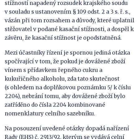
stížností napadený rozsudek krajského soudu
v souladu s ustanovením § 109 odst. 2 a 3 s. ř. s.,
vázán při tom rozsahem a důvody, které uplatnil
stěžovatel v podané kasační stížnosti, a dospěl k
závěru, že kasační stížnost je opodstatněná.
Mezi účastníky řízení je spornou jediná otázka
spočívající v tom, že pokud je dovážené zboží
vínem s přídavkem řepného cukru a
kukuřičného alkoholu, zda tato skutečnost
(s ohledem na doplňkovou poznámku 5/ k číslu
2204), nebrání tomu, aby dovážené zboží bylo
zatříděno do čísla 2204 kombinované
nomenklatury celního sazebníku.
Na posouzení uvedené otázky dopadá nařízení
Rady (EHS) č. 2913/92, kterým se vydává celní