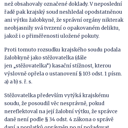
než obsahovaly označené doklady. V neposlední
řadě pak krajský soud neshledal opodstatněnou
ani výtku žalobkyně, že správní orgány nikterak
neobjasnily svá tvrzení o opakovaném deliktu,
jakož i o přiměřenosti uložené pokuty.
Proti tomuto rozsudku krajského soudu podala
žalobkyně jako stěžovatelka (dále
jen „stěžovatelka“) kasační stížnost, kterou
výslovně opřela o ustanovení § 103 odst. 1 písm.
a) a b) s. ř. s.
Stěžovatelka především vytýká krajskému
soudu, že posoudil věc nesprávně, pokud
nereflektoval na její žalobní výtku, že správce
daně není podle § 34 odst. 4 zákona o správě
daní a poplatků oprávněn po ní požadovat