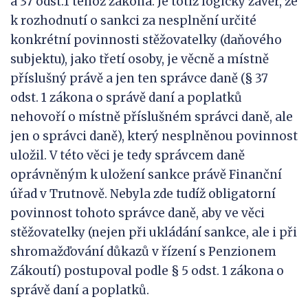
a 37 odst.1 téhož zákona. Je totiž logický závěr, že
k rozhodnutí o sankci za nesplnění určité
konkrétní povinnosti stěžovatelky (daňového
subjektu), jako třetí osoby, je věcně a místně
příslušný právě a jen ten správce daně (§ 37
odst. 1 zákona o správě daní a poplatků
nehovoří o místně příslušném správci daně, ale
jen o správci daně), který nesplněnou povinnost
uložil. V této věci je tedy správcem daně
oprávněným k uložení sankce právě Finanční
úřad v Trutnově. Nebyla zde tudíž obligatorní
povinnost tohoto správce daně, aby ve věci
stěžovatelky (nejen při ukládání sankce, ale i při
shromažďování důkazů v řízení s Penzionem
Zákoutí) postupoval podle § 5 odst. 1 zákona o
správě daní a poplatků.