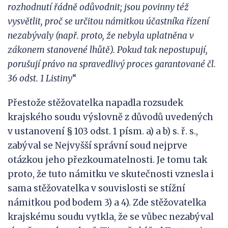
rozhodnutí řádně odůvodnit; jsou povinny též
vysvětlit, proč se určitou námitkou účastníka řízení
nezabývaly (např. proto, že nebyla uplatněna v
zákonem stanovené lhůtě).
Pokud tak
nepostupují,
porušují právo na spravedlivý proces garantované čl.
36 odst. 1 Listiny
“
Přestože stěžovatelka napadla rozsudek
krajského soudu výslovně z důvodů uvedených
v ustanovení § 103 odst. 1 písm. a) a b) s. ř. s.,
zabýval se Nejvyšší správní soud nejprve
otázkou jeho přezkoumatelnosti. Je tomu tak
proto, že tuto námitku ve skutečnosti vznesla i
sama stěžovatelka v souvislosti se stížní
námitkou pod bodem 3) a 4). Zde stěžovatelka
krajskému soudu vytkla, že se vůbec nezabýval