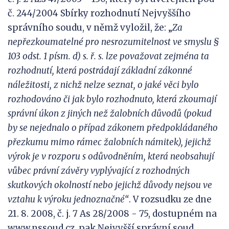
č. 244/2004 Sbírky rozhodnutí Nejvyššího
správního soudu, v němž vyložil, že: „
Za
nepřezkoumatelné pro nesrozumitelnost ve smyslu §
103 odst. 1 písm. d) s. ř. s. lze považovat zejména ta
rozhodnutí, která postrádají základní zákonné
náležitosti, z nichž nelze seznat, o jaké věci bylo
rozhodováno či jak bylo rozhodnuto, která zkoumají
správní
úkon z jiných než
žalobních důvodů (pokud
by se nejednalo o případ zákonem předpokládaného
přezkumu mimo rámec žalobních námitek), jejichž
výrok je v rozporu s odůvodněním, která neobsahují
vů
bec právní závěry vyplývající z
rozhodných
skutkovýc
h okolností nebo jejichž důvody nejsou ve
vztahu k výroku jednoznačné“
. V rozsudku ze dne
21. 8. 2008, č. j. 7 As 28/2008 - 75, dostupném na
www.nssoud.cz, pak Nejvyšší správní soud