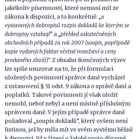
jakékoliv písemnosti, které nemusí mít ze
zákona k dispozici, a to konkrétně: „
u
vystavených dobropisů rozpis dokladů ke kterým se
dobropisy vztahují
“ a „
přehled uskutečněných
obchodních případů za rok 2007 (soupis, popřípadě
kopie vydaných faktur včetně množství a ceny
prodaného zboží)“.
Z obsahu doručených výzev
lze spíše usuzovat na to, že při formulaci
uložených povinností správce daně vycházel
z ustanovení § 31 odst. 9 zákona o správě daní a
poplatků. Takové povinnosti jí však uložit
nemohl, neboť nebyl a není místně příslušným
správcem daně. V jejím případě správce daně
požadoval „soupis dokladů“, který ovšem není
listinou, jež by měla mít ve svém systému běžně
k dispozici. Již v řízení o žalobě proto důrazně