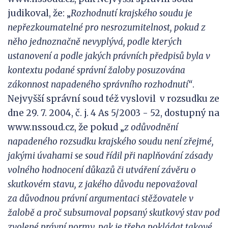
judikoval, že: „
Rozhodnutí krajského soudu je
nepřezkoumatelné pro nesrozumitelnost, pokud z
něho jednoznačně nevyplývá, podle kterých
ustanovení a podle jakých právních předpisů byla v
kontextu podané správní žaloby posuzována
zákonnost napadeného správního rozhodnutí“
.
Nejvyšší správní soud též vyslovil v rozsudku ze
dne 29. 7. 2004, č. j. 4 As 5/2003 - 52, dostupný na
www.nssoud.cz, že pokud „
z
odůvodnění
napadeného rozsudku krajského soudu není zřejmé,
jakými úvahami se soud řídil při naplňování zásady
volného hodnocení důkazů či utváření závěru o
skutkovém stavu, z jakého důvodu nepovažov
al
za
důvodnou právní argumentaci stěžovatele v
žalobě a proč subsumoval popsaný skutkový stav pod
zvolené právní normy, pak je třeba pokládat takové