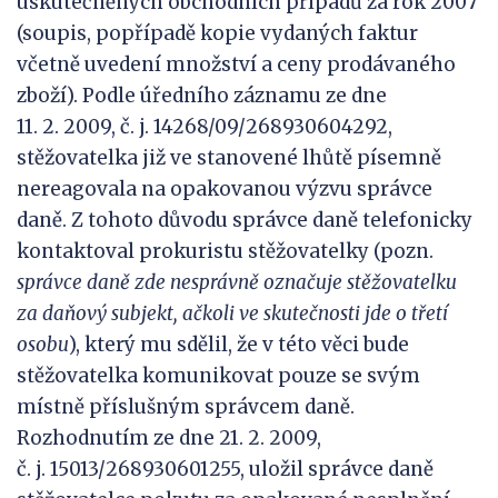
uskutečněných obchodních případů za rok 2007
(soupis, popřípadě kopie vydaných faktur
včetně uvedení množství a ceny prodávaného
zboží). Podle úředního záznamu ze dne
11. 2. 2009, č. j. 14268/09/268930604292,
stěžovatelka již ve stanovené lhůtě písemně
nereagovala na opakovanou výzvu správce
daně. Z tohoto důvodu správce daně telefonicky
kontaktoval prokuristu stěžovatelky (pozn.
správce daně zde nesprávně označuje stěžovatelku
za daňový subjekt, ačkoli ve skutečnosti jde o třetí
osobu
), který mu sdělil, že v této věci bude
stěžovatelka komunikovat pouze se svým
místně příslušným správcem daně.
Rozhodnutím ze dne 21. 2. 2009,
č. j. 15013/268930601255, uložil správce daně