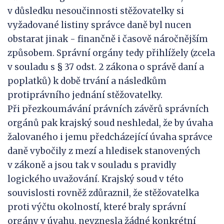
v důsledku nesoučinnosti stěžovatelky si
vyžadované listiny správce daně byl nucen
obstarat jinak - finančně i časově náročnějším
způsobem. Správní orgány tedy přihlížely (zcela
v souladu s § 37 odst. 2 zákona o správě daní a
poplatků) k době trvání a následkům
protiprávního jednání stěžovatelky.
Při přezkoumávání právních závěrů správních
orgánů pak krajský soud neshledal, že by úvaha
žalovaného i jemu předcházející úvaha správce
daně vybočily z mezí a hledisek stanovených
v zákoně a jsou tak v souladu s pravidly
logického uvažování. Krajský soud v této
souvislosti rovněž zdůraznil, že stěžovatelka
proti výčtu okolností, které braly správní
orgány v úvahu, nevznesla žádné konkrétní