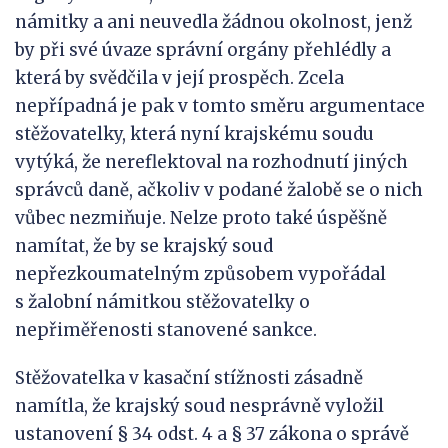
námitky a ani neuvedla žádnou okolnost, jenž
by při své úvaze správní orgány přehlédly a
která by svědčila v její prospěch. Zcela
nepřípadná je pak v tomto směru argumentace
stěžovatelky, která nyní krajskému soudu
vytýká, že nereflektoval na rozhodnutí jiných
správců daně, ačkoliv v podané žalobě se o nich
vůbec nezmiňuje. Nelze proto také úspěšně
namítat, že by se krajský soud
nepřezkoumatelným způsobem vypořádal
s žalobní námitkou stěžovatelky o
nepřiměřenosti stanovené sankce.
Stěžovatelka v kasační stížnosti zásadně
namítla, že krajský soud nesprávně vyložil
ustanovení § 34 odst. 4 a § 37 zákona o správě