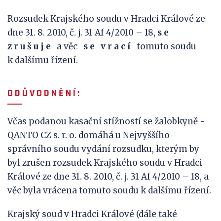
Rozsudek Krajského soudu v Hradci Králové ze
dne 31. 8. 2010, č. j. 31 Af 4/2010 – 18,
s
e
z
r
u
š
u
j
e
a věc
s
e
v
r
a
c
í
tomuto soudu
k dalšímu řízení.
O D Ů V
O D N Ě N Í
:
Včas podanou kasační stížností se žalobkyně -
QANTO CZ s. r. o. domáhá u Nejvyššího
správního soudu vydání rozsudku, kterým by
byl zrušen rozsudek Krajského soudu v Hradci
Králové ze dne 31. 8. 2010, č. j. 31 Af 4/2010 – 18, a
věc byla vrácena tomuto soudu k dalšímu řízení.
Krajský soud v Hradci Králové (dále také