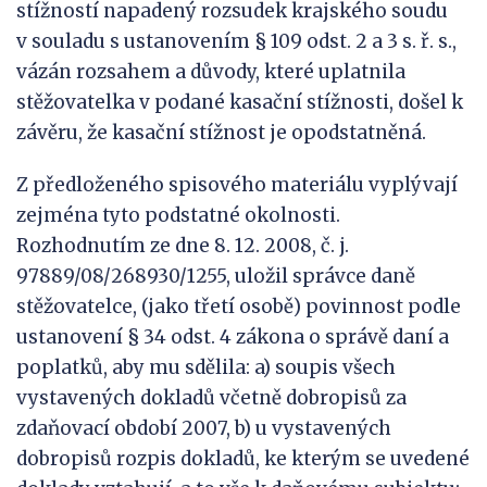
stížností napadený rozsudek krajského soudu
v souladu s ustanovením § 109 odst. 2 a 3 s. ř. s.,
vázán rozsahem a důvody, které uplatnila
stěžovatelka v podané kasační stížnosti, došel k
závěru, že kasační stížnost je opodstatněná.
Z předloženého spisového materiálu vyplývají
zejména tyto podstatné okolnosti.
Rozhodnutím ze dne 8. 12. 2008, č. j.
97889/08/268930/1255, uložil správce daně
stěžovatelce, (jako třetí osobě) povinnost podle
ustanovení § 34 odst. 4 zákona o správě daní a
poplatků, aby mu sdělila: a) soupis všech
vystavených dokladů včetně dobropisů za
zdaňovací období 2007, b) u vystavených
dobropisů rozpis dokladů, ke kterým se uvedené