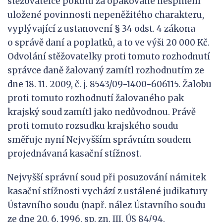
stěžovatelce pokutu za opakované nesplnění
uložené povinnosti nepeněžitého charakteru,
vyplývající z ustanovení § 34 odst. 4 zákona
o správě daní a poplatků, a to ve výši 20 000 Kč.
Odvolání stěžovatelky proti tomuto rozhodnutí
správce daně žalovaný zamítl rozhodnutím ze
dne 18. 11. 2009, č. j. 8543/09-1400-606115. Žalobu
proti tomuto rozhodnutí žalovaného pak
krajský soud zamítl jako nedůvodnou. Právě
proti tomuto rozsudku krajského soudu
směřuje nyní Nejvyšším správním soudem
projednávaná kasační stížnost.
Nejvyšší správní soud při posuzování námitek
kasační stížnosti vychází z ustálené judikatury
Ústavního soudu (např. nález Ústavního soudu
ze dne 20. 6. 1996, sp. zn. III. ÚS 84/94,