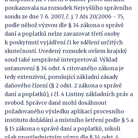
poukazovala na rozsudek Nejvyššího správního
soudu ze dne 7. 6. 2007, č. j. 7 Afs 20/2006 - 75,
podle něhož výzvou dle § 34 zákona o správě
daní a poplatků nelze zavazovat třetí osoby
k poskytnutí vyjádření či ke sdělení určitých
skutečností. Uvedený rozsudek ovšem krajský
soud také nesprávně interpretoval. Výklad
ustanovení § 34 odst. 4 citovaného zákona je
tedy extenzivní, porušující základní zásady
daňového řízení (§ 2 odst. 2 zákona o správě
daní a poplatků), i čl. 4 Listiny základních práv a
svobod. Správce daně mohl dosáhnout
požadovaného výsledku aplikací procesního
institutu dožádání a místního šetření podle § 5 a
§ 15 zákona o správě daní a poplatků, nikoli
však prostřednictvím výzvy dle § 34 odst. 4