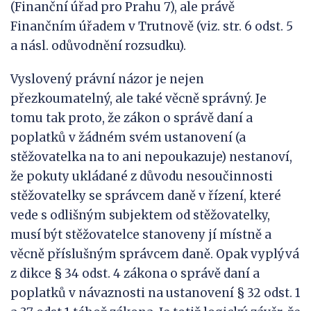
(Finanční úřad pro Prahu 7), ale právě
Finančním úřadem v Trutnově (viz. str. 6 odst. 5
a násl. odůvodnění rozsudku).
Vyslovený právní názor je nejen
přezkoumatelný, ale také věcně správný. Je
tomu tak proto, že zákon o správě daní a
poplatků v žádném svém ustanovení (a
stěžovatelka na to ani nepoukazuje) nestanoví,
že pokuty ukládané z důvodu nesoučinnosti
stěžovatelky se správcem daně v řízení, které
vede s odlišným subjektem od stěžovatelky,
musí být stěžovatelce stanoveny jí místně a
věcně příslušným správcem daně. Opak vyplývá
z dikce § 34 odst. 4 zákona o správě daní a
poplatků v návaznosti na ustanovení § 32 odst. 1