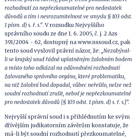
rozhodnutí za nepřezkoumatelné pro nedostatek
důvodů a tím i nesrozumitelnost ve smyslu § 103 odst.
1 písm. d) s. ř. s.“
. V rozsudku Nejvyššího
správního soudu ze dne 1. 6. 2005, č. j. 2 Azs
391/2004 - 62, dostupný na www.nssoud.cz, pak
tento soud vyslovil právní názor, že:
„Nezabýval-
li se krajský soud řádně uplatněným žalobní
m bodem
a místo to
ho odkázal na
odůvodnění rozhodnutí
žalovaného správního orgánu, které problematiku,
na niž žalobní bod dopadal, vůbec neřešilo, nelze než
soudní rozhodnutí zrušit, neboť je nepřezkoumatelné
pro nedostatek důvodů [§ 103 odst. 1 písm. d) s. ř. s.]“.
Nejvyšší správní soud i s přihlédnutím ke svým
dřívějším judikatorním závěrům konstatuje, že
má-li být soudní rozhodnutí přezkoumatelné,