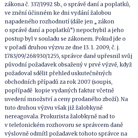
zákona č. 337/1992 Sb., o správě daní a poplatků,
ve znění účinném ke dni vydání žalobou
napadeného rozhodnutí (dále jen „ zákon
o správě daní a poplatků“) nepochybil a jeho
postup byl v souladu se zákonem. Pokud jde o
v pořadí druhou výzvu ze dne 13. 1. 2009, č. j.
1783/09/268930/1255, správce daně upřesnil svůj
původní požadavek obsažený v prvé výzvě, když
požadoval sdělit přehled uskutečněných
obchodních případů za rok 2007 (soupis,
popřípadě kopie vydaných faktur včetně
uvedení množství a ceny prodaného zboží). Na
tuto druhou výzvu však již žalobkyně
nereagovala. Prokurista žalobkyně nad to
v telefonickém rozhovoru se správcem daně
výslovně odmítl požadavek tohoto správce na