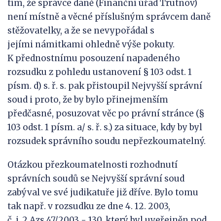
tím, že správce daně (Finanční úřad Trutnov)
není místně a věcné příslušným správcem daně
stěžovatelky, a že se nevypořádal s
jejími námitkami ohledně výše pokuty.
K přednostnímu posouzení napadeného
rozsudku z pohledu ustanovení § 103 odst. 1
písm. d) s. ř. s. pak přistoupil Nejvyšší správní
soud i proto, že by bylo přinejmenším
předčasné, posuzovat věc po právní stránce (§
103 odst. 1 písm. a/ s. ř. s.) za situace, kdy by byl
rozsudek správního soudu nepřezkoumatelný.
Otázkou přezkoumatelnosti rozhodnutí
správních soudů se Nejvyšší správní soud
zabýval ve své judikatuře již dříve. Bylo tomu
tak např. v rozsudku ze dne 4. 12. 2003,
č. j. 2 Azs 47/2003 - 130, který byl uveřejněn pod