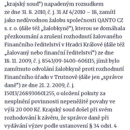
„krajský soud“) napadeným rozsudkem
ze dne 31. 8. 2010, č. j. 31 Af 4/2010 – 18, zamítl
jako nedůvodnou žalobu společnosti QANTO CZ
s. r. o. (dále též „žalobkyně“), kterou se domáhala
přezkoumání a zrušení rozhodnutí žalovaného
Finančního ředitelství v Hradci Králové (dále též
„žalovaný nebo finanční ředitelství“) ze dne
18. 11. 2009, č. j. 8543/09-1400-606115, jímž bylo
zamítnuto odvolání žalobkyně proti rozhodnutí
Finančního úřadu v Trutnově (dále jen „správce
daně“) ze dne 21. 2. 2009, č. j.
15013/268930601255, o uložení pokuty za
nesplnění povinnosti nepeněžité povahy ve
výši 20 000 Kč. Krajský soud došel při svém
rozhodování k závěru, že správce daně při
vydávání výzev podle ustanovení § 34 odst. 4