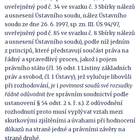
uveřejněný pod č. 34 ve svazku č. 3 Sbírky nálezů
a usnesení Ústavního soudu, nález Ústavního
soudu ze dne 26. 6. 1997, sp. zn. III. ÚS 94/97,
uveřejněný pod č. 85 ve svazku č. 8 Sbírky nálezů
a usnesení Ústavního soudu), podle níž jedním
z principů, které představují součást práva na
řádný a spravedlivý proces, jakož i pojem
právního státu (čl. 36 odst. 1 Listiny základních
práv a svobod, čl. 1 Ústavy), jež vylučuje libovůli
při rozhodování,
je
i
povinnost soudů své rozsudky
řádně odůvodnit
(ve správním soudnictví podle
ustanovení § 54 odst. 2 s. ř. s.). Z odůvodnění
rozhodnutí proto musí vyplývat vztah mezi
skutkovými zjištěními a úvahami při hodnocení
důkazů na straně jedné a právními závěry na
straně druhé.