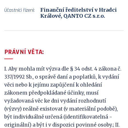
Finanční ředitelství v Hradci
Účastníci řízení:
Králové, QANTO CZ s.r.o.
PRÁVNÍ VĚTA:
I. Aby mohla mít výzva dle § 34 odst. 4 zákona č.
337/1992 Sb., o správě daní a poplatků, k vydání
věci nebo k jejímu zapůjčení k ohledání
zákonem předpokládané účinky, musí
vyžadovaná věc ke dni vydání rozhodnutí
(výzvy) reálně existovat (v materiální podobě),
být individuálně určená (identifikovatelná -
originální) a být i v dispozici povinné osoby.; II.