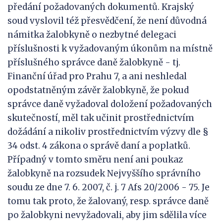
předání požadovaných dokumentů. Krajský
soud vyslovil též přesvědčení, že není důvodná
námitka žalobkyně o nezbytné delegaci
příslušnosti k vyžadovaným úkonům na místně
příslušného správce daně žalobkyně - tj.
Finanční úřad pro Prahu 7, a ani neshledal
opodstatněným závěr žalobkyně, že pokud
správce daně vyžadoval doložení požadovaných
skutečností, měl tak učinit prostřednictvím
dožádání a nikoliv prostřednictvím výzvy dle §
34 odst. 4 zákona o správě daní a poplatků.
Případný v tomto směru není ani poukaz
žalobkyně na rozsudek Nejvyššího správního
soudu ze dne 7. 6. 2007, č. j. 7 Afs 20/2006 - 75. Je
tomu tak proto, že žalovaný, resp. správce daně
po žalobkyni nevyžadovali, aby jim sdělila více