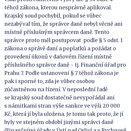
téhož zákona, kterou nesprávně aplikoval.
Krajský soud pochybil, pokud se vůbec
nezabýval tím, že správce daně nebyl věcně ani
místně příslušným správcem daně. Tento
správce proto měl postupovat podle § 5 odst. 1
zákona o správě daní a poplatků a požádat o
provedení úkonů v daňovém řízení místně
příslušného správce daně - tj. Finanční úřad pro
Prahu 7. Podle ustanovení § 7 téhož zákona je
pak i sporné to, zda je vůbec osobou
zúčastněnou na řízení. V neposlední řadě
se krajský soud dostatečně nevypořádal ani
s námitkami stran výše sankce ve výši 20 000
Kč, která jí byla uložena. Je tomu tak proto, že jí
byly ve stejném období jinými správci daně
(Finančními úřady v Ústí nad Orlicí a v Rychnově