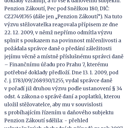
doklady vztahují, a to vše k daňovému subjektu:
Penzion Zákoutí, Pec pod Sněžkou 180, DIČ:
CZ27491765 (dále jen „Penzion Zákoutí“). Na tuto
výzvu stěžovatelka reagovala přípisem ze dne
22. 12. 2009, v němž nepřímo odmítla výzvu
splnit s poukazem na povinnost mlčenlivosti a
požádala správce daně o předání záležitosti
jejímu věcně a místně příslušnému správci daně
– Finančnímu úřadu pro Prahu 7, kterému
potřebné doklady předloží. Dne 13. 1. 2009, pod
č. j. 1783/09/268930/1255, vydal správce daně
v pořadí již druhou výzvu podle ustanovení § 34
odst. 4 zákona o správě daní a poplatků, kterou
uložil stěžovatelce, aby mu v souvislosti
s probíhajícím řízením u daňového subjektu
Penzion Zákoutí sdělila: - přehled