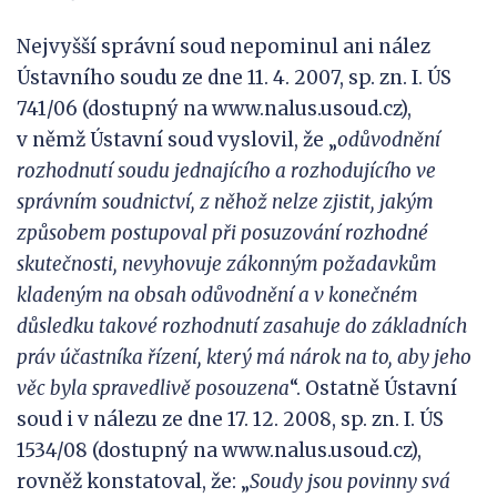
Nejvyšší správní soud nepominul ani nález
Ústavního soudu ze dne 11. 4. 2007, sp. zn. I. ÚS
741/06 (dostupný na www.nalus.usoud.cz),
v němž Ústavní soud vyslovil, že „
odůvodnění
rozhodnutí soudu jednajícího a rozhodujícího ve
správním soudnictví, z něhož nelze zjistit, jakým
způsobem postupoval při posuzování rozhodné
skutečnosti, nevyhovuje zákonným požadavkům
kladeným na
obsah odůvodnění a v konečném
důsledku takové rozhodnutí zasahuje do základních
práv účastníka řízení, který má nárok na to, aby jeho
věc byla spravedlivě posouzena
“. Ostatně Ústavní
soud i v nálezu ze dne 17. 12. 2008, sp. zn. I. ÚS
1534/08 (dostupný na www.nalus.usoud.cz),
rovněž konstatoval, že: „
Soudy jsou povinny svá