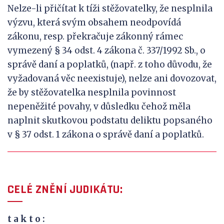
Nelze-li přičítat k tíži stěžovatelky, že nesplnila
výzvu, která svým obsahem neodpovídá
zákonu, resp. překračuje zákonný rámec
vymezený § 34 odst. 4 zákona č. 337/1992 Sb., o
správě daní a poplatků, (např. z toho důvodu, že
vyžadovaná věc neexistuje), nelze ani dovozovat,
že by stěžovatelka nesplnila povinnost
nepeněžité povahy, v důsledku čehož měla
naplnit skutkovou podstatu deliktu popsaného
v § 37 odst. 1 zákona o správě daní a poplatků.
CELÉ ZNĚNÍ JUDIKÁTU:
t a k
t o :