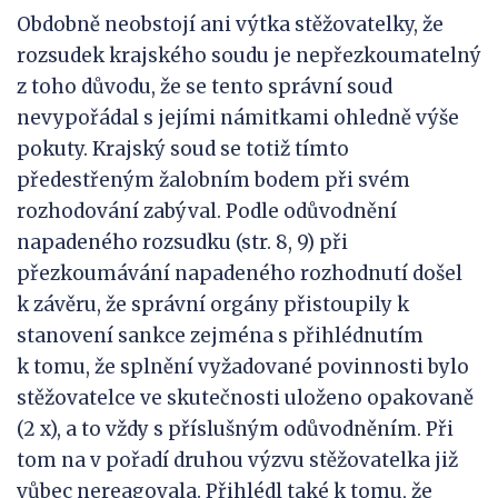
Obdobně neobstojí ani výtka stěžovatelky, že
rozsudek krajského soudu je nepřezkoumatelný
z toho důvodu, že se tento správní soud
nevypořádal s jejími námitkami ohledně výše
pokuty. Krajský soud se totiž tímto
předestřeným žalobním bodem při svém
rozhodování zabýval. Podle odůvodnění
napadeného rozsudku (str. 8, 9) při
přezkoumávání napadeného rozhodnutí došel
k závěru, že správní orgány přistoupily k
stanovení sankce zejména s přihlédnutím
k tomu, že splnění vyžadované povinnosti bylo
stěžovatelce ve skutečnosti uloženo opakovaně
(2 x), a to vždy s příslušným odůvodněním. Při
tom na v pořadí druhou výzvu stěžovatelka již
vůbec nereagovala. Přihlédl také k tomu, že