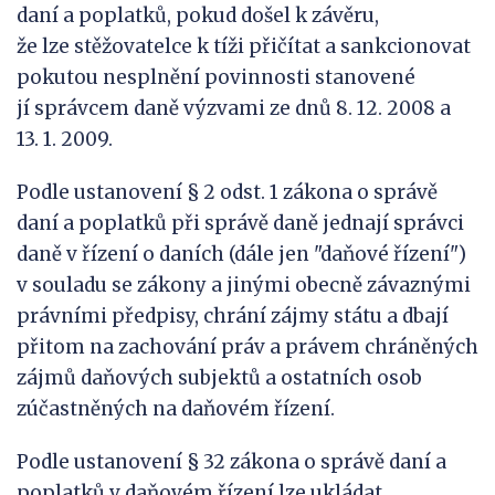
daní a poplatků, pokud došel k závěru,
že lze stěžovatelce k tíži přičítat a sankcionovat
pokutou nesplnění povinnosti stanovené
jí správcem daně výzvami ze dnů 8. 12. 2008 a
13. 1. 2009.
Podle ustanovení § 2 odst. 1 zákona o správě
daní a poplatků při správě daně jednají správci
daně v řízení o daních (dále jen "daňové řízení")
v souladu se zákony a jinými obecně závaznými
právními předpisy, chrání zájmy státu a dbají
přitom na zachování práv a právem chráněných
zájmů daňových subjektů a ostatních osob
zúčastněných na daňovém řízení.
Podle ustanovení § 32 zákona o správě daní a
poplatků v daňovém řízení lze ukládat