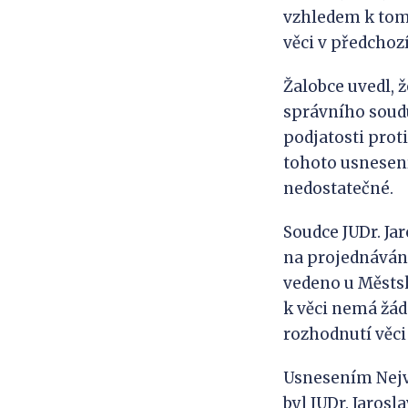
vzhledem k tomu
věci v předchoz
Žalobce uvedl, 
správního soudu 
podjatosti prot
tohoto usnesení
nedostatečné.
Soudce JUDr. Jar
na projednávání
vedeno u Městsk
k věci nemá žád
rozhodnutí věci
Usnesením Nejvy
byl JUDr. Jaros