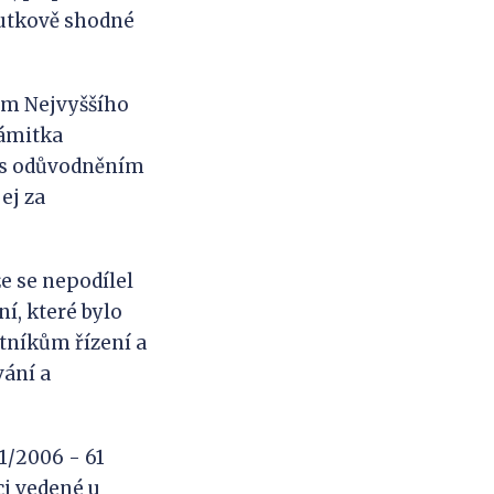
kutkově shodné
ím Nejvyššího
námitka
e s odůvodněním
ej za
že se nepodílel
í, které bylo
stníkům řízení a
vání a
1/2006 - 61
ci vedené u