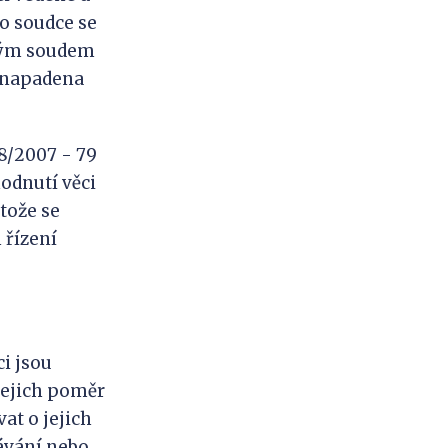
to soudce se
ským soudem
a napadena
28/2007 - 79
odnutí věci
tože se
 řízení
ci jsou
 jejich poměr
at o jejich
návání nebo