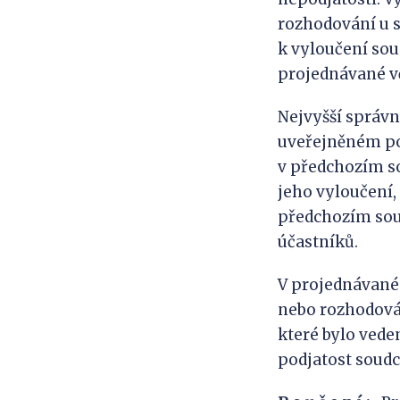
rozhodování u 
k vyloučení sou
projednávané vě
Nejvyšší správní
uveřejněném pod
v předchozím sou
jeho vyloučení,
předchozím soud
účastníků.
V projednávané 
nebo rozhodován
které bylo vede
podjatost soudc