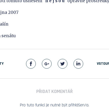
ti tomuto usnesení
n e j s
o u
opravné prostředky
íjna 2007
lašín
enátu
TY
VSTOUP
PŘIDAT KOMENTÁŘ
Pro tuto funkci je nutné být přihlášen/a.