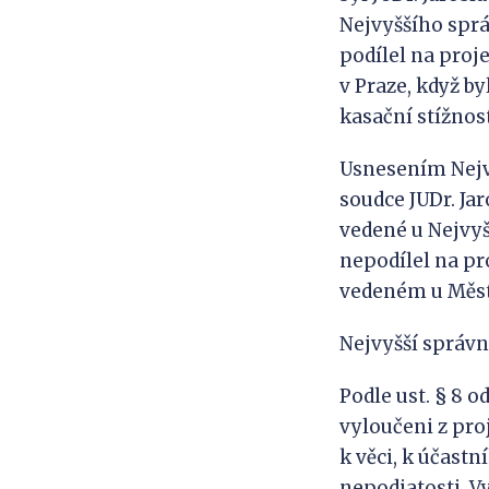
Nejvyššího sprá
podílel na proj
v Praze, když b
kasační stížnost
Usnesením Nejvy
soudce JUDr. Ja
vedené u Nejvyš
nepodílel na pr
vedeném u Měst
Nejvyšší správn
Podle ust. § 8 o
vyloučeni z pro
k věci, k účast
nepodjatosti. Vy