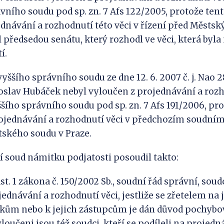
vního soudu pod sp. zn. 7 Afs 122/2005, protože ten
ednávání a rozhodnutí této věci v řízení před Měst
yl předsedou senátu, který rozhodl ve věci, která byl
í.
ššího správního soudu ze dne 12. 6. 2007 č. j. Nao 
roslav Hubáček nebyl vyloučen z projednávání a rozh
šího správního soudu pod sp. zn. 7 Afs 191/2006, pro
ojednávání a rozhodnutí věci v předchozím soudním
ského soudu v Praze.
í soud námitku podjatosti posoudil takto:
dst. 1 zákona č. 150/2002 Sb., soudní řád správní, soud
jednávání a rozhodnutí věci, jestliže se zřetelem na
níkům nebo k jejich zástupcům je dán důvod pochybov
loučeni jsou též soudci, kteří se podíleli na projed