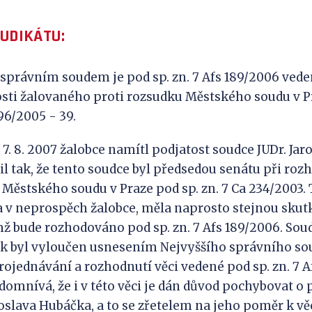
JUDIKÁTU:
správním soudem je pod sp. zn. 7 Afs 189/2006 vede
osti žalovaného proti rozsudku Městského soudu v Pr
196/2005 - 39.
7. 8. 2007 žalobce namítl podjatost soudce JUDr. Jar
l tak, že tento soudce byl předsedou senátu při roz
Městského soudu v Praze pod sp. zn. 7 Ca 234/2003. T
a v neprospěch žalobce, měla naprosto stejnou sku
mž bude rozhodováno pod sp. zn. 7 Afs 189/2006. Soud
k byl vyloučen usnesením Nejvyššího správního soud
projednávání a rozhodnutí věci vedené pod sp. zn. 7 A
domnívá, že i v této věci je dán důvod pochybovat o 
roslava Hubáčka, a to se zřetelem na jeho poměr k vě