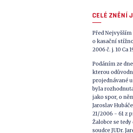
CELÉ ZNĚNÍ 
Před Nejvyšším 
o kasační stížn
2006 č. j. 10 Ca 
Podáním ze dne 
kterou odůvodni
projednávané u 
byla rozhodnut
jako spor, o ně
Jaroslav Hubáče
21/2006 - 61 z 
Žalobce se tedy 
soudce JUDr. Ja