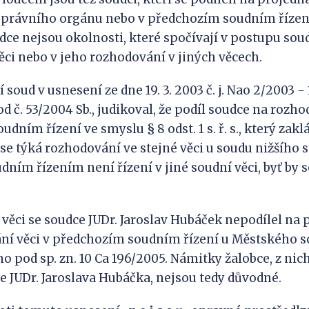
správního orgánu nebo v předchozím soudním říze
dce nejsou okolnosti, které spočívají v postupu soud
ci nebo v jeho rozhodování v jiných věcech.
 soud v usnesení ze dne 19. 3. 2003 č. j. Nao 2/2003 - 
 č. 53/2004 Sb., judikoval, že podíl soudce na rozh
dním řízení ve smyslu § 8 odst. 1 s. ř. s., který zak
 se týká rozhodování ve stejné věci u soudu nižšího 
ním řízením není řízení v jiné soudní věci, byť by se
věci se soudce JUDr. Jaroslav Hubáček nepodílel na
í věci v předchozím soudním řízení u Městského so
no pod sp. zn. 10 Ca 196/2005. Námitky žalobce, z nic
e JUDr. Jaroslava Hubáčka, nejsou tedy důvodné.