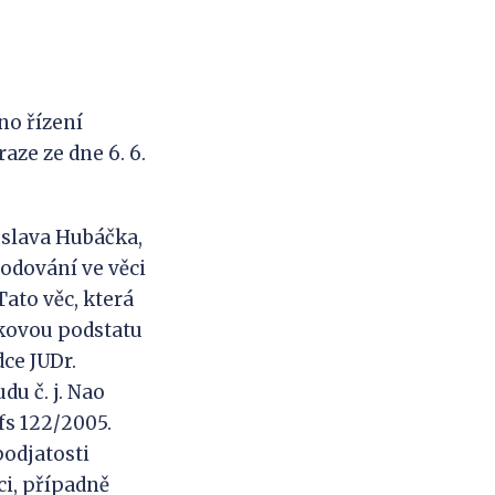
no řízení
aze ze dne 6. 6.
oslava Hubáčka,
hodování ve věci
ato věc, která
tkovou podstatu
ce JUDr.
u č. j. Nao
fs 122/2005.
podjatosti
ci, případně