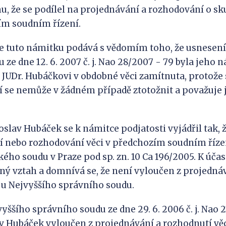
, že se podílel na projednávání a rozhodování o s
ím soudním řízení.
že tuto námitku podává s vědomím toho, že usnesen
ze dne 12. 6. 2007 č. j. Nao 28/2007 - 79 byla jeho 
i JUDr. Hubáčkovi v obdobné věci zamítnuta, protož
 se nemůže v žádném případě ztotožnit a považuje j
oslav Hubáček se k námitce podjatosti vyjádřil tak, 
 nebo rozhodování věci v předchozím soudním řízen
ého soudu v Praze pod sp. zn. 10 Ca 196/2005. K úča
ný vztah a domnívá se, že není vyloučen z projedná
 u Nejvyššího správního soudu.
ššího správního soudu ze dne 29. 6. 2006 č. j. Nao 2
lav Hubáček vyloučen z projednávání a rozhodnutí vě