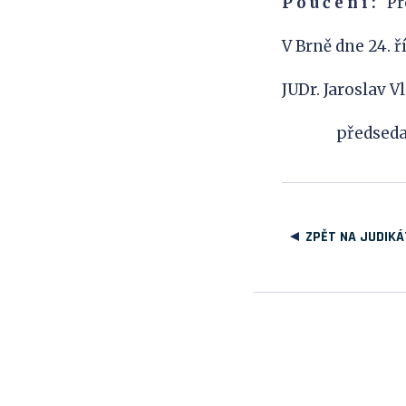
P o u č e n í :
Pro
V Brně dne 24. ř
JUDr. Jaroslav V
předseda s
ZPĚT NA JUDIKÁ