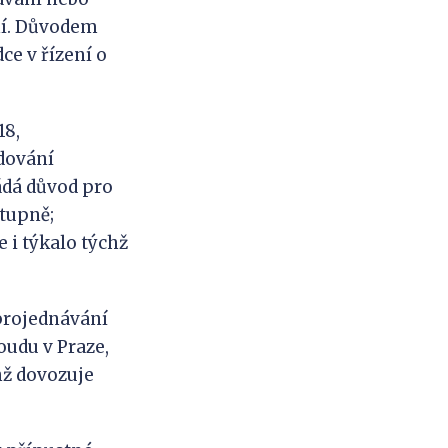
ní. Důvodem
ce v řízení o
18,
odování
ládá důvod pro
stupně;
 i týkalo týchž
 projednávání
udu v Praze,
hž dovozuje