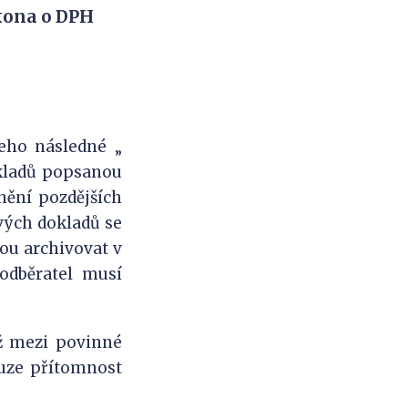
kona o DPH
eho následné „
okladů popsanou
znění pozdějších
vých dokladů se
ou archivovat v
 odběratel musí
ž mezi povinné
ouze přítomnost