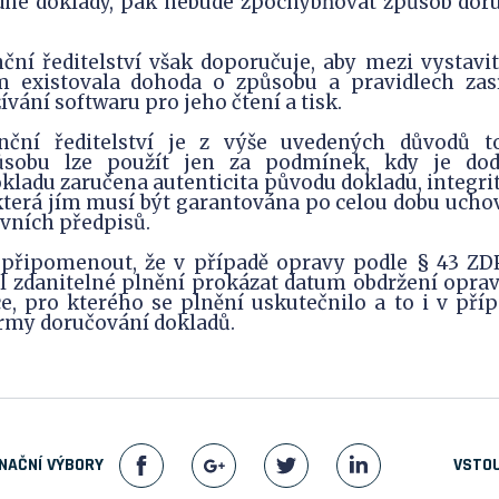
dné doklady, pak nebude zpochybňovat způsob doruč
ční ředitelství však doporučuje, aby mezi vystavi
 existovala dohoda o způsobu a pravidlech zas
vání softwaru pro jeho čtení a tisk.
anční ředitelství je z výše uvedených důvodů t
sobu lze použít jen za podmínek, kdy je dod
kladu zaručena autenticita původu dokladu, integri
 která jím musí být garantována po celou dobu ucho
vních předpisů.
 připomenout, že v případě opravy podle § 43 ZD
il zdanitelné plnění prokázat datum obdržení opr
e, pro kterého se plnění uskutečnilo a to i v příp
ormy doručování dokladů.
NAČNÍ VÝBORY
VSTOU