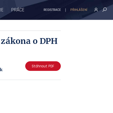
ŘE
PRÁCE
REGISTRACE
PŘIHLÁŠENÍ
u zákona o DPH
Stáhnout PDF
ek