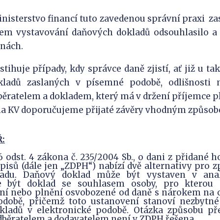
inisterstvo financí tuto zavedenou správní praxi
za
em vystavování daňových dokladů odsouhlasilo a 
nách.
tihuje případy, kdy správce daně zjistí, ať již u t
okladů zaslaných v písemné podobě, odlišnosti
ratelem a dokladem, který má v držení příjemce pl
na KV doporučujeme přijaté závěry vhodným způsob
Ř:
 odst. 4 zákona č. 235/2004 Sb., o dani z přidané h
pisů (dále jen „ZDPH“) nabízí dvě alternativy pro 
adu. Daňový doklad může být vystaven v ana
 být doklad se souhlasem osoby, pro kterou 
ění nebo plnění osvobozené od daně s nárokem na o
odobě, přičemž toto ustanovení stanoví nezbyt
kladů v elektronické podobě. Otázka způsobu p
dběratelem a dodavatelem není v ZDPH řešena.