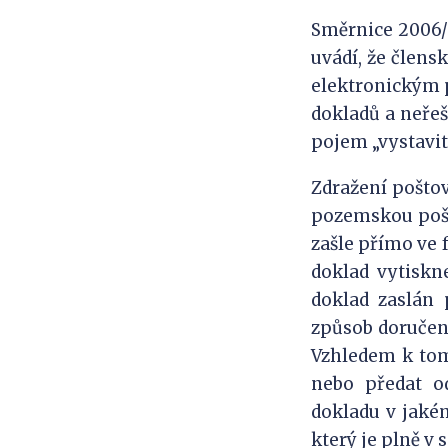
Směrnice 2006/1
uvádí, že člens
elektronickým p
dokladů a neřeš
pojem „vystavit
Zdražení poštov
pozemskou poš
zašle přímo ve 
doklad vytiskn
doklad zaslán 
způsob doručení
Vzhledem k tom
nebo předat od
dokladu v jaké
který je plně v