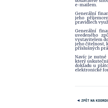
dodavatele sho
e-mailem.
Generální finan
jeho příjemcem
pravidlech využí
Generální fin
uvedeného způ
vystavitelem do
jeho čitelnost,
příslušných prá
Navíc je nutné
který uskutečn
dokladu u plátc
elektronické f
ZPĚT NA KOORDI