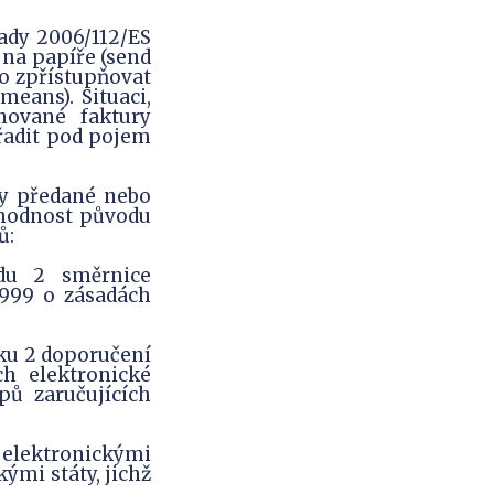
ady 2006/112/ES
 na papíře (send
bo zpřístupňovat
means). Situaci,
nované faktury
dřadit pod pojem
dy předané nebo
ohodnost původu
ů:
du 2 směrnice
1999 o zásadách
ku 2 doporučení
ch elektronické
pů zaručujících
elektronickými
ými státy, jichž