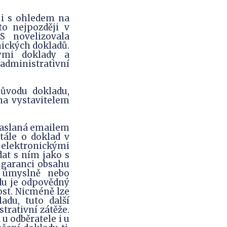
 i s ohledem na
to nejpozději v
ES novelizovala
nických dokladů.
ými doklady a
 administrativní
původu dokladu,
na vystavitelem
zaslaná emailem
stále o doklad v
 elektronickými
at s ním jako s
v garanci obsahu
 úmyslně nebo
du je odpovědný
ost. Nicméně lze
adu, tuto další
trativní zátěže.
u odběratele i u