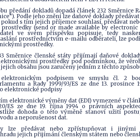
obu předání dokladů dopadá článek 232 Směrnice R
nice“). Podle jeho znění lze daňové doklady předávat
 pokud s tím jejich příjemce souhlasí, předávat ne
prostředky (send or made available by electronic 
adatel ve svém příspěvku popisuje, tedy naske
aslání prostřednictvím e-mailu odběrateli, lze po
nickými prostředky.
33 Směrnice členské státy přijímají daňové dokla
lektronickými prostředky pod podmínkou, že věr
jejich obsahu jsou zaručeny jedním z těchto způsob
 elektronickým podpisem ve smyslu čl. 2 bo
lamentu a Rady 1999/93/ES ze dne 13. prosince 
o elektronické podpisy
vím elektronické výměny dat (EDI) vymezené v člán
0/ES ze dne 19. října 1994 o právních aspekte
stliže dohoda o této výměně stanoví užití postu
vodu a neporušenost dat.
y lze předávat nebo zpřístupňovat i jinými 
ýhradu jejich přijímání členským státem nebo člensk