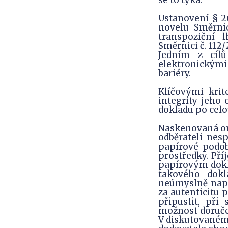
Ustanovení § 2
novelu Směrnic
transpoziční l
Směrnici č. 112
Jedním z cíl
elektronickými 
bariéry.
Klíčovými krit
integrity jeho 
dokladu po celo
Naskenovaná or
odběrateli nesp
papírové podob
prostředky. Pří
papírovým dokla
takového dok
neúmyslně např
za autenticitu 
připustit, při
možnost doručen
V diskutovaném 