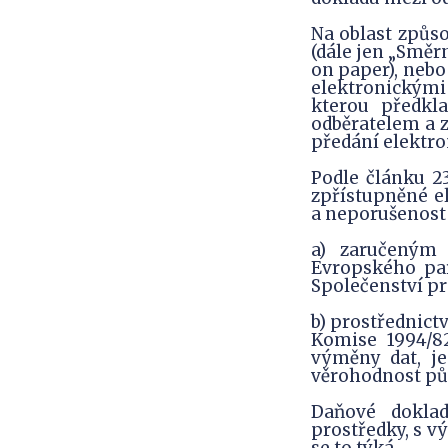
Na oblast způs
(dále jen „Směr
on paper), nebo
elektronickými 
kterou předkl
odběratelem a z
předání elektro
Podle článku 2
zpřístupněné e
a neporušenost 
a) zaručeným
Evropského par
Společenství pr
b) prostřednict
Komise 1994/82
výměny dat, je
věrohodnost pů
Daňové doklad
prostředky, s v
se to týká.