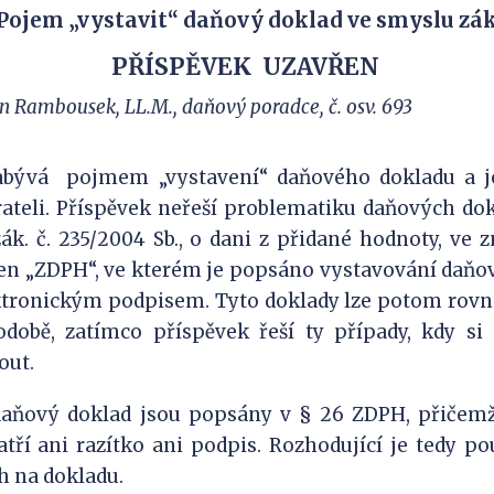
Pojem „vystavit“ daňový doklad ve smyslu zá
PŘÍSPĚVEK
UZAVŘEN
an Rambousek, LL.M., daňový poradce, č. osv. 693
abývá
pojmem „vystavení“ daňového dokladu a j
rateli. Příspěvek neřeší problematiku daňových d
zák. č. 235/2004 Sb., o dani z přidané hodnoty, ve 
jen „ZDPH“, ve kterém je popsáno vystavování daňo
tronickým podpisem. Tyto doklady lze potom rovn
odobě, zatímco příspěvek řeší ty případy, kdy si
out.
daňový doklad jsou popsány v § 26 ZDPH, přičem
atří ani razítko ani podpis. Rozhodující je tedy p
h na dokladu.