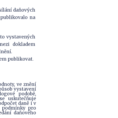
sílání daňových
publikovalo na
akto vystavených
 mezi dokladem
nění.
em publikovat.
odnoty, ve znění
způsob vystavení
logové podobě,
se uskutečňuje
dpočet daně i v
né podmínky pro
ředání daňového