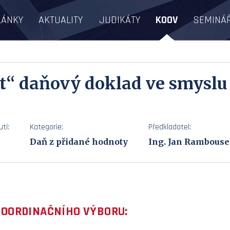
LÁNKY
AKTUALITY
JUDIKÁTY
KOOV
SEMINÁ
it“ daňový doklad ve smysl
tí:
Kategorie:
Předkladatel:
Daň z přidané hodnoty
Ing. Jan Rambous
KOORDINAČNÍHO VÝBORU: