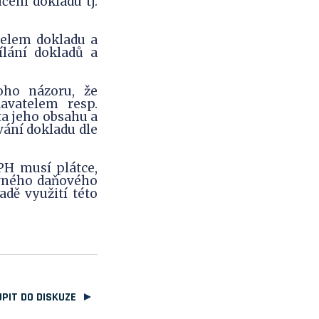
ení dokladu tj.
telem dokladu a
ílání dokladů a
oho názoru, že
avatelem resp.
ta jeho obsahu a
vání dokladu dle
PH musí plátce,
avného daňového
adě využití této
PIT DO DISKUZE