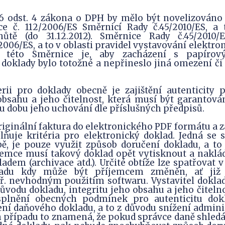
6 odst. 4 zákona o DPH by mělo být novelizováno
e č. 112/2006/ES Směrnicí Rady č.45/2010/ES, a 
hůtě (do 31.12.2012). Směrnice Rady č.45/2010/
/2006/ES, a to v oblasti pravidel vystavování elektro
ů této Směrnice je, aby zacházení s papírov
doklady bylo totožné a nepřineslo jiná omezení či
erii pro doklady obecně je zajištění autenticity 
obsahu a jeho čitelnost, která musí být garantová
u dobu jeho uchování dle příslušných předpisů.
iginální faktura do elektronického PDF formátu a 
lňuje kritéria pro elektronický doklad. Jedná se 
ě, je pouze využit způsob doručení dokladu, a to
jemce musí takový doklad opět vytisknout a naklád
dem (archivace atd.). Určité obtíže lze spatřovat 
ladu kdy může být příjemcem změněn, ať již
. nevhodným použitím softwaru. Vystavitel dokla
původu dokladu, integritu jeho obsahu a jeho čiteln
 splnění obecných podmínek pro autenticitu dokl
í daňového dokladu, a to z důvodu snížení adminis
případu to znamená, že pokud správce daně shledá 