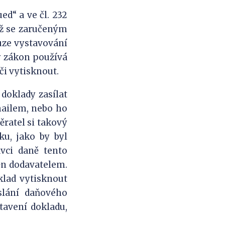
ed“ a ve čl. 232
ež se zaručeným
uze vystavování
ký zákon používá
či vytisknout.
 doklady zasílat
mailem, nebo ho
ěratel si takový
ku, jako by byl
ávci daně tento
těn dodavatelem.
klad vytisknout
slání daňového
tavení dokladu,