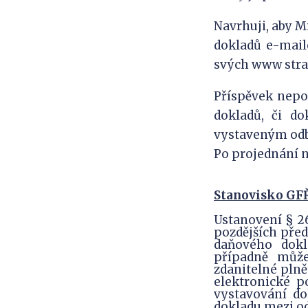
Navrhuji, aby M
dokladů e-mail
svých www stra
Příspěvek nepos
dokladů, či d
vystaveným odbě
Po projednání 
Stanovisko GF
Ustanovení § 26
pozdějších před
daňového dokl
případně může
zdanitelné pln
elektronické p
vystavování do
dokladu mezi o