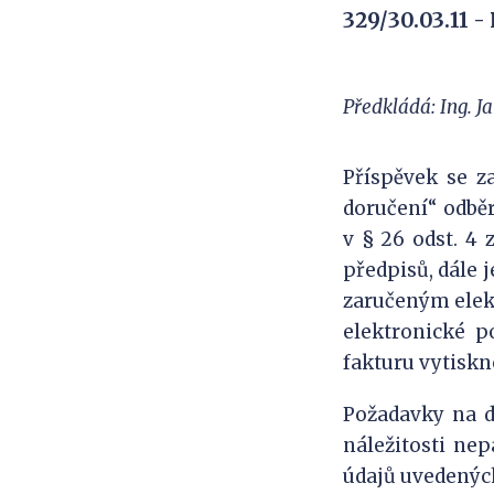
329/30.03.11
-
Předkládá: Ing. J
Příspěvek se z
doručení“ odbě
v § 26 odst. 4 
předpisů, dále 
zaručeným elek
elektronické p
fakturu vytiskn
Požadavky na 
náležitosti nep
údajů uvedenýc