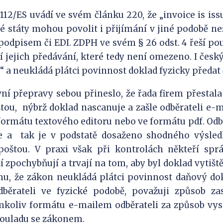
12/ES uvádí ve svém článku 220, že „invoice is issu
ké státy mohou povolit i přijímání v jiné podobě n
odpisem či EDI. ZDPH ve svém § 26 odst. 4 řeší po
í jejich předávání, které tedy není omezeno. I čes
“ a neukládá plátci povinnost doklad fyzicky předat 
ní přepravy sebou přineslo, že řada firem přestala
tou,
nýbrž doklad nascanuje a zašle odběrateli e-
formátu textového editoru nebo ve formátu pdf. Odb
e a
tak je v podstatě dosaženo shodného výsled
poštou. V praxi však při kontrolách někteří spr
 zpochybňují a trvají na tom, aby byl doklad vytiš
u, že zákon neukládá plátci povinnost daňový do
běrateli ve fyzické podobě, považuji způsob za
mkoliv formátu e-mailem odběrateli za způsob vys
 souladu se zákonem.