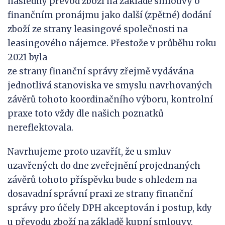
následný převod zboží na základě smlouvy o
finančním pronájmu jako další (zpětné) dodání
zboží ze strany leasingové společnosti na
leasingového nájemce. Přestože v průběhu roku
2021 byla
ze strany finanční správy zřejmě vydávána
jednotlivá stanoviska ve smyslu navrhovaných
závěrů tohoto koordinačního výboru, kontrolní
praxe toto vždy dle našich poznatků
nereflektovala.
Navrhujeme proto uzavřít, že u smluv
uzavřených do dne zveřejnění projednaných
závěrů tohoto příspěvku bude s ohledem na
dosavadní správní praxi ze strany finanční
správy pro účely DPH akceptován i postup, kdy
u převodu zboží na základě kupní smlouvy,