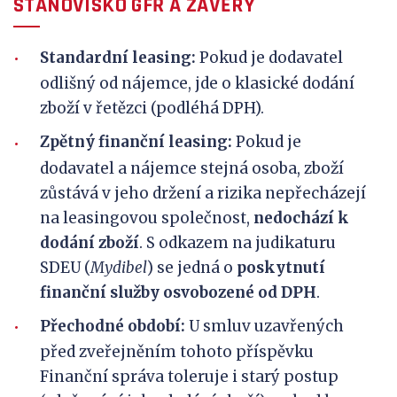
STANOVISKO GFŘ A ZÁVĚRY
Standardní leasing:
Pokud je dodavatel
odlišný od nájemce, jde o klasické dodání
zboží v řetězci (podléhá DPH).
Zpětný finanční leasing:
Pokud je
dodavatel a nájemce stejná osoba, zboží
zůstává v jeho držení a rizika nepřecházejí
na leasingovou společnost,
nedochází k
dodání zboží
. S odkazem na judikaturu
SDEU (
Mydibel
) se jedná o
poskytnutí
finanční služby osvobozené od DPH
.
Přechodné období:
U smluv uzavřených
před zveřejněním tohoto příspěvku
Finanční správa toleruje i starý postup