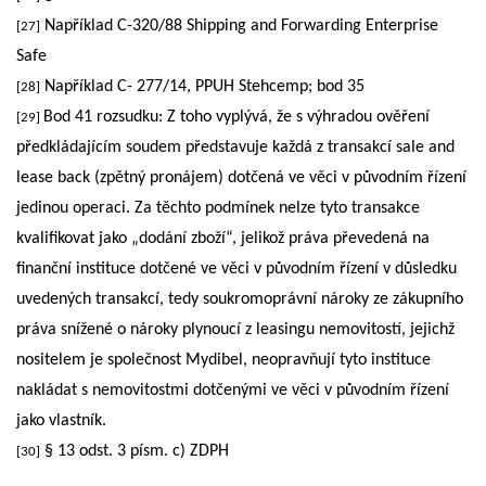
Například C-320/88 Shipping and Forwarding Enterprise
[27]
Safe
Například C- 277/14, PPUH Stehcemp; bod 35
[28]
Bod 41 rozsudku: Z toho vyplývá, že s výhradou ověření
[29]
předkládajícím soudem představuje každá z transakcí sale and
lease back (zpětný pronájem) dotčená ve věci v původním řízení
jedinou operaci. Za těchto podmínek nelze tyto transakce
kvalifikovat jako „dodání zboží“, jelikož práva převedená na
finanční instituce dotčené ve věci v původním řízení v důsledku
uvedených transakcí, tedy soukromoprávní nároky ze zákupního
práva snížené o nároky plynoucí z leasingu nemovitostí, jejichž
nositelem je společnost Mydibel, neopravňují tyto instituce
nakládat s nemovitostmi dotčenými ve věci v původním řízení
jako vlastník.
§ 13 odst. 3 písm. c) ZDPH
[30]