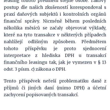
leasing tohoto předmětu stejné osobě. Takový
postup dle našich zkušeností korespondoval s
praxí daňových subjektů i kontrolních orgánů
finanční správy. Nicméně během posledních
několika měsíců se začaly objevovat výklady,
které na tyto transakce v některých případech
nahlížejí odlišným způsobem. Předmětem
tohoto příspěvku je proto sjednocení
interpretace z hlediska DPH u transakcí
finančního leasingu tak, jak je vymezen v § 13
odst. 3 písm. c) zákona o DPH.
Tento příspěvek neřeší problematiku daně z
příjmů či jiných daní (mimo DPH) a účetní
zachycení popisovaných transakcí.