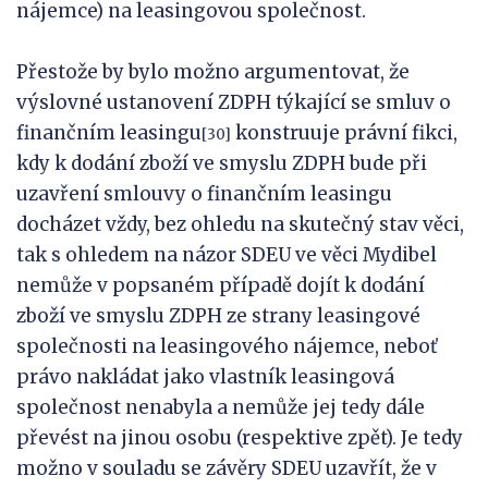
nájemce) na leasingovou společnost.
Přestože by bylo možno argumentovat, že
výslovné ustanovení ZDPH týkající se smluv o
finančním leasingu
konstruuje právní fikci,
[30]
kdy k dodání zboží ve smyslu ZDPH bude při
uzavření smlouvy o finančním leasingu
docházet vždy, bez ohledu na skutečný stav věci,
tak s ohledem na názor SDEU ve věci Mydibel
nemůže v popsaném případě dojít k dodání
zboží ve smyslu ZDPH ze strany leasingové
společnosti na leasingového nájemce, neboť
právo nakládat jako vlastník leasingová
společnost nenabyla a nemůže jej tedy dále
převést na jinou osobu (respektive zpět). Je tedy
možno v souladu se závěry SDEU uzavřít, že v