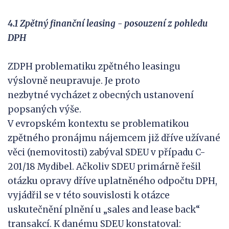
4.1 Zpětný finanční leasing - posouzení z pohledu
DPH
ZDPH problematiku zpětného leasingu
výslovně neupravuje. Je proto
nezbytné vycházet z obecných ustanovení
popsaných výše.
V evropském kontextu se problematikou
zpětného pronájmu nájemcem již dříve užívané
věci (nemovitosti) zabýval SDEU v případu C-
201/18 Mydibel. Ačkoliv SDEU primárně řešil
otázku opravy dříve uplatněného odpočtu DPH,
vyjádřil se v této souvislosti k otázce
uskutečnění plnění u „sales and lease back“
transakcí. K danému SDEU konstatoval: