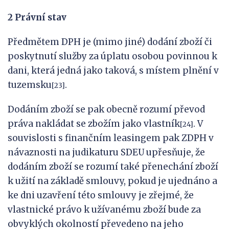
2 Právní stav
Předmětem DPH je (mimo jiné) dodání zboží či
poskytnutí služby za úplatu osobou povinnou k
dani, která jedná jako taková, s místem plnění v
tuzemsku
.
[23]
Dodáním zboží se pak obecně rozumí převod
práva nakládat se zbožím jako vlastník
. V
[24]
souvislosti s finančním leasingem pak ZDPH v
návaznosti na judikaturu SDEU upřesňuje, že
dodáním zboží se rozumí také přenechání zboží
k užití na základě smlouvy, pokud je ujednáno a
ke dni uzavření této smlouvy je zřejmé, že
vlastnické právo k užívanému zboží bude za
obvyklých okolností převedeno na jeho