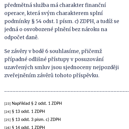
předmětná služba má charakter finanční
operace, která svým charakterem splní
podmínky § 54 odst. 1 písm. c) ZDPH, a tudíž se
jedná o osvobozené plnění bez nároku na
odpočet daně.
Se závěry v bodě 6 souhlasíme, přičemž
případné odlišné přístupy v posuzování
uzavřených smluv jsou sjednoceny nejpozději
zveřejněním závěrů tohoto příspěvku.
___________________________________________
Například § 2 odst. 1 ZDPH
[23]
§
13
odst.
1
ZDPH
[24]
§ 13 odst. 3 písm. c) ZDPH
[25]
§
14
odst.
1
ZDPH
[26]