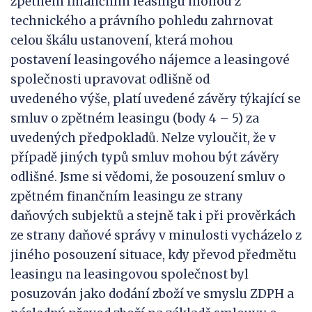
zpětném finančním leasingu mohou z
technického a právního pohledu zahrnovat
celou škálu ustanovení, která mohou
postavení leasingového nájemce a leasingové
společnosti upravovat odlišně od
uvedeného výše, platí uvedené závěry týkající se
smluv o zpětném leasingu (body 4 – 5) za
uvedených předpokladů. Nelze vyloučit, že v
případě jiných typů smluv mohou být závěry
odlišné. Jsme si vědomi, že posouzení smluv o
zpětném finančním leasingu ze strany
daňových subjektů a stejně tak i při prověrkách
ze strany daňové správy v minulosti vycházelo z
jiného posouzení situace, kdy převod předmětu
leasingu na leasingovou společnost byl
posuzován jako dodání zboží ve smyslu ZDPH a