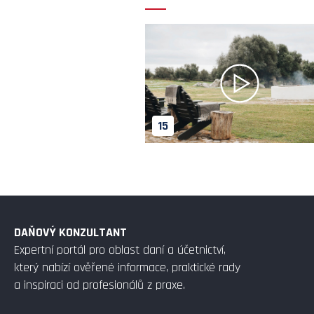
15
DAŇOVÝ KONZULTANT
Expertní portál pro oblast daní a účetnictví,
který nabízí ověřené informace, praktické rady
a inspiraci od profesionálů z praxe.