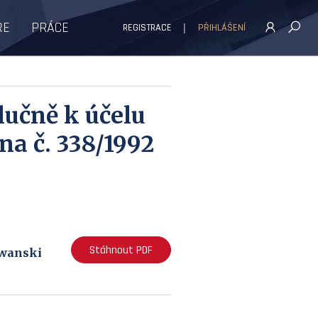
ŘE
PRÁCE
REGISTRACE
PŘIHLÁŠENÍ
lučně k účelu
na č. 338/1992
Stáhnout PDF
owanski