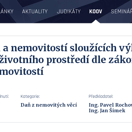
LÁNKY
AKTUALITY
JUDIKÁTY
KOOV
SEMINÁ
 a nemovitostí sloužících vý
životního prostředí dle záko
emovitostí
nutí:
Kategorie:
Předkladatel:
Daň z nemovitých věcí
Ing. Pavel Roch
Ing. Jan Šimek