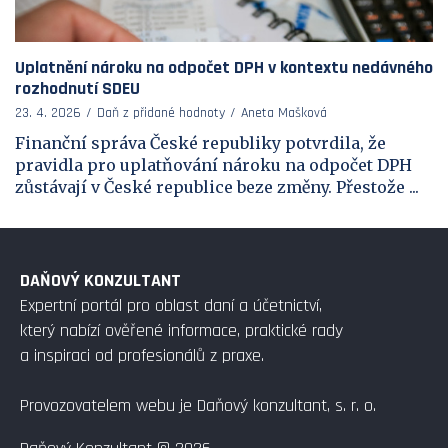
Uplatnění nároku na odpočet DPH v kontextu nedávného
rozhodnutí SDEU
23. 4. 2026
Daň z přidané hodnoty
Aneta Mašková
Finanční správa České republiky potvrdila, že
pravidla pro uplatňování nároku na odpočet DPH
zůstávají v České republice beze změny. Přestože ...
DAŇOVÝ KONZULTANT
Expertní portál pro oblast daní a účetnictví,
který nabízí ověřené informace, praktické rady
a inspiraci od profesionálů z praxe.
Provozovatelem webu je Daňový konzultant, s. r. o.