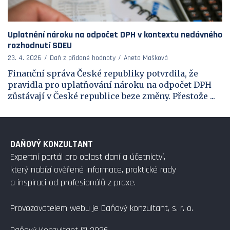
Uplatnění nároku na odpočet DPH v kontextu nedávného
rozhodnutí SDEU
23. 4. 2026
Daň z přidané hodnoty
Aneta Mašková
Finanční správa České republiky potvrdila, že
pravidla pro uplatňování nároku na odpočet DPH
zůstávají v České republice beze změny. Přestože ...
DAŇOVÝ KONZULTANT
Expertní portál pro oblast daní a účetnictví,
který nabízí ověřené informace, praktické rady
a inspiraci od profesionálů z praxe.
Provozovatelem webu je Daňový konzultant, s. r. o.