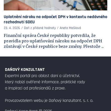
Uplatnění nároku na odpočet DPH v kontextu nedávného
rozhodnutí SDEU
23. 4. 2026
Daň z přidané hodnoty
Aneta Mašková
Finanční správa České republiky potvrdila, že
pravidla pro uplatňování nároku na odpočet DPH
zůstávají v České republice beze změny. Přestože ...
DAŇOVÝ KONZULTANT
Expertní portál pro oblast daní a účetnictví,
který nabízí ověřené informace, praktické rady
a inspiraci od profesionálů z praxe.
Provozovatelem webu je Daňový konzultant, s. r. o.