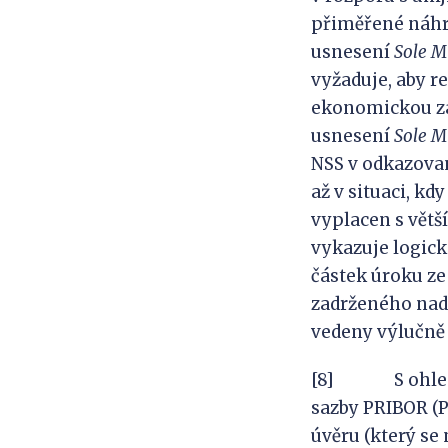
přiměřené náhr
usnesení
Sole
M
vyžaduje, aby r
ekonomickou zát
usnesení
Sole
M
NSS v odkazova
až v situaci, k
vyplacen s vět
vykazuje logic
částek úroku z
zadrženého nadm
vedeny výlučně
[8] S ohledem 
sazby PRIBOR (
úvěru (který se