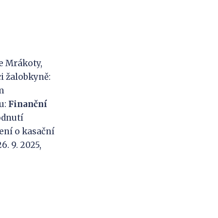
e Mrákoty,
i žalobkyně:
em
u:
Finanční
odnutí
zení o kasační
. 9. 2025,