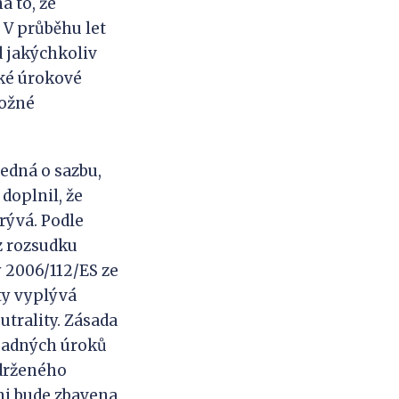
a to, že
 V průběhu let
d jakýchkoliv
aké úrokové
možné
dná o sazbu,
 doplnil, že
rývá. Podle
 z rozsudku
y 2006/112/ES ze
ty vyplývá
trality. Zásada
ípadných úroků
adrženého
ni bude zbavena