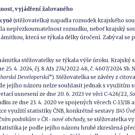
žnost, vyjádření žalovaného
kyně
(stěžovatelka) napadla rozsudek krajského so
tla nepřezkoumatelnost rozsudku, neboť krajský sou
ámitkou, která se týkala délky úročení. Zabýval se 
tka stěžovatelky se týkala výše úroku. Krajský s
e 25. 4. 2024, čj. 8 Afs 274/2022‑48, č. 4607/2024 Sb. 
horská Developerská
“). Stěžovatelka se závěry z cit
le jejího názoru nelze souhlasit jednak s využitím s
etací usnesení ze dne 20. 6. 2023 ve věci C‑426/22,
So
dku ze dne 23. 4. 2020 ve spojených věcech C‑13/18 a 
ázce využití statistiky ČNB, konkrétně sestavy
1145 Úv
čním podnikům v
ČR
‑
nové obchody,
se stěžovatelka vy
statistika je podle jejího názoru hrubě zkreslená pře