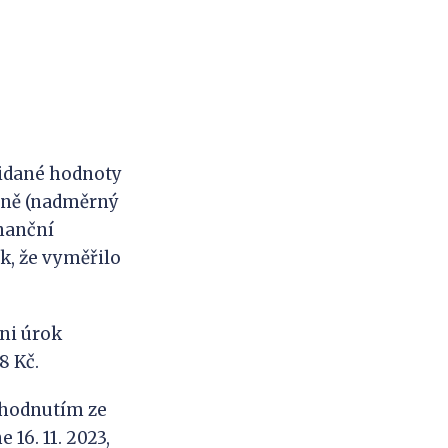
idané hodnoty
daně (nadměrný
inanční
ak, že vyměřilo
ni úrok
8 Kč.
hodnutím ze
 16. 11. 2023,