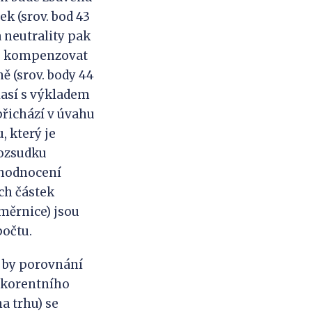
k (srov. bod 43
a neutrality pak
né kompenzovat
 (srov. body 44
lasí s výkladem
řichází v úvahu
, který je
ozsudku
ehodnocení
ch částek
měrnice) jsou
očtu.
 by porovnání
okorentního
a trhu) se