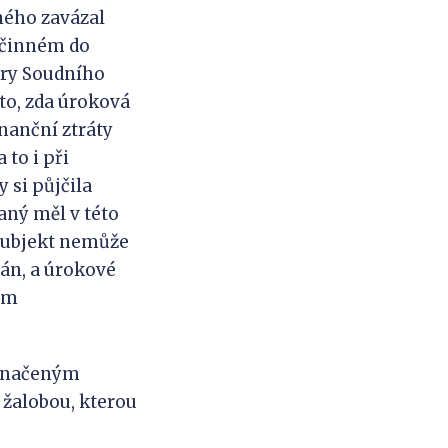
aného zavázal
 účinném do
tury Soudního
to, zda úroková
nanční ztráty
to i při
 si půjčila
ný měl v této
 subjekt nemůže
án, a úrokové
tím
označeným
 žalobou, kterou