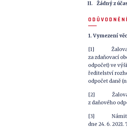
Žádný z úča
O
D Ů V
O
D N Ě N
1.
Vymezení
věc
[1] Žalovaný p
za zdaňovací ob
odpočet) ve výš
ředitelství roz
odpočet daně (n
[2] Žalovaný v
z daňového odpo
[3] Námitku ž
dne 24. 6. 2021.