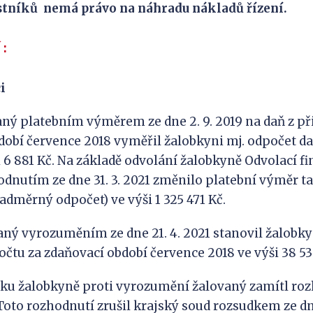
stníků nemá právo na náhradu nákladů řízení.
Í :
i
latebním výměrem ze dne 2. 9. 2019 na daň z př
dobí července 2018 vyměřil žalobkyni mj. odpočet 
i 6 881 Kč. Na základě odvolání žalobkyně Odvolací f
hodnutím ze dne 31. 3. 2021 změnilo platební výměr t
adměrný odpočet) ve výši 1 325 471 Kč.
yrozuměním ze dne 21. 4. 2021 stanovil žalobky
čtu za zdaňovací období července 2018 ve výši 38 53
alobkyně proti vyrozumění žalovaný zamítl roz
 Toto rozhodnutí zrušil krajský soud rozsudkem ze dne