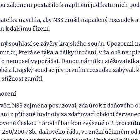
ou zákonem postačilo k naplnění judikaturních po
ka navrhla, aby NSS zrušil napadený rozsudek a v
 k dalšímu řízení.
aný
souhlasí se závěry krajského soudu. Upozornil na
itku, která se týkala délky úročení, v žalobě neupla
oto nemusel vypořádat. Danou námitku stěžovatelka 
obě a krajský soud se jí v prvním rozsudku zabýval. 
 stížnost zamítl.
nocení
ci NSS zejména posuzoval, zda úrok z daňového o
 dani z přidané hodnoty za zdaňovací období červenec
ovené Českou národní bankou zvýšené o 2 procentní
. 280/2009 Sb., daňového řádu, ve znění účinném od 1.