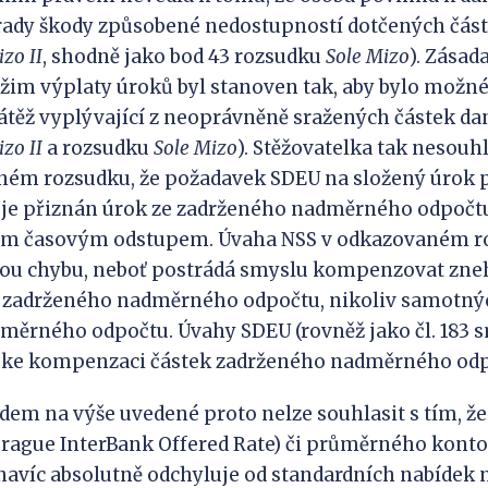
ady škody způsobené nedostupností dotčených částe
izo
II
, shodně jako bod 43 rozsudku
Sole
Mizo
). Zásad
ežim výplaty úroků byl stanoven tak, aby bylo mož
ěž vyplývající z neoprávněně sražených částek daně
izo
II
a rozsudku
Sole
Mizo
). Stěžovatelka tak nesouh
ném rozsudku, že požadavek SDEU na složený úrok p
dy je přiznán úrok ze zadrženého nadměrného odpočtu
ším časovým odstupem. Úvaha NSS v odkazovaném r
kou chybu, neboť postrádá smyslu kompenzovat zn
e zadrženého nadměrného odpočtu, nikoliv samotný
ěrného odpočtu. Úvahy SDEU (rovněž jako čl. 183 s
 ke kompenzaci částek zadrženého nadměrného odp
na výše uvedené proto nelze souhlasit s tím, že
Prague InterBank Offered Rate) či průměrného kont
 navíc absolutně odchyluje od standardních nabídek n