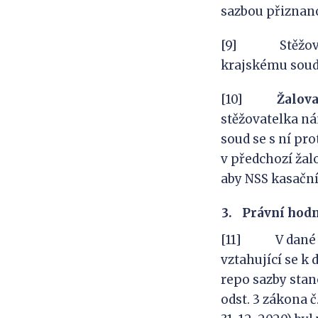
sazbou přiznan
[9] Stěžovatel
krajskému soudu
[10]
Žalov
stěžovatelka nám
soud se s ní pr
v předchozí žal
aby NSS kasační
Právní hod
[11] V dané vě
vztahující se k
repo sazby stan
odst. 3 zákona č