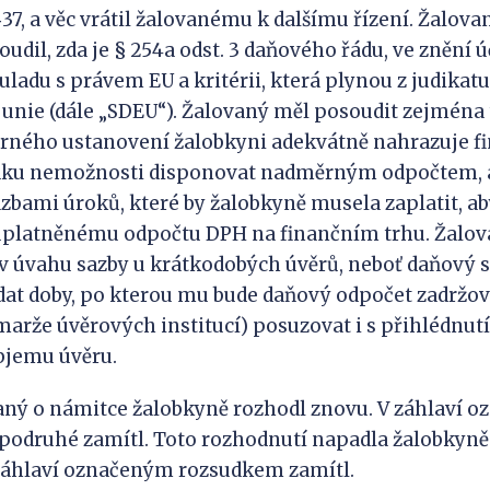
1‑37, a věc vrátil žalovanému k dalšímu řízení. Žalov
oudil, zda je § 254a odst. 3 daňového řádu, ve znění
souladu s právem EU a kritérii, která plynou z judika
unie (dále „SDEU“). Žalovaný měl posoudit zejména 
rného ustanovení žalobkyni adekvátně nahrazuje fi
edku nemožnosti disponovat nadměrným odpočtem, a 
zbami úroků, které by žalobkyně musela zaplatit, aby
uplatněnému odpočtu DPH na finančním trhu. Žalova
t v úvahu sazby u krátkodobých úvěrů, neboť daňový
at doby, po kterou mu bude daňový odpočet zadržov
marže úvěrových institucí) posuzovat i s přihlédnu
bjemu úvěru.
o námitce žalobkyně rozhodl znovu. V záhlaví 
podruhé zamítl. Toto rozhodnutí napadla žalobkyně
 záhlaví označeným rozsudkem zamítl.