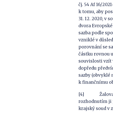
čj. 54 Af 16/202
k tomu, aby pos
31. 12. 2020, v 
dvora Evropské 
sazba podle spo
vzniklé v důsl
porovnání se sa
částku rovnou 
souvislosti vzí
dopředu předvíd
sazby (obvyklé 
k finančnímu o
[4] Žalovaný 
rozhodnutím ji 
krajský soud v