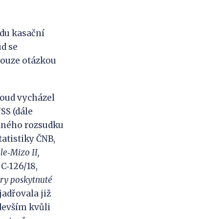
udu kasační
d se
pouze otázkou
oud vycházel
NSS (dále
ovaného rozsudku
tatistiky ČNB,
le
‑
Mizo
II,
C‑126/18,
ěry poskytnuté
jadřovala již
devším kvůli