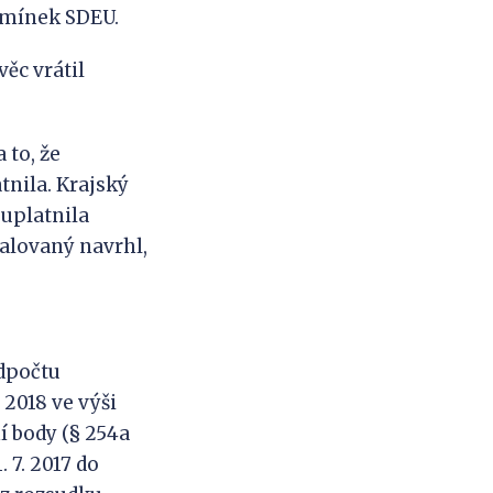
dmínek SDEU.
ěc vrátil
 to, že
tnila. Krajský
uplatnila
Žalovaný navrhl,
dpočtu
 2018 ve výši
 body (§ 254a
 7. 2017 do