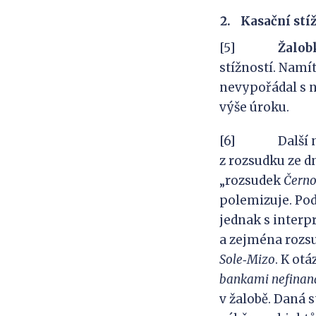
Kasační stí
[5]
Žalob
stížností. Namí
nevypořádal s n
výše úroku.
[6] Další námi
z rozsudku ze dn
„rozsudek
Černo
polemizuje. Pod
jednak s interpr
a zejména rozsu
Sole
‑
Mizo
. K ot
bankami nefinan
v žalobě. Daná 