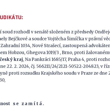
JUDIKÁTU:
í soud rozhodl v senátě složeném z předsedy Ondřej
ly Bejčkové a soudce Vojtěcha Šimíčka v právní věc
, Zahradní 1034, Nové Strašecí, zastoupená advokát
em Hobzou, Ghegova 1019/3 , Brno, proti žalovaném
český kraj
, Na Pankráci 1685/17, Praha 4, proti rozh
e 22. 2. 2024, čj. 566211/24/2121‑50522‑204823, v ří
kyně proti rozsudku Krajského soudu v Praze ze dne 26
30,
nost s e z a m í t á .