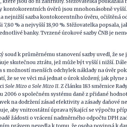
 které jsou do ní zahrnuty. Stěžovatelka poukázala n
by kontokorentních úvěrů jsou mnohonásobně vyšší.
la nejnižší sazba kontokorentního úvěru, očištěná o
ši 7,80 % a nejvyšší 18,90 %. Stěžovatelka popsala, j
jednotlivé banky. Tvrzené úrokové sazby ČNB je ne
ud k průměrnému stanovení sazby uvedl, že se je
je skutečnou ztrátu, jež může být vyšší i nižší. Dále
a s možností menších odchylek náklady na úvěr pok
tí, že se ve věci má jednat o úrok složený, jak plyne
ěci
Sole
Mizo
a
Sole
Mizo
II
. Z článku 183 směrnice Rad
adu 2006 o společném systému daně z přidané hodno
ek na dodržení zásad efektivity a zásady daňové neu
duje, aby vnitrostátní úprava týkající se výpočtu př
ípadě žádosti o vrácení nadměrného odpočtu DPH z
jním právem nevedla k tomu, že osoba povinná k da