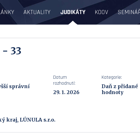
LÁNKY
AKTUALITY
JUDIKÁTY
KOOV
SEMINÁ
 - 33
Datum
Kategorie:
rozhodnutí:
šší správní
Daň z přidané
29. 1. 2026
hodnoty
ý kraj, LÚNULA s.r.o.