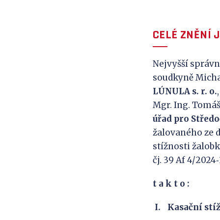
CELÉ ZNĚNÍ 
Nejvyšší správn
soudkyně Michae
LÚNULA
s.
r.
o.
Mgr. Ing. Tomáš
úřad pro
Středo
žalovaného ze dn
stížnosti žalob
čj. 39 Af 4/2024‑
t a
k
t
o
:
Kasační stíž