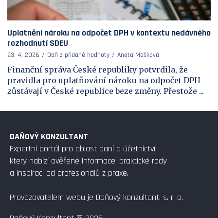
Uplatnění nároku na odpočet DPH v kontextu nedávného
rozhodnutí SDEU
23. 4. 2026
Daň z přidané hodnoty
Aneta Mašková
Finanční správa České republiky potvrdila, že
pravidla pro uplatňování nároku na odpočet DPH
zůstávají v České republice beze změny. Přestože ...
DAŇOVÝ KONZULTANT
Expertní portál pro oblast daní a účetnictví,
který nabízí ověřené informace, praktické rady
a inspiraci od profesionálů z praxe.
Provozovatelem webu je Daňový konzultant, s. r. o.