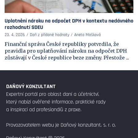
Uplatnění nároku na odpočet DPH v kontextu nedávného
rozhodnutí SDEU
23. 4. 2026
Daň z přidané hodnoty
Aneta Mašková
Finanční správa České republiky potvrdila, že
pravidla pro uplatňování nároku na odpočet DPH
zůstávají v České republice beze změny. Přestože ...
DAŇOVÝ KONZULTANT
Expertní portál pro oblast daní a účetnictví,
který nabízí ověřené informace, praktické rady
a inspiraci od profesionálů z praxe.
Provozovatelem webu je Daňový konzultant, s. r. o.