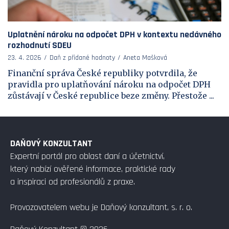
Uplatnění nároku na odpočet DPH v kontextu nedávného
rozhodnutí SDEU
23. 4. 2026
Daň z přidané hodnoty
Aneta Mašková
Finanční správa České republiky potvrdila, že
pravidla pro uplatňování nároku na odpočet DPH
zůstávají v České republice beze změny. Přestože ...
DAŇOVÝ KONZULTANT
Expertní portál pro oblast daní a účetnictví,
který nabízí ověřené informace, praktické rady
a inspiraci od profesionálů z praxe.
Provozovatelem webu je Daňový konzultant, s. r. o.