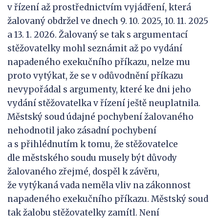
v řízení až prostřednictvím vyjádření, která
žalovaný obdržel ve dnech 9. 10. 2025, 10. 11. 2025
a 13. 1. 2026. Žalovaný se tak s argumentací
stěžovatelky mohl seznámit až po vydání
napadeného exekučního příkazu, nelze mu
proto vytýkat, že se v odůvodnění příkazu
nevypořádal s argumenty, které ke dni jeho
vydání stěžovatelka v řízení ještě neuplatnila.
Městský soud údajné pochybení žalovaného
nehodnotil jako zásadní pochybení
a s přihlédnutím k tomu, že stěžovatelce
dle městského soudu musely být důvody
žalovaného zřejmé, dospěl k závěru,
že vytýkaná vada neměla vliv na zákonnost
napadeného exekučního příkazu. Městský soud
tak žalobu stěžovatelky zamítl. Není