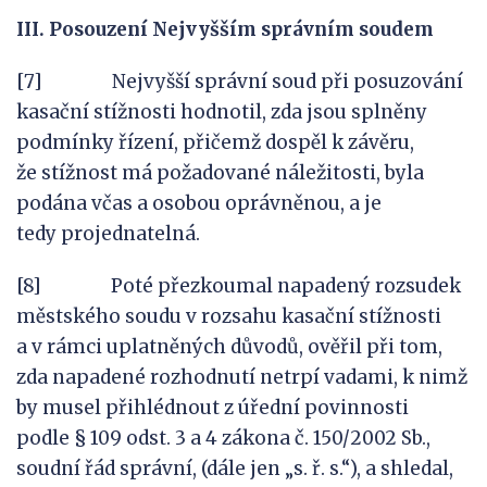
III. Posouzení Nejvyšším správním soudem
[7] Nejvyšší správní soud při posuzování
kasační stížnosti hodnotil, zda jsou splněny
podmínky řízení, přičemž dospěl k závěru,
že stížnost má požadované náležitosti, byla
podána včas a osobou oprávněnou, a je
tedy projednatelná.
[8] Poté přezkoumal napadený rozsudek
městského soudu v rozsahu kasační stížnosti
a v rámci uplatněných důvodů, ověřil při tom,
zda napadené rozhodnutí netrpí vadami, k nimž
by musel přihlédnout z úřední povinnosti
podle § 109 odst. 3 a 4 zákona č. 150/2002 Sb.,
soudní řád správní, (dále jen „s. ř. s.“), a shledal,