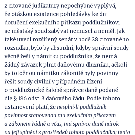
z citované judikatury nepochybně vyplývá,
že otázkou existence pohledávky ke dni
doručení exekučního příkazu poddlužníkovi
se městský soud zabývat nemusel a neměl. Jak
také uvedl rozšířený senát v bodě 28 citovaného
rozsudku, bylo by absurdní, kdyby správní soudy
věcně řešily námitku poddlužníka, že nemá
žádný závazek plnit daňovému dlužníku, ačkoli
by totožnou námitku zákonitě byly povinny
řešit soudy civilní v případném řízení
o poddlužnické žalobě správce daně podané
dle § 186 odst. 3 daňového řádu. Podle tohoto
ustanovení platí, že
nesplní
‑
li poddlužník
povinnost stanovenou mu exekučním příkazem
a
zákonem řádně
a
včas, má správce daně nárok
na
její splnění
z
prostředků tohoto poddlužníka; tento