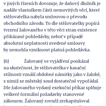
v jiných řízeních dovozuje, že daňový dlužník je
nadále vlastníkem části nemovitých věcí, které
stěžovatelka nabyla smlouvou o převodu
obchodního závodu. To dle stěžovatelky popírá
tvrzení žalovaného v této věci stran existence
přikázané pohledávky, neboť v případě
absolutní neplatnosti uvedené smlouvy
by nemohla vzniknout platná pohledávka.
[6] Žalovaný ve vyjádření poukázal
na skutečnost, že stěžovatelka v kasační
stížnosti vznáší obdobné námitky jako v žalobě,
s nimiž se městský soud dostatečně vypořádal.
Dle žalovaného vydaný exekuční příkaz splňuje
veškeré formální požadavky stanovené
zákonem. Žalovaný rovněž zrekapituloval