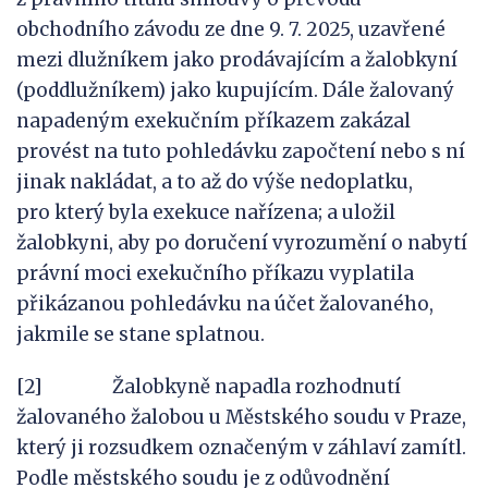
obchodního závodu ze dne 9. 7. 2025, uzavřené
mezi dlužníkem jako prodávajícím a žalobkyní
(poddlužníkem) jako kupujícím. Dále žalovaný
napadeným exekučním příkazem zakázal
provést na tuto pohledávku započtení nebo s ní
jinak nakládat, a to až do výše nedoplatku,
pro který byla exekuce nařízena; a uložil
žalobkyni, aby po doručení vyrozumění o nabytí
právní moci exekučního příkazu vyplatila
přikázanou pohledávku na účet žalovaného,
jakmile se stane splatnou.
[2] Žalobkyně napadla rozhodnutí
žalovaného žalobou u Městského soudu v Praze,
který ji rozsudkem označeným v záhlaví zamítl.
Podle městského soudu je z odůvodnění