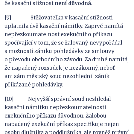
že kasační stížnost
není důvodná
.
[9] Stěžovatelka v kasační stížnosti
uplatnila dvě kasační námitky. Zaprvé namítá
nepřezkoumatelnost exekučního příkazu
spočívající v tom, že se žalovaný nevypořádal
s možností zániku pohledávky ze smlouvy
o převodu obchodního závodu. Za druhé namítá,
že napadený rozsudek je nezákonný, neboť
ani sám městský soud nezohlednil zánik
přikázané pohledávky.
[10] Nejvyšší správní soud neshledal
kasační námitku nepřezkoumatelnosti
exekučního příkazu důvodnou. Žalobou
napadený exekuční příkaz specifikuje nejen
osobu dlužníka a poddlužníka, ale rovněž právní