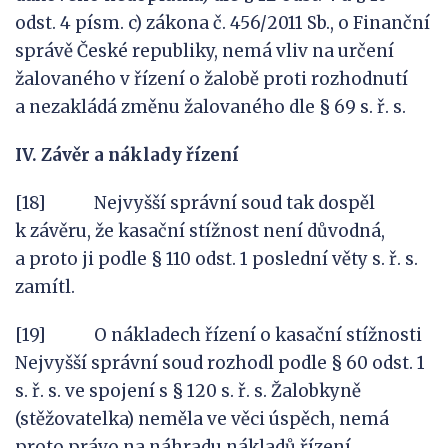
odst. 4 písm. c) zákona č. 456/2011 Sb., o Finanční
správě České republiky, nemá vliv na určení
žalovaného v řízení o žalobě proti rozhodnutí
a nezakládá změnu žalovaného dle § 69 s. ř. s.
IV. Závěr
a
náklady řízení
[18] Nejvyšší správní soud tak dospěl
k závěru, že kasační stížnost není důvodná,
a proto ji podle § 110 odst. 1 poslední věty s. ř. s.
zamítl.
[19] O nákladech řízení o kasační stížnosti
Nejvyšší správní soud rozhodl podle § 60 odst. 1
s. ř. s. ve spojení s § 120 s. ř. s. Žalobkyně
(stěžovatelka) neměla ve věci úspěch, nemá
proto právo na náhradu nákladů řízení.