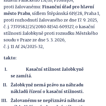
sídlem Palackého 151/10, Prostějov,
proti žalovanému:
Finanční úřad
pro
hlavní
město Prahu
, sídlem Štěpánská 619/28, Praha 1,
proti rozhodnutí žalovaného ze dne 17. 9. 2025,
č. j. 7370582/25/2080‑81541‑609327, o kasační
stížnosti žalobkyně proti rozsudku Městského
soudu v Praze ze dne 5. 3. 2026,
č. j. 11 Af 24/2025‑32,
takto:
Kasační stížnost žalobkyně
se zamítá.
Žalobkyně nemá právo na náhradu
nákladů řízení o kasační stížnosti.
Žalovanému se nepřiznává náhrada