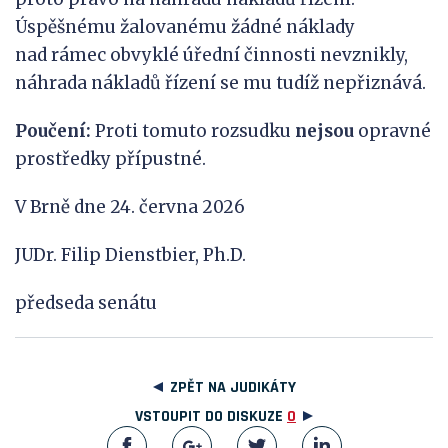
Úspěšnému žalovanému žádné náklady
nad rámec obvyklé úřední činnosti nevznikly,
náhrada nákladů řízení se mu tudíž nepřiznává.
P
ou
čení:
Proti tomuto rozsudku
nejsou
opravné
prostředky přípustné.
V Brně dne 24. června 2026
JUDr. Filip Dienstbier, Ph.D.
předseda senátu
ZPĚT NA JUDIKÁTY
VSTOUPIT DO DISKUZE
0