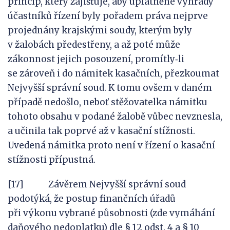
princip, který zajišťuje, aby uplatněné výhrady
účastníků řízení byly pořadem práva nejprve
projednány krajskými soudy, kterým byly
v žalobách předestřeny, a až poté může
zákonnost jejich posouzení, promítly‑li
se zároveň i do námitek kasačních, přezkoumat
Nejvyšší správní soud. K tomu ovšem v daném
případě nedošlo, neboť stěžovatelka námitku
tohoto obsahu v podané žalobě vůbec nevznesla,
a učinila tak poprvé až v kasační stížnosti.
Uvedená námitka proto není v řízení o kasační
stížnosti přípustná.
[17] Závěrem Nejvyšší správní soud
podotýká, že postup finančních úřadů
při výkonu vybrané působnosti (zde vymáhání
daňového nedoplatku) dle § 12 odst. 4 a § 10