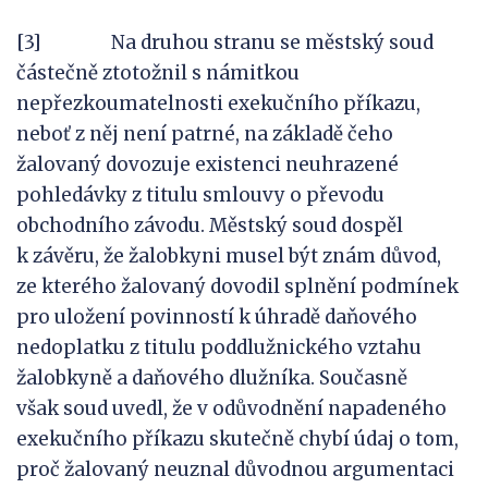
[3] Na druhou stranu se městský soud
částečně ztotožnil s námitkou
nepřezkoumatelnosti exekučního příkazu,
neboť z něj není patrné, na základě čeho
žalovaný dovozuje existenci neuhrazené
pohledávky z titulu smlouvy o převodu
obchodního závodu. Městský soud dospěl
k závěru, že žalobkyni musel být znám důvod,
ze kterého žalovaný dovodil splnění podmínek
pro uložení povinností k úhradě daňového
nedoplatku z titulu poddlužnického vztahu
žalobkyně a daňového dlužníka. Současně
však soud uvedl, že v odůvodnění napadeného
exekučního příkazu skutečně chybí údaj o tom,
proč žalovaný neuznal důvodnou argumentaci