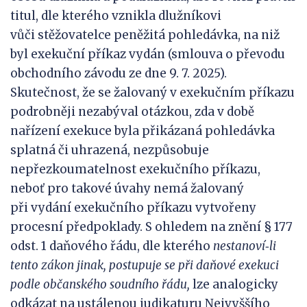
titul, dle kterého vznikla dlužníkovi
vůči stěžovatelce peněžitá pohledávka, na niž
byl exekuční příkaz vydán (smlouva o převodu
obchodního závodu ze dne 9. 7. 2025).
Skutečnost, že se žalovaný v exekučním příkazu
podrobněji nezabýval otázkou, zda v době
nařízení exekuce byla přikázaná pohledávka
splatná či uhrazená, nezpůsobuje
nepřezkoumatelnost exekučního příkazu,
neboť pro takové úvahy nemá žalovaný
při vydání exekučního příkazu vytvořeny
procesní předpoklady. S ohledem na znění § 177
odst. 1 daňového řádu, dle kterého
nestanoví
‑
li
tento zákon jinak, postupuje
se
při
daňové exekuci
podle
občanského soudního řádu,
lze analogicky
odkázat na ustálenou judikaturu Nejvyššího