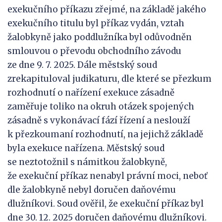
exekučního příkazu zřejmé, na základě jakého
exekučního titulu byl příkaz vydán, vztah
žalobkyně jako poddlužníka byl odůvodněn
smlouvou o převodu obchodního závodu
ze dne 9. 7. 2025. Dále městský soud
zrekapituloval judikaturu, dle které se přezkum
rozhodnutí o nařízení exekuce zásadně
zaměřuje toliko na okruh otázek spojených
zásadně s vykonávací fází řízení a neslouží
k přezkoumaní rozhodnutí, na jejichž základě
byla exekuce nařízena. Městský soud
se neztotožnil s námitkou žalobkyně,
že exekuční příkaz nenabyl právní moci, neboť
dle žalobkyně nebyl doručen daňovému
dlužníkovi. Soud ověřil, že exekuční příkaz byl
dne 30. 12. 2025 doručen daňovému dlužníkovi.