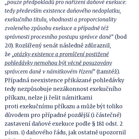
„pouze předpokladů
pro
nařízení daňové exekuce:
tedy
především existence daňového nedoplatku,
exekučního titulu, vhodnosti
a
proporcionality
zvoleného způsobu exekuce
a
případně též
správnosti procesního postupu správce daně“
(bod
20). Rozšířený senát následně zdůraznil,
že
„
otázky existence
a
promlčení postižené
pohledávky nemohou být věcně posuzovány
správcem daně
v
námitkovém řízení“
(tamtéž).
Případná neexistence přikázané pohledávky
tedy nezpůsobuje nezákonnost exekučního
příkazu, nelze ji řešit námitkami
proti exekučnímu příkazu a může být toliko
důvodem pro případné pozdější (i částečné)
zastavení daňové exekuce podle § 181 odst. 2
písm. i) daňového řádu, jak ostatně upozornil