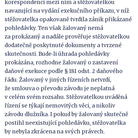
korespondenci mezi ním a stěžovatelkou
navazující na vydání exekučního příkazu, v níž
stěžovatelka opakovaně tvrdila zánik přikázané
pohledávky. Ten však žalovaný nemá
za prokázaný a nadále prověřuje stěžovatelkou
dodatečně poskytnuté dokumenty a tvrzené
skutečnosti. Bude‑li úhrada pohledávky
prokázána, rozhodne žalovaný o zastavení
daňové exekuce podle § 181 odst. 2 daňového
řádu. Žalovaný v jiných řízeních netvrdí,
že smlouva o převodu závodu je neplatná
v celém svém rozsahu. Stěžovatelkou uváděná
řízení se týkají nemovitých věci, a nikoliv
závodu dlužníka. I pokud by žalovaný skutečně
postihl neexistující pohledávku, stěžovatelka
by nebyla zkrácena na svých právech.