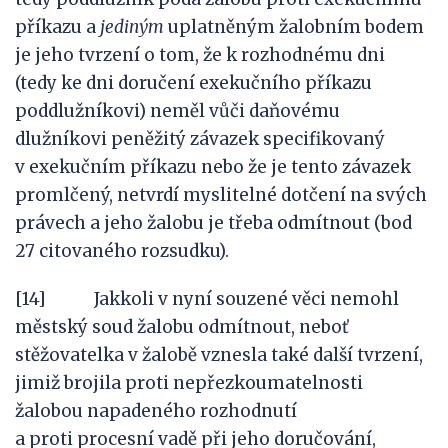
příkazu a
jediným
uplatněným žalobním bodem
je jeho tvrzení o tom, že k rozhodnému dni
(tedy ke dni doručení exekučního příkazu
poddlužníkovi) neměl vůči daňovému
dlužníkovi peněžitý závazek specifikovaný
v exekučním příkazu nebo že je tento závazek
promlčený, netvrdí myslitelné dotčení na svých
právech a jeho žalobu je třeba odmítnout (bod
27 citovaného rozsudku).
[14] Jakkoli v nyní souzené věci nemohl
městský soud žalobu odmítnout, neboť
stěžovatelka v žalobě vznesla také další tvrzení,
jimiž brojila proti nepřezkoumatelnosti
žalobou napadeného rozhodnutí
a proti procesní vadě při jeho doručování,