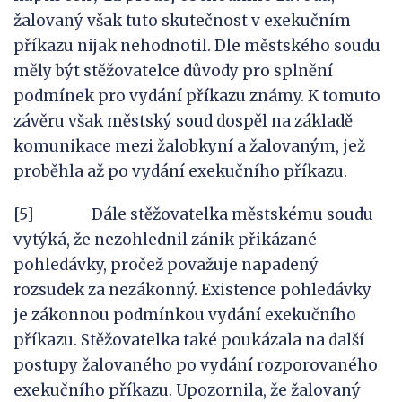
žalovaný však tuto skutečnost v exekučním
příkazu nijak nehodnotil. Dle městského soudu
měly být stěžovatelce důvody pro splnění
podmínek pro vydání příkazu známy. K tomuto
závěru však městský soud dospěl na základě
komunikace mezi žalobkyní a žalovaným, jež
proběhla až po vydání exekučního příkazu.
[5] Dále stěžovatelka městskému soudu
vytýká, že nezohlednil zánik přikázané
pohledávky, pročež považuje napadený
rozsudek za nezákonný. Existence pohledávky
je zákonnou podmínkou vydání exekučního
příkazu. Stěžovatelka také poukázala na další
postupy žalovaného po vydání rozporovaného
exekučního příkazu. Upozornila, že žalovaný