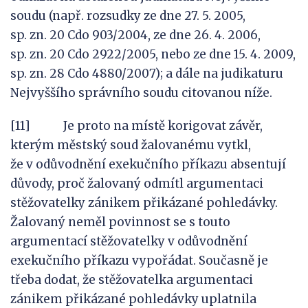
soudu (např. rozsudky ze dne 27. 5. 2005,
sp. zn. 20 Cdo 903/2004, ze dne 26. 4. 2006,
sp. zn. 20 Cdo 2922/2005, nebo ze dne 15. 4. 2009,
sp. zn. 28 Cdo 4880/2007); a dále na judikaturu
Nejvyššího správního soudu citovanou níže.
[11] Je proto na místě korigovat závěr,
kterým městský soud žalovanému vytkl,
že v odůvodnění exekučního příkazu absentují
důvody, proč žalovaný odmítl argumentaci
stěžovatelky zánikem přikázané pohledávky.
Žalovaný neměl povinnost se s touto
argumentací stěžovatelky v odůvodnění
exekučního příkazu vypořádat. Současně je
třeba dodat, že stěžovatelka argumentaci
zánikem přikázané pohledávky uplatnila