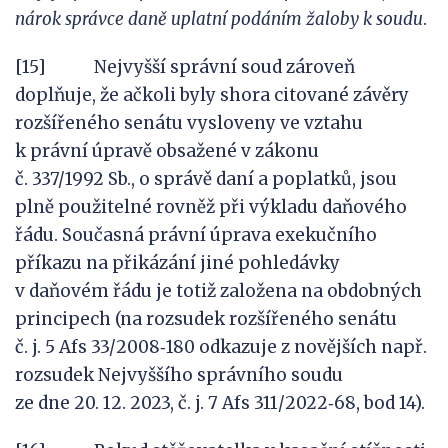
nárok správce daně uplatní podáním žaloby
k
soudu
.
[15] Nejvyšší správní soud zároveň
doplňuje, že ačkoli byly shora citované závěry
rozšířeného senátu vysloveny ve vztahu
k právní úpravě obsažené v zákonu
č. 337/1992 Sb., o správě daní a poplatků, jsou
plně použitelné rovněž při výkladu daňového
řádu. Současná právní úprava exekučního
příkazu na přikázání jiné pohledávky
v daňovém řádu je totiž založena na obdobných
principech (na rozsudek rozšířeného senátu
č. j. 5 Afs 33/2008‑180 odkazuje z novějších např.
rozsudek Nejvyššího správního soudu
ze dne 20. 12. 2023, č. j. 7 Afs 311/2022‑68, bod 14).