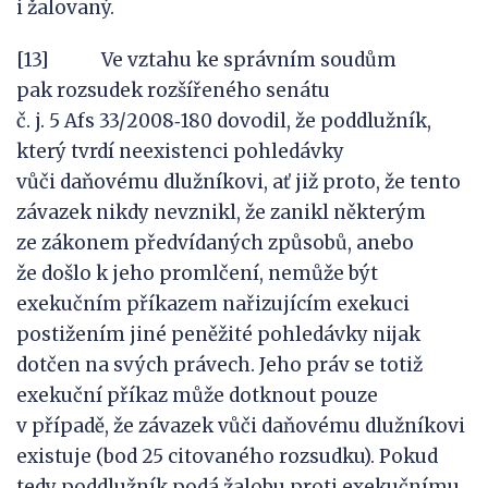
i žalovaný.
[13] Ve vztahu ke správním soudům
pak rozsudek rozšířeného senátu
č. j. 5 Afs 33/2008‑180 dovodil, že poddlužník,
který tvrdí neexistenci pohledávky
vůči daňovému dlužníkovi, ať již proto, že tento
závazek nikdy nevznikl, že zanikl některým
ze zákonem předvídaných způsobů, anebo
že došlo k jeho promlčení, nemůže být
exekučním příkazem nařizujícím exekuci
postižením jiné peněžité pohledávky nijak
dotčen na svých právech. Jeho práv se totiž
exekuční příkaz může dotknout pouze
v případě, že závazek vůči daňovému dlužníkovi
existuje (bod 25 citovaného rozsudku). Pokud
tedy poddlužník podá žalobu proti exekučnímu