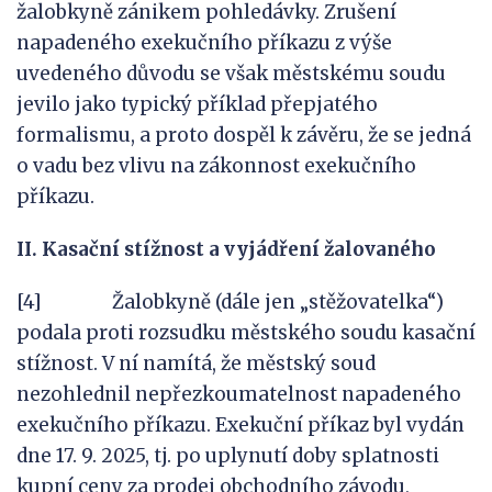
žalobkyně zánikem pohledávky. Zrušení
napadeného exekučního příkazu z výše
uvedeného důvodu se však městskému soudu
jevilo jako typický příklad přepjatého
formalismu, a proto dospěl k závěru, že se jedná
o vadu bez vlivu na zákonnost exekučního
příkazu.
II. Kasační stížnost a
vyjádření žalovaného
[4] Žalobkyně (dále jen „stěžovatelka“)
podala proti rozsudku městského soudu kasační
stížnost. V ní namítá, že městský soud
nezohlednil nepřezkoumatelnost napadeného
exekučního příkazu. Exekuční příkaz byl vydán
dne 17. 9. 2025, tj. po uplynutí doby splatnosti
kupní ceny za prodej obchodního závodu,