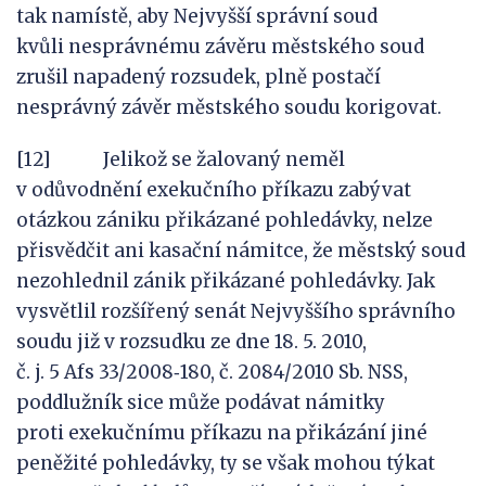
tak namístě, aby Nejvyšší správní soud
kvůli nesprávnému závěru městského soud
zrušil napadený rozsudek, plně postačí
nesprávný závěr městského soudu korigovat.
[12] Jelikož se žalovaný neměl
v odůvodnění exekučního příkazu zabývat
otázkou zániku přikázané pohledávky, nelze
přisvědčit ani kasační námitce, že městský soud
nezohlednil zánik přikázané pohledávky. Jak
vysvětlil rozšířený senát Nejvyššího správního
soudu již v rozsudku ze dne 18. 5. 2010,
č. j. 5 Afs 33/2008‑180, č. 2084/2010 Sb. NSS,
poddlužník sice může podávat námitky
proti exekučnímu příkazu na přikázání jiné
peněžité pohledávky, ty se však mohou týkat