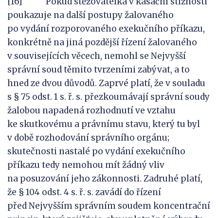
[16] Pokud stěžovatelka v kasační stížnosti
poukazuje na další postupy žalovaného
po vydání rozporovaného exekučního příkazu,
konkrétně na jiná pozdější řízení žalovaného
v souvisejících věcech, nemohl se Nejvyšší
správní soud těmito tvrzeními zabývat, a to
hned ze dvou důvodů. Zaprvé platí, že v souladu
s § 75 odst. 1 s. ř. s. přezkoumávají správní soudy
žalobou napadená rozhodnutí ve vztahu
ke skutkovému a právnímu stavu, který tu byl
v době rozhodování správního orgánu;
skutečnosti nastalé po vydání exekučního
příkazu tedy nemohou mít žádný vliv
na posuzování jeho zákonnosti. Zadruhé platí,
že § 104 odst. 4 s. ř. s. zavádí do řízení
před Nejvyšším správním soudem koncentrační