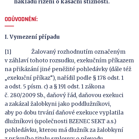
nákladů řízení o kasační stížnosti.
ODŮVODNĚNÍ:
I. Vymezení případu
[1] Žalovaný rozhodnutím označeným
v záhlaví tohoto rozsudku, exekučním příkazem
na přikázání jiné peněžité pohledávky (dále též
„exekuční příkaz“), nařídil podle § 178 odst. 1
a odst. 5 písm. c) a § 191 odst. 1 zákona
č. 280/2009 Sb., daňový řád, daňovou exekuci
a zakázal žalobkyni jako poddlužníkovi,
aby po dobu trvání daňové exekuce vyplatila
dlužníkovi (společnosti BZENEC SEKT a.s.)
pohledávku, kterou má dlužník za žalobkyní
z právního titulu smlouvy o převodu