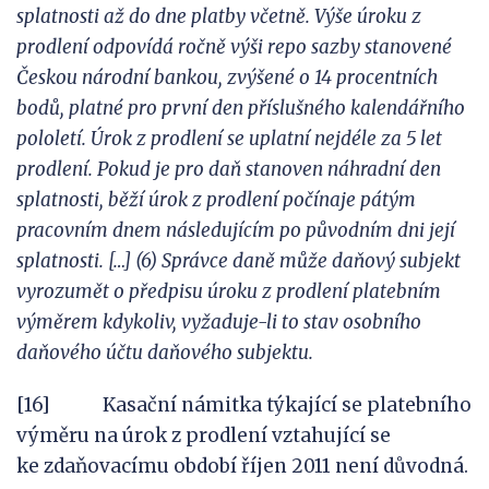
splatnosti až do dne platby včetně. Výše úroku z
prodlení odpovídá ročně výši repo sazby stanovené
Českou národní bankou, zvýšené o 14 procentních
bodů, platné pro první den příslušného kalendářního
pololetí. Úrok z pr
o
dlení se uplatní nejdéle za
5
let
pro
dlení. Pokud je pro daň stanoven náhradní den
splatnosti, běží úrok z prodlení počínaje pátým
pracovním dnem následujícím po původním dni její
splatnosti. […] (6) Správce daně může daňový subjekt
vyrozumět o předpisu úroku z prodlení platebním
výměrem kdykoliv, vyžaduje-li to stav osobního
daňového účtu daňového subjektu.
[16] Kasační námitka týkající se platebního
výměru na úrok z prodlení vztahující se
ke zdaňovacímu období říjen 2011 není důvodná.