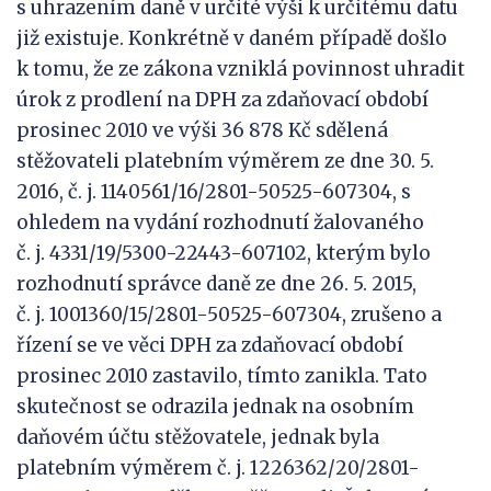
s uhrazením daně v určité výši k určitému datu
již existuje. Konkrétně v daném případě došlo
k tomu, že ze zákona vzniklá povinnost uhradit
úrok z prodlení na DPH za zdaňovací období
prosinec 2010 ve výši 36 878 Kč sdělená
stěžovateli platebním výměrem ze dne 30. 5.
2016, č. j. 1140561/16/2801-50525-607304, s
ohledem na vydání rozhodnutí žalovaného
č. j. 4331/19/5300-22443-607102, kterým bylo
rozhodnutí správce daně ze dne 26. 5. 2015,
č. j. 1001360/15/2801-50525-607304, zrušeno a
řízení se ve věci DPH za zdaňovací období
prosinec 2010 zastavilo, tímto zanikla. Tato
skutečnost se odrazila jednak na osobním
daňovém účtu stěžovatele, jednak byla
platebním výměrem č. j. 1226362/20/2801-