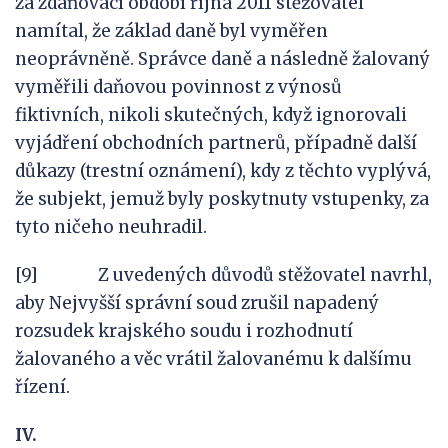
za zdaňovací období října 2011 stěžovatel
namítal, že základ daně byl vyměřen
neoprávněně. Správce daně a následně žalovaný
vyměřili daňovou povinnost z výnosů
fiktivních, nikoli skutečných, když ignorovali
vyjádření obchodních partnerů, případně další
důkazy (trestní oznámení), kdy z těchto vyplývá,
že subjekt, jemuž byly poskytnuty vstupenky, za
tyto ničeho neuhradil.
[9] Z uvedených důvodů stěžovatel navrhl,
aby Nejvyšší správní soud zrušil napadený
rozsudek krajského soudu i rozhodnutí
žalovaného a věc vrátil žalovanému k dalšímu
řízení.
IV.