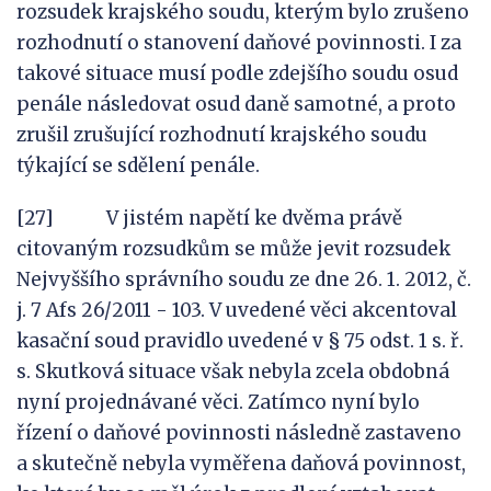
rozsudek krajského soudu, kterým bylo zrušeno
rozhodnutí o stanovení daňové povinnosti. I za
takové situace musí podle zdejšího soudu osud
penále následovat osud daně samotné, a proto
zrušil zrušující rozhodnutí krajského soudu
týkající se sdělení penále.
[27] V jistém napětí ke dvěma právě
citovaným rozsudkům se může jevit rozsudek
Nejvyššího správního soudu ze dne 26. 1. 2012, č.
j. 7 Afs 26/2011 - 103. V uvedené věci akcentoval
kasační soud pravidlo uvedené v § 75 odst. 1 s. ř.
s. Skutková situace však nebyla zcela obdobná
nyní projednávané věci. Zatímco nyní bylo
řízení o daňové povinnosti následně zastaveno
a skutečně nebyla vyměřena daňová povinnost,