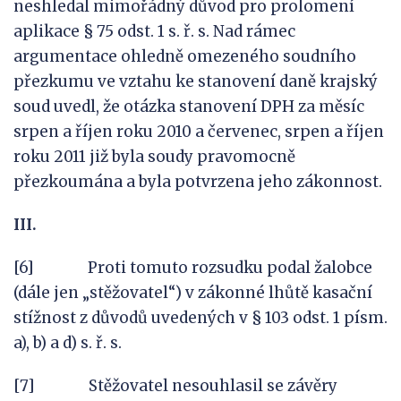
neshledal mimořádný důvod pro prolomení
aplikace § 75 odst. 1 s. ř. s. Nad rámec
argumentace ohledně omezeného soudního
přezkumu ve vztahu ke stanovení daně krajský
soud uvedl, že otázka stanovení DPH za měsíc
srpen a říjen roku 2010 a červenec, srpen a říjen
roku 2011 již byla soudy pravomocně
přezkoumána a byla potvrzena jeho zákonnost.
III.
[6] Proti tomuto rozsudku podal žalobce
(dále jen „stěžovatel“) v zákonné lhůtě kasační
stížnost z důvodů uvedených v § 103 odst. 1 písm.
a), b) a d) s. ř. s.
[7] Stěžovatel nesouhlasil se závěry