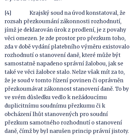
[4] Krajský soud na úvod konstatoval, že
rozsah přezkoumání zákonnosti rozhodnutí,
jímž je deklarován úrok z prodlení, je z povahy
věci omezen. Je zde prostor pro přezkum toho,
zda v době vydání platebního výměru existovalo
rozhodnutí o stanovení daně, které může být
samostatně napadeno správní žalobou, jak se
také ve věci žalobce stalo. Nelze však mít za to,
že je soud v tomto řízení povinen či oprávněn
přezkoumávat zákonnost stanovení daně. To by
ve svém důsledku vedlo k nežádoucímu
duplicitnímu soudnímu přezkumu či k
obcházení lhůt stanovených pro soudní
přezkum samotného rozhodnutí o stanovení
daně, čímž by byl narušen princip právní jistoty.