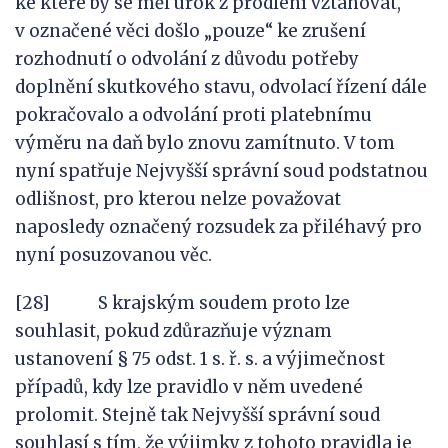
ke které by se měl úrok z prodlení vztahovat,
v označené věci došlo „pouze“ ke zrušení
rozhodnutí o odvolání z důvodu potřeby
doplnění skutkového stavu, odvolací řízení dále
pokračovalo a odvolání proti platebnímu
výměru na daň bylo znovu zamítnuto. V tom
nyní spatřuje Nejvyšší správní soud podstatnou
odlišnost, pro kterou nelze považovat
naposledy označený rozsudek za přiléhavý pro
nyní posuzovanou věc.
[28] S krajským soudem proto lze
souhlasit, pokud zdůrazňuje význam
ustanovení § 75 odst. 1 s. ř. s. a výjimečnost
případů, kdy lze pravidlo v něm uvedené
prolomit. Stejně tak Nejvyšší správní soud
souhlasí s tím, že výjimky z tohoto pravidla je