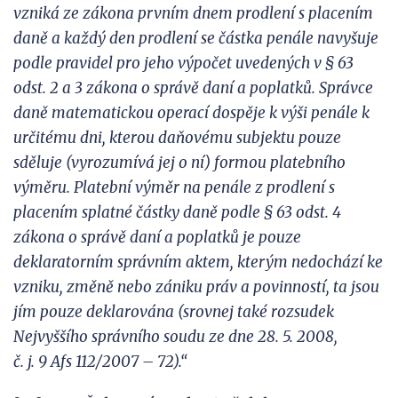
vzniká ze zákona prvním dnem prodlení s placením
daně a každý den prodlení se částka penále navyšuje
podle pravidel pro jeho výpočet uveden
ých v § 63
odst. 2 a 3 zákona o
správě daní a poplatků. Správce
daně matematickou operací dospěje k výši penále k
určitému dni, kterou daňovému subjektu pouze
sděluje (vyrozumívá jej o ní) formou platebního
vým
ěru. Platební výměr na penále z
prodlení s
placením splatné částky daně podle § 63 odst. 4
zákona o správě daní a poplatků je pouze
deklaratorním správním aktem, kterým nedochází ke
vzniku, změně nebo zániku práv a povinností, ta jsou
jím pouze deklarována (srovnej také rozsudek
Nejvyššího správního soudu
ze
dne 28.
5.
2008,
č.
j.
9
Afs
112/2007 – 72).“