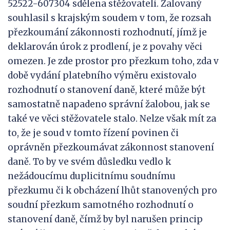
52522-607304 sdělena stěžovateli. Žalovaný
souhlasil s krajským soudem v tom, že rozsah
přezkoumání zákonnosti rozhodnutí, jímž je
deklarován úrok z prodlení, je z povahy věci
omezen. Je zde prostor pro přezkum toho, zda v
době vydání platebního výměru existovalo
rozhodnutí o stanovení daně, které může být
samostatně napadeno správní žalobou, jak se
také ve věci stěžovatele stalo. Nelze však mít za
to, že je soud v tomto řízení povinen či
oprávněn přezkoumávat zákonnost stanovení
daně. To by ve svém důsledku vedlo k
nežádoucímu duplicitnímu soudnímu
přezkumu či k obcházení lhůt stanovených pro
soudní přezkum samotného rozhodnutí o
stanovení daně, čímž by byl narušen princip