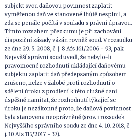
subjekt svou daňovou povinnost zaplatit
vyměřenou daň ve stanovené lhůtě nesplnil, a
zda se penále počítá v souladu s právní úpravou.
Tímto rozsahem přezkumu je při zachování
dispoziční zásady vázán rovněž soud. V rozsudku
ze dne 29. 5. 2008, č. j. 8 Afs 161/2006 - 93, pak
Nejvyšší správní soud uvedl, že nebylo-li
pravomocné rozhodnutí ukládající daňovému
subjektu zaplatit daň předepsaným způsobem
zrušeno, nelze v žalobě proti rozhodnutí o
sdělení úroku z prodlení k této dlužné dani
úspěšně namítat, že rozhodnutí týkající se
úroku je nezákonné proto, že daňová povinnost
byla stanovena neoprávněně (srov. i rozsudek
Nejvyššího správního soudu ze dne 4. 10. 2018, č.
j. 10 Afs 115/2017 - 37).