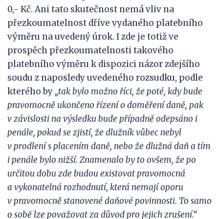
0,- Kč. Ani tato skutečnost nemá vliv na
přezkoumatelnost dříve vydaného platebního
výměru na uvedený úrok. I zde je totiž ve
prospěch přezkoumatelnosti takového
platebního výměru k dispozici názor zdejšího
soudu z naposledy uvedeného rozsudku, podle
kterého by
„
tak
bylo
možno říci, že poté, kdy bude
pravomocně ukončeno řízení o doměření daně, pak
v
závislosti na výsledku bude případně odepsáno i
penále, pokud se zjistí, že
dlužník vůbec nebyl
v
prodlení s
placením daně, nebo že dlužná daň a tím
i penále bylo nižší. Znamenalo by to ovšem, že po
určitou dobu zde budou existovat pravomocná
a
vykonatelná rozhodnutí, která nemají oporu
v
pravomocně stanovené daňové povinnosti. To
samo
o sobě lze považovat za důvod pro jejich zrušení.
“