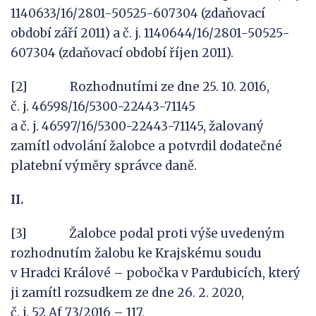
1140633/16/2801-50525-607304 (zdaňovací
období září 2011) a č. j. 1140644/16/2801-50525-
607304 (zdaňovací období říjen 2011).
[2] Rozhodnutími ze dne 25. 10. 2016,
č. j. 46598/16/5300-22443-71145
a č. j. 46597/16/5300-22443-71145, žalovaný
zamítl odvolání žalobce a potvrdil dodatečné
platební výměry správce daně.
II.
[3] Žalobce podal proti výše uvedeným
rozhodnutím žalobu ke Krajskému soudu
v Hradci Králové – pobočka v Pardubicích, který
ji zamítl rozsudkem ze dne 26. 2. 2020,
č. j. 52 Af 73/2016 – 117.