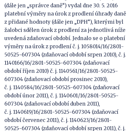
(dále jen „správce daně“) vydal dne 30. 5. 2016
platební výměry na úrok z prodlení úhrady daně
z přidané hodnoty (dále jen „DPH“), kterými byl
žalobci sdělen úrok z prodlení za jednotlivá níže
uvedená zdaňovací období. Jednalo se o platební
výměry na úrok z prodlení č. j. 1058014/16/2801-
50525-607304 (zdaňovací období srpen 2010), č. j.
1140166/16/2801-50525-607304 (zdaňovací
období říjen 2010) č. j. 1140561/16/2801-50525-
607304 (zdaňovací období prosinec 2010),
č. j. 1140584/16/2801-50525-607304 (zdaňovací
období únor 2011), č. j. 1140601/16/2801-50525-
607304 (zdaňovací období duben 2011),
č. j. 1140619/16/2801-50525-607304 (zdaňovací
období červenec 2011), č. j. 1140623/16/2801-
50525-607304 (zdaňovací období srpen 2011), č. j.