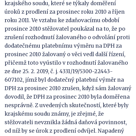
krajského soudu, které se týkaly doměření
úroků z prodlení za prosinec roku 2010 a říjen
roku 2011. Ve vztahu ke zdaňovacímu období
prosince 2010 stěžovatel poukázal na to, že po
zrušení rozhodnutí žalovaného o odvolání proti
dodatečnému platebnímu výměru na DPH za
prosinec 2010 žalovaný o věci vedl další řízení,
přičemž toto vyústilo v rozhodnutí žalovaného
ze dne 25. 2. 2019, č. j. 4331/19/5300-22443-
607102, jímž byl dodatečný platební výměr na
DPH za prosinec 2010 zrušen, když sám žalovaný
dovodil, že DPH za prosinec 2010 byla doměřena
nesprávně. Z uvedených skutečností, které byly
krajskému soudu známy, je zřejmé, že
stěžovateli nevznikla žádná daňová povinnost,
od níž by se úrok z prodlení odvíjel. Napadený