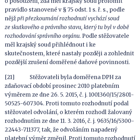
o posouzení, zda měl krajský soud prolomit
pravidlo stanovené v § 75 odst. 1 s. ř. s., podle
nějž
p
ři přezkou
mání rozhodnutí vychází soud
ze
skutkového a právního stavu, který tu byl v době
rozhodování správního orgánu
.
Podle stěžovatele
měl krajský soud přihlédnout i ke
skutečnostem, které nastaly později a zohlednit
pozdější zrušení doměřené daňové povinnosti.
[21] Stěžovateli byla doměřena DPH za
zdaňovací období prosinec 2010 platebním
výměrem ze dne 26. 5. 2015, č. j. 1001360/15/2801-
50525-607304. Proti tomuto rozhodnutí podal
stěžovatel odvolání, o kterém rozhodl žalovaný
rozhodnutím ze dne 11. 3. 2016, č. j. 9635/16/5300-
22443-711377, tak, že odvoláním napadený
platební výměr změnil. Proti tomuto rozhodnutí