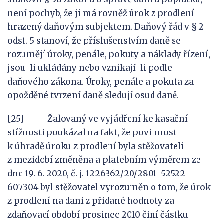
není pochyb, že ji má rovněž úrok z prodlení
hrazený daňovým subjektem. Daňový řád v § 2
odst. 5 stanoví, že příslušenstvím daně se
rozumějí úroky, penále, pokuty a náklady řízení,
jsou-li ukládány nebo vznikají-li podle
daňového zákona. Úroky, penále a pokuta za
opožděné tvrzení daně sledují osud daně.
[25] Žalovaný ve vyjádření ke kasační
stížnosti poukázal na fakt, že povinnost
k úhradě úroku z prodlení byla stěžovateli
z mezidobí změněna a platebním výměrem ze
dne 19. 6. 2020, č. j. 1226362/20/2801-52522-
607304 byl stěžovatel vyrozuměn o tom, že úrok
z prodlení na dani z přidané hodnoty za
zdaňovací období prosinec 2010 činí částku