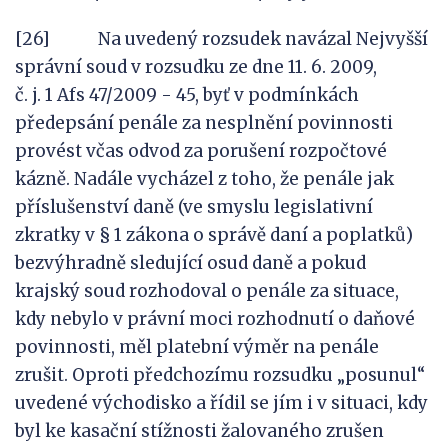
[26] Na uvedený rozsudek navázal Nejvyšší
správní soud v rozsudku ze dne 11. 6. 2009,
č. j. 1 Afs 47/2009 - 45, byť v podmínkách
předepsání penále za nesplnění povinnosti
provést včas odvod za porušení rozpočtové
kázně. Nadále vycházel z toho, že penále jak
příslušenství daně (ve smyslu legislativní
zkratky v § 1 zákona o správě daní a poplatků)
bezvýhradně sledující osud daně a pokud
krajský soud rozhodoval o penále za situace,
kdy nebylo v právní moci rozhodnutí o daňové
povinnosti, měl platební výměr na penále
zrušit. Oproti předchozímu rozsudku „posunul“
uvedené východisko a řídil se jím i v situaci, kdy
byl ke kasační stížnosti žalovaného zrušen