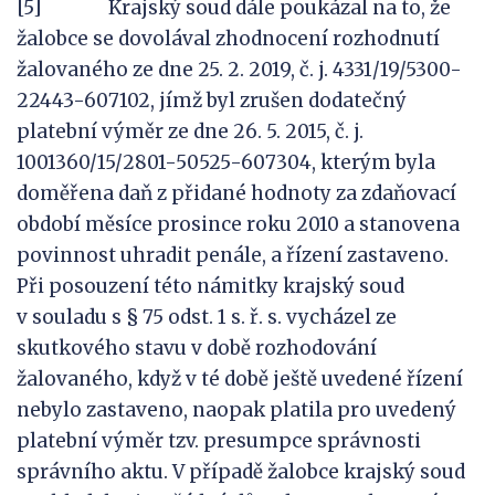
[5] Krajský soud dále poukázal na to, že
žalobce se dovolával zhodnocení rozhodnutí
žalovaného ze dne 25. 2. 2019, č. j. 4331/19/5300-
22443-607102, jímž byl zrušen dodatečný
platební výměr ze dne 26. 5. 2015, č. j.
1001360/15/2801-50525-607304, kterým byla
doměřena daň z přidané hodnoty za zdaňovací
období měsíce prosince roku 2010 a stanovena
povinnost uhradit penále, a řízení zastaveno.
Při posouzení této námitky krajský soud
v souladu s § 75 odst. 1 s. ř. s. vycházel ze
skutkového stavu v době rozhodování
žalovaného, když v té době ještě uvedené řízení
nebylo zastaveno, naopak platila pro uvedený
platební výměr tzv. presumpce správnosti
správního aktu. V případě žalobce krajský soud