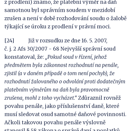
z prodlení) známo, že platební výměr na daň
samotnou byl správním soudem v mezidobí
zrušen a není v době rozhodování soudu o žalobě
týkající se úroku z prodlení v právní moci.
[24] Již v rozsudku ze dne 16. 5. 2007,
č. j. 2 Afs 30/2007 - 68 Nejvyšší správní soud
konstatoval, že:
„
Pokud soud v
řízení, jehož
předmětem byla zákonnost r
ozhodnutí na penále,
zjistil (a
v
daném případě o tom není pochyb), že
rozhodnutí žalovaného o odvolání proti
dodatečným
platebním výměrům na daň byla pravomocně
zrušena, mohl z
toho vycházet
.
“
Zdůraznil rovněž
povahu penále, jako příslušenství daně, které
musí sledovat osud samotné daňové povinnosti.
Ačkoli takovou povahu penále výslovně
stanovil § 58 zákona o správě daní a poplatků,