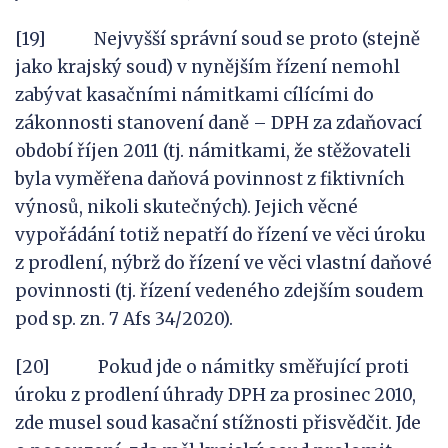
[19] Nejvyšší správní soud se proto (stejně
jako krajský soud) v nynějším řízení nemohl
zabývat kasačními námitkami cílícími do
zákonnosti stanovení daně – DPH za zdaňovací
období říjen 2011 (tj. námitkami, že stěžovateli
byla vyměřena daňová povinnost z fiktivních
výnosů, nikoli skutečných). Jejich věcné
vypořádání totiž nepatří do řízení ve věci úroku
z prodlení, nýbrž do řízení ve věci vlastní daňové
povinnosti (tj. řízení vedeného zdejším soudem
pod sp. zn. 7 Afs 34/2020).
[20] Pokud jde o námitky směřující proti
úroku z prodlení úhrady DPH za prosinec 2010,
zde musel soud kasační stížnosti přisvědčit. Jde