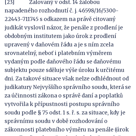
[23] Žalovaný v odst. 14 žalobou
napadeného rozhodnutí č. j. 46598/16/5300-
22443-711745 s odkazem na právě citovaný
judikát vyslovil názor, že penále z prodlení je
obdobným institutem jako úrok z prodlení
upravený v daňovém řádu a je s ním zcela
srovnatelný, neboť i platebním výměrem
vydaným podle daňového řádu se daňovému
subjektu pouze sděluje výše úroku k určitému
dni. Za takové situace však nelze odhlédnout od
judikatury Nejvyššího správního soudu, která se
za účinnosti zákona o správě daní a poplatků
vytvořila k přípustnosti postupu správního
soudu podle § 75 odst. 1 s. ř. s. za situace, kdy je
správnímu soudu v době rozhodování o
zákonnosti platebního výměru na penále (úrok