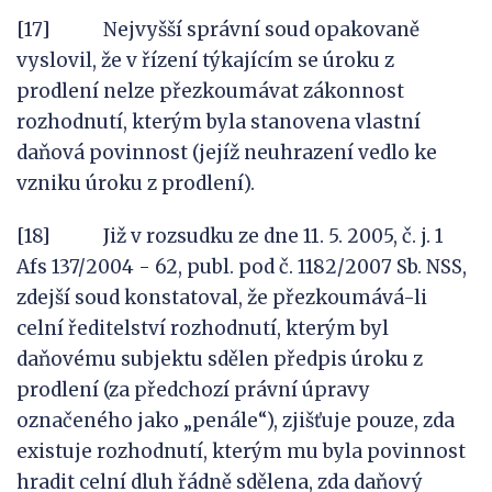
[17] Nejvyšší správní soud opakovaně
vyslovil, že v řízení týkajícím se úroku z
prodlení nelze přezkoumávat zákonnost
rozhodnutí, kterým byla stanovena vlastní
daňová povinnost (jejíž neuhrazení vedlo ke
vzniku úroku z prodlení).
[18] Již v rozsudku ze dne 11. 5. 2005, č. j. 1
Afs 137/2004 - 62, publ. pod č. 1182/2007 Sb. NSS,
zdejší soud konstatoval, že přezkoumává-li
celní ředitelství rozhodnutí, kterým byl
daňovému subjektu sdělen předpis úroku z
prodlení (za předchozí právní úpravy
označeného jako „penále“), zjišťuje pouze, zda
existuje rozhodnutí, kterým mu byla povinnost
hradit celní dluh řádně sdělena, zda daňový