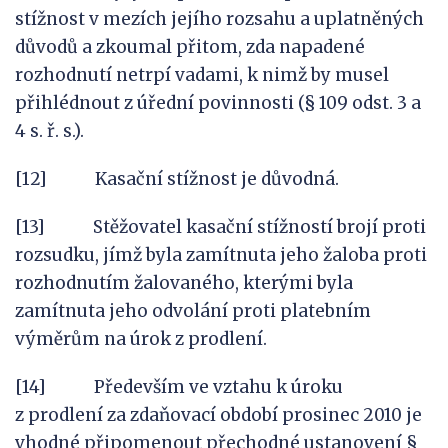
stížnost v mezích jejího rozsahu a uplatněných
důvodů a zkoumal přitom, zda napadené
rozhodnutí netrpí vadami, k nimž by musel
přihlédnout z úřední povinnosti (§ 109 odst. 3 a
4 s. ř. s.).
[12] Kasační stížnost je důvodná.
[13] Stěžovatel kasační stížností brojí proti
rozsudku, jímž byla zamítnuta jeho žaloba proti
rozhodnutím žalovaného, kterými byla
zamítnuta jeho odvolání proti platebním
výměrům na úrok z prodlení.
[14] Především ve vztahu k úroku
z prodlení za zdaňovací období prosinec 2010 je
vhodné připomenout přechodné ustanovení §