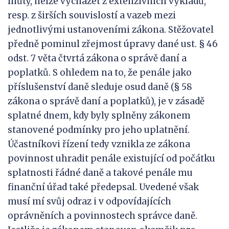
lhůty, nelze vycházet z extenzivních výkladů,
resp. z širších souvislostí a vazeb mezi
jednotlivými ustanoveními zákona. Stěžovatel
předně pominul zřejmost úpravy dané ust. § 46
odst. 7 věta čtvrtá zákona o správě daní a
poplatků. S ohledem na to, že penále jako
příslušenství daně sleduje osud daně (§ 58
zákona o správě daní a poplatků), je v zásadě
splatné dnem, kdy byly splněny zákonem
stanovené podmínky pro jeho uplatnění.
Účastníkovi řízení tedy vznikla ze zákona
povinnost uhradit penále existující od počátku
splatnosti řádné daně a takové penále mu
finanční úřad také předepsal. Uvedené však
musí mí svůj odraz i v odpovídajících
oprávněních a povinnostech správce daně.