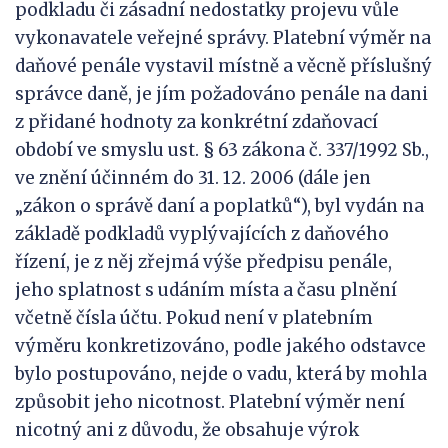
podkladu či zásadní nedostatky projevu vůle
vykonavatele veřejné správy. Platební výměr na
daňové penále vystavil místně a věcně příslušný
správce daně, je jím požadováno penále na dani
z přidané hodnoty za konkrétní zdaňovací
období ve smyslu ust. § 63 zákona č. 337/1992 Sb.,
ve znění účinném do 31. 12. 2006 (dále jen
„zákon o správě daní a poplatků“), byl vydán na
základě podkladů vyplývajících z daňového
řízení, je z něj zřejmá výše předpisu penále,
jeho splatnost s udáním místa a času plnění
včetně čísla účtu. Pokud není v platebním
výměru konkretizováno, podle jakého odstavce
bylo postupováno, nejde o vadu, která by mohla
způsobit jeho nicotnost. Platební výměr není
nicotný ani z důvodu, že obsahuje výrok