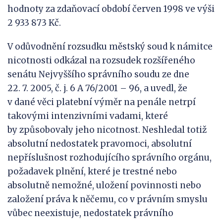
hodnoty za zdaňovací období červen 1998 ve výši
2 933 873 Kč.
V odůvodnění rozsudku městský soud k námitce
nicotnosti odkázal na rozsudek rozšířeného
senátu Nejvyššího správního soudu ze dne
22. 7. 2005, č. j. 6 A 76/2001 – 96, a uvedl, že
v dané věci platební výměr na penále netrpí
takovými intenzivními vadami, které
by způsobovaly jeho nicotnost. Neshledal totiž
absolutní nedostatek pravomoci, absolutní
nepříslušnost rozhodujícího správního orgánu,
požadavek plnění, které je trestné nebo
absolutně nemožné, uložení povinnosti nebo
založení práva k něčemu, co v právním smyslu
vůbec neexistuje, nedostatek právního