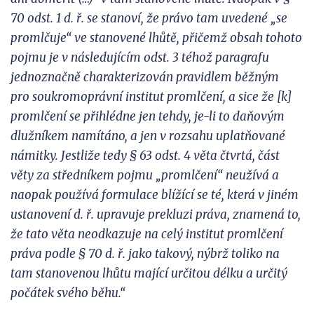
70 odst. 1 d.
ř. se stanoví, že právo tam uvedené „se
promlčuje“ ve stanovené lhůtě, přičemž obsah tohoto
pojmu je v následujícím odst. 3 téhož paragrafu
jednoznačně chara
kterizován pravidlem běžným
pro
soukromoprávní institut promlčení, a sice že [k]
promlčení se přihlédne jen tehdy, je-li to daňovým
dlužníkem namítáno, a jen v rozsahu uplatňované
námitky. Jestliže tedy § 63 odst. 4 věta čtvrtá, část
věty za středníkem pojmu „promlčení“ neužívá a
naopak používá formulace blížící se té,
která v jiném
ustanovení d.
ř.
upravuje
prekluzi práva, znamená to,
že tato věta neodkazuje na celý institu
t promlčení
práva podle § 70 d.
ř. jako takový, nýbrž toliko na
tam stanovenou lhůtu mající určitou délku a určitý
počátek svého běhu.“