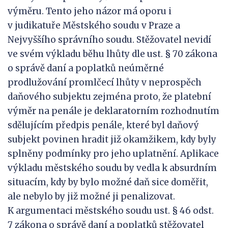
výměru. Tento jeho názor má oporu i
v judikatuře Městského soudu v Praze a
Nejvyššího správního soudu. Stěžovatel nevidí
ve svém výkladu běhu lhůty dle ust. § 70 zákona
o správě daní a poplatků neúměrné
prodlužování promlčecí lhůty v neprospěch
daňového subjektu zejména proto, že platební
výměr na penále je deklaratorním rozhodnutím
sdělujícím předpis penále, které byl daňový
subjekt povinen hradit již okamžikem, kdy byly
splněny podmínky pro jeho uplatnění. Aplikace
výkladu městského soudu by vedla k absurdním
situacím, kdy by bylo možné daň sice doměřit,
ale nebylo by již možné ji penalizovat.
K argumentaci městského soudu ust. § 46 odst.
7 zákona o správě daní a poplatků stěžovatel