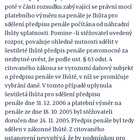
poté v části rozsudku zabývající se právní mocí
platebního výměru na penále je lhůta pro
sdělení předpisu penále počítána od náhradní
lhůty splatnosti. Pomine–li stěžovatel uvedený
rozpor, považuje ohledně nutnosti sdělit v
šestileté lhůtě předpis penále pravomocně za
nezbytné uvést, že podle ust. § 63 odst. 4
citovaného zákona se vyrozumí daňový subjekt
o předpisu penále ve lhůtě, v níž se promlčuje
vybrání daně. V tomto případě uplynula
šestiletá lhůta pro sdělení předpisu
penále dne 31. 12. 2006 a platební výměr na
penále ze dne 18. 10. 2005 byl stěžovateli
doručen dne 24. 11. 2005. Předpis penále byl tedy
sdělen v zákonné lhůtě. Z citovaného
ustanovení nevyplývá, že by podmínkou pro