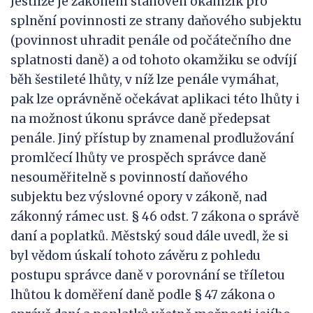
Jestliže je zákonem stanoven okamžik pro
splnění povinnosti ze strany daňového subjektu
(povinnost uhradit penále od počátečního dne
splatnosti daně) a od tohoto okamžiku se odvíjí
běh šestileté lhůty, v níž lze penále vymáhat,
pak lze oprávněně očekávat aplikaci této lhůty i
na možnost úkonu správce daně předepsat
penále. Jiný přístup by znamenal prodlužování
promlčecí lhůty ve prospěch správce daně
nesouměřitelně s povinností daňového
subjektu bez výslovné opory v zákoně, nad
zákonný rámec ust. § 46 odst. 7 zákona o správě
daní a poplatků. Městský soud dále uvedl, že si
byl vědom úskalí tohoto závěru z pohledu
postupu správce daně v porovnání se tříletou
lhůtou k doměření daně podle § 47 zákona o