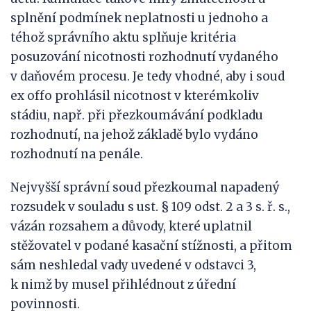
splnění podmínek neplatnosti u jednoho a
téhož správního aktu splňuje kritéria
posuzování nicotnosti rozhodnutí vydaného
v daňovém procesu. Je tedy vhodné, aby i soud
ex offo prohlásil nicotnost v kterémkoliv
stádiu, např. při přezkoumávání podkladu
rozhodnutí, na jehož základě bylo vydáno
rozhodnutí na penále.
Nejvyšší správní soud přezkoumal napadený
rozsudek v souladu s ust. § 109 odst. 2 a 3 s. ř. s.,
vázán rozsahem a důvody, které uplatnil
stěžovatel v podané kasační stížnosti, a přitom
sám neshledal vady uvedené v odstavci 3,
k nimž by musel přihlédnout z úřední
povinnosti.