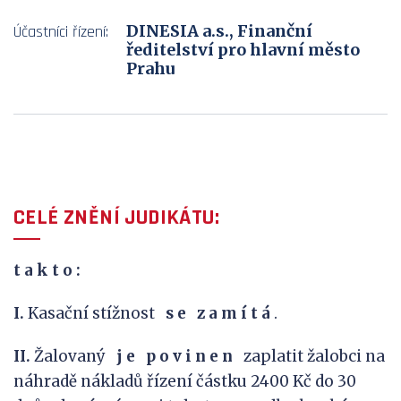
DINESIA a.s., Finanční
Účastníci řízení:
ředitelství pro hlavní město
Prahu
CELÉ ZNĚNÍ JUDIKÁTU:
t a k
t o :
I.
Kasační stížnost
s
e
z
a
m
í
t
á
.
II.
Žalovaný
j
e
p
o
v
i
n
e
n
zaplatit žalobci na
náhradě nákladů řízení částku 2400 Kč do 30