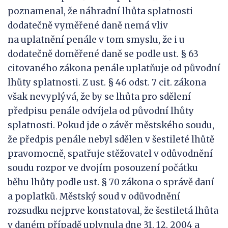
poznamenal, že náhradní lhůta splatnosti
dodatečně vyměřené daně nemá vliv
na uplatnění penále v tom smyslu, že i u
dodatečně doměřené daně se podle ust. § 63
citovaného zákona penále uplatňuje od původní
lhůty splatnosti. Z ust. § 46 odst. 7 cit. zákona
však nevyplývá, že by se lhůta pro sdělení
předpisu penále odvíjela od původní lhůty
splatnosti. Pokud jde o závěr městského soudu,
že předpis penále nebyl sdělen v šestileté lhůtě
pravomocně, spatřuje stěžovatel v odůvodnění
soudu rozpor ve dvojím posouzení počátku
běhu lhůty podle ust. § 70 zákona o správě daní
a poplatků. Městský soud v odůvodnění
rozsudku nejprve konstatoval, že šestiletá lhůta
v daném případě uplynula dne 31. 12. 2004 a