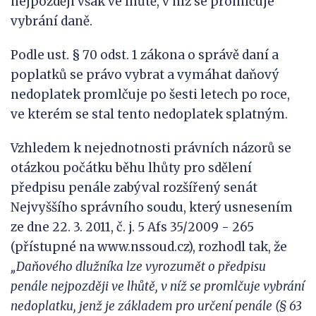
nejpozději však ve lhůtě, v níž se promlčuje
vybrání daně.
Podle ust. § 70 odst. 1 zákona o správě daní a
poplatků se právo vybrat a vymáhat daňový
nedoplatek promlčuje po šesti letech po roce,
ve kterém se stal tento nedoplatek splatným.
Vzhledem k nejednotnosti právních názorů se
otázkou počátku běhu lhůty pro sdělení
předpisu penále zabýval rozšířený senát
Nejvyššího správního soudu, který usnesením
ze dne 22. 3. 2011, č. j. 5 Afs 35/2009 - 265
(přístupné na www.nssoud.cz), rozhodl tak, že
„
Daňového dlužníka lze vyrozumět o předpisu
penále nejpozději ve
lhůtě, v níž se
promlč
uje vybrání
nedoplatku, jenž je
základem pro určení penále (§ 63