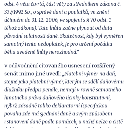
odst. 4 věta čtvrtá, část věty za středníkem zákona č.
337/
1992 Sb., o
správě daní a po
platků, ve znění
účinném do 31.
12.
2006, ve
spojení s § 70 odst. 1
téhož zákona). Tato lhůta začne plynout od data
původní splatnosti daně. Skutečnost, kdy byl vyměřen
s
amotný tento nedoplatek, je
pro
určení počátku
běhu uvedené lhůty nerozhodná.“
V odůvodnění citovaného usnesení rozšířený
senát mimo jiné uvedl:
„Platební výměr na daň,
stejně jako platební výměr, kterým se sdělí daňovému
dlužníku předpis penále, nemají v
rovině samotného
hmotného práva daňového účinky konstitutivní,
nýbrž zásadně toliko deklarat
orní (specifickou
povahu zde
má
sjednání daně a
svým způsobem
i
stanovení daně podle pomůcek, u nichž nelze o čistě