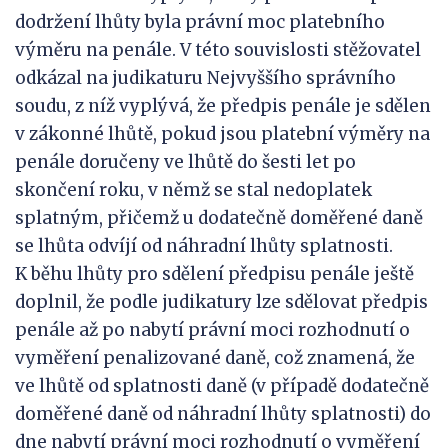
dodržení lhůty byla právní moc platebního
výměru na penále. V této souvislosti stěžovatel
odkázal na judikaturu Nejvyššího správního
soudu, z níž vyplývá, že předpis penále je sdělen
v zákonné lhůtě, pokud jsou platební výměry na
penále doručeny ve lhůtě do šesti let po
skončení roku, v němž se stal nedoplatek
splatným, přičemž u dodatečně doměřené daně
se lhůta odvíjí od náhradní lhůty splatnosti.
K běhu lhůty pro sdělení předpisu penále ještě
doplnil, že podle judikatury lze sdělovat předpis
penále až po nabytí právní moci rozhodnutí o
vyměření penalizované daně, což znamená, že
ve lhůtě od splatnosti daně (v případě dodatečně
doměřené daně od náhradní lhůty splatnosti) do
dne nabytí právní moci rozhodnutí o vyměření