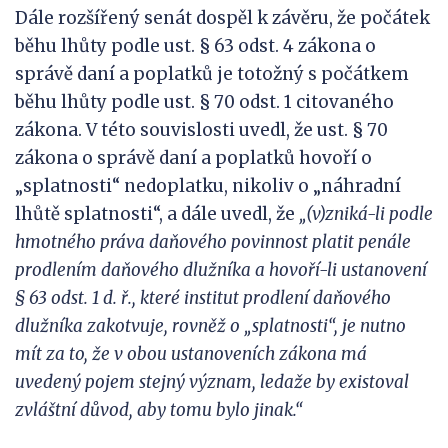
Dále rozšířený senát dospěl k závěru, že počátek
běhu lhůty podle ust. § 63 odst. 4 zákona o
správě daní a poplatků je totožný s počátkem
běhu lhůty podle ust. § 70 odst. 1 citovaného
zákona. V této souvislosti uvedl, že ust. § 70
zákona o správě daní a poplatků hovoří o
„splatnosti“ nedoplatku, nikoliv o „náhradní
lhůtě splatnosti“, a dále uvedl, že
„(v)zniká-li podle
hmotného práva daňového povinnost platit penále
prodlením daňového dlužníka a hovoří-li ustanovení
§ 63 odst.
1 d. ř., které institut prodlení daňového
dlužníka zakotvuje, rovněž o „splatnosti“, je nutno
mít za to, že v
obou ustanoveních zákona má
uvedený pojem stejný význam, ledaže by existoval
zvláštní důvod, aby tomu bylo jinak.“