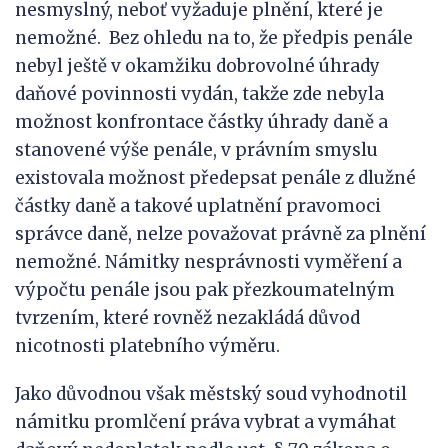
nesmyslný, neboť vyžaduje plnění, které je
nemožné. Bez ohledu na to, že předpis penále
nebyl ještě v okamžiku dobrovolné úhrady
daňové povinnosti vydán, takže zde nebyla
možnost konfrontace částky úhrady daně a
stanovené výše penále, v právním smyslu
existovala možnost předepsat penále z dlužné
částky daně a takové uplatnění pravomoci
správce daně, nelze považovat právně za plnění
nemožné. Námitky nesprávnosti vyměření a
výpočtu penále jsou pak přezkoumatelným
tvrzením, které rovněž nezakládá důvod
nicotnosti platebního výměru.
Jako důvodnou však městský soud vyhodnotil
námitku promlčení práva vybrat a vymáhat