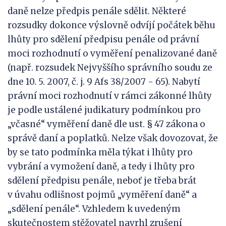
daně nelze předpis penále sdělit. Některé
rozsudky dokonce výslovně odvíjí počátek běhu
lhůty pro sdělení předpisu penále od právní
moci rozhodnutí o vyměření penalizované daně
(např. rozsudek Nejvyššího správního soudu ze
dne 10. 5. 2007, č. j. 9 Afs 38/2007 - 65). Nabytí
právní moci rozhodnutí v rámci zákonné lhůty
je podle ustálené judikatury podmínkou pro
„včasné“ vyměření daně dle ust. § 47 zákona o
správě daní a poplatků. Nelze však dovozovat, že
by se tato podmínka měla týkat i lhůty pro
vybrání a vymožení daně, a tedy i lhůty pro
sdělení předpisu penále, neboť je třeba brát
v úvahu odlišnost pojmů „vyměření daně“ a
„sdělení penále“. Vzhledem k uvedeným
skutečnostem stěžovatel navrhl zrušení