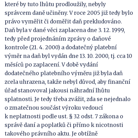
které by tuto lhůtu prodloužily, nebyly
správcem daně učiněny. V roce 2005 již tedy bylo
právo vyměřit či doměřit daň prekludováno.
Daň byla v dané věci zaplacena dne 3. 12. 1999,
tedy před projednáním zprávy o daňové
kontrole (21. 4. 2000) a dodatečný platební
výměr na daň byl vydán dne 13. 10. 2000, tj. cca 10
měsíců po zaplacení. V době vydání
dodatečného platebního výměru již byla daň
zcela uhrazena, takže nebyl důvod, aby finanční
úřad stanovoval jakousi náhradní lhůtu
splatnosti. Je tedy třeba zvážit, zda se nejednalo
o zmatečnou součást výroku vedoucí
k neplatnosti podle ust. § 32 odst. 7 zákona o
správě daní a poplatků či přímo k nicotnosti
takového právního aktu. Je obtížně