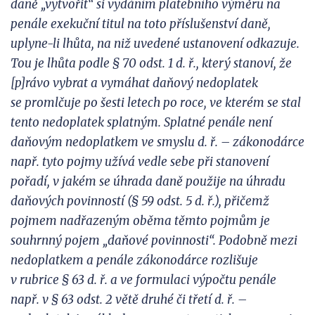
daně „vytvořit“ si
vydáním platebního výměru na
penále exekuční titul na toto příslušenství daně,
uply
ne-li lhůta, na
niž uvedené ustanovení odkazuje.
Tou je lhůta podle § 70 odst. 1 d. ř., kte
rý stanoví, že
[p]rávo vybrat a
vymáhat daňový nedoplatek
se
promlčuje po šesti letech po roce, ve kterém se stal
tento nedoplatek splatným. Splatné penále není
daňovým nedoplatkem ve smyslu d. ř. – zákonodárce
např.
tyto pojmy užívá vedle sebe při
stanovení
pořadí, v
jakém se
úhrada daně použije na úhradu
daňových povinností (§ 59 odst. 5 d. ř.), přičemž
pojmem nadřazeným oběma těmto pojmům je
souhrnný pojem „daňové povinnos
ti“. Podobně mezi
nedoplatkem a
penále zákonodárce rozlišuje
v
rubrice § 63 d. ř. a ve formulaci výpočtu penále
nap
ř. v § 63 odst. 2 větě druhé či
třetí d. ř. –