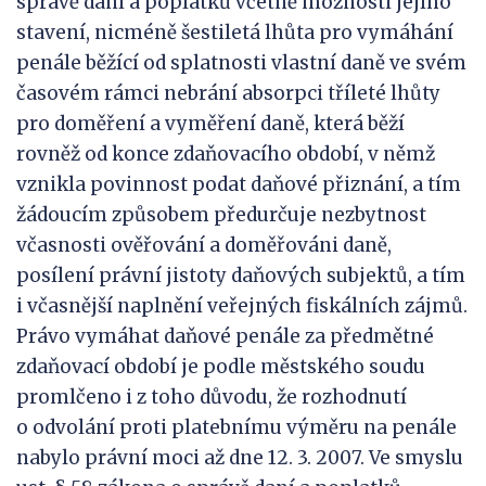
správě daní a poplatků včetně možnosti jejího
stavení, nicméně šestiletá lhůta pro vymáhání
penále běžící od splatnosti vlastní daně ve svém
časovém rámci nebrání absorpci tříleté lhůty
pro doměření a vyměření daně, která běží
rovněž od konce zdaňovacího období, v němž
vznikla povinnost podat daňové přiznání, a tím
žádoucím způsobem předurčuje nezbytnost
včasnosti ověřování a doměřováni daně,
posílení právní jistoty daňových subjektů, a tím
i včasnější naplnění veřejných fiskálních zájmů.
Právo vymáhat daňové penále za předmětné
zdaňovací období je podle městského soudu
promlčeno i z toho důvodu, že rozhodnutí
o odvolání proti platebnímu výměru na penále
nabylo právní moci až dne 12. 3. 2007. Ve smyslu