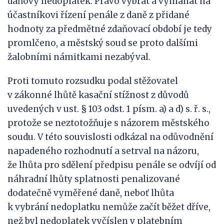
daňový nedoplatek. Právo vybrat a vymáhat na
účastníkovi řízení penále z daně z přidané
hodnoty za předmětné zdaňovací období je tedy
promlčeno, a městský soud se proto dalšími
žalobními námitkami nezabýval.
Proti tomuto rozsudku podal stěžovatel
v zákonné lhůtě kasační stížnost z důvodů
uvedených v ust. § 103 odst. 1 písm. a) a d) s. ř. s.,
protože se neztotožňuje s názorem městského
soudu. V této souvislosti odkázal na odůvodnění
napadeného rozhodnutí a setrval na názoru,
že lhůta pro sdělení předpisu penále se odvíjí od
náhradní lhůty splatnosti penalizované
dodatečně vyměřené daně, neboť lhůta
k vybrání nedoplatku nemůže začít běžet dříve,
než byl nedoplatek vyčíslen v platebním