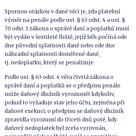
Spornou otázkou v dané věci je, zda platební
výměr na penále podle ust. § 63 odst. 4 a ust. §
70 odst. 1 zákona o správě daní a poplatků musí
být vydán v šestileté lhůtě, jejíž běh počíná ode
dne původní splatnosti daně nebo ode dne
náhradní splatnosti doměřené daně,
tj. nedoplatku, který se penalizuje.
Podle ust. § 63 odst. 4 věta čtvrtá zákona o
správě daní a poplatků se o předpisu penále
může daňový dlužník vyrozumět kdykoliv,
pokud to vyžaduje stav jeho účtu, zejména při
daňové exekuci; o předpisu se daňový dlužník
zpravidla vyrozumí do třiceti dnů poté, kdy
daňový nedoplatek byl zcela vyrovnán,