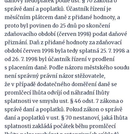
daňový nedoplatek podle ust. § 70 zákona o
správě daní a poplatků. Účastník řízení je
měsíčním plátcem daně z přidané hodnoty, a
proto byl povinen do 25 dnů po skončení
zdaňovacího období (červen 1998) podat daňové
přiznání. Daň z přidané hodnoty za zdaňovací
období červen 1998 byla tedy splatná 25. 7. 1998 a
od 26. 7. 1998 byl účastník řízení v prodlení
s placením daně. Podle názoru městského soudu
není správný právní názor stěžovatele,
že v případě dodatečného doměření daně se
promlčecí lhůta odvíjí od náhradní lhůty
splatnosti ve smyslu ust. § 46 odst. 7 zákona o
správě daní a poplatků. Pokud zákon o správě
daní a poplatků v ust. § 70 nestanoví, jaká lhůta
splatnosti zakládá počátek běhu promlčecí