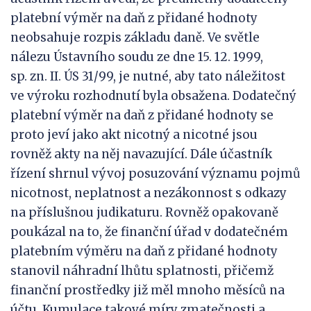
platební výměr na daň z přidané hodnoty
neobsahuje rozpis základu daně. Ve světle
nálezu Ústavního soudu ze dne 15. 12. 1999,
sp. zn. II. ÚS 31/99, je nutné, aby tato náležitost
ve výroku rozhodnutí byla obsažena. Dodatečný
platební výměr na daň z přidané hodnoty se
proto jeví jako akt nicotný a nicotné jsou
rovněž akty na něj navazující. Dále účastník
řízení shrnul vývoj posuzování významu pojmů
nicotnost, neplatnost a nezákonnost s odkazy
na příslušnou judikaturu. Rovněž opakovaně
poukázal na to, že finanční úřad v dodatečném
platebním výměru na daň z přidané hodnoty
stanovil náhradní lhůtu splatnosti, přičemž
finanční prostředky již měl mnoho měsíců na
účtu. Kumulace takové míry zmatečnosti a