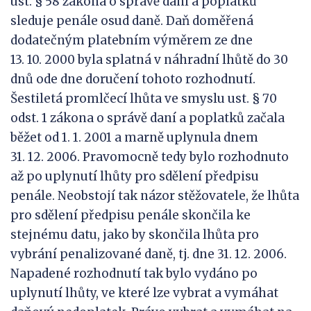
ust. § 58 zákona o správě daní a poplatků
sleduje penále osud daně. Daň doměřená
dodatečným platebním výměrem ze dne
13. 10. 2000 byla splatná v náhradní lhůtě do 30
dnů ode dne doručení tohoto rozhodnutí.
Šestiletá promlčecí lhůta ve smyslu ust. § 70
odst. 1 zákona o správě daní a poplatků začala
běžet od 1. 1. 2001 a marně uplynula dnem
31. 12. 2006. Pravomocně tedy bylo rozhodnuto
až po uplynutí lhůty pro sdělení předpisu
penále. Neobstojí tak názor stěžovatele, že lhůta
pro sdělení předpisu penále skončila ke
stejnému datu, jako by skončila lhůta pro
vybrání penalizované daně, tj. dne 31. 12. 2006.
Napadené rozhodnutí tak bylo vydáno po
uplynutí lhůty, ve které lze vybrat a vymáhat