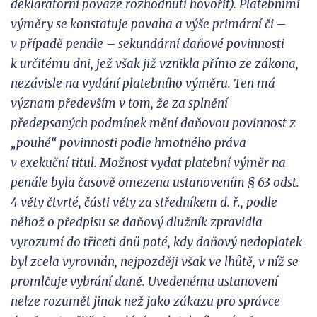
deklaratorní povaze rozhodnutí hovořit). Platebními
výměry se konstatuje povaha a výše primární či –
v
případě penále – sekundární daňové povinnosti
k
určitému dni, jež však již vznikla přímo ze zákona,
nezávisle na vydání platebního výměru. Ten má
význam především v
tom, že za splnění
předepsaných podmínek mění daňovou povinnost z
„pouhé“ povinnosti podle hmotného práva
v
exekuční titul. Možnost vydat platební výměr na
penále byla časově omezena ustanovením § 63 odst.
4 věty čtvrté, části věty za středníkem d. ř., podle
něhož o předpisu se daňový dlužník zpravidla
vyrozumí do
třiceti dnů poté, kdy daňový nedoplatek
byl zcela vyrovnán,
nejpozději však ve lhůtě, v
níž
se
promlčuje vybrání daně. Uvedenému ustanovení
nelze rozumět jinak než jako zákazu pro správce