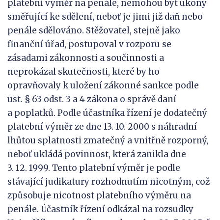
platební výměr na penále, nemohou být úkony
směřující ke sdělení, neboť je jimi již daň nebo
penále sdělováno. Stěžovatel, stejně jako
finanční úřad, postupoval v rozporu se
zásadami zákonnosti a součinnosti a
neprokázal skutečnosti, které by ho
opravňovaly k uložení zákonné sankce podle
ust. § 63 odst. 3 a 4 zákona o správě daní
a poplatků. Podle účastníka řízení je dodatečný
platební výměr ze dne 13. 10. 2000 s náhradní
lhůtou splatnosti zmatečný a vnitřně rozporný,
neboť ukládá povinnost, která zanikla dne
3. 12. 1999. Tento platební výměr je podle
stávající judikatury rozhodnutím nicotným, což
způsobuje nicotnost platebního výměru na
penále. Účastník řízení odkázal na rozsudky