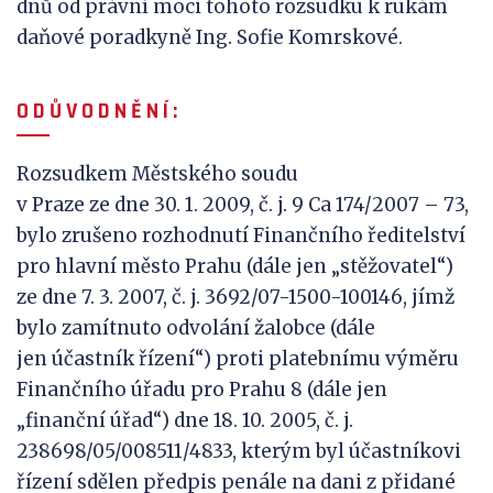
dnů od právní moci tohoto rozsudku k rukám
daňové poradkyně Ing. Sofie Komrskové.
O D Ů V
O D N Ě N Í :
Rozsudkem Městského soudu
v Praze ze dne 30. 1. 2009, č. j. 9 Ca 174/2007 – 73,
bylo zrušeno rozhodnutí Finančního ředitelství
pro hlavní město Prahu (dále jen „stěžovatel“)
ze dne 7. 3. 2007, č. j. 3692/07-1500-100146, jímž
bylo zamítnuto odvolání žalobce (dále
jen účastník řízení“) proti platebnímu výměru
Finančního úřadu pro Prahu 8 (dále jen
„finanční úřad“) dne 18. 10. 2005, č. j.
238698/05/008511/4833, kterým byl účastníkovi
řízení sdělen předpis penále na dani z přidané