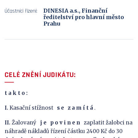
DINESIA a.s., Finanční
Účastníci řízení:
ředitelství pro hlavní město
Prahu
CELÉ ZNĚNÍ JUDIKÁTU:
t a k
t o :
I.
Kasační stížnost
s
e
z
a
m
í
t
á
.
II.
Žalovaný
j
e
p
o
v
i
n
e
n
zaplatit žalobci na
náhradě nákladů řízení částku 2400 Kč do 30