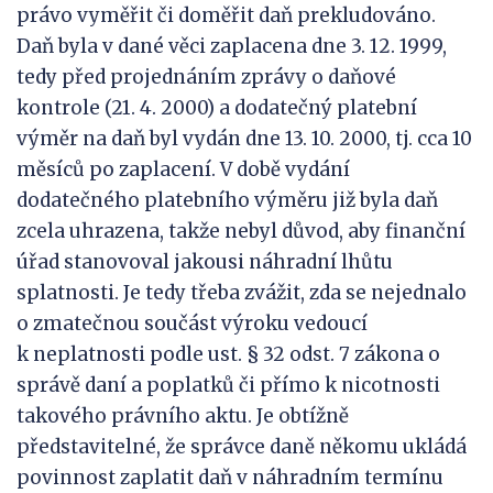
právo vyměřit či doměřit daň prekludováno.
Daň byla v dané věci zaplacena dne 3. 12. 1999,
tedy před projednáním zprávy o daňové
kontrole (21. 4. 2000) a dodatečný platební
výměr na daň byl vydán dne 13. 10. 2000, tj. cca 10
měsíců po zaplacení. V době vydání
dodatečného platebního výměru již byla daň
zcela uhrazena, takže nebyl důvod, aby finanční
úřad stanovoval jakousi náhradní lhůtu
splatnosti. Je tedy třeba zvážit, zda se nejednalo
o zmatečnou součást výroku vedoucí
k neplatnosti podle ust. § 32 odst. 7 zákona o
správě daní a poplatků či přímo k nicotnosti
takového právního aktu. Je obtížně
představitelné, že správce daně někomu ukládá
povinnost zaplatit daň v náhradním termínu