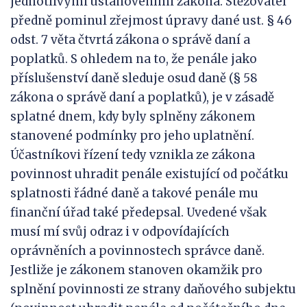
jednotlivými ustanoveními zákona. Stěžovatel
předně pominul zřejmost úpravy dané ust. § 46
odst. 7 věta čtvrtá zákona o správě daní a
poplatků. S ohledem na to, že penále jako
příslušenství daně sleduje osud daně (§ 58
zákona o správě daní a poplatků), je v zásadě
splatné dnem, kdy byly splněny zákonem
stanovené podmínky pro jeho uplatnění.
Účastníkovi řízení tedy vznikla ze zákona
povinnost uhradit penále existující od počátku
splatnosti řádné daně a takové penále mu
finanční úřad také předepsal. Uvedené však
musí mí svůj odraz i v odpovídajících
oprávněních a povinnostech správce daně.
Jestliže je zákonem stanoven okamžik pro
splnění povinnosti ze strany daňového subjektu