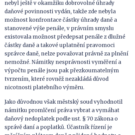
nebyl ještě v okamžiku dobrovolné úhrady
daňové povinnosti vydán, takže zde nebyla
možnost konfrontace částky úhrady daně a
stanovené výše penále, v právním smyslu
existovala možnost předepsat penále z dlužné
částky daně a takové uplatnění pravomoci
správce daně, nelze považovat právně za plnění
nemožné. Námitky nesprávnosti vyměření a
výpočtu penále jsou pak přezkoumatelným
tvrzením, které rovněž nezakládá důvod
nicotnosti platebního výměru.
Jako důvodnou však městský soud vyhodnotil
námitku promlčení práva vybrat a vymáhat
daňový nedoplatek podle ust. § 70 zákona o
správě daní a poplatků. Účastník řízení je