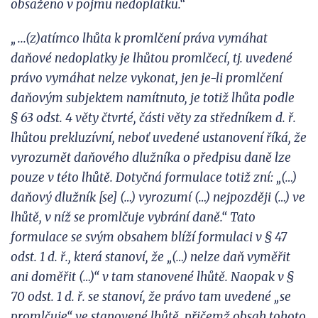
obsaženo v
pojmu nedoplatku.“
„...(z)atímco lhůta k
promlčení práva vymáhat
daňové nedoplatky je lhůtou promlčecí, tj. uvedené
právo vymáhat nelze vykonat, jen je-li promlčení
daňovým subjektem namítnuto, je totiž lhůta podle
§
63 odst. 4 věty čtvrté, části věty za středníkem d. ř.
lhůtou prekluzívní, neboť uvedené ustanovení říká, že
vyrozumět daňového dlužníka o předpisu daně lze
pouze v
této lhůtě. Dotyčná formulace totiž zní: „(…)
daňový dlužník [se] (…) vyrozumí (…) nejpozději (…) ve
lhůtě, v níž se promlčuje vybrání daně.“ Tato
formulace se svým obsahem blíží formulaci v § 47
odst. 1 d. ř., která stanoví, že „(…) nelze daň vyměřit
ani doměřit (…)“ v
tam stanovené lhůtě. Naopak v §
70 odst. 1 d.
ř. se stanoví, že právo tam uvedené „se
promlčuje“ ve stanovené lhůtě, přičemž obsah tohoto