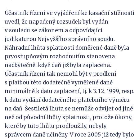
Účastník řízení ve vyjádření ke kasační stížnosti
uvedl, že napadený rozsudek byl vydán
v souladu se zákonem a odpovídající
judikaturou Nejvyššího správního soudu.
Náhradní lhůta splatnosti doměřené daně byla
prvostupňovým rozhodnutím stanovena
nadbytečně, když daň již byla zaplacena.
Účastník řízení tak nemohl být v prodlení
s platbou této dodatečně vyměřené daně
minimálně k datu zaplacení, tj. k 3. 12. 1999, resp.
k datu vydání dodatečného platebního výměru
na daň. Šestiletá lhůta se nemůže odvíjet od jiné
než od původní lhůty splatnosti, protože úkony,
které by tuto lhůtu prodloužily, nebyly
správcem daně učiněny. V roce 2005 již tedy bylo