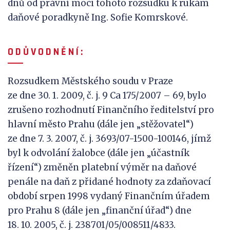
dnů od právní moci tohoto rozsudku k rukám
daňové poradkyně Ing. Sofie Komrskové.
O D Ů V
O D N Ě N Í :
Rozsudkem Městského soudu v Praze
ze dne 30. 1. 2009, č. j. 9 Ca 175/2007 – 69, bylo
zrušeno rozhodnutí Finančního ředitelství pro
hlavní město Prahu (dále jen „stěžovatel“)
ze dne 7. 3. 2007, č. j. 3693/07-1500-100146, jímž
byl k odvolání žalobce (dále jen „účastník
řízení“) změněn platební výměr na daňové
penále na daň z přidané hodnoty za zdaňovací
období srpen 1998 vydaný Finančním úřadem
pro Prahu 8 (dále jen „finanční úřad“) dne
18. 10. 2005, č. j. 238701/05/008511/4833.