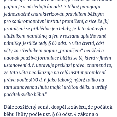
pojmu je v následujícím odst. 3 téhož paragrafu
jednoznačně chara
kterizován pravidlem běžným
pro
soukromoprávní institut promlčení, a sice že [k]
promlčení se přihlédne jen tehdy, je-li to daňovým
dlužníkem namítáno, a jen v rozsahu uplatňované
námitky. Jestliže tedy § 63 odst. 4 věta čtvrtá, část
věty za středníkem pojmu „promlčení“ neužívá a
naopak používá formulace blížící se té,
která v jiném
ustanovení d.
ř.
upravuje
prekluzi práva, znamená to,
že tato věta neodkazuje na celý institu
t promlčení
práva podle § 70 d.
ř. jako takový, nýbrž toliko na
tam stanovenou lhůtu mající určitou délku a určitý
počátek svého běhu.“
Dále rozšířený senát dospěl k závěru, že počátek
běhu lhůty podle ust. § 63 odst. 4 zákona o