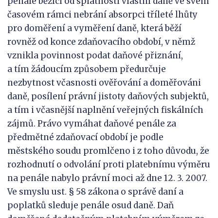
penále běžící od splatnosti vlastní daně ve svém
časovém rámci nebrání absorpci tříleté lhůty
pro doměření a vyměření daně, která běží
rovněž od konce zdaňovacího období, v němž
vznikla povinnost podat daňové přiznání,
a tím žádoucím způsobem předurčuje
nezbytnost včasnosti ověřování a doměřováni
daně, posílení právní jistoty daňových subjektů,
a tím i včasnější naplnění veřejných fiskálních
zájmů. Právo vymáhat daňové penále za
předmětné zdaňovací období je podle
městského soudu promlčeno i z toho důvodu, že
rozhodnutí o odvolání proti platebnímu výměru
na penále nabylo právní moci až dne 12. 3. 2007.
Ve smyslu ust. § 58 zákona o správě daní a
poplatků sleduje penále osud daně. Daň