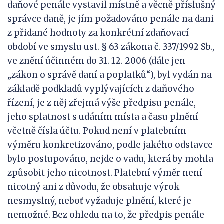
daňové penále vystavil místně a věcně příslušný
správce daně, je jím požadováno penále na dani
z přidané hodnoty za konkrétní zdaňovací
období ve smyslu ust. § 63 zákona č. 337/1992 Sb.,
ve znění účinném do 31. 12. 2006 (dále jen
„zákon o správě daní a poplatků“), byl vydán na
základě podkladů vyplývajících z daňového
řízení, je z něj zřejmá výše předpisu penále,
jeho splatnost s udáním místa a času plnění
včetně čísla účtu. Pokud není v platebním
výměru konkretizováno, podle jakého odstavce
bylo postupováno, nejde o vadu, která by mohla
způsobit jeho nicotnost. Platební výměr není
nicotný ani z důvodu, že obsahuje výrok
nesmyslný, neboť vyžaduje plnění, které je
nemožné. Bez ohledu na to, že předpis penále