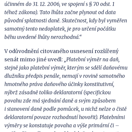
účinném do 31.
12.
2006, ve
spojení s § 70 odst. 1
téhož zákona). Tato lhůta začne plynout od data
původní splatnosti daně. Skutečnost, kdy byl vyměřen
s
amotný tento nedoplatek, je
pro
určení počátku
běhu uvedené lhůty nerozhodná.“
V odůvodnění citovaného usnesení rozšířený
senát mimo jiné uvedl:
„Platební výměr na daň,
stejně jako platební výměr, kterým se sdělí daňovému
dlužníku předpis penále, nemají v
rovině samotného
hmotného práva daňového účinky konstitutivní,
nýbrž zásadně toliko deklarat
orní (specifickou
povahu zde
má
sjednání daně a
svým způsobem
i
stanovení daně podle pomůcek, u nichž nelze o čistě
deklaratorní povaze rozhodnutí hovořit). Platebními
výměry se konstatuje povaha a výše primární či –