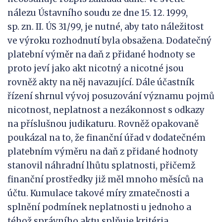
nálezu Ústavního soudu ze dne 15. 12. 1999,
sp. zn. II. ÚS 31/99, je nutné, aby tato náležitost
ve výroku rozhodnutí byla obsažena. Dodatečný
platební výměr na daň z přidané hodnoty se
proto jeví jako akt nicotný a nicotné jsou
rovněž akty na něj navazující. Dále účastník
řízení shrnul vývoj posuzování významu pojmů
nicotnost, neplatnost a nezákonnost s odkazy
na příslušnou judikaturu. Rovněž opakovaně
poukázal na to, že finanční úřad v dodatečném
platebním výměru na daň z přidané hodnoty
stanovil náhradní lhůtu splatnosti, přičemž
finanční prostředky již měl mnoho měsíců na
účtu. Kumulace takové míry zmatečnosti a
splnění podmínek neplatnosti u jednoho a
téhož správního aktu splňuje kritéria