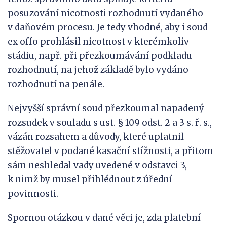
posuzování nicotnosti rozhodnutí vydaného
v daňovém procesu. Je tedy vhodné, aby i soud
ex offo prohlásil nicotnost v kterémkoliv
stádiu, např. při přezkoumávání podkladu
rozhodnutí, na jehož základě bylo vydáno
rozhodnutí na penále.
Nejvyšší správní soud přezkoumal napadený
rozsudek v souladu s ust. § 109 odst. 2 a 3 s. ř. s.,
vázán rozsahem a důvody, které uplatnil
stěžovatel v podané kasační stížnosti, a přitom
sám neshledal vady uvedené v odstavci 3,
k nimž by musel přihlédnout z úřední
povinnosti.
Spornou otázkou v dané věci je, zda platební