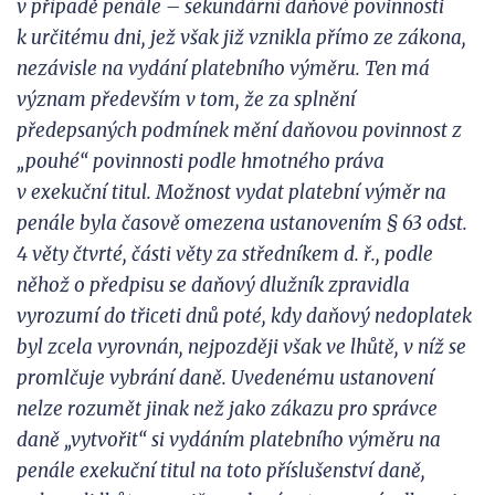
v
případě penále – sekundární daňové povinnosti
k
určitému dni, jež však již vznikla přímo ze zákona,
nezávisle na vydání platebního výměru. Ten má
význam především v
tom, že za splnění
předepsaných podmínek mění daňovou povinnost z
„pouhé“ povinnosti podle hmotného práva
v
exekuční titul. Možnost vydat platební výměr na
penále byla časově omezena ustanovením § 63 odst.
4 věty čtvrté, části věty za středníkem d. ř., podle
něhož o předpisu se daňový dlužník zpravidla
vyrozumí do
třiceti dnů poté, kdy daňový nedoplatek
byl zcela vyrovnán,
nejpozději však ve lhůtě, v
níž
se
promlčuje vybrání daně. Uvedenému ustanovení
nelze rozumět jinak než jako zákazu pro správce
daně „vytvořit“ si
vydáním platebního výměru na
penále exekuční titul na toto přísluše
nství daně,