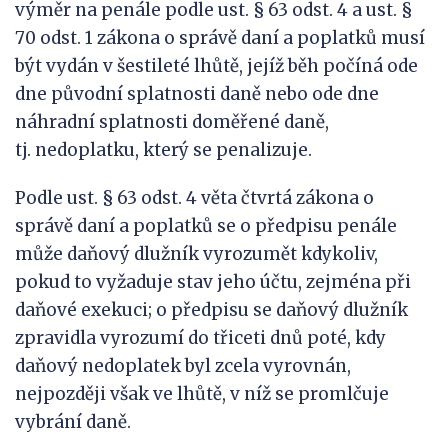
výměr na penále podle ust. § 63 odst. 4 a ust. §
70 odst. 1 zákona o správě daní a poplatků musí
být vydán v šestileté lhůtě, jejíž běh počíná ode
dne původní splatnosti daně nebo ode dne
náhradní splatnosti doměřené daně,
tj. nedoplatku, který se penalizuje.
Podle ust. § 63 odst. 4 věta čtvrtá zákona o
správě daní a poplatků se o předpisu penále
může daňový dlužník vyrozumět kdykoliv,
pokud to vyžaduje stav jeho účtu, zejména při
daňové exekuci; o předpisu se daňový dlužník
zpravidla vyrozumí do třiceti dnů poté, kdy
daňový nedoplatek byl zcela vyrovnán,
nejpozději však ve lhůtě, v níž se promlčuje
vybrání daně.