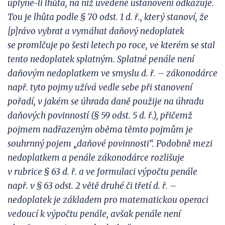
uplyne-li lhůta, na
niž uvedené ustanovení odkazuje.
Tou je lhůta podle § 70 odst. 1 d. ř., kte
rý stanoví, že
[p]rávo vybrat a
vymáhat daňový nedoplatek
se
promlčuje po šesti letech po roce, ve kterém se stal
tento nedoplatek splatným. Splatné penále není
daňovým nedoplatkem ve smyslu d. ř. – zákonodárce
např.
tyto pojmy užívá vedle sebe při
stanovení
pořadí, v
jakém se
úhrada daně použije na úhradu
daňových povinností (§ 59 odst. 5 d. ř.), přičemž
pojmem nadřazeným oběma těmto pojmům je
souhrnný pojem „daňové povinnos
ti“. Podobně mezi
nedoplatkem a
penále zákonodárce rozlišuje
v
rubrice § 63 d. ř. a ve formulaci výpočtu penále
nap
ř. v § 63 odst. 2 větě druhé či
třetí d. ř. –
nedoplatek je
základem pro matematickou operaci
vedoucí k
výpočtu penále, avšak penále není