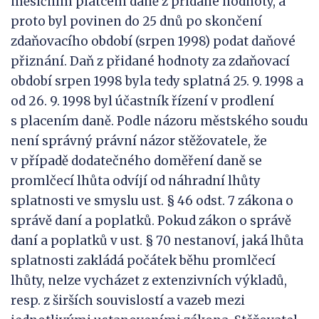
měsíčním plátcem daně z přidané hodnoty, a
proto byl povinen do 25 dnů po skončení
zdaňovacího období (srpen 1998) podat daňové
přiznání. Daň z přidané hodnoty za zdaňovací
období srpen 1998 byla tedy splatná 25. 9. 1998 a
od 26. 9. 1998 byl účastník řízení v prodlení
s placením daně. Podle názoru městského soudu
není správný právní názor stěžovatele, že
v případě dodatečného doměření daně se
promlčecí lhůta odvíjí od náhradní lhůty
splatnosti ve smyslu ust. § 46 odst. 7 zákona o
správě daní a poplatků. Pokud zákon o správě
daní a poplatků v ust. § 70 nestanoví, jaká lhůta
splatnosti zakládá počátek běhu promlčecí
lhůty, nelze vycházet z extenzivních výkladů,
resp. z širších souvislostí a vazeb mezi