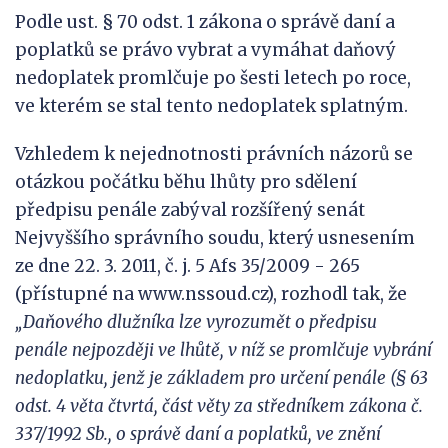
Podle ust. § 70 odst. 1 zákona o správě daní a
poplatků se právo vybrat a vymáhat daňový
nedoplatek promlčuje po šesti letech po roce,
ve kterém se stal tento nedoplatek splatným.
Vzhledem k nejednotnosti právních názorů se
otázkou počátku běhu lhůty pro sdělení
předpisu penále zabýval rozšířený senát
Nejvyššího správního soudu, který usnesením
ze dne 22. 3. 2011, č. j. 5 Afs 35/2009 - 265
(přístupné na www.nssoud.cz), rozhodl tak, že
„
Daňového dlužníka lze vyrozumět o předpisu
penále nejpozději ve
lhůtě, v níž se
promlčuje vybrání
nedoplatku, jen
ž je
základem pro určení penále (§ 63
odst. 4 věta čtvrtá, část věty za středníkem zákona č.
337/1992 Sb., o správě daní a po
platků, ve znění