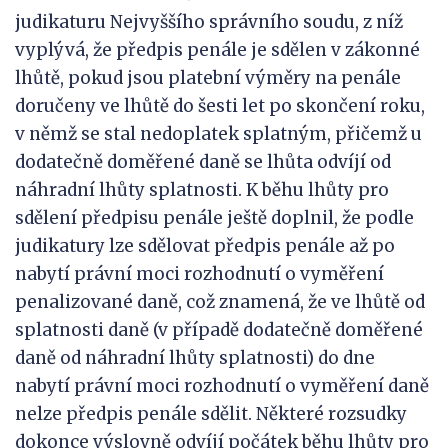
judikaturu Nejvyššího správního soudu, z níž
vyplývá, že předpis penále je sdělen v zákonné
lhůtě, pokud jsou platební výměry na penále
doručeny ve lhůtě do šesti let po skončení roku,
v němž se stal nedoplatek splatným, přičemž u
dodatečně doměřené daně se lhůta odvíjí od
náhradní lhůty splatnosti. K běhu lhůty pro
sdělení předpisu penále ještě doplnil, že podle
judikatury lze sdělovat předpis penále až po
nabytí právní moci rozhodnutí o vyměření
penalizované daně, což znamená, že ve lhůtě od
splatnosti daně (v případě dodatečně doměřené
daně od náhradní lhůty splatnosti) do dne
nabytí právní moci rozhodnutí o vyměření daně
nelze předpis penále sdělit. Některé rozsudky
dokonce výslovně odvíjí počátek běhu lhůty pro