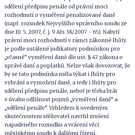
sdělení předpisu penále od právní moci
rozhodnutí o vyměření penalizované daně
(např. rozsudek Nejvyššího správního soudu ze
dne 10. 5. 2007, č. j. 9 Afs 38/2007 - 65). Nabytí
právní moci rozhodnutí v rámci zákonné lhůty
je podle ustálené judikatury podmínkou pro
„včasné“ vyměření daně dle ust. § 47 zákona o
správě daní a poplatků. Nelze však dovozovat, že
by se tato podmínka měla týkat i lhůty pro
vybrání a vymožení daně, a tedy i lhůty pro
sdělení předpisu penále, neboť je třeba brát
v úvahu odlišnost pojmů „vyměření daně“ a
„sdělení penále“. Vzhledem k uvedeným
skutečnostem stěžovatel navrhl zrušení
napadeného rozsudku a vrácení věci
městskému soudu k dalšímu řízení.