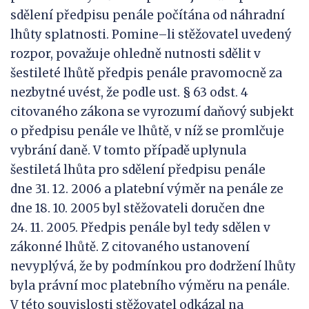
sdělení předpisu penále počítána od náhradní
lhůty splatnosti. Pomine–li stěžovatel uvedený
rozpor, považuje ohledně nutnosti sdělit v
šestileté lhůtě předpis penále pravomocně za
nezbytné uvést, že podle ust. § 63 odst. 4
citovaného zákona se vyrozumí daňový subjekt
o předpisu penále ve lhůtě, v níž se promlčuje
vybrání daně. V tomto případě uplynula
šestiletá lhůta pro sdělení předpisu penále
dne 31. 12. 2006 a platební výměr na penále ze
dne 18. 10. 2005 byl stěžovateli doručen dne
24. 11. 2005. Předpis penále byl tedy sdělen v
zákonné lhůtě. Z citovaného ustanovení
nevyplývá, že by podmínkou pro dodržení lhůty
byla právní moc platebního výměru na penále.
V této souvislosti stěžovatel odkázal na