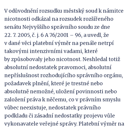
V odůvodnění rozsudku městský soud k námitce
nicotnosti odkázal na rozsudek rozšířeného
senátu Nejvyššího správního soudu ze dne
22. 7. 2005, č. j. 6 A 76/2001 – 96, a uvedl, že
v dané věci platební výměr na penále netrpí
takovými intenzivními vadami, které
by způsobovaly jeho nicotnost. Neshledal totiž
absolutní nedostatek pravomoci, absolutní
nepříslušnost rozhodujícího správního orgánu,
požadavek plnění, které je trestné nebo
absolutně nemožné, uložení povinnosti nebo
založení práva k něčemu, co v právním smyslu
vůbec neexistuje, nedostatek právního
podkladu či zásadní nedostatky projevu vůle
vykonavatele veřejné správy. Platební výměr na