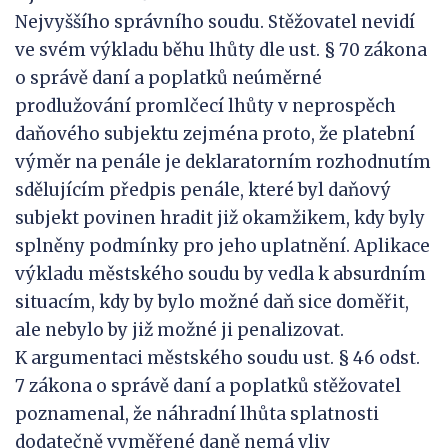
Nejvyššího správního soudu. Stěžovatel nevidí
ve svém výkladu běhu lhůty dle ust. § 70 zákona
o správě daní a poplatků neúměrné
prodlužování promlčecí lhůty v neprospěch
daňového subjektu zejména proto, že platební
výměr na penále je deklaratorním rozhodnutím
sdělujícím předpis penále, které byl daňový
subjekt povinen hradit již okamžikem, kdy byly
splněny podmínky pro jeho uplatnění. Aplikace
výkladu městského soudu by vedla k absurdním
situacím, kdy by bylo možné daň sice doměřit,
ale nebylo by již možné ji penalizovat.
K argumentaci městského soudu ust. § 46 odst.
7 zákona o správě daní a poplatků stěžovatel
poznamenal, že náhradní lhůta splatnosti
dodatečně vyměřené daně nemá vliv