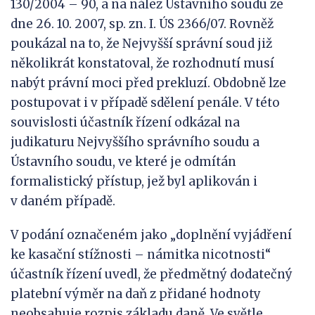
130/2004 – 90, a na nález Ústavního soudu ze
dne 26. 10. 2007, sp. zn. I. ÚS 2366/07. Rovněž
poukázal na to, že Nejvyšší správní soud již
několikrát konstatoval, že rozhodnutí musí
nabýt právní moci před prekluzí. Obdobně lze
postupovat i v případě sdělení penále. V této
souvislosti účastník řízení odkázal na
judikaturu Nejvyššího správního soudu a
Ústavního soudu, ve které je odmítán
formalistický přístup, jež byl aplikován i
v daném případě.
V podání označeném jako „doplnění vyjádření
ke kasační stížnosti – námitka nicotnosti“
účastník řízení uvedl, že předmětný dodatečný
platební výměr na daň z přidané hodnoty
neobsahuje rozpis základu daně. Ve světle