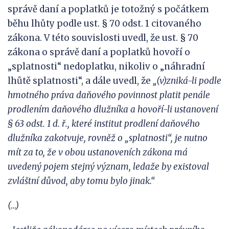
správě daní a poplatků je totožný s počátkem
běhu lhůty podle ust. § 70 odst. 1 citovaného
zákona. V této souvislosti uvedl, že ust. § 70
zákona o správě daní a poplatků hovoří o
„splatnosti“ nedoplatku, nikoliv o „náhradní
lhůtě splatnosti“, a dále uvedl, že
„(v)zniká-li podle
hmotného práva daňového povinnost platit penále
prodlením daňového dlužníka a hovoří-li ustanovení
§ 63 odst.
1 d. ř., které institut prodlení daňového
dlužníka zakotvuje, rovněž o „splatnosti“, je nutno
mít za to, že v
obou ustanoveních zákona má
uvedený pojem stejný význam, ledaže by existoval
zvláštní důvod, aby tomu bylo jinak.“
(…)