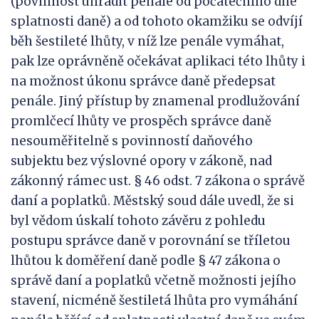
(povinnost uhradit penále od počátečního dne
splatnosti daně) a od tohoto okamžiku se odvíjí
běh šestileté lhůty, v níž lze penále vymáhat,
pak lze oprávněně očekávat aplikaci této lhůty i
na možnost úkonu správce daně předepsat
penále. Jiný přístup by znamenal prodlužování
promlčecí lhůty ve prospěch správce daně
nesouměřitelně s povinností daňového
subjektu bez výslovné opory v zákoně, nad
zákonný rámec ust. § 46 odst. 7 zákona o správě
daní a poplatků. Městský soud dále uvedl, že si
byl vědom úskalí tohoto závěru z pohledu
postupu správce daně v porovnání se tříletou
lhůtou k doměření daně podle § 47 zákona o
správě daní a poplatků včetně možnosti jejího
stavení, nicméně šestiletá lhůta pro vymáhání