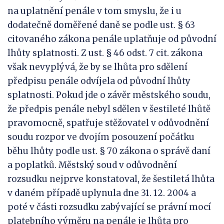
na uplatnění penále v tom smyslu, že i u
dodatečně doměřené daně se podle ust. § 63
citovaného zákona penále uplatňuje od původní
lhůty splatnosti. Z ust. § 46 odst. 7 cit. zákona
však nevyplývá, že by se lhůta pro sdělení
předpisu penále odvíjela od původní lhůty
splatnosti. Pokud jde o závěr městského soudu,
že předpis penále nebyl sdělen v šestileté lhůtě
pravomocně, spatřuje stěžovatel v odůvodnění
soudu rozpor ve dvojím posouzení počátku
běhu lhůty podle ust. § 70 zákona o správě daní
a poplatků. Městský soud v odůvodnění
rozsudku nejprve konstatoval, že šestiletá lhůta
v daném případě uplynula dne 31. 12. 2004 a
poté v části rozsudku zabývající se právní mocí
platebního výměru na penále je lhůta pro