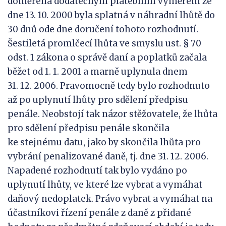
doměřená dodatečným platebním výměrem ze
dne 13. 10. 2000 byla splatná v náhradní lhůtě do
30 dnů ode dne doručení tohoto rozhodnutí.
Šestiletá promlčecí lhůta ve smyslu ust. § 70
odst. 1 zákona o správě daní a poplatků začala
běžet od 1. 1. 2001 a marně uplynula dnem
31. 12. 2006. Pravomocně tedy bylo rozhodnuto
až po uplynutí lhůty pro sdělení předpisu
penále. Neobstojí tak názor stěžovatele, že lhůta
pro sdělení předpisu penále skončila
ke stejnému datu, jako by skončila lhůta pro
vybrání penalizované daně, tj. dne 31. 12. 2006.
Napadené rozhodnutí tak bylo vydáno po
uplynutí lhůty, ve které lze vybrat a vymáhat
daňový nedoplatek. Právo vybrat a vymáhat na
účastníkovi řízení penále z daně z přidané