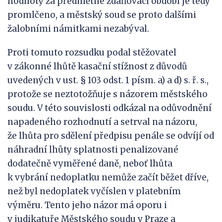
hodnoty za předmětné zdaňovací období je tedy
promlčeno, a městský soud se proto dalšími
žalobními námitkami nezabýval.
Proti tomuto rozsudku podal stěžovatel
v zákonné lhůtě kasační stížnost z důvodů
uvedených v ust. § 103 odst. 1 písm. a) a d) s. ř. s.,
protože se neztotožňuje s názorem městského
soudu. V této souvislosti odkázal na odůvodnění
napadeného rozhodnutí a setrval na názoru,
že lhůta pro sdělení předpisu penále se odvíjí od
náhradní lhůty splatnosti penalizované
dodatečně vyměřené daně, neboť lhůta
k vybrání nedoplatku nemůže začít běžet dříve,
než byl nedoplatek vyčíslen v platebním
výměru. Tento jeho názor má oporu i
v judikatuře Městského soudu v Praze a