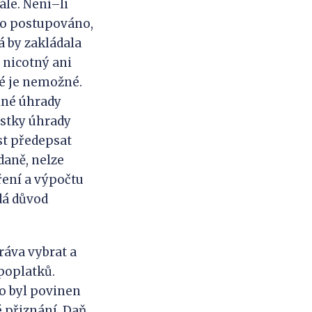
ále. Není–li
lo postupováno,
á by zakládala
 nicotný ani
ré je nemožné.
lné úhrady
ástky úhrady
st předepsat
daně, nelze
ení a výpočtu
dá důvod
áva vybrat a
poplatků.
to byl povinen
 přiznání. Daň