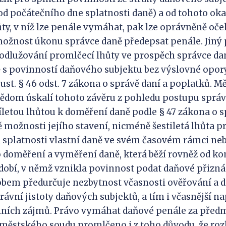
od počátečního dne splatnosti daně) a od tohoto oka
hůty, v níž lze penále vymáhat, pak lze oprávněně oče
 možnost úkonu správce daně předepsat penále. Jiný 
odlužování promlčecí lhůty ve prospěch správce da
s povinností daňového subjektu bez výslovné opory
st. § 46 odst. 7 zákona o správě daní a poplatků. M
l vědom úskalí tohoto závěru z pohledu postupu správ
íletou lhůtou k doměření daně podle § 47 zákona o s
 možnosti jejího stavení, nicméně šestiletá lhůta 
d splatnosti vlastní daně ve svém časovém rámci ne
ro doměření a vyměření daně, která běží rovněž od ko
obí, v němž vznikla povinnost podat daňové přiznán
bem předurčuje nezbytnost včasnosti ověřování a 
rávní jistoty daňových subjektů, a tím i včasnější n
álních zájmů. Právo vymáhat daňové penále za před
 městského soudu promlčeno i z toho důvodu, že ro