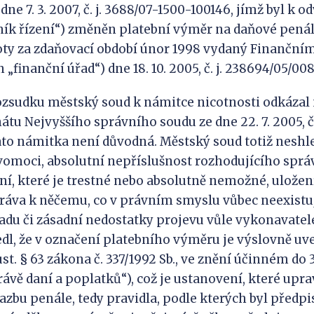
 dne 7. 3. 2007, č. j. 3688/07-1500-100146, jímž byl k 
tník řízení“) změněn platební výměr na daňové pená
oty za zdaňovací období únor 1998 vydaný Finanční
n „finanční úřad“) dne 18. 10. 2005, č. j. 238694/05/008
ozsudku městský soud k námitce nicotnosti odkázal
tu Nejvyššího správního soudu ze dne 22. 7. 2005, č.
 tato námitka není důvodná. Městský soud totiž neshl
omoci, absolutní nepříslušnost rozhodujícího sprá
í, které je trestné nebo absolutně nemožné, uložen
ráva k něčemu, co v právním smyslu vůbec neexistu
du či zásadní nedostatky projevu vůle vykonavatel
edl, že v označení platebního výměru je výslovně uve
t. § 63 zákona č. 337/1992 Sb., ve znění účinném do 3
rávě daní a poplatků“), což je ustanovení, které upra
sazbu penále, tedy pravidla, podle kterých byl předp