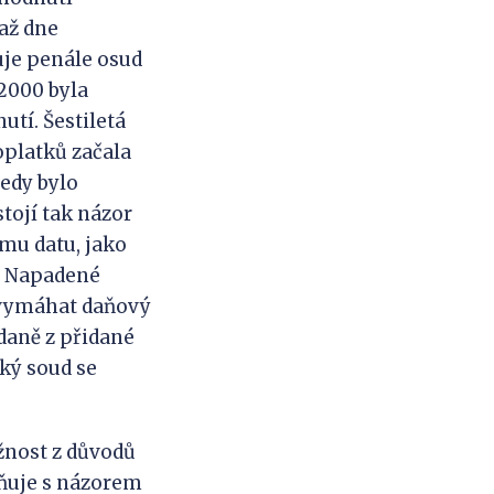
až dne
duje penále osud
2000 byla
utí. Šestiletá
oplatků začala
tedy bylo
tojí tak názor
ému datu, jako
6. Napadené
a vymáhat daňový
daně z přidané
ký soud se
žnost z důvodů
ožňuje s názorem