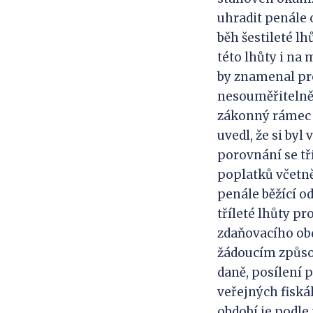
uhradit penále 
běh šestileté l
této lhůty i na
by znamenal pr
nesouměřitelně 
zákonný rámec u
uvedl, že si by
porovnání se tř
poplatků včetně
penále běžící o
tříleté lhůty p
zdaňovacího obd
žádoucím způso
daně, posílení p
veřejných fisk
období je podle