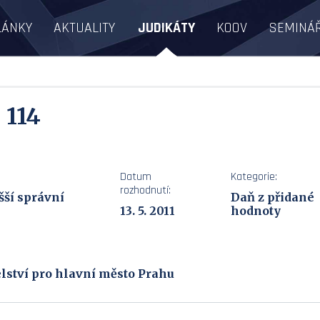
LÁNKY
AKTUALITY
JUDIKÁTY
KOOV
SEMINÁ
 114
Datum
Kategorie:
rozhodnutí:
šší správní
Daň z přidané
13. 5. 2011
hodnoty
elství pro hlavní město Prahu