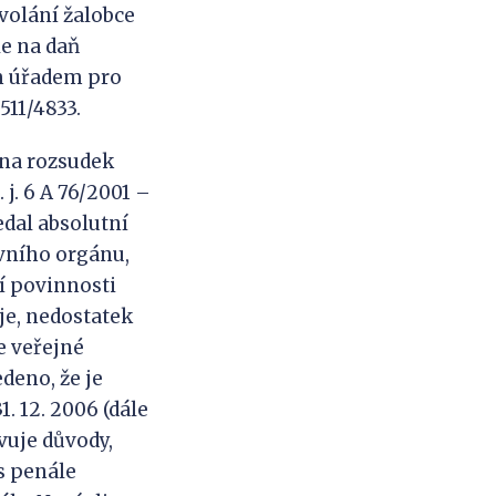
odvolání žalobce
le na daň
m úřadem pro
511/4833.
 na rozsudek
 j. 6 A 76/2001 –
edal absolutní
vního orgánu,
í povinnosti
je, nedostatek
e veřejné
deno, že je
1. 12. 2006 (dále
vuje důvody,
is penále