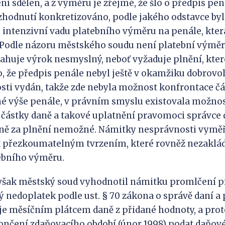
ní sdělen, a z výměru je zřejmé, že šlo o předpis pen
zhodnutí konkretizováno, podle jakého odstavce by
 intenzivní vadu platebního výměru na penále, kter
 Podle názoru městského soudu není platební výměr
sahuje výrok nesmyslný, neboť vyžaduje plnění, kte
o, že předpis penále nebyl ještě v okamžiku dobrovo
sti vydán, takže zde nebyla možnost konfrontace č
né výše penále, v právním smyslu existovala možno
 částky daně a takové uplatnění pravomoci správce 
ně za plnění nemožné. Námitky nesprávnosti vyměř
k přezkoumatelným tvrzením, které rovněž nezaklá
tebního výměru.
však městský soud vyhodnotil námitku promlčení pr
nedoplatek podle ust. § 70 zákona o správě daní a 
 je měsíčním plátcem daně z přidané hodnoty, a pro
ončení zdaňovacího období (únor 1998) podat daňové