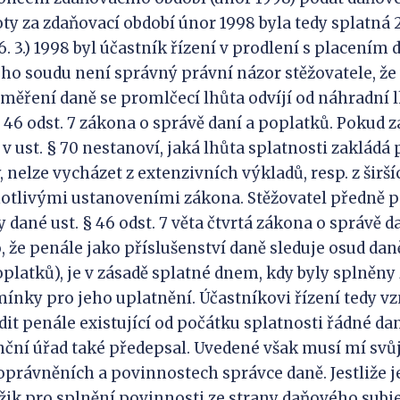
y za zdaňovací období únor 1998 byla tedy splatná 25
26. 3.) 1998 byl účastník řízení v prodlení s placením 
o soudu není správný právní názor stěžovatele, že 
ěření daně se promlčecí lhůta odvíjí od náhradní l
§ 46 odst. 7 zákona o správě daní a poplatků. Pokud 
 v ust. § 70 nestanoví, jaká lhůta splatnosti zakládá
 nelze vycházet z extenzivních výkladů, resp. z širší
notlivými ustanoveními zákona. Stěžovatel předně 
dané ust. § 46 odst. 7 věta čtvrtá zákona o správě d
, že penále jako příslušenství daně sleduje osud dan
oplatků), je v zásadě splatné dnem, kdy byly splně
nky pro jeho uplatnění. Účastníkovi řízení tedy vz
it penále existující od počátku splatnosti řádné da
ční úřad také předepsal. Uvedené však musí mí svůj 
oprávněních a povinnostech správce daně. Jestliže 
ik pro splnění povinnosti ze strany daňového subj