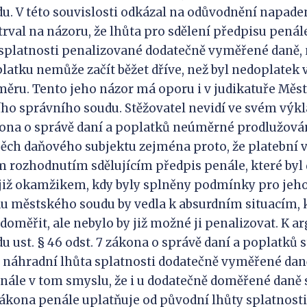
u. V této souvislosti odkázal na odůvodnění napad
rval na názoru, že lhůta pro sdělení předpisu penále
splatnosti penalizované dodatečně vyměřené daně, 
latku nemůže začít běžet dříve, než byl nedoplatek 
ěru. Tento jeho názor má oporu i v judikatuře Měs
ího správního soudu. Stěžovatel nevidí ve svém výk
ákona o správě daní a poplatků neúměrné prodlužová
pěch daňového subjektu zejména proto, že platební 
m rozhodnutím sdělujícím předpis penále, které byl
již okamžikem, kdy byly splněny podmínky pro jeho
u městského soudu by vedla k absurdním situacím, k
doměřit, ale nebylo by již možné ji penalizovat. K 
 ust. § 46 odst. 7 zákona o správě daní a poplatků s
 náhradní lhůta splatnosti dodatečně vyměřené dan
nále v tom smyslu, že i u dodatečně doměřené daně s
ákona penále uplatňuje od původní lhůty splatnosti. 