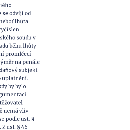
eného
 se odvíjí od
neboť lhůta
vyčíslen
tského soudu v
ladu běhu lhůty
ní promlčecí
výměr na penále
 daňový subjekt
 uplatnění.
dy by bylo
argumentaci
těžovatel
ě nemá vliv
e podle ust. §
Z ust. § 46