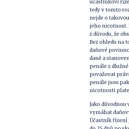
účastníkovi říze
tedy v tomto ro
nejde o takovou
jeho nicotnost.
z důvodu, že ob
Bez ohledu na t
daňové povinno
daně a stanove
penále z dlužné
považovat práv
penále jsou pa
nicotnosti pla
Jako důvodnou 
vymáhat daňový 
Účastník řízení
do 25 dnů po sk