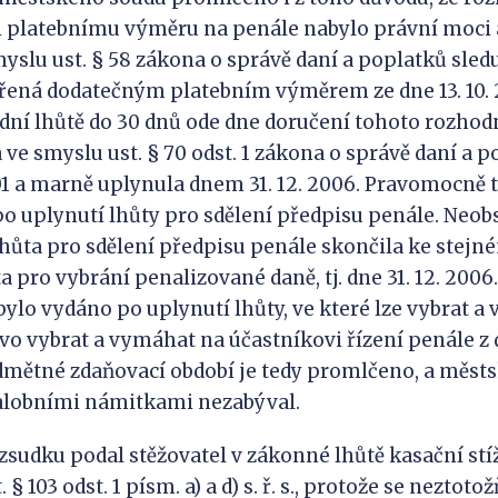
i platebnímu výměru na penále nabylo právní moci 
smyslu ust. § 58 zákona o správě daní a poplatků sle
řená dodatečným platebním výměrem ze dne 13. 10. 
dní lhůtě do 30 dnů ode dne doručení tohoto rozhodn
 ve smyslu ust. § 70 odst. 1 zákona o správě daní a p
2001 a marně uplynula dnem 31. 12. 2006. Pravomocně 
o uplynutí lhůty pro sdělení předpisu penále. Neobs
 lhůta pro sdělení předpisu penále skončila ke stejn
a pro vybrání penalizované daně, tj. dne 31. 12. 200
bylo vydáno po uplynutí lhůty, ve které lze vybrat 
vo vybrat a vymáhat na účastníkovi řízení penále z 
mětné zdaňovací období je tedy promlčeno, a městs
žalobními námitkami nezabýval.
zsudku podal stěžovatel v zákonné lhůtě kasační stí
 § 103 odst. 1 písm. a) a d) s. ř. s., protože se neztot