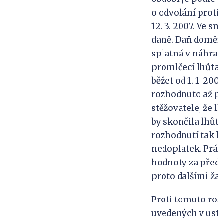
o odvolání prot
12. 3. 2007. Ve 
daně. Daň domě
splatná v náhra
promlčecí lhůta
běžet od 1. 1. 
rozhodnuto až p
stěžovatele, že
by skončila lhůt
rozhodnutí tak 
nedoplatek. Prá
hodnoty za před
proto dalšími 
Proti tomuto ro
uvedených v ust.