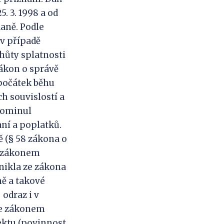
. 3. 1998 a od
daně. Podle
v případě
hůty splatnosti
zákon o správě
 počátek běhu
ch souvislostí a
pominul
aní a poplatků.
ě (§ 58 zákona o
ny zákonem
nikla ze zákona
ně a takové
odraz i v
je zákonem
ektu (povinnost