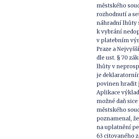
městského soud
rozhodnutí a set
náhradní lhůty 
k vybrání nedop
v platebním vým
Praze a Nejvyšš
dle ust. § 70 z
lhůty v nepros
je deklaratorní
povinen hradit 
Aplikace výklad
možné daň sice 
městského soudu
poznamenal, že
na uplatnění pe
63 citovaného z