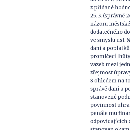
z přidané hodnot
25. 3. (správně 
názoru městskéh
dodatečného dom
ve smyslu ust. 
daní a poplatků
promlčecí lhůty,
vazeb mezi jed
zřejmost úpravy 
S ohledem na to
správě daní a p
stanovené podmí
povinnost uhrad
penále mu finan
odpovídajících 
stanoven okamž