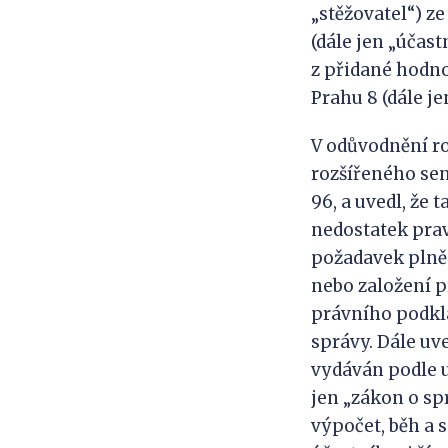
„stěžovatel“) ze
(dále jen „účas
z přidané hodn
Prahu 8 (dále je
V odůvodnění r
rozšířeného sená
96, a uvedl, že
nedostatek prav
požadavek plněn
nebo založení p
právního podkla
správy. Dále uv
vydáván podle us
jen „zákon o sp
výpočet, běh a 