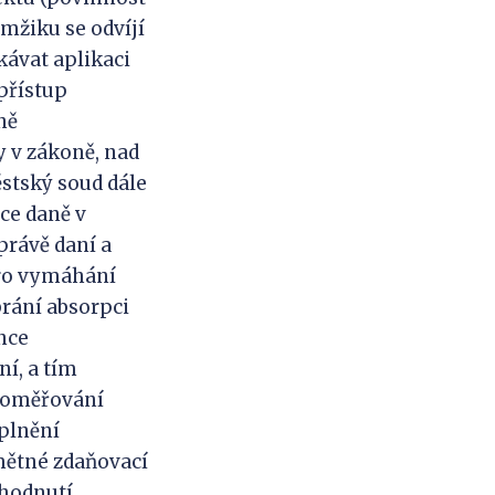
mžiku se odvíjí
kávat aplikaci
přístup
ně
 v zákoně, nad
ěstský soud dále
ce daně v
právě daní a
pro vymáhání
brání absorpci
nce
í, a tím
doměřování
aplnění
mětné zdaňovací
zhodnutí