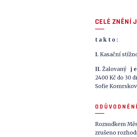
CELÉ ZNĚNÍ 
t a k
t o :
I.
Kasační stíž
II.
Žalovaný
j
e
2400 Kč do 30 
Sofie Komrskov
O D Ů V
O D N Ě N Í
Rozsudkem Městsk
zrušeno rozhodn