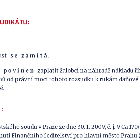
JUDIKÁTU:
nost
s
e
z
a
m
í
t
á
.
p
o
v
i
n
e
n
zaplatit žalobci na náhradě nákladů ří
dnů od právní moci tohoto rozsudku k rukám daňové
é.
 :
ého soudu v Praze ze dne 30. 1. 2009, č. j. 9 Ca 170
utí Finančního ředitelství pro hlavní město Prahu (