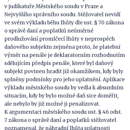
v judikatuře Městského soudu v Praze a
Nejvyššího správního soudu. Stěžovatel nevidí
ve svém výkladu běhu lhůty dle ust. § 70 zákona
o správě daní a poplatků neúměrné
prodlužování promlčecí lhůty v neprospěch
daňového subjektu zejména proto, že platební
výměr na penále je deklaratorním rozhodnutím
sdělujícím předpis penále, které byl daňový
subjekt povinen hradit již okamžikem, kdy byly
splněny podmínky pro jeho uplatnění. Aplikace
výkladu městského soudu by vedla k absurdním
situacím, kdy by bylo možné daň sice doměřit,
ale nebylo by již možné ji penalizovat.
K argumentaci městského soudu ust. § 46 odst.
7 zákona o správě daní a poplatků stěžovatel
poznamenal, že náhradní lhůta splatnosti