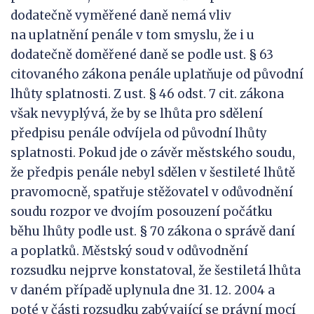
dodatečně vyměřené daně nemá vliv
na uplatnění penále v tom smyslu, že i u
dodatečně doměřené daně se podle ust. § 63
citovaného zákona penále uplatňuje od původní
lhůty splatnosti. Z ust. § 46 odst. 7 cit. zákona
však nevyplývá, že by se lhůta pro sdělení
předpisu penále odvíjela od původní lhůty
splatnosti. Pokud jde o závěr městského soudu,
že předpis penále nebyl sdělen v šestileté lhůtě
pravomocně, spatřuje stěžovatel v odůvodnění
soudu rozpor ve dvojím posouzení počátku
běhu lhůty podle ust. § 70 zákona o správě daní
a poplatků. Městský soud v odůvodnění
rozsudku nejprve konstatoval, že šestiletá lhůta
v daném případě uplynula dne 31. 12. 2004 a
poté v části rozsudku zabývající se právní mocí