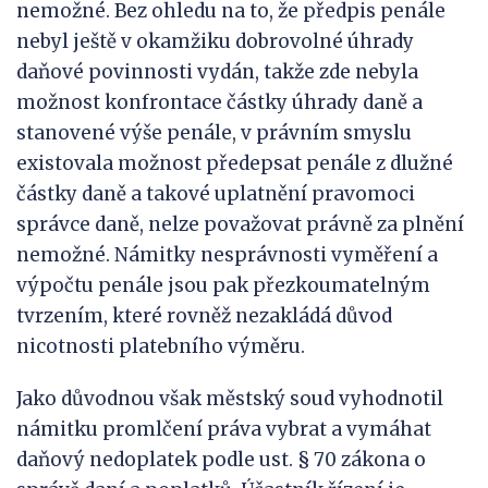
nemožné. Bez ohledu na to, že předpis penále
nebyl ještě v okamžiku dobrovolné úhrady
daňové povinnosti vydán, takže zde nebyla
možnost konfrontace částky úhrady daně a
stanovené výše penále, v právním smyslu
existovala možnost předepsat penále z dlužné
částky daně a takové uplatnění pravomoci
správce daně, nelze považovat právně za plnění
nemožné. Námitky nesprávnosti vyměření a
výpočtu penále jsou pak přezkoumatelným
tvrzením, které rovněž nezakládá důvod
nicotnosti platebního výměru.
Jako důvodnou však městský soud vyhodnotil
námitku promlčení práva vybrat a vymáhat
daňový nedoplatek podle ust. § 70 zákona o