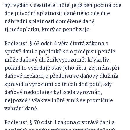
být vydán v šestileté lhůtě, jejíž běh počíná ode
dne původní splatnosti daně nebo ode dne
náhradní splatnosti doměřené daně,
tj. nedoplatku, který se penalizuje.
Podle ust. § 63 odst. 4 věta čtvrtá zákona o
správě daní a poplatků se o předpisu penále
může daňový dlužník vyrozumět kdykoliv,
pokud to vyžaduje stav jeho účtu, zejména při
daňové exekuci; o předpisu se daňový dlužník
zpravidla vyrozumí do třiceti dnů poté, kdy
daňový nedoplatek byl zcela vyrovnán,
nejpozději však ve lhůtě, v níž se promlčuje
vybrání daně.
Podle ust. § 70 odst. 1 zákona o správě daní a