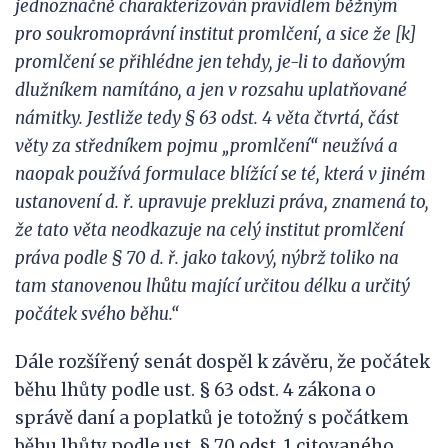
jednoznačně charakterizován pravidlem běžným
pro
soukromoprávní institut promlčení, a sice že [k]
promlčení se přihlédne jen tehdy, je-li to daňovým
dlužníkem namítáno, a jen v rozsahu uplatňované
námitky. Jestliže tedy § 63 odst. 4 věta čtvrtá, část
věty za středníkem pojmu „promlčení“ neužívá a
naopak používá formulace blížící se té, která v jiném
ustanovení d.
ř.
upravuje
prekluzi práva, znamená to,
že tato věta neodkazuje na celý institut promlčení
práva podle § 70 d.
ř. jako takový, nýbrž toliko na
tam stanovenou lhůtu mající určitou délku a určitý
počátek svého běhu.“
Dále rozšířený senát dospěl k závěru, že počátek
běhu lhůty podle ust. § 63 odst. 4 zákona o
správě daní a poplatků je totožný s počátkem
běhu lhůty podle ust. § 70 odst. 1 citovaného