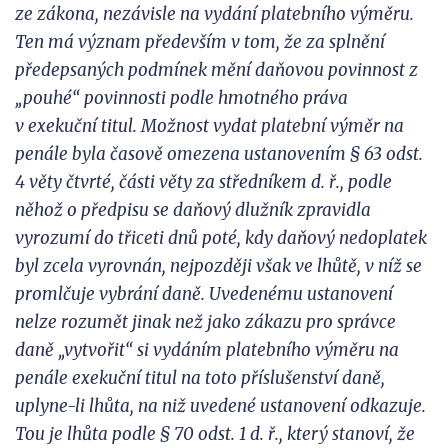
ze zákona, nezávisle na vydání platebního výměru.
Ten má význam především v
tom, že za splnění
předepsaných podmínek mění daňovou povinnost z
„pouhé“ povinnosti podle hmotného práva
v
exekuční titul. Možnost vydat platební výměr na
penále byla časově omezena ustanovením § 63 odst.
4 věty čtvrté, části věty za středníkem d. ř., podle
něhož o předpisu se daňový dlužník zpravidla
vyrozumí do
třiceti dnů poté, kdy daňový nedoplatek
byl zcela vyrovnán, nejpozději však ve lhůtě, v
níž
se
promlčuje vybrání daně. Uvedenému ustanovení
nelze rozumět jinak než jako zákazu pro správce
daně „vytvořit“ si
vydáním platebního výměru na
penále exekuční titul na toto příslušenství daně,
uplyne-li lhůta, na
niž uvedené ustanovení odkazuje.
Tou je lhůta podle § 70 odst. 1 d. ř., který stanoví, že