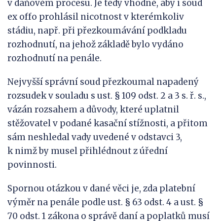
v daňovém procesu. Je tedy vhodné, aby i soud
ex offo prohlásil nicotnost v kterémkoliv
stádiu, např. při přezkoumávání podkladu
rozhodnutí, na jehož základě bylo vydáno
rozhodnutí na penále.
Nejvyšší správní soud přezkoumal napadený
rozsudek v souladu s ust. § 109 odst. 2 a 3 s. ř. s.,
vázán rozsahem a důvody, které uplatnil
stěžovatel v podané kasační stížnosti, a přitom
sám neshledal vady uvedené v odstavci 3,
k nimž by musel přihlédnout z úřední
povinnosti.
Spornou otázkou v dané věci je, zda platební
výměr na penále podle ust. § 63 odst. 4 a ust. §
70 odst. 1 zákona o správě daní a poplatků musí