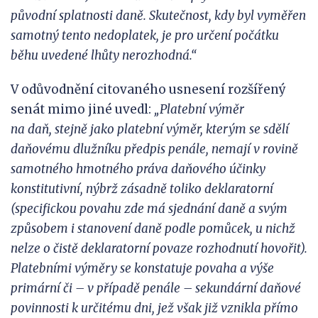
původní splatnosti daně. Skutečnost, kdy byl vyměřen
samotný tento nedoplatek, je
pro
určení počátku
běhu uvedené lhůty nerozhodná.“
V odůvodnění citovaného usnesení rozšířený
senát mimo jiné uvedl:
„Platební výměr
na
daň,
stejně jako platební výměr, kterým se sdělí
daňovému dlužníku předpis penále, nemají v
rovině
samotného hmotného práva daňového účinky
konstitutivní, nýbrž zásadně toliko deklaratorní
(specifickou povahu zde
má
sjednání daně a
svým
způsobem i
stanovení daně podle pomůcek, u nichž
nelze o čistě deklaratorní povaze rozhodnutí hovořit).
Platebními výměry se konstatuje povaha a výše
primární či – v
případě penále – sekundární daňové
povinnosti k
určitému dni, jež však již vznikla přímo