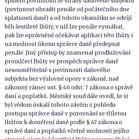
splnění povinnosti ze strany daňového subjektu
(povinnost uhradit penále od počátečního dne
splatnosti daně) a od tohoto okamžiku se odvíjí
běh šestileté lhůty, v níž lze penále vymáhat,
pak lze oprávněně očekávat aplikaci této lhůty i
na možnost úkonu správce daně předepsat
penále. Jiný přístup by znamenal prodlužování
promlčecí lhůty ve prospěch správce daně
nesouměřitelně s povinností daňového
subjektu bez výslovné opory v zákoně, nad
zákonný rámec ust. § 46 odst. 7 zákona o správě
daní a poplatků. Městský soud dále uvedl, že si
byl vědom úskalí tohoto závěru z pohledu
postupu správce daně v porovnání se tříletou
lhůtou k doměření daně podle § 47 zákona o
správě daní a poplatků včetně možnosti jejího