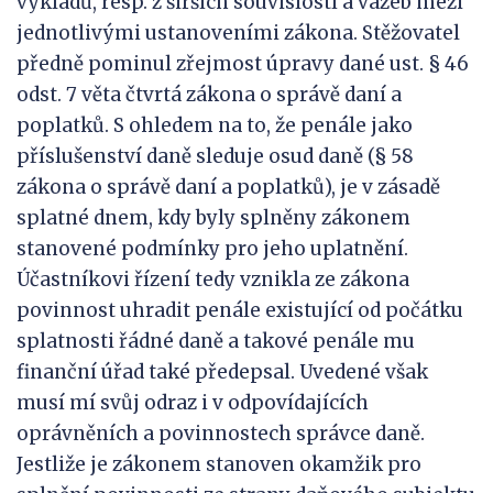
výkladů, resp. z širších souvislostí a vazeb mezi
jednotlivými ustanoveními zákona. Stěžovatel
předně pominul zřejmost úpravy dané ust. § 46
odst. 7 věta čtvrtá zákona o správě daní a
poplatků. S ohledem na to, že penále jako
příslušenství daně sleduje osud daně (§ 58
zákona o správě daní a poplatků), je v zásadě
splatné dnem, kdy byly splněny zákonem
stanovené podmínky pro jeho uplatnění.
Účastníkovi řízení tedy vznikla ze zákona
povinnost uhradit penále existující od počátku
splatnosti řádné daně a takové penále mu
finanční úřad také předepsal. Uvedené však
musí mí svůj odraz i v odpovídajících
oprávněních a povinnostech správce daně.
Jestliže je zákonem stanoven okamžik pro