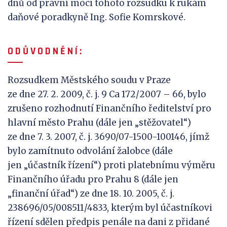
dnů od právní moci tohoto rozsudku k rukám
daňové poradkyně Ing. Sofie Komrskové.
O D Ů V
O D N Ě N Í :
Rozsudkem Městského soudu v Praze
ze dne 27. 2. 2009, č. j. 9 Ca 172/2007 – 66, bylo
zrušeno rozhodnutí Finančního ředitelství pro
hlavní město Prahu (dále jen „stěžovatel“)
ze dne 7. 3. 2007, č. j. 3690/07-1500-100146, jímž
bylo zamítnuto odvolání žalobce (dále
jen „účastník řízení“) proti platebnímu výměru
Finančního úřadu pro Prahu 8 (dále jen
„finanční úřad“) ze dne 18. 10. 2005, č. j.
238696/05/008511/4833, kterým byl účastníkovi
řízení sdělen předpis penále na dani z přidané