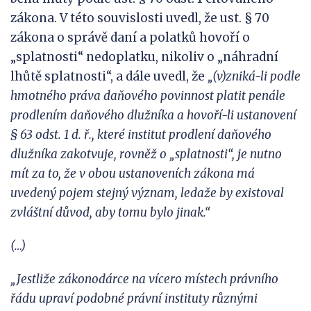
zákona. V této souvislosti uvedl, že ust. § 70
zákona o správě daní a polatků hovoří o
„splatnosti“ nedoplatku, nikoliv o „náhradní
lhůtě splatnosti“, a dále uvedl, že
„(v)zniká-li podle
hmotného práva daňového povinnost platit penále
prodlením daňového dlužníka a hovoří-li ustanovení
§ 63 odst.
1 d. ř., které institut prodlení daňového
dlužníka zakotvuje, rovněž o „splatnosti“, je nutno
mít za to, že v
obou ustanoveních zákona má
uvedený pojem stejný význam, ledaže by existoval
zvláštní důvod, aby tomu bylo jinak.“
(…)
„Jestliže zákonodárce na vícero místech právního
řádu upraví podobné právní instituty různými