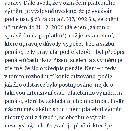
správy. Dále uvedl, že v označení platebního
výměru je výslovně uvedeno, že je vydáván
podle ust. § 63 zákona č. 337/1992 Sb., ve znění
účinném do 31. 12. 2006 (dále jen „zákon o
správě daní a poplatků“), což je ustanovení,
které upravuje důvody, výpočet, běh a sazbu
penále, tedy pravidla, podle kterých byl předpis
penále účastníkovi řízení sdělen, a z výměru je
zřejmé, že šlo o předpis penále. Není–li tedy
v tomto rozhodnutí konkretizováno, podle
jakého odstavce bylo postupováno, nejde o
takovou intenzivní vadu platebního výměru na
penále, která by zakládala jeho nicotnost. Podle
názoru městského soudu není platební výměr
nicotný ani z důvodu, že obsahuje výrok
nesmyslný, neboť vyžaduje plnění, které je