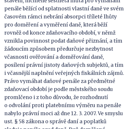
stavení, nicméně šestiletá lhůta pro vymáhání
penále běžící od splatnosti vlastní daně ve svém
časovém rámci nebrání absorpci tříleté lhůty
pro doměření a vyměření daně, která běží
rovněž od konce zdaňovacího období, v němž
vznikla povinnost podat daňové přiznání, a tím
žádoucím způsobem předurčuje nezbytnost
včasnosti ověřování a doměřování daně,
posílení právní jistoty daňových subjektů, a tím
i včasnější naplnění veřejných fiskálních zájmů.
Právo vymáhat daňové penále za předmětné
zdaňovací období je podle městského soudu
promlčeno i z toho důvodu, že rozhodnutí
o odvolání proti platebnímu výměru na penále
nabylo právní moci až dne 12. 3. 2007. Ve smyslu
ust. § 58 zákona o správě daní a poplatků