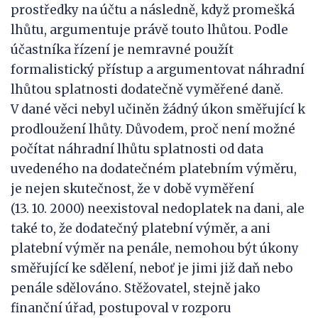
prostředky na účtu a následně, když promešká
lhůtu, argumentuje právě touto lhůtou. Podle
účastníka řízení je nemravné použít
formalistický přístup a argumentovat náhradní
lhůtou splatnosti dodatečně vyměřené daně.
V dané věci nebyl učiněn žádný úkon směřující k
prodloužení lhůty. Důvodem, proč není možné
počítat náhradní lhůtu splatnosti od data
uvedeného na dodatečném platebním výměru,
je nejen skutečnost, že v době vyměření
(13. 10. 2000) neexistoval nedoplatek na dani, ale
také to, že dodatečný platební výměr, a ani
platební výměr na penále, nemohou být úkony
směřující ke sdělení, neboť je jimi již daň nebo
penále sdělováno. Stěžovatel, stejně jako
finanční úřad, postupoval v rozporu