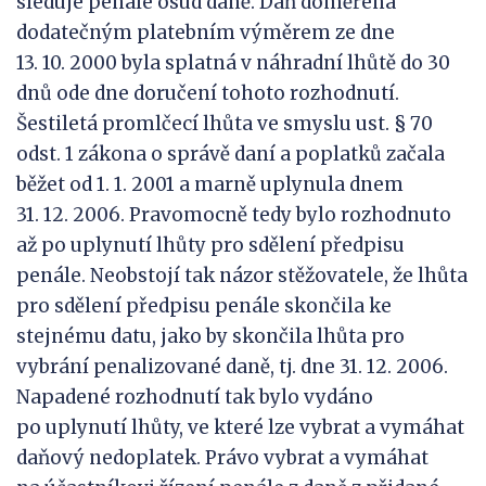
sleduje penále osud daně. Daň doměřená
dodatečným platebním výměrem ze dne
13. 10. 2000 byla splatná v náhradní lhůtě do 30
dnů ode dne doručení tohoto rozhodnutí.
Šestiletá promlčecí lhůta ve smyslu ust. § 70
odst. 1 zákona o správě daní a poplatků začala
běžet od 1. 1. 2001 a marně uplynula dnem
31. 12. 2006. Pravomocně tedy bylo rozhodnuto
až po uplynutí lhůty pro sdělení předpisu
penále. Neobstojí tak názor stěžovatele, že lhůta
pro sdělení předpisu penále skončila ke
stejnému datu, jako by skončila lhůta pro
vybrání penalizované daně, tj. dne 31. 12. 2006.
Napadené rozhodnutí tak bylo vydáno
po uplynutí lhůty, ve které lze vybrat a vymáhat
daňový nedoplatek. Právo vybrat a vymáhat