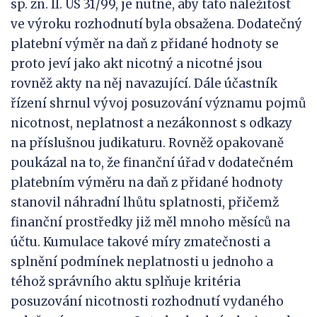
sp. zn. II. ÚS 31/99, je nutné, aby tato náležitost
ve výroku rozhodnutí byla obsažena. Dodatečný
platební výměr na daň z přidané hodnoty se
proto jeví jako akt nicotný a nicotné jsou
rovněž akty na něj navazující. Dále účastník
řízení shrnul vývoj posuzování významu pojmů
nicotnost, neplatnost a nezákonnost s odkazy
na příslušnou judikaturu. Rovněž opakovaně
poukázal na to, že finanční úřad v dodatečném
platebním výměru na daň z přidané hodnoty
stanovil náhradní lhůtu splatnosti, přičemž
finanční prostředky již měl mnoho měsíců na
účtu. Kumulace takové míry zmatečnosti a
splnění podmínek neplatnosti u jednoho a
téhož správního aktu splňuje kritéria
posuzování nicotnosti rozhodnutí vydaného