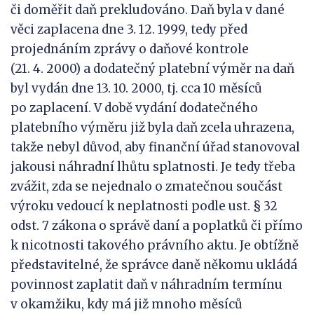
či doměřit daň prekludováno. Daň byla v dané
věci zaplacena dne 3. 12. 1999, tedy před
projednáním zprávy o daňové kontrole
(21. 4. 2000) a dodatečný platební výměr na daň
byl vydán dne 13. 10. 2000, tj. cca 10 měsíců
po zaplacení. V době vydání dodatečného
platebního výměru již byla daň zcela uhrazena,
takže nebyl důvod, aby finanční úřad stanovoval
jakousi náhradní lhůtu splatnosti. Je tedy třeba
zvážit, zda se nejednalo o zmatečnou součást
výroku vedoucí k neplatnosti podle ust. § 32
odst. 7 zákona o správě daní a poplatků či přímo
k nicotnosti takového právního aktu. Je obtížně
představitelné, že správce daně někomu ukládá
povinnost zaplatit daň v náhradním termínu
v okamžiku, kdy má již mnoho měsíců