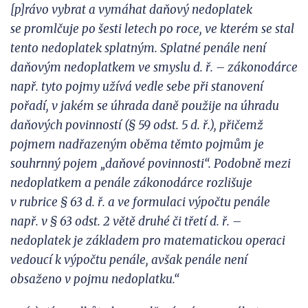
[p]rávo vybrat a
vymáhat daňový nedoplatek
se
promlčuje po šesti letech po roce, ve kterém se stal
tento nedoplatek splatným. Splatné penále není
daňovým nedoplatkem ve smyslu d. ř. – zákonodárce
např. tyto pojmy užívá vedle sebe při
stanovení
pořadí, v
jakém se
úhrada daně použije na úhradu
daňových povinností (§ 59 odst. 5 d. ř.), přičemž
pojmem nadřazeným oběma těmto pojmům je
souhrnný pojem „daňové povinnosti“. Podobně mezi
nedoplatkem a
penále zákonodárce rozlišuje
v
rubrice § 63 d. ř. a ve formulaci výpočtu penále
např. v § 63 odst. 2 větě druhé či
třetí d. ř. –
nedoplatek je
základem pro matematickou operaci
vedoucí k
výpočtu penále, avšak penále není
obsaženo v
pojmu nedoplatku.“