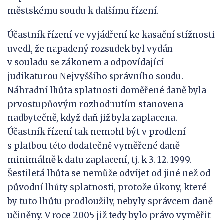
městskému soudu k dalšímu řízení.
Účastník řízení ve vyjádření ke kasační stížnosti
uvedl, že napadený rozsudek byl vydán
v souladu se zákonem a odpovídající
judikaturou Nejvyššího správního soudu.
Náhradní lhůta splatnosti doměřené daně byla
prvostupňovým rozhodnutím stanovena
nadbytečně, když daň již byla zaplacena.
Účastník řízení tak nemohl být v prodlení
s platbou této dodatečně vyměřené daně
minimálně k datu zaplacení, tj. k 3. 12. 1999.
Šestiletá lhůta se nemůže odvíjet od jiné než od
původní lhůty splatnosti, protože úkony, které
by tuto lhůtu prodloužily, nebyly správcem daně
učiněny. V roce 2005 již tedy bylo právo vyměřit