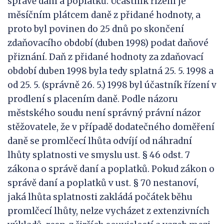
správě daní a poplatků. Účastník řízení je
měsíčním plátcem daně z přidané hodnoty, a
proto byl povinen do 25 dnů po skončení
zdaňovacího období (duben 1998) podat daňové
přiznání. Daň z přidané hodnoty za zdaňovací
období duben 1998 byla tedy splatná 25. 5. 1998 a
od 25. 5. (správně 26. 5.) 1998 byl účastník řízení v
prodlení s placením daně. Podle názoru
městského soudu není správný právní názor
stěžovatele, že v případě dodatečného doměření
daně se promlčecí lhůta odvíjí od náhradní
lhůty splatnosti ve smyslu ust. § 46 odst. 7
zákona o správě daní a poplatků. Pokud zákon o
správě daní a poplatků v ust. § 70 nestanoví,
jaká lhůta splatnosti zakládá počátek běhu
promlčecí lhůty, nelze vycházet z extenzivních