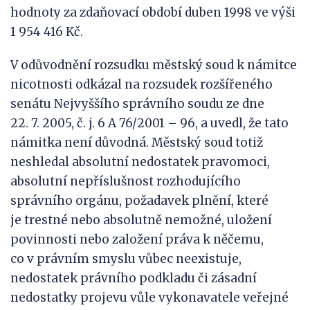
hodnoty za zdaňovací období duben 1998 ve výši
1 954 416 Kč.
V odůvodnění rozsudku městský soud k námitce
nicotnosti odkázal na rozsudek rozšířeného
senátu Nejvyššího správního soudu ze dne
22. 7. 2005, č. j. 6 A 76/2001 – 96, a uvedl, že tato
námitka není důvodná. Městský soud totiž
neshledal absolutní nedostatek pravomoci,
absolutní nepříslušnost rozhodujícího
správního orgánu, požadavek plnění, které
je trestné nebo absolutně nemožné, uložení
povinnosti nebo založení práva k něčemu,
co v právním smyslu vůbec neexistuje,
nedostatek právního podkladu či zásadní
nedostatky projevu vůle vykonavatele veřejné