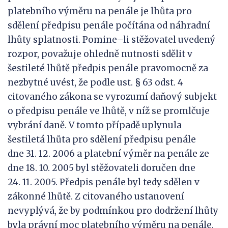
platebního výměru na penále je lhůta pro
sdělení předpisu penále počítána od náhradní
lhůty splatnosti. Pomine–li stěžovatel uvedený
rozpor, považuje ohledně nutnosti sdělit v
šestileté lhůtě předpis penále pravomocně za
nezbytné uvést, že podle ust. § 63 odst. 4
citovaného zákona se vyrozumí daňový subjekt
o předpisu penále ve lhůtě, v níž se promlčuje
vybrání daně. V tomto případě uplynula
šestiletá lhůta pro sdělení předpisu penále
dne 31. 12. 2006 a platební výměr na penále ze
dne 18. 10. 2005 byl stěžovateli doručen dne
24. 11. 2005. Předpis penále byl tedy sdělen v
zákonné lhůtě. Z citovaného ustanovení
nevyplývá, že by podmínkou pro dodržení lhůty
byla právní moc platebního výměru na penále.