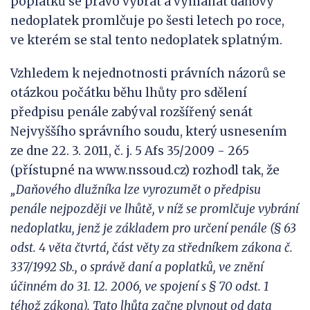
poplatků se právo vybrat a vymáhat daňový
nedoplatek promlčuje po šesti letech po roce,
ve kterém se stal tento nedoplatek splatným.
Vzhledem k nejednotnosti právních názorů se
otázkou počátku běhu lhůty pro sdělení
předpisu penále zabýval rozšířený senát
Nejvyššího správního soudu, který usnesením
ze dne 22. 3. 2011, č. j. 5 Afs 35/2009 - 265
(přístupné na www.nssoud.cz) rozhodl tak, že
„
Daňového dlužníka lze vyrozumět o předpisu
penále nejpozději ve
lhůtě, v níž se
promlčuje vybrání
nedoplatku, jenž je
základem pro určení penále (§ 63
odst. 4 věta čtvrtá, část věty za střed
níkem zákona č.
337/1992 Sb., o
správě daní a poplatků, ve znění
účinném do 31.
12.
2006, ve
spojení s § 70 odst. 1
téhož zákona). Tato lhůta začne plynout od data