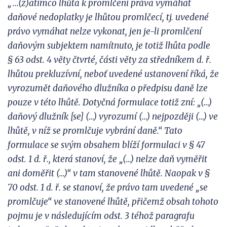
„...(z)atímco lhůta k
promlčení práva vymáhat
daňové nedoplatky je lhůtou promlčecí, tj. uvedené
právo vymáhat nelze vykonat, jen je-li promlčení
daňovým subjektem namítnuto, je totiž lhůta podle
§
63 odst. 4 věty čtvrté, části věty za středníkem d. ř.
lhůtou prekluzívní, neboť uvedené ustanovení říká, že
vyrozumět daňového dlužníka o předpisu daně lze
pouze v
této lhůtě. Dotyčná formulace totiž zní: „(…)
daňový dlužník [se] (…) vyrozumí (…) nejpozději (…) ve
lhůtě, v níž se promlčuje vybrání daně.“ Tato
formulace se svým obsahem blíží formulaci v § 47
odst. 1 d. ř., která stanoví, že „(…) nelze daň vyměřit
ani doměřit (…)“ v
tam stanovené lhůtě. Naopak v §
70 odst. 1 d.
ř. se stanoví, že právo tam uvedené „se
promlčuje“ ve stanovené lhůtě, přičemž obsah tohoto
pojmu je v následujícím odst. 3 téhož paragrafu