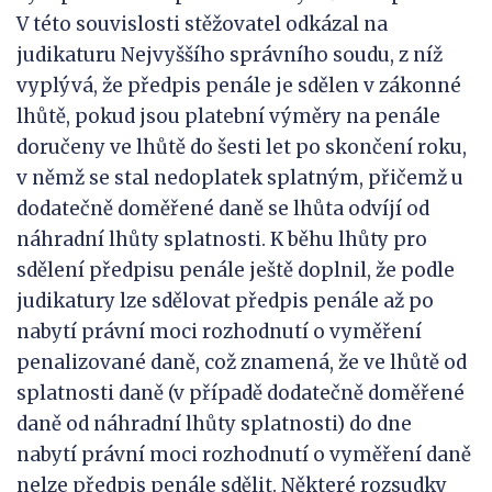
V této souvislosti stěžovatel odkázal na
judikaturu Nejvyššího správního soudu, z níž
vyplývá, že předpis penále je sdělen v zákonné
lhůtě, pokud jsou platební výměry na penále
doručeny ve lhůtě do šesti let po skončení roku,
v němž se stal nedoplatek splatným, přičemž u
dodatečně doměřené daně se lhůta odvíjí od
náhradní lhůty splatnosti. K běhu lhůty pro
sdělení předpisu penále ještě doplnil, že podle
judikatury lze sdělovat předpis penále až po
nabytí právní moci rozhodnutí o vyměření
penalizované daně, což znamená, že ve lhůtě od
splatnosti daně (v případě dodatečně doměřené
daně od náhradní lhůty splatnosti) do dne
nabytí právní moci rozhodnutí o vyměření daně
nelze předpis penále sdělit. Některé rozsudky