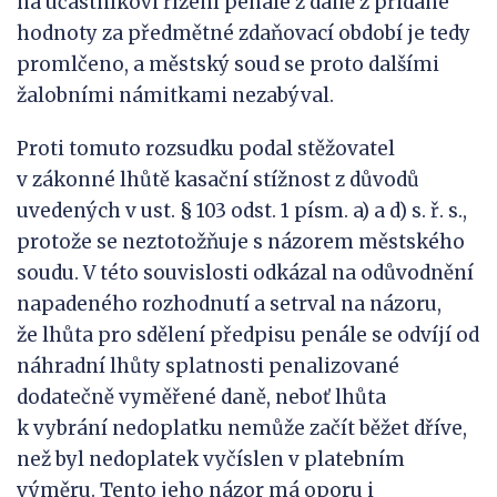
na účastníkovi řízení penále z daně z přidané
hodnoty za předmětné zdaňovací období je tedy
promlčeno, a městský soud se proto dalšími
žalobními námitkami nezabýval.
Proti tomuto rozsudku podal stěžovatel
v zákonné lhůtě kasační stížnost z důvodů
uvedených v ust. § 103 odst. 1 písm. a) a d) s. ř. s.,
protože se neztotožňuje s názorem městského
soudu. V této souvislosti odkázal na odůvodnění
napadeného rozhodnutí a setrval na názoru,
že lhůta pro sdělení předpisu penále se odvíjí od
náhradní lhůty splatnosti penalizované
dodatečně vyměřené daně, neboť lhůta
k vybrání nedoplatku nemůže začít běžet dříve,
než byl nedoplatek vyčíslen v platebním
výměru. Tento jeho názor má oporu i