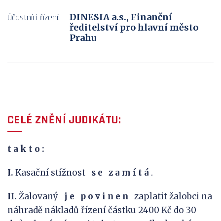
DINESIA a.s., Finanční
Účastníci řízení:
ředitelství pro hlavní město
Prahu
CELÉ ZNĚNÍ JUDIKÁTU:
t a k
t o :
I.
Kasační stížnost
s
e
z
a
m
í
t
á
.
II.
Žalovaný
j
e
p
o
v
i
n
e
n
zaplatit žalobci na
náhradě nákladů řízení částku 2400 Kč do 30