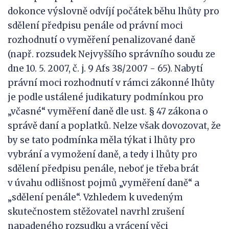
dokonce výslovně odvíjí počátek běhu lhůty pro
sdělení předpisu penále od právní moci
rozhodnutí o vyměření penalizované daně
(např. rozsudek Nejvyššího správního soudu ze
dne 10. 5. 2007, č. j. 9 Afs 38/2007 - 65). Nabytí
právní moci rozhodnutí v rámci zákonné lhůty
je podle ustálené judikatury podmínkou pro
„včasné“ vyměření daně dle ust. § 47 zákona o
správě daní a poplatků. Nelze však dovozovat, že
by se tato podmínka měla týkat i lhůty pro
vybrání a vymožení daně, a tedy i lhůty pro
sdělení předpisu penále, neboť je třeba brát
v úvahu odlišnost pojmů „vyměření daně“ a
„sdělení penále“. Vzhledem k uvedeným
skutečnostem stěžovatel navrhl zrušení
napadeného rozsudku a vrácení věci