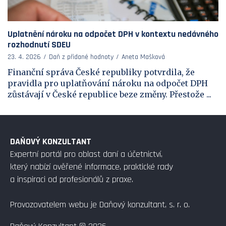
Uplatnění nároku na odpočet DPH v kontextu nedávného
rozhodnutí SDEU
23. 4. 2026
Daň z přidané hodnoty
Aneta Mašková
Finanční správa České republiky potvrdila, že
pravidla pro uplatňování nároku na odpočet DPH
zůstávají v České republice beze změny. Přestože ...
DAŇOVÝ KONZULTANT
Expertní portál pro oblast daní a účetnictví,
který nabízí ověřené informace, praktické rady
a inspiraci od profesionálů z praxe.
Provozovatelem webu je Daňový konzultant, s. r. o.