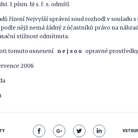
t. 1 písm. b) s. ř. s. odmítl.
dů řízení Nejvyšší správní soud rozhodl v souladu 
 s., podle nějž nemá žádný z účastníků právo na náhr
kasační stížnost odmítnuta.
ti tomuto usnesení
n e j s o u
opravné prostředky
července 2008
da
u
TY
VSTOUP