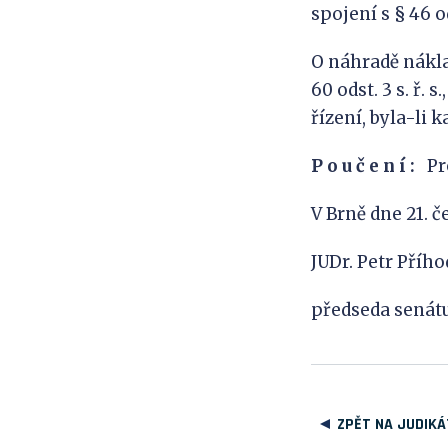
spojení s § 46 ods
O náhradě nákla
60 odst. 3 s. ř.
řízení, byla-li 
P o u č e n í :
Pro
V Brně dne 21. 
JUDr. Petr Přího
předseda senát
ZPĚT NA JUDIKÁ