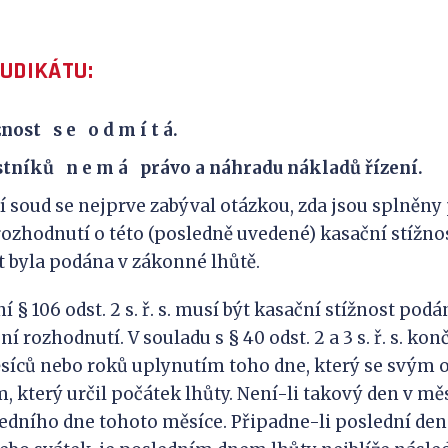
JUDIKÁTU:
nost s e o d m í t á.
stníků n e m á právo a náhradu nákladů řízení.
í soud se nejprve zabýval otázkou, zda jsou splněn
rozhodnutí o této (posledně uvedené) kasační stížnos
st byla podána v zákonné lhůtě.
 § 106 odst. 2 s. ř. s. musí být kasační stížnost pod
í rozhodnutí. V souladu s § 40 odst. 2 a 3 s. ř. s. kon
ěsíců nebo roků uplynutím toho dne, který se svým
 který určil počátek lhůty. Není-li takový den v měs
dního dne tohoto měsíce. Připadne-li poslední den