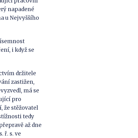
dující pracovní
který napadené
na u Nejvyššího
á písemnost
ní, i když se
tvím držitele
vání zastižen,
nevyzvedl, má se
ující pro
, že stěžovatel
stížnosti tedy
 přepravě až dne
 ř. s. ve