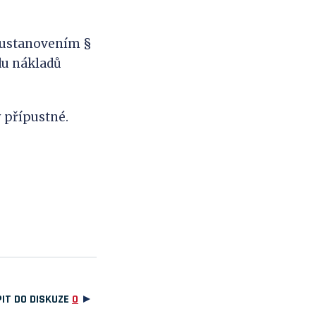
s ustanovením §
adu nákladů
 přípustné.
IT DO DISKUZE
0