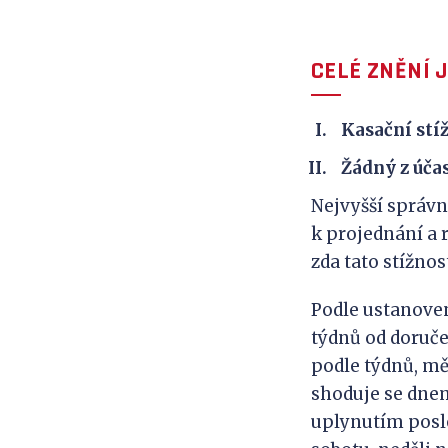
CELÉ ZNĚNÍ 
Kasační stíž
Žádný z úča
Nejvyšší správn
k projednání a 
zda tato stížno
Podle ustanovení
týdnů od doručen
podle týdnů, m
shoduje se dnem,
uplynutím posle