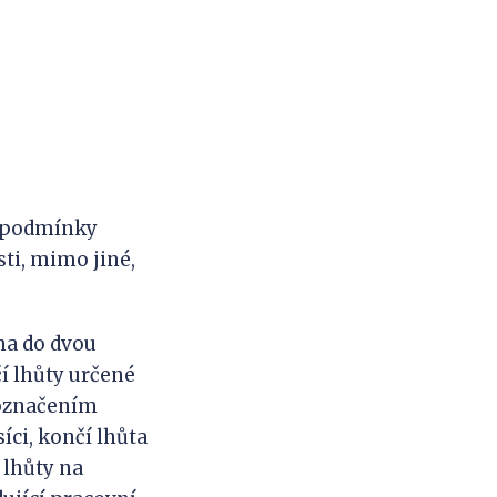
y podmínky
ti, mimo jiné,
ána do dvou
čí lhůty určené
 označením
íci, končí lhůta
 lhůty na