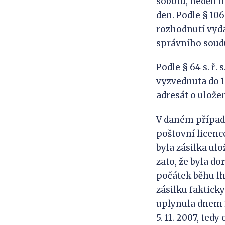
sobotu, neděli 
den. Podle § 106
rozhodnutí vyda
správního soud
Podle § 64 s. ř. 
vyzvednuta do 1
adresát o ulože
V daném případě
poštovní licence
byla zásilka ulo
zato, že byla do
počátek běhu lh
zásilku fakticky
uplynula dnem 1
5. 11. 2007, tedy