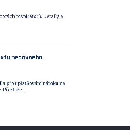
erých respirátorů. Detaily a
extu nedávného
dla pro uplatňování nároku na
Přestože ...