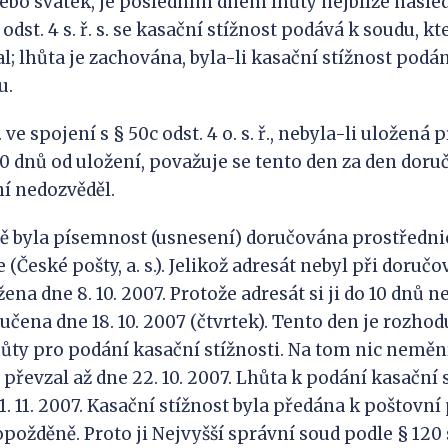
nebo svátek, je posledním dnem lhůty nejblíže násle
 odst. 4 s. ř. s. se kasační stížnost podává k soudu, 
l; lhůta je zachována, byla-li kasační stížnost podá
u.
s. ve spojení s § 50c odst. 4 o. s. ř., nebyla-li uložen
0 dnů od uložení, považuje se tento den za den doruče
ní nedozvěděl.
 byla písemnost (usnesení) doručována prostřednic
 (České pošty, a. s.). Jelikož adresát nebyl při doručo
žena dne 8. 10. 2007. Protože adresát si ji do 10 dnů 
ručena dne 18. 10. 2007 (čtvrtek). Tento den je rozhod
ůty pro podání kasační stížnosti. Na tom nic nemění
 převzal až dne 22. 10. 2007. Lhůta k podání kasační 
. 11. 2007. Kasační stížnost byla předána k poštovní
 opožděně. Proto ji Nejvyšší správní soud podle § 120 s.