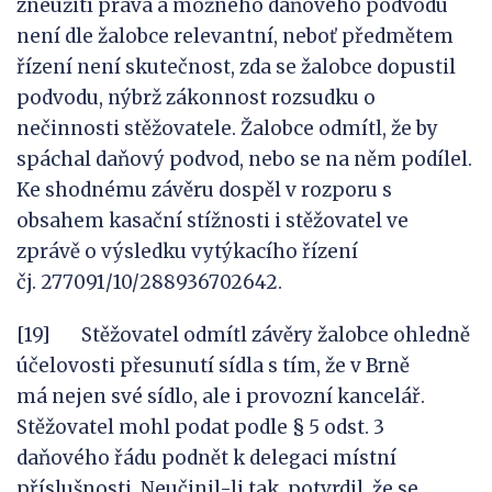
zneužití práva a možného daňového podvodu
není dle žalobce relevantní, neboť předmětem
řízení není skutečnost, zda se žalobce dopustil
podvodu, nýbrž zákonnost rozsudku o
nečinnosti stěžovatele. Žalobce odmítl, že by
spáchal daňový podvod, nebo se na něm podílel.
Ke shodnému závěru dospěl v rozporu s
obsahem kasační stížnosti i stěžovatel ve
zprávě o výsledku vytýkacího řízení
čj. 277091/10/288936702642.
[19] Stěžovatel odmítl závěry žalobce ohledně
účelovosti přesunutí sídla s tím, že v Brně
má nejen své sídlo, ale i provozní kancelář.
Stěžovatel mohl podat podle § 5 odst. 3
daňového řádu podnět k delegaci místní
příslušnosti. Neučinil-li tak, potvrdil, že se