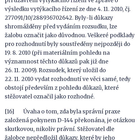
při uzavření vytýkacího řízení ve zprávě o
výsledku vytýkacího řízení ze dne 4. 11. 2010, čj.
277091/10/288936702642. Byly-li důkazy
shromážděny před vydáním rozsudku, lze
žalobu označit jako důvodnou. Veškeré podklady
pro rozhodnutí byly soustředěny nejpozději do
19. 8. 2010 (při materiálním pohledu na
významnost těchto důkazů pak již dne
26. 11. 2009). Rozsudek, který uložil do
22. 11. 2010 vydat rozhodnutí ve věci samé, tedy
obstojí především z pohledu důkazů, které
stěžovatel označil jako rozhodné.
[16] Úvaha o tom, zda byla správní praxe
založená pokynem D-144 překonána, je otázkou
skutkovou, nikoliv právní. Stěžovatel dle
žalobce nepředložil důkazy, které by jeho