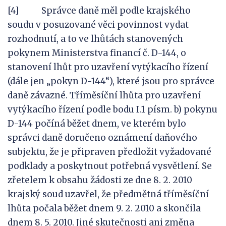
[4] Správce daně měl podle krajského
soudu v posuzované věci povinnost vydat
rozhodnutí, a to ve lhůtách stanovených
pokynem Ministerstva financí č. D-144, o
stanovení lhůt pro uzavření vytýkacího řízení
(dále jen „pokyn D-144“), které jsou pro správce
daně závazné. Tříměsíční lhůta pro uzavření
vytýkacího řízení podle bodu I.1 písm. b) pokynu
D-144 počíná běžet dnem, ve kterém bylo
správci daně doručeno oznámení daňového
subjektu, že je připraven předložit vyžadované
podklady a poskytnout potřebná vysvětlení. Se
zřetelem k obsahu žádosti ze dne 8. 2. 2010
krajský soud uzavřel, že předmětná tříměsíční
lhůta počala běžet dnem 9. 2. 2010 a skončila
dnem 8. 5. 2010. Jiné skutečnosti ani změna