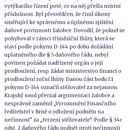
vytýkacího řízení poté, co na něj přešla místní
příslušnost. Byl přesvědčen, že činil úkony
směřující ke správnému a úplnému zjištění
daňové povinnosti žalobce. Dovodil, že pokud se
pohyboval v rámci tříměsíční lhůty, která se
staví podle pokynu D-144 po dobu dožádání
uplatněného dle § 5 daňového řádu, nebyl
povinen požádat nadřízený orgán o její
prodloužení, resp. žádat ministerstvo financí o
prodloužení roční lhůty. Danou část bodu I.1
pokynu D-144 označil stěžovatel za nejasnou.
Krajský soud převzal argumentaci žalobce a
nesprávně zaměnil „Vyrozumění Finančního
ředitelství v Brně o odložení podnětu na
nečinnost“ za „tvrzení stěžovatele“. Podle § 34c
odst. 2 daňového řádu podnět proti nečinnosti