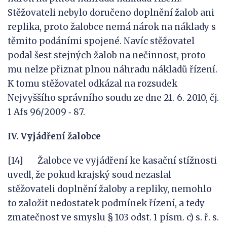
Stěžovateli nebylo doručeno doplnění žalob ani
replika, proto žalobce nemá nárok na náklady s
těmito podáními spojené. Navíc stěžovatel
podal šest stejných žalob na nečinnost, proto
mu nelze přiznat plnou náhradu nákladů řízení.
K tomu stěžovatel odkázal na rozsudek
Nejvyššího správního soudu ze dne 21. 6. 2010, čj.
1 Afs 96/2009 ‑ 87.
IV.
Vyjádření žalobce
[14] Žalobce ve vyjádření ke kasační stížnosti
uvedl, že pokud krajský soud nezaslal
stěžovateli doplnění žaloby a repliky, nemohlo
to založit nedostatek podmínek řízení, a tedy
zmatečnost ve smyslu § 103 odst. 1 písm. c) s. ř. s.