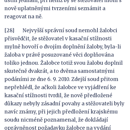
ústní jednání, při němž by se stěžovatel mohl s
nově uplatněnými tvrzeními seznámit a
reagovat na ně.
[28] Nejvyšší správní soud nemohl žalobci
přisvědčit, že stěžovatel v kasační stížnosti
mylně hovoří o dvojím doplnění žaloby, byla-li
žaloba v právě posuzované věci doplňována
toliko jednou. Žalobce totiž svou žalobu doplnil
skutečně dvakrát, a to dvěma samostatnými
podáními ze dne 6. 9. 2010. Zdejší soud přitom
nepřehlédl, že ačkoli žalobce ve vyjádření ke
kasační stížnosti tvrdil, že nově předložené
důkazy nebyly zásadní povahy a stěžovateli byly
navíc známy, při jejich předložení krajskému
soudu nicméně poznamenal, že dokládají
oprávněnost požadavku žalobce na vydání