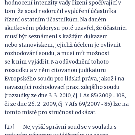
hodnocení intenzity vady řízení spočívající v
tom, že soud nedoručil vyjádření účastníka
řízení ostatním účastníkům. Na daném
skutkovém půdorysu poté uzavřel, že účastníci
musí být seznámeni s každým důkazem
nebo stanoviskem, jejichž účelem je ovlivnit
rozhodování soudu, a musí mít možnost
se k nim vyjádřit. Na odůvodnění tohoto
rozsudku a v něm citovanou judikaturu
Evropského soudu pro lidská práva, jakož i na
navazující rozhodovací praxi zdejšího soudu
(rozsudky ze dne 3. 3. 2010, čj. 1 As 85/2009 ‑ 108,
či ze dne 26. 2. 2009, čj. 7 Afs 69/2007 ‑ 85) lze na
tomto místě pro stručnost odkázat.
[27] Nejvyšší správní soud se v souladu s