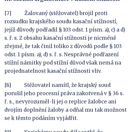
[7] Žalovaný (stěžovatel) brojil proti
rozsudku krajského soudu kasační stížností,
jejíž důvody podřadil § 103 odst. 1 písm. a), c) a d)
s. ř. s. Z obsahu kasační stížnosti je nicméně
zřejmé, že tak činil toliko z důvodů podle § 103
odst. 1 písm. a), d) s. ř. s. Nesprávné podřazení
stížní námitky pod stížní důvod však nemá na
projednatelnost kasační stížnosti vliv.
[8] Stěžovatel namítl, že krajský soud
porušil jeho procesní práva zakotvená v § 36 s.
ř. s., nevyrozuměl-li jej o replice žalobce ani
dvojím doplnění žaloby a odňal mu tak možnost
se k těmto podáním vyjádřit.