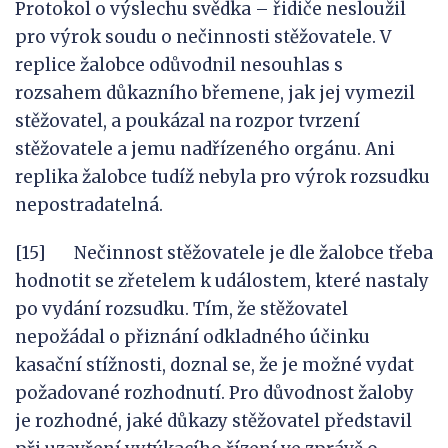
Protokol o výslechu svědka – řidiče nesloužil
pro výrok soudu o nečinnosti stěžovatele. V
replice žalobce odůvodnil nesouhlas s
rozsahem důkazního břemene, jak jej vymezil
stěžovatel, a poukázal na rozpor tvrzení
stěžovatele a jemu nadřízeného orgánu. Ani
replika žalobce tudíž nebyla pro výrok rozsudku
nepostradatelná.
[15] Nečinnost stěžovatele je dle žalobce třeba
hodnotit se zřetelem k událostem, které nastaly
po vydání rozsudku. Tím, že stěžovatel
nepožádal o přiznání odkladného účinku
kasační stížnosti, doznal se, že je možné vydat
požadované rozhodnutí. Pro důvodnost žaloby
je rozhodné, jaké důkazy stěžovatel představil