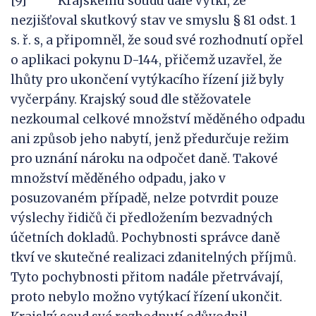
[9] Krajskému soudu dále vytkl, že
nezjišťoval skutkový stav ve smyslu § 81 odst. 1
s. ř. s, a připomněl, že soud své rozhodnutí opřel
o aplikaci pokynu D-144, přičemž uzavřel, že
lhůty pro ukončení vytýkacího řízení již byly
vyčerpány. Krajský soud dle stěžovatele
nezkoumal celkové množství měděného odpadu
ani způsob jeho nabytí, jenž předurčuje režim
pro uznání nároku na odpočet daně. Takové
množství měděného odpadu, jako v
posuzovaném případě, nelze potvrdit pouze
výslechy řidičů či předložením bezvadných
účetních dokladů. Pochybnosti správce daně
tkví ve skutečné realizaci zdanitelných příjmů.
Tyto pochybnosti přitom nadále přetrvávají,
proto nebylo možno vytýkací řízení ukončit.