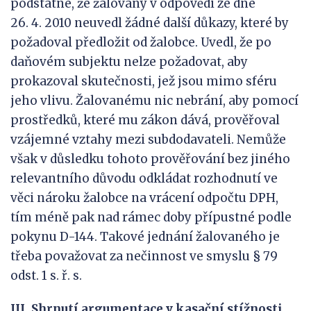
podstatné, že žalovaný v odpovědi ze dne
26. 4. 2010 neuvedl žádné další důkazy, které by
požadoval předložit od žalobce. Uvedl, že po
daňovém subjektu nelze požadovat, aby
prokazoval skutečnosti, jež jsou mimo sféru
jeho vlivu. Žalovanému nic nebrání, aby pomocí
prostředků, které mu zákon dává, prověřoval
vzájemné vztahy mezi subdodavateli. Nemůže
však v důsledku tohoto prověřování bez jiného
relevantního důvodu odkládat rozhodnutí ve
věci nároku žalobce na vrácení odpočtu DPH,
tím méně pak nad rámec doby přípustné podle
pokynu D-144. Takové jednání žalovaného je
třeba považovat za nečinnost ve smyslu § 79
odst. 1 s. ř. s.
III.
Shrnutí argumentace v kasační stížnosti