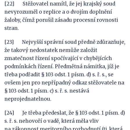
[22] Stěžovatel namítl, že jej krajský soud
nevyrozuměl o replice a o dvojím doplnění
žaloby, čímž porušil zásadu procesní rovnosti
stran.
[23] Nejvyšší správní soud předně zdůrazňuje,
že takový nedostatek nemůže založit
zmatečnost řízení spočívající v chybějících
podmínkách řízení. Předmětná námitka, jíž je
třeba podřadit § 103 odst. 1 písm. d) s. ř. s., se
ovšem jen pro nepřípadný odkaz stěžovatele na
§ 103 odst. 1 písm. c) s. ř. s. nestává
neprojednatelnou.
[24] Je třeba předeslat, že § 103 odst. 1 písm. d)
s. ř. s. nehovoří o vadě, která měla vliv
na zákonnost meritorního rozhodnutí (tj. která