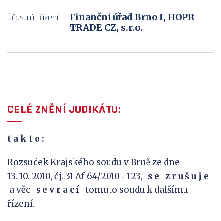
Finanční úřad Brno I, HOPR
Účastníci řízení:
TRADE CZ, s.r.o.
CELÉ ZNĚNÍ JUDIKÁTU:
t a k t o :
Rozsudek Krajského soudu v Brně ze dne
13. 10. 2010, čj. 31 Af 64/2010 ‑ 123,
s
e
z
r
u
š
u
j
e
a věc
s
e
v
r
a
c
í
tomuto soudu k dalšímu
řízení.