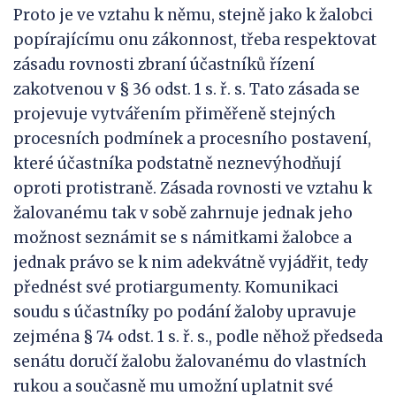
Proto je ve vztahu k němu, stejně jako k žalobci
popírajícímu onu zákonnost, třeba respektovat
zásadu rovnosti zbraní účastníků řízení
zakotvenou v § 36 odst. 1 s. ř. s. Tato zásada se
projevuje vytvářením přiměřeně stejných
procesních podmínek a procesního postavení,
které účastníka podstatně neznevýhodňují
oproti protistraně. Zásada rovnosti ve vztahu k
žalovanému tak v sobě zahrnuje jednak jeho
možnost seznámit se s námitkami žalobce a
jednak právo se k nim adekvátně vyjádřit, tedy
přednést své protiargumenty. Komunikaci
soudu s účastníky po podání žaloby upravuje
zejména § 74 odst. 1 s. ř. s., podle něhož předseda
senátu doručí žalobu žalovanému do vlastních
rukou a současně mu umožní uplatnit své