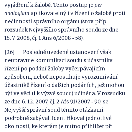
vyjádření k žalobě. Tento postup je
per
analogiam
aplikovatelný i v řízení o žalobě proti
nečinnosti správního orgánu (srov. příp.
rozsudek Nejvyššího správního soudu ze dne
16. 7. 2008, čj. 1 Ans 6/2008 ‑ 58).
[26] Posledně uvedené ustanovení však
neupravuje komunikaci soudu s účastníky
řízení po podání žaloby vyčerpávajícím
způsobem, neboť nepostihuje vyrozumívání
účastníků řízení o dalších podáních, jež mohou
být ve věci (i k výzvě soudu) učiněna. V rozsudku
ze dne 6. 12. 2007, čj. 2 Afs 91/2007 ‑ 90, se
Nejvyšší správní soud těmito otázkami
podrobně zabýval. Identifikoval jednotlivé
okolnosti, ke kterým je nutno přihlížet při