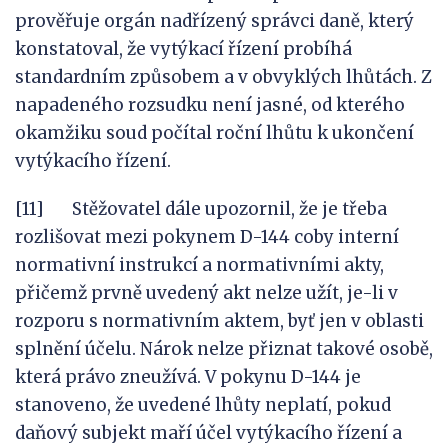
prověřuje orgán nadřízený správci daně, který
konstatoval, že vytýkací řízení probíhá
standardním způsobem a v obvyklých lhůtách. Z
napadeného rozsudku není jasné, od kterého
okamžiku soud počítal roční lhůtu k ukončení
vytýkacího řízení.
[11] Stěžovatel dále upozornil, že je třeba
rozlišovat mezi pokynem D-144 coby interní
normativní instrukcí a normativními akty,
přičemž prvně uvedený akt nelze užít, je-li v
rozporu s normativním aktem, byť jen v oblasti
splnění účelu. Nárok nelze přiznat takové osobě,
která právo zneužívá. V pokynu D-144 je
stanoveno, že uvedené lhůty neplatí, pokud
daňový subjekt maří účel vytýkacího řízení a