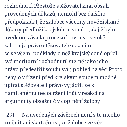
rozhodnutí. Přestože stěžovatel znal obsah
provedených důkazů, nemohl bez dalšího
předpokládat, že žalobce všechny nově získané
důkazy předloží krajskému soudu. Jak již bylo
uvedeno, zásada procesní rovnosti v sobě
zahrnuje právo stěžovatele seznámit
se se všemi podklady, o něž krajský soud opřel
své meritorní rozhodnutí, stejně jako jeho
právo předestřít soudu svůj pohled na věc. Proto
nebylo v řízení před krajským soudem možné
upírat stěžovateli právo vyjádřit se k
namítanému nedodržení lhůt v reakci na
argumenty obsažené v doplnění žaloby.
[29] Na uvedených závěrech není s to ničeho
změnit ani skutečnost, že žalobce ve věci