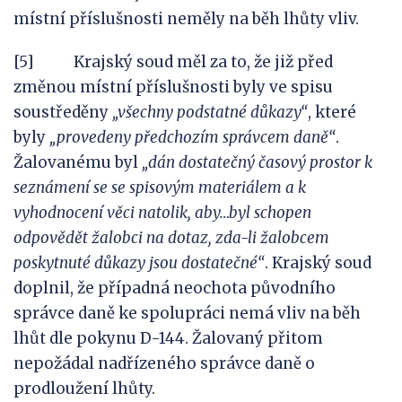
místní příslušnosti neměly na běh lhůty vliv.
[5] Krajský soud měl za to, že již před
změnou místní příslušnosti byly ve spisu
soustředěny
„všechny podstatné důkazy“
, které
byly
„provedeny předchozím správcem daně“
.
Žalovanému byl
„dán
dostatečný časový prostor k
seznámení se se spisovým materiálem a k
vyhodnocení věci natolik, aby…byl schopen
odpovědět žalobci na dotaz, zda-li žalobcem
poskytnuté důkazy jsou dostatečné“
. Krajský soud
doplnil, že případná neochota původního
správce daně ke spolupráci nemá vliv na běh
lhůt dle pokynu D-144. Žalovaný přitom
nepožádal nadřízeného správce daně o
prodloužení lhůty.