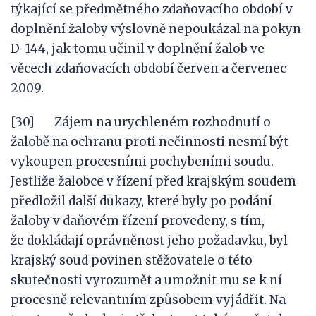
týkající se předmětného zdaňovacího období v
doplnění žaloby výslovně nepoukázal na pokyn
D-144, jak tomu učinil v doplnění žalob ve
věcech zdaňovacích období červen a červenec
2009.
[30] Zájem na urychleném rozhodnutí o
žalobě na ochranu proti nečinnosti nesmí být
vykoupen procesními pochybeními soudu.
Jestliže žalobce v řízení před krajským soudem
předložil další důkazy, které byly po podání
žaloby v daňovém řízení provedeny, s tím,
že dokládají oprávněnost jeho požadavku, byl
krajský soud povinen stěžovatele o této
skutečnosti vyrozumět a umožnit mu se k ní
procesně relevantním způsobem vyjádřit. Na