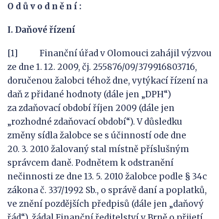
O
d
ů
v
o
d
n
ě
n
í
:
I. Daňové řízení
[1] Finanční úřad v Olomouci zahájil výzvou
ze dne 1. 12. 2009, čj. 255876/09/379916803716,
doručenou žalobci téhož dne, vytýkací řízení na
daň z přidané hodnoty (dále jen „DPH“)
za zdaňovací období říjen 2009 (dále jen
„rozhodné zdaňovací období“). V důsledku
změny sídla žalobce se s účinností ode dne
20. 3. 2010 žalovaný stal místně příslušným
správcem daně. Podnětem k odstranění
nečinnosti ze dne 13. 5. 2010 žalobce podle § 34c
zákona č. 337/1992 Sb., o správě daní a poplatků,
ve znění pozdějších předpisů (dále jen „daňový
řád“), žádal Finanční ředitelství v Brně o přijetí