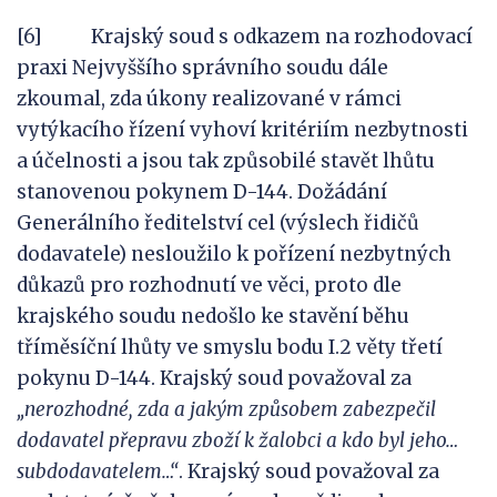
[6] Krajský soud s odkazem na rozhodovací
praxi Nejvyššího správního soudu dále
zkoumal, zda úkony realizované v rámci
vytýkacího řízení vyhoví kritériím nezbytnosti
a účelnosti a jsou tak způsobilé stavět lhůtu
stanovenou pokynem D-144. Dožádání
Generálního ředitelství cel (výslech řidičů
dodavatele) nesloužilo k pořízení nezbytných
důkazů pro rozhodnutí ve věci, proto dle
krajského soudu nedošlo ke stavění běhu
tříměsíční lhůty ve smyslu bodu I.2 věty třetí
pokynu D-144. Krajský soud považoval za
„nerozhodné, zda a jakým způsobem zabezpečil
dodavatel přepravu zboží k žalobci a kdo byl jeho…
subdodavatelem…“
. Krajský soud považoval za