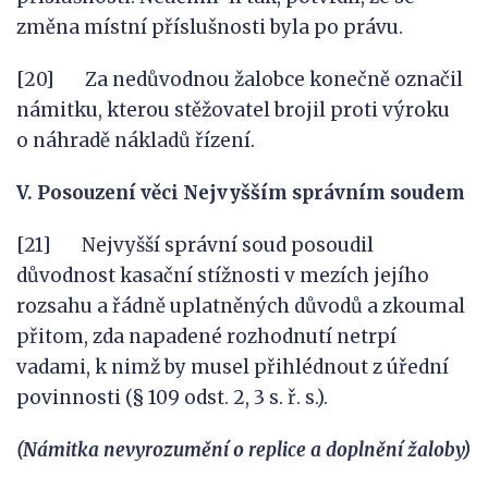
změna místní příslušnosti byla po právu.
[20] Za nedůvodnou žalobce konečně označil
námitku, kterou stěžovatel brojil proti výroku
o náhradě nákladů řízení.
V.
Posouzení věci Nejvyšším správním soudem
[21] Nejvyšší správní soud posoudil
důvodnost kasační stížnosti v mezích jejího
rozsahu a řádně uplatněných důvodů a zkoumal
přitom, zda napadené rozhodnutí netrpí
vadami, k nimž by musel přihlédnout z úřední
povinnosti (§ 109 odst. 2, 3 s. ř. s.).
(Námitka nevyrozumění o replice a doplnění žaloby)