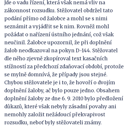
Jde o vadu řízení, která však nemá vliv na
zákonnost rozsudku. Stěžovatel obdržel tato
podání přímo od žalobce a mohl se s nimi
seznámit a vyjádřit se k nim. Rovněž mohl
požádat o nařízení ústního jednání, což však
neučinil. Žalobce upozornil, že při doplnění
žalob neodkazoval na pokyn D-144. Stěžovatel
dle něho zjevně zkopíroval text kasačních
stížností za předchozí zdaňovací období, protože
se mylně domnívá, že případy jsou stejné.
Chybou stěžovatele je i to, že hovoří o dvojím
doplnění žaloby, ač bylo pouze jedno. Obsahem
doplnění žaloby ze dne 6. 9. 2010 bylo předložení
důkazů, které však nebyly zásadní povahy ani
nemohly založit nežádoucí překvapivost
rozsudku, neboť byly stěžovateli známy.