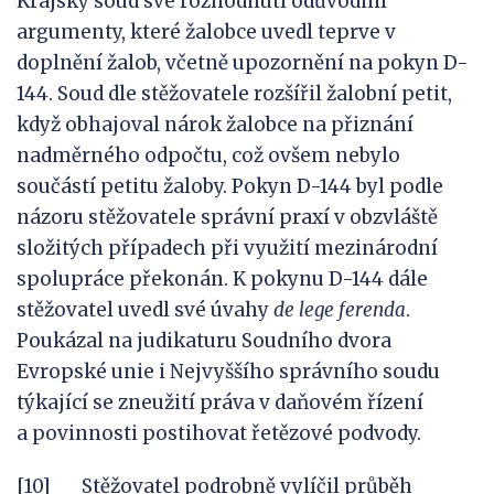
Krajský soud své rozhodnutí odůvodnil
argumenty, které žalobce uvedl teprve v
doplnění žalob, včetně upozornění na pokyn D-
144. Soud dle stěžovatele rozšířil žalobní petit,
když obhajoval nárok žalobce na přiznání
nadměrného odpočtu, což ovšem nebylo
součástí petitu žaloby. Pokyn D-144 byl podle
názoru stěžovatele správní praxí v obzvláště
složitých případech při využití mezinárodní
spolupráce překonán. K pokynu D-144 dále
stěžovatel uvedl své úvahy
de lege ferenda
.
Poukázal na judikaturu Soudního dvora
Evropské unie i Nejvyššího správního soudu
týkající se zneužití práva v daňovém řízení
a povinnosti postihovat řetězové podvody.
[10] Stěžovatel podrobně vylíčil průběh