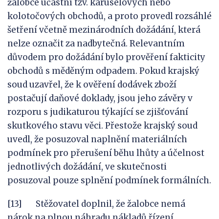
žalobce účastní tzv. karuselových nebo
kolotočových obchodů, a proto provedl rozsáhlé
šetření včetně mezinárodních dožádání, která
nelze označit za nadbytečná. Relevantním
důvodem pro dožádání bylo prověření fakticity
obchodů s měděným odpadem. Pokud krajský
soud uzavřel, že k ověření dodávek zboží
postačují daňové doklady, jsou jeho závěry v
rozporu s judikaturou týkající se zjišťování
skutkového stavu věci. Přestože krajský soud
uvedl, že posuzoval naplnění materiálních
podmínek pro přerušení běhu lhůty a účelnost
jednotlivých dožádání, ve skutečnosti
posuzoval pouze splnění podmínek formálních.
[13] Stěžovatel doplnil, že žalobce nemá
nárok na plnou náhradu nákladů řízení.