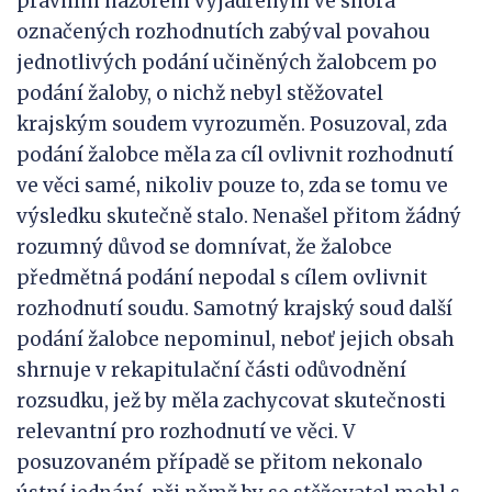
právním názorem vyjádřeným ve shora
označených rozhodnutích zabýval povahou
jednotlivých podání učiněných žalobcem po
podání žaloby, o nichž nebyl stěžovatel
krajským soudem vyrozuměn. Posuzoval, zda
podání žalobce měla za cíl ovlivnit rozhodnutí
ve věci samé, nikoliv pouze to, zda se tomu ve
výsledku skutečně stalo. Nenašel přitom žádný
rozumný důvod se domnívat, že žalobce
předmětná podání nepodal s cílem ovlivnit
rozhodnutí soudu. Samotný krajský soud další
podání žalobce nepominul, neboť jejich obsah
shrnuje v rekapitulační části odůvodnění
rozsudku, jež by měla zachycovat skutečnosti
relevantní pro rozhodnutí ve věci. V
posuzovaném případě se přitom nekonalo