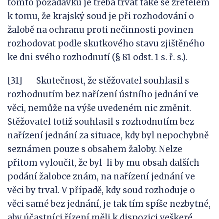
tomto požadavku je třeba trvat také se zřetelem
k tomu, že krajský soud je při rozhodování o
žalobě na ochranu proti nečinnosti povinen
rozhodovat podle skutkového stavu zjištěného
ke dni svého rozhodnutí (§ 81 odst. 1 s. ř. s.).
[31] Skutečnost, že stěžovatel souhlasil s
rozhodnutím bez nařízení ústního jednání ve
věci, nemůže na výše uvedeném nic změnit.
Stěžovatel totiž souhlasil s rozhodnutím bez
nařízení jednání za situace, kdy byl nepochybně
seznámen pouze s obsahem žaloby. Nelze
přitom vyloučit, že byl-li by mu obsah dalších
podání žalobce znám, na nařízení jednání ve
věci by trval. V případě, kdy soud rozhoduje o
věci samé bez jednání, je tak tím spíše nezbytné,
aby účastníci řízení měli k dispozici veškeré