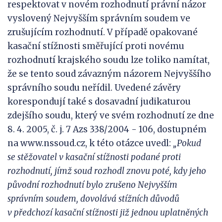
respektovat v novém rozhodnutí právní názor
vyslovený Nejvyšším správním soudem ve
zrušujícím rozhodnutí. V případě opakované
kasační stížnosti směřující proti novému
rozhodnutí krajského soudu lze toliko namítat,
že se tento soud závazným názorem Nejvyššího
správního soudu neřídil. Uvedené závěry
korespondují také s dosavadní judikaturou
zdejšího soudu, který ve svém rozhodnutí ze dne
8. 4. 2005, č. j. 7 Azs 338/2004 - 106, dostupném
na www.nssoud.cz, k této otázce uvedl:
„Pokud
se
stěžovatel v
kasační stížnosti podané proti
rozhodnutí, jímž soud rozhodl znovu poté, kdy jeho
původní rozhodnutí bylo zrušeno Nejvyšším
správním soudem, dovolává stížních důvodů
v
předchozí kasační stížnosti již jednou uplatněných