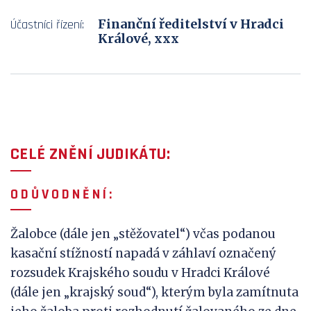
Finanční ředitelství v Hradci
Účastníci řízení:
Králové, xxx
CELÉ ZNĚNÍ JUDIKÁTU:
O D Ů V
O D N Ě N Í :
Žalobce (dále jen „stěžovatel“) včas podanou
kasační stížností napadá v záhlaví označený
rozsudek Krajského soudu v Hradci Králové
(dále jen „krajský soud“), kterým byla zamítnuta