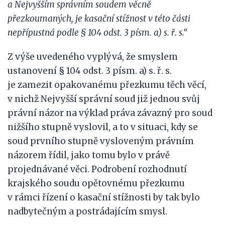
a Nejvyšším správním soudem věcně
přezkoumaných, je kasační stížnost v
této části
nepřípustná podle § 104 odst. 3 písm. a) s. ř. s.“
Z výše uvedeného vyplývá, že smyslem
ustanovení § 104 odst. 3 písm. a) s. ř. s.
je zamezit opakovanému přezkumu těch věcí,
v nichž Nejvyšší správní soud již jednou svůj
právní názor na výklad práva závazný pro soud
nižšího stupně vyslovil, a to v situaci, kdy se
soud prvního stupně vysloveným právním
názorem řídil, jako tomu bylo v právě
projednávané věci. Podrobení rozhodnutí
krajského soudu opětovnému přezkumu
v rámci řízení o kasační stížnosti by tak bylo
nadbytečným a postrádajícím smysl.