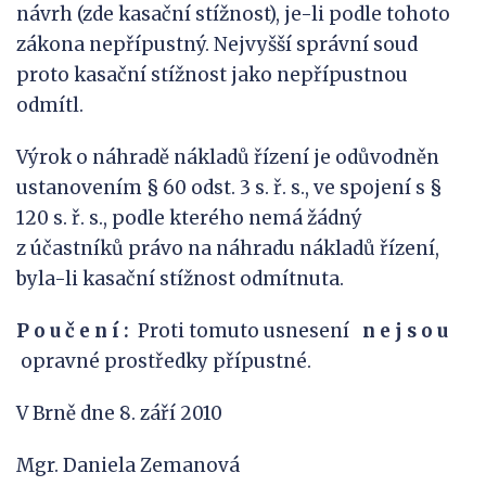
návrh (zde kasační stížnost), je-li podle tohoto
zákona nepřípustný. Nejvyšší správní soud
proto kasační stížnost jako nepřípustnou
odmítl.
Výrok o náhradě nákladů řízení je odůvodněn
ustanovením § 60 odst. 3 s. ř. s., ve spojení s §
120 s. ř. s., podle kterého nemá žádný
z účastníků právo na náhradu nákladů řízení,
byla-li kasační stížnost odmítnuta.
P o u č e n í :
Proti tomuto usnesení
n e j s
o u
opravné prostředky přípustné.
V Brně dne 8. září 2010
Mgr. Daniela Zemanová