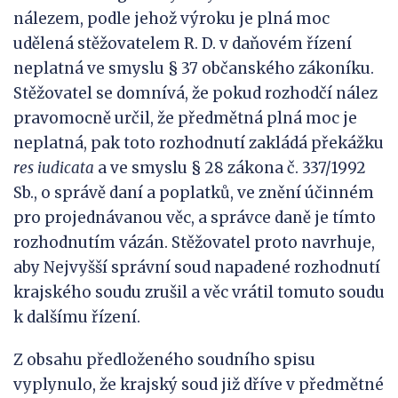
nálezem, podle jehož výroku je plná moc
udělená stěžovatelem R. D. v daňovém řízení
neplatná ve smyslu § 37 občanského zákoníku.
Stěžovatel se domnívá, že pokud rozhodčí nález
pravomocně určil, že předmětná plná moc je
neplatná, pak toto rozhodnutí zakládá překážku
res iudicata
a ve smyslu § 28 zákona č. 337/1992
Sb., o správě daní a poplatků, ve znění účinném
pro projednávanou věc, a správce daně je tímto
rozhodnutím vázán. Stěžovatel proto navrhuje,
aby Nejvyšší správní soud napadené rozhodnutí
krajského soudu zrušil a věc vrátil tomuto soudu
k dalšímu řízení.
Z obsahu předloženého soudního spisu
vyplynulo, že krajský soud již dříve v předmětné