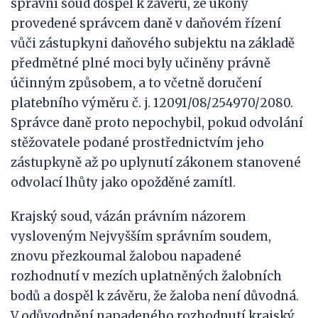
správní soud dospěl k závěru, že úkony
provedené správcem daně v daňovém řízení
vůči zástupkyni daňového subjektu na základě
předmětné plné moci byly učiněny právně
účinným způsobem, a to včetně doručení
platebního výměru č. j. 12091/08/254970/2080.
Správce daně proto nepochybil, pokud odvolání
stěžovatele podané prostřednictvím jeho
zástupkyně až po uplynutí zákonem stanovené
odvolací lhůty jako opožděné zamítl.
Krajský soud, vázán právním názorem
vysloveným Nejvyšším správním soudem,
znovu přezkoumal žalobou napadené
rozhodnutí v mezích uplatněných žalobních
bodů a dospěl k závěru, že žaloba není důvodná.
V odůvodnění napadeného rozhodnutí krajský