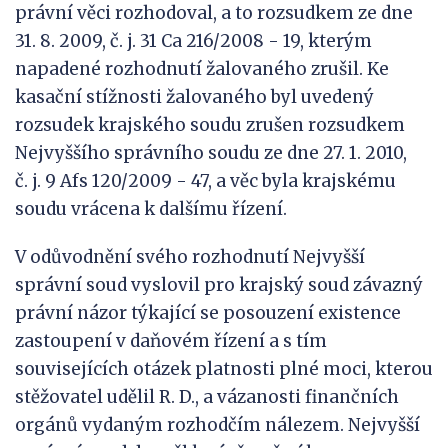
právní věci rozhodoval, a to rozsudkem ze dne
31. 8. 2009, č. j. 31 Ca 216/2008 - 19, kterým
napadené rozhodnutí žalovaného zrušil. Ke
kasační stížnosti žalovaného byl uvedený
rozsudek krajského soudu zrušen rozsudkem
Nejvyššího správního soudu ze dne 27. 1. 2010,
č. j. 9 Afs 120/2009 - 47, a věc byla krajskému
soudu vrácena k dalšímu řízení.
V odůvodnění svého rozhodnutí Nejvyšší
správní soud vyslovil pro krajský soud závazný
právní názor týkající se posouzení existence
zastoupení v daňovém řízení a s tím
souvisejících otázek platnosti plné moci, kterou
stěžovatel udělil R. D., a vázanosti finančních
orgánů vydaným rozhodčím nálezem. Nejvyšší