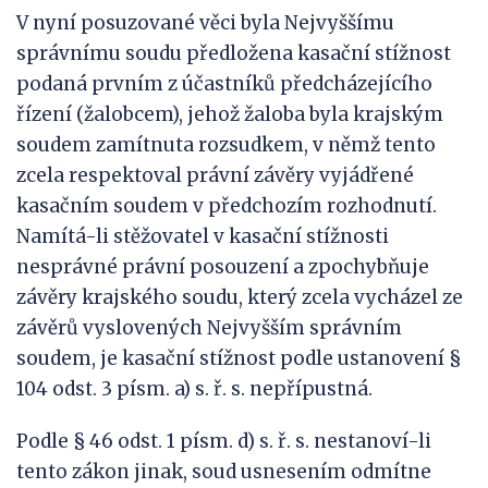
V nyní posuzované věci byla Nejvyššímu
správnímu soudu předložena kasační stížnost
podaná prvním z účastníků předcházejícího
řízení (žalobcem), jehož žaloba byla krajským
soudem zamítnuta rozsudkem, v němž tento
zcela respektoval právní závěry vyjádřené
kasačním soudem v předchozím rozhodnutí.
Namítá-li stěžovatel v kasační stížnosti
nesprávné právní posouzení a zpochybňuje
závěry krajského soudu, který zcela vycházel ze
závěrů vyslovených Nejvyšším správním
soudem, je kasační stížnost podle ustanovení §
104 odst. 3 písm. a) s. ř. s. nepřípustná.
Podle § 46 odst. 1 písm. d) s. ř. s. nestanoví-li
tento zákon jinak, soud usnesením odmítne