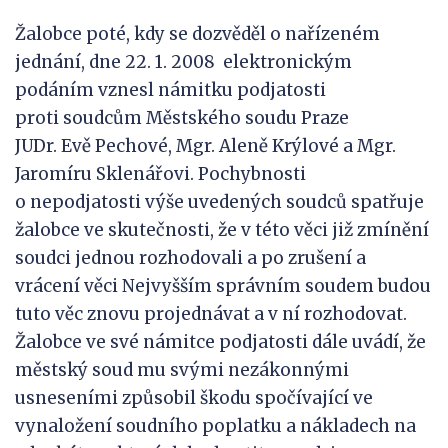
Žalobce poté, kdy se dozvěděl o nařízeném
jednání, dne 22. 1. 2008 elektronickým
podáním vznesl námitku podjatosti
proti soudcům Městského soudu Praze
JUDr. Evě Pechové, Mgr. Aleně Krýlové a Mgr.
Jaromíru Sklenářovi. Pochybnosti
o nepodjatosti výše uvedených soudců spatřuje
žalobce ve skutečnosti, že v této věci již zmínění
soudci jednou rozhodovali a po zrušení a
vrácení věci Nejvyšším správním soudem budou
tuto věc znovu projednávat a v ní rozhodovat.
Žalobce ve své námitce podjatosti dále uvádí, že
městský soud mu svými nezákonnými
usneseními způsobil škodu spočívající ve
vynaložení soudního poplatku a nákladech na