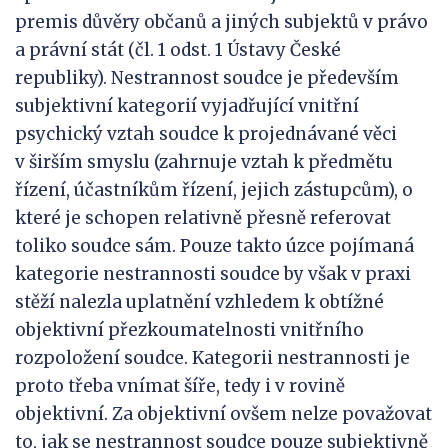
premis důvěry občanů a jiných subjektů v právo
a právní stát (čl. 1 odst. 1 Ústavy České
republiky). Nestrannost soudce je především
subjektivní kategorií vyjadřující vnitřní
psychický vztah soudce k projednávané věci
v širším smyslu (zahrnuje vztah k předmětu
řízení, účastníkům řízení, jejich zástupcům), o
které je schopen relativně přesně referovat
toliko soudce sám. Pouze takto úzce pojímaná
kategorie nestrannosti soudce by však v praxi
stěží nalezla uplatnění vzhledem k obtížné
objektivní přezkoumatelnosti vnitřního
rozpoložení soudce. Kategorii nestrannosti je
proto třeba vnímat šíře, tedy i v rovině
objektivní. Za objektivní ovšem nelze považovat
to, jak se nestrannost soudce pouze subjektivně