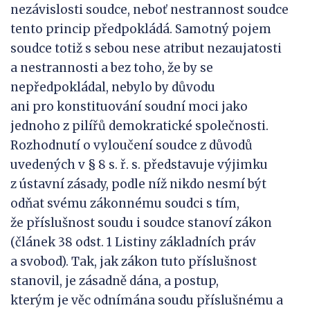
nezávislosti soudce, neboť nestrannost soudce
tento princip předpokládá. Samotný pojem
soudce totiž s sebou nese atribut nezaujatosti
a nestrannosti a bez toho, že by se
nepředpokládal, nebylo by důvodu
ani pro konstituování soudní moci jako
jednoho z pilířů demokratické společnosti.
Rozhodnutí o vyloučení soudce z důvodů
uvedených v § 8 s. ř. s. představuje výjimku
z ústavní zásady, podle níž nikdo nesmí být
odňat svému zákonnému soudci s tím,
že příslušnost soudu i soudce stanoví zákon
(článek 38 odst. 1 Listiny základních práv
a svobod). Tak, jak zákon tuto příslušnost
stanovil, je zásadně dána, a postup,
kterým je věc odnímána soudu příslušnému a