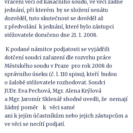
vrácení věci od kasačního soudu, ve věci žádné
jednání, při kterém by se složení senátu
dozvěděl, tuto skutečnost se dověděl až
z předvolání k jednání, které bylo zástupci
stěžovatele doručeno dne 21. 1. 2008.
K podané námitce podjatosti se vyjádřili
dotčení soudci zařazení dle rozvrhu práce
Městského soudu v Praze pro rok 2008 do
správního úseku (č. l. 110 spisu), kteří budou
o žalobě stěžovatele rozhodovat. Soudci
JUDr. Eva Pechová, Mgr. Alena Krýlová
a Mgr. Jaromír Sklenář shodně uvedli, že nemají
žádný poměr k věci samé
ani k jejím účastníkům nebo jejich zástupcům a
ve věci se necítí podjatí.