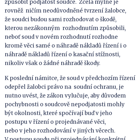
způsobit podjatost soudce. Zcela mylné je
rovněž ničím neodůvodněné tvrzení žalobce,
že soudci budou sami rozhodovat o škodě,
kterou nezákonným rozhodnutím způsobili,
neboť soud v novém rozhodnutí rozhodne
kromě věci samé o náhradě nákladů řízení i o
náhradě nákladů řízení o kasační stížnosti,
nikoliv však o žádné náhradě škody.
K poslední námitce, že soud v předchozím řízení
odepřel žalobci právo na soudní ochranu, je
nutno uvést, že zákon vylučuje, aby důvodem
pochybnosti o soudcově nepodjatosti mohly
být okolnosti, které spočívají buď v jeho
postupu v řízení o projednávané věci,
nebo v jeho rozhodování v jiných věcech.
V postupu soudu při projednávání konkrétní