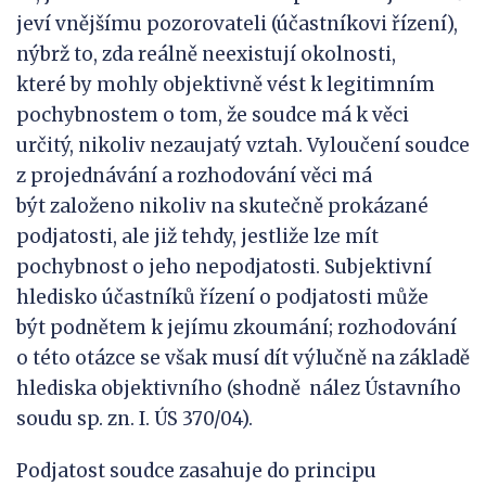
jeví vnějšímu pozorovateli (účastníkovi řízení),
nýbrž to, zda reálně neexistují okolnosti,
které by mohly objektivně vést k legitimním
pochybnostem o tom, že soudce má k věci
určitý, nikoliv nezaujatý vztah. Vyloučení soudce
z projednávání a rozhodování věci má
být založeno nikoliv na skutečně prokázané
podjatosti, ale již tehdy, jestliže lze mít
pochybnost o jeho nepodjatosti. Subjektivní
hledisko účastníků řízení o podjatosti může
být podnětem k jejímu zkoumání; rozhodování
o této otázce se však musí dít výlučně na základě
hlediska objektivního (shodně nález Ústavního
soudu sp. zn. I. ÚS 370/04).
Podjatost soudce zasahuje do principu