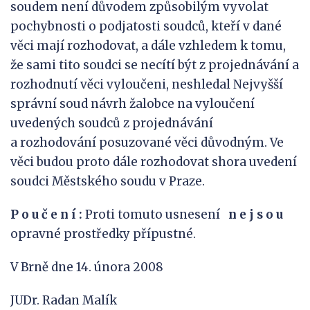
soudem není důvodem způsobilým vyvolat
pochybnosti o podjatosti soudců, kteří v dané
věci mají rozhodovat, a dále vzhledem k tomu,
že sami tito soudci se necítí být z projednávání a
rozhodnutí věci vyloučeni, neshledal Nejvyšší
správní soud návrh žalobce na vyloučení
uvedených soudců z projednávání
a rozhodování posuzované věci důvodným. Ve
věci budou proto dále rozhodovat shora uvedení
soudci Městského soudu v Praze.
P o u č e n í :
Proti tomuto usnesení
n e j s
o u
opravné prostředky přípustné.
V Brně dne 14. února 2008
JUDr. Radan Malík