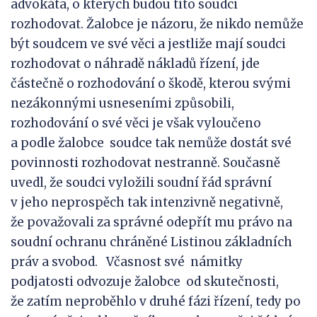
advokáta, o kterých budou tito soudci
rozhodovat. Žalobce je názoru, že nikdo nemůže
být soudcem ve své věci a jestliže mají soudci
rozhodovat o náhradě nákladů řízení, jde
částečně o rozhodování o škodě, kterou svými
nezákonnými usneseními způsobili,
rozhodování o své věci je však vyloučeno
a podle žalobce soudce tak nemůže dostát své
povinnosti rozhodovat nestranně. Současně
uvedl, že soudci vyložili soudní řád správní
v jeho neprospěch tak intenzivně negativně,
že považovali za správné odepřít mu právo na
soudní ochranu chráněné Listinou základních
práv a svobod. Včasnost své námitky
podjatosti odvozuje žalobce od skutečnosti,
že zatím neproběhlo v druhé fázi řízení, tedy po