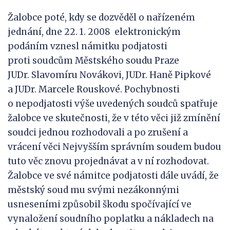
Žalobce poté, kdy se dozvěděl o nařízeném
jednání, dne 22. 1. 2008 elektronickým
podáním vznesl námitku podjatosti
proti soudcům Městského soudu Praze
JUDr. Slavomíru Novákovi, JUDr. Haně Pipkové
a JUDr. Marcele Rouskové. Pochybnosti
o nepodjatosti výše uvedených soudců spatřuje
žalobce ve skutečnosti, že v této věci již zmínění
soudci jednou rozhodovali a po zrušení a
vrácení věci Nejvyšším správním soudem budou
tuto věc znovu projednávat a v ní rozhodovat.
Žalobce ve své námitce podjatosti dále uvádí, že
městský soud mu svými nezákonnými
usneseními způsobil škodu spočívající ve
vynaložení soudního poplatku a nákladech na