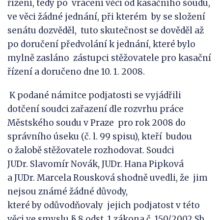
řízení, tedy po vrácení věci od kasačního soudu,
ve věci žádné jednání, při kterém by se složení
senátu dozvěděl,
tuto skutečnost se dověděl až
po doručení předvolání k jednání, které bylo
mylně zasláno zástupci stěžovatele pro kasační
řízení a doručeno dne 10. 1. 2008.
K podané námitce podjatosti se vyjádřili
dotčení soudci zařazení dle rozvrhu práce
Městského soudu v Praze pro rok 2008 do
správního úseku (č. l. 99 spisu), kteří budou
o žalobě stěžovatele rozhodovat. Soudci
JUDr. Slavomír Novák, JUDr. Hana Pipková
a JUDr. Marcela Rousková shodně uvedli, že jim
nejsou známé žádné důvody,
které by odůvodňovaly jejich podjatost v této
věci ve smyslu § 8 odst. 1 zákona č. 150/2002 Sb.,