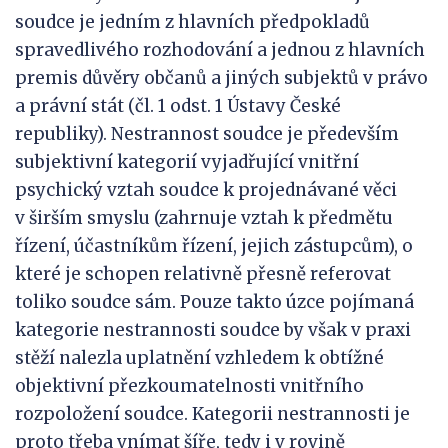
soudce je jedním z hlavních předpokladů
spravedlivého rozhodování a jednou z hlavních
premis důvěry občanů a jiných subjektů v právo
a právní stát (čl. 1 odst. 1 Ústavy České
republiky). Nestrannost soudce je především
subjektivní kategorií vyjadřující vnitřní
psychický vztah soudce k projednávané věci
v širším smyslu (zahrnuje vztah k předmětu
řízení, účastníkům řízení, jejich zástupcům), o
které je schopen relativně přesně referovat
toliko soudce sám. Pouze takto úzce pojímaná
kategorie nestrannosti soudce by však v praxi
stěží nalezla uplatnění vzhledem k obtížné
objektivní přezkoumatelnosti vnitřního
rozpoložení soudce. Kategorii nestrannosti je
proto třeba vnímat šíře, tedy i v rovině