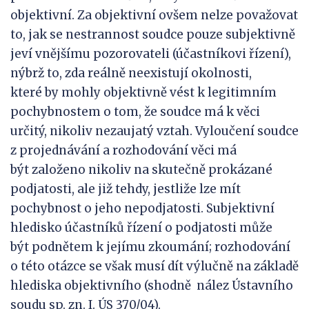
objektivní. Za objektivní ovšem nelze považovat
to, jak se nestrannost soudce pouze subjektivně
jeví vnějšímu pozorovateli (účastníkovi řízení),
nýbrž to, zda reálně neexistují okolnosti,
které by mohly objektivně vést k legitimním
pochybnostem o tom, že soudce má k věci
určitý, nikoliv nezaujatý vztah. Vyloučení soudce
z projednávání a rozhodování věci má
být založeno nikoliv na skutečně prokázané
podjatosti, ale již tehdy, jestliže lze mít
pochybnost o jeho nepodjatosti. Subjektivní
hledisko účastníků řízení o podjatosti může
být podnětem k jejímu zkoumání; rozhodování
o této otázce se však musí dít výlučně na základě
hlediska objektivního (shodně nález Ústavního
soudu sp. zn. I. ÚS 370/04).