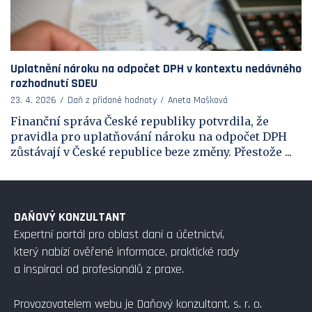
Uplatnění nároku na odpočet DPH v kontextu nedávného
rozhodnutí SDEU
23. 4. 2026
Daň z přidané hodnoty
Aneta Mašková
Finanční správa České republiky potvrdila, že
pravidla pro uplatňování nároku na odpočet DPH
zůstávají v České republice beze změny. Přestože ...
DAŇOVÝ KONZULTANT
Expertní portál pro oblast daní a účetnictví,
který nabízí ověřené informace, praktické rady
a inspiraci od profesionálů z praxe.
Provozovatelem webu je Daňový konzultant, s. r. o.