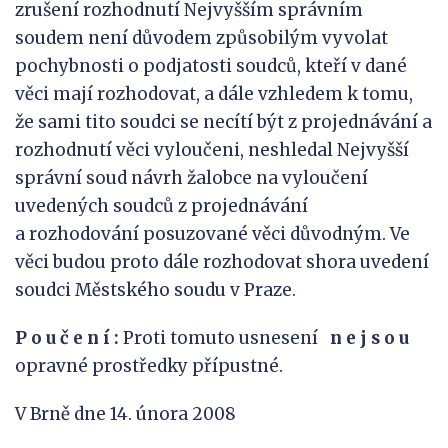
zrušení rozhodnutí Nejvyšším správním
soudem není důvodem způsobilým vyvolat
pochybnosti o podjatosti soudců, kteří v dané
věci mají rozhodovat, a dále vzhledem k tomu,
že sami tito soudci se necítí být z projednávání a
rozhodnutí věci vyloučeni, neshledal Nejvyšší
správní soud návrh žalobce na vyloučení
uvedených soudců z projednávání
a rozhodování posuzované věci důvodným. Ve
věci budou proto dále rozhodovat shora uvedení
soudci Městského soudu v Praze.
P o u č e n í :
Proti tomuto usnesení
n e j s
o u
opravné prostředky přípustné.
V Brně dne 14. února 2008