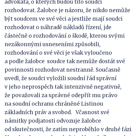
advokáta, o kterých budou tito soudci
rozhodovat. Žalobce je názoru, že nikdo nemůže
být soudcem ve své věci a jestliže mají soudci
rozhodovat o náhradě nákladů řízení, jde
částečně o rozhodování o škodě, kterou svými
nezákonnými usneseními způsobili,
rozhodování o své věci je však vyloučeno
a podle žalobce soudce tak nemůže dostát své
povinnosti rozhodovat nestranně. Současně
uvedl, že soudci vyložili soudní řád správní
v jeho neprospěch tak intenzivně negativně,
že považovali za správné odepřít mu právo
na soudní ochranu chráněné Listinou
základních práv a svobod. Včasnost své
námitky podjatosti odvozuje žalobce
od skutečnosti, že zatím neproběhlo v druhé fázi