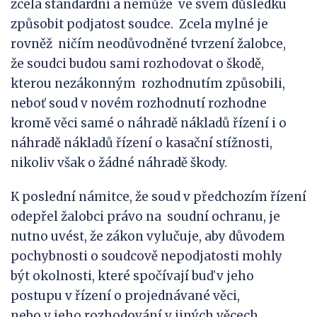
zcela standardní a nemůže ve svém důsledku
způsobit podjatost soudce. Zcela mylné je
rovněž ničím neodůvodněné tvrzení žalobce,
že soudci budou sami rozhodovat o škodě,
kterou nezákonným rozhodnutím způsobili,
neboť soud v novém rozhodnutí rozhodne
kromě věci samé o náhradě nákladů řízení i o
náhradě nákladů řízení o kasační stížnosti,
nikoliv však o žádné náhradě škody.
K poslední námitce, že soud v předchozím řízení
odepřel žalobci právo na soudní ochranu, je
nutno uvést, že zákon vylučuje, aby důvodem
pochybnosti o soudcově nepodjatosti mohly
být okolnosti, které spočívají buď v jeho
postupu v řízení o projednávané věci,
nebo v jeho rozhodování v jiných věcech.