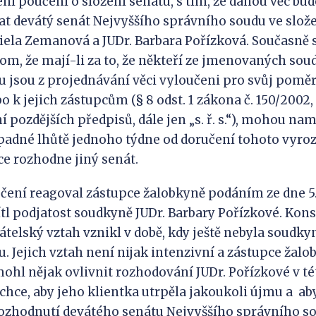
ní poučení o složení senátu, s tím, že danou věc bu
t devátý senát Nejvyššího správního soudu ve slože
iela Zemanová a JUDr. Barbara Pořízková. Současně 
 tom, že mají-li za to, že někteří ze jmenovaných so
 jsou z projednávání věci vyloučeni pro svůj poměr 
 k jejich zástupcům (§ 8 odst. 1 zákona č. 150/2002,
í pozdějších předpisů, dále jen „s. ř. s.“), mohou nam
padné lhůtě jednoho týdne od doručení tohoto vyro
e rozhodne jiný senát.
ení reagoval zástupce žalobkyně podáním ze dne 5. 
l podjatost soudkyně JUDr. Barbary Pořízkové. Konst
řátelský vztah vznikl v době, kdy ještě nebyla soudky
. Jejich vztah není nijak intenzivní a zástupce žalo
mohl nějak ovlivnit rozhodování JUDr. Pořízkové v tét
echce, aby jeho klientka utrpěla jakoukoli újmu a a
ozhodnutí devátého senátu Nejvyššího správního s