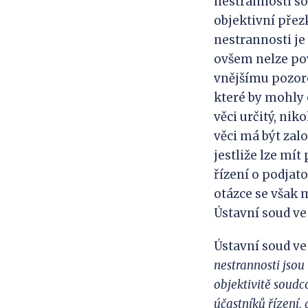
nestrannosti so
objektivní přez
nestrannosti je 
ovšem nelze pov
vnějšímu pozorov
které by mohly
věci určitý, ni
věci má být zalo
jestliže lze mí
řízení o podjat
otázce se však 
Ústavní soud ve v
Ústavní soud ve 
nestrannosti jsou
objektivitě soudc
účastníků řízení,