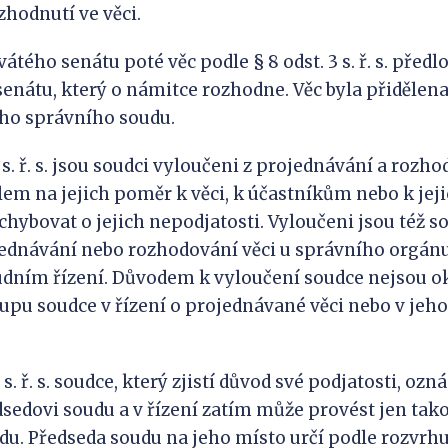
zhodnutí ve věci.
tého senátu poté věc podle § 8 odst. 3 s. ř. s. předl
senátu, který o námitce rozhodne. Věc byla přidělen
ího správního soudu.
1 s. ř. s. jsou soudci vyloučeni z projednávání a rozho
telem na jejich poměr k věci, k účastníkům nebo k je
hybovat o jejich nepodjatosti. Vyloučeni jsou též sou
jednávání nebo rozhodování věci u správního orgán
dním řízení. Důvodem k vyloučení soudce nejsou ok
tupu soudce v řízení o projednávané věci nebo v jeh
3 s. ř. s. soudce, který zjistí důvod své podjatosti, o
sedovi soudu a v řízení zatím může provést jen tak
u. Předseda soudu na jeho místo určí podle rozvrhu