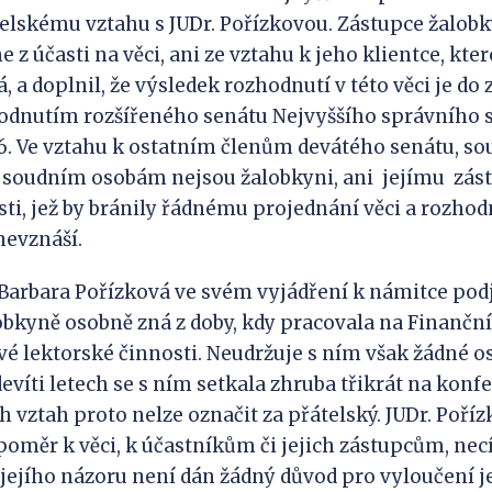
elskému vztahu s JUDr. Pořízkovou. Zástupce žalobk
z účasti na věci, ani ze vztahu k jeho klientce, kter
, a doplnil, že výsledek rozhodnutí v této věci je do
dnutím rozšířeného senátu Nejvyššího správního so
006. Ve vztahu k ostatním členům devátého senátu,
m soudním osobám nejsou žalobkyni, ani jejímu zás
ti, jež by bránily řádnému projednání věci a rozhodn
nevznáší.
Barbara Pořízková ve svém vyjádření k námitce podj
obkyně osobně zná z doby, kdy pracovala na Finanční
 své lektorské činnosti. Neudržuje s ním však žádné 
devíti letech se s ním setkala zhruba třikrát na konf
h vztah proto nelze označit za přátelský. JUDr. Poříz
oměr k věci, k účastníkům či jejich zástupcům, necít
 jejího názoru není dán žádný důvod pro vyloučení je