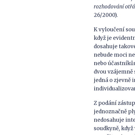
rozhodování otřá
26/2000).
K vyloučení sou
když je evident
dosahuje takové
nebude moci neb
nebo účastníkům
dvou vzájemně s
jedná o zjevně 
individualizovan
Z podání zástup
jednoznačně ply
nedosahuje inte
soudkyně, když 