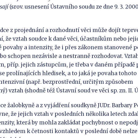
sají
(srov. usnesení Ústavního soudu ze dne 9. 3. 2000, 
dce z projednání a rozhodnutí věci může dojít teprve
ní, že vztah soudce k dané věci, účastníkům nebo jej
 povahy a intenzity, že i přes zákonem stanovené p
o schopen nezávisle a nestranně rozhodovat. Vztah
, příp. jejich zástupcům, je třeba v daném případě 
e prolínajících hledisek, a to jaká je povaha tohoto 
intenzivní (např. bezprostřední, určitým způsobem
ý) vztah (shodně též Ústavní soud ve věci sp. zn. II. Ú
ce žalobkyně a z vyjádření soudkyně JUDr. Barbary 
ne, že jejich vztah v posledních několika letech zda
nzity, která by mohla zakládat pochybnost o nepodj
vzhledem k četnosti kontaktů v poslední době nelze