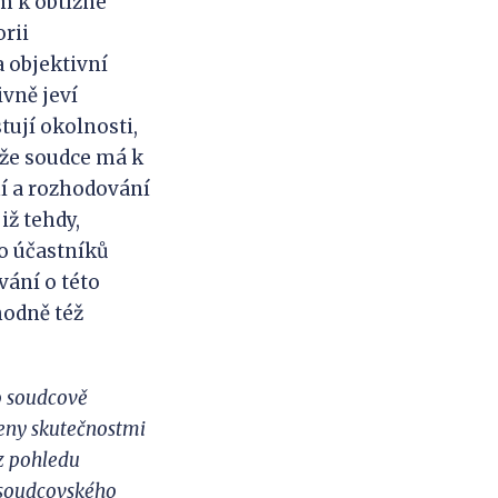
m k obtížné
rii
a objektivní
vně jeví
tují okolnosti,
 že soudce má k
ní a rozhodování
iž tehdy,
ko účastníků
ání o této
hodně též
 o soudcově
ženy skutečnostmi
 z pohledu
í soudcovského