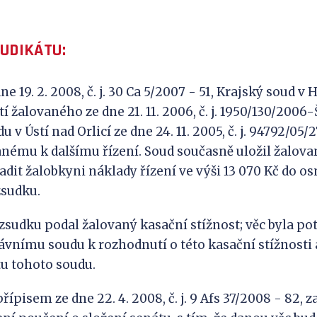
JUDIKÁTU:
 19. 2. 2008, č. j. 30 Ca 5/2007 - 51, Krajský soud v 
í žalovaného ze dne 21. 11. 2006, č. j. 1950/130/2006
 v Ústí nad Orlicí ze dne 24. 11. 2005, č. j. 94792/05/
vanému k dalšímu řízení. Soud současně uložil žalo
dit žalobkyni náklady řízení ve výši 13 070 Kč do o
zsudku.
zsudku podal žalovaný kasační stížnost; věc byla po
vnímu soudu k rozhodnutí o této kasační stížnosti 
u tohoto soudu.
ípisem ze dne 22. 4. 2008, č. j. 9 Afs 37/2008 - 82, z