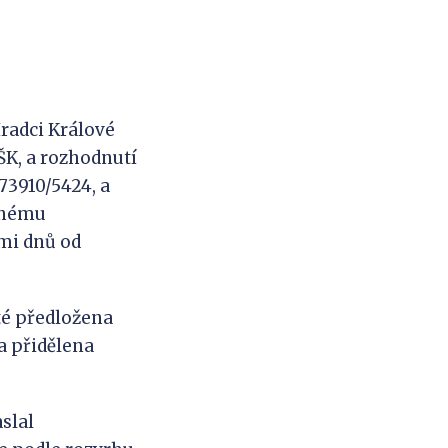
Hradci Králové
-ŠK, a rozhodnutí
273910/5424, a
vanému
smi dnů od
té předložena
a přidělena
aslal