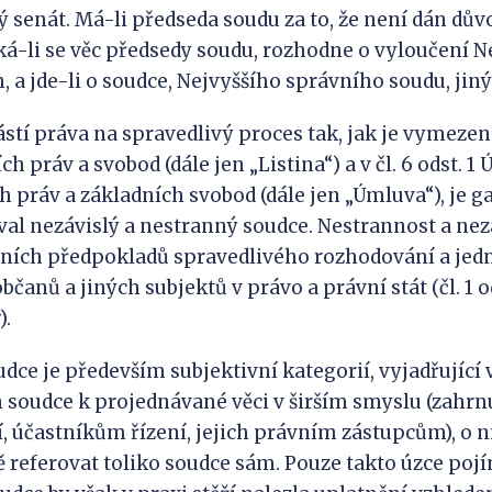
ý senát. Má-li předseda soudu za to, že není dán dův
ká-li se věc předsedy soudu, rozhodne o vyloučení N
 a jde-li o soudce, Nejvyššího správního soudu, jiný
stí práva na spravedlivý proces tak, jak je vymezeno 
ch práv a svobod (dále jen „Listina“) a v čl. 6 odst. 1
h práv a základních svobod (dále jen „Úmluva“), je g
val nezávislý a nestranný soudce. Nestrannost a ne
vních předpokladů spravedlivého rozhodování a jed
čanů a jiných subjektů v právo a právní stát (čl. 1 o
).
dce je především subjektivní kategorií, vyjadřující 
 soudce k projednávané věci v širším smyslu (zahrn
, účastníkům řízení, jejich právním zástupcům), o 
ě referovat toliko soudce sám. Pouze takto úzce po