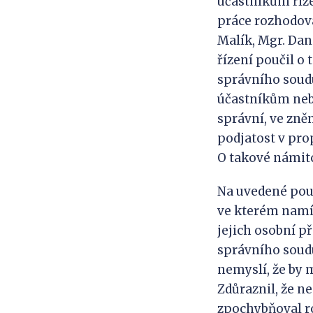
účastníkům říze
práce rozhodova
Malík, Mgr. Dan
řízení poučil o
správního soudu
účastníkům nebo
správní, ve zněn
podjatost v pro
O takové námitc
Na uvedené pouč
ve kterém namít
jejich osobní p
správního soudu
nemyslí, že by 
Zdůraznil, že n
zpochybňoval r