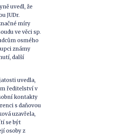
yně uvedl, že
ou JUDr.
 značné míry
udu ve věci sp.
 soudcům osmého
tupci známy
utí, další
atosti uvedla,
m ředitelství v
osobní kontakty
erenci s daňovou
ková uzavřela,
í se být
jí osoby z