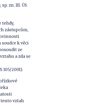
sp. zn. III. ÚS
 tehdy,
ich zástupcům,
ovinnosti
 soudce k věci
posoudit ze
vztahu a zda se
S 105/2001).
Pořízkové
leka
atosti
 tento vztah