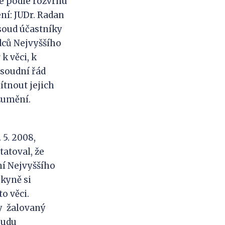
de podle rozvrhu
ní: JUDr. Radan
soud účastníky
udců Nejvyššího
k věci, k
 soudní řád
ítnout jejich
zumění.
5. 2008,
atoval, že
ní Nejvyššího
bkyně si
o věci.
by žalovaný
oudu