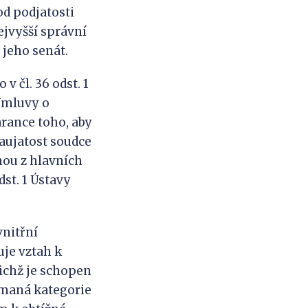
od podjatosti
ejvyšší správní
 jeho senát.
v čl. 36 odst. 1
 Úmluvy o
arance toho, aby
zaujatost soudce
nou z hlavních
dst. 1 Ústavy
vnitřní
uje vztah k
nichž je schopen
jímaná kategorie