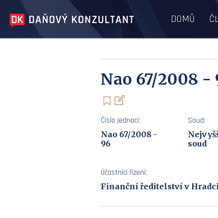
DOMŮ
Č
Nao 67/2008 - 
Číslo jednací:
Soud:
Nao 67/2008 -
Nejvyšš
96
soud
Účastníci řízení:
Finanční ředitelství v Hradc