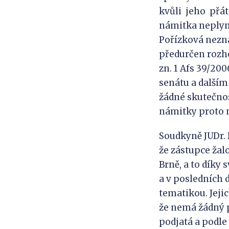
kvůli jeho přát
námitka neplyne 
Pořízková nezná
předurčen rozho
zn. 1 Afs 39/2
senátu a další
žádné skutečnos
námitky proto 
Soudkyně JUDr. 
že zástupce žal
Brně, a to díky
a v posledních 
tematikou. Jejic
že nemá žádný p
podjatá a podle