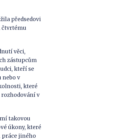
ožila předsedovi
a čtvrtému
dnutí věci,
jich zástupcům
dci, kteří se
u nebo v
olnosti, které
o rozhodování v
známí takovou
ové úkony, které
 práce jiného