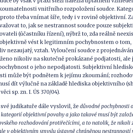
udce by však v praxi stěží nalezla uplatnění vzhlede
koumatelnosti vnitřního rozpoložení soudce. Katego
proto třeba vnímat šíře, tedy i v rovině objektivní. Z
ažovat to, jak se nestrannost soudce pouze subjekti
ateli (účastníku řízení), nýbrž to, zda reálně neexis
 objektivně vést k legitimním pochybnostem o tom,
koliv nezaujatý, vztah. Vyloučení soudce z projednává
ženo nikoliv na skutečně prokázané podjatosti, ale j
t pochybnost o jeho nepodjatosti. Subjektivní hledis
osti může být podnětem k jejímu zkoumání; rozhodov
musí dít výlučně na základě hlediska objektivního (s
ěci sp. zn. I. ÚS 370/04).
své judikatuře dále vyslovil, že
důvodné pochybnos
ti
kategorií objektivní povahy a jako takové musí být zalo
ovského rozhodování protiřečícími, a to natolik, že nikoli
 ale v objektivním smyslu ústavně chráněnou nestrannost