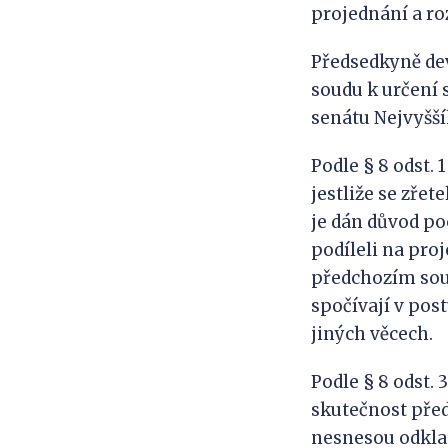
projednání a ro
Předsedkyně devá
soudu k určení 
senátu Nejvyšš
Podle § 8 odst. 
jestliže se zře
je dán důvod poc
podíleli na pro
předchozím sou
spočívají v pos
jiných věcech.
Podle § 8 odst. 
skutečnost před
nesnesou odklad