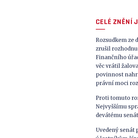
CELÉ ZNĚNÍ 
Rozsudkem ze dne
zrušil rozhodnut
Finančního úřadu
věc vrátil žalo
povinnost nahra
právní moci ro
Proti tomuto ro
Nejvyššímu sprá
devátému senát
Uvedený senát př