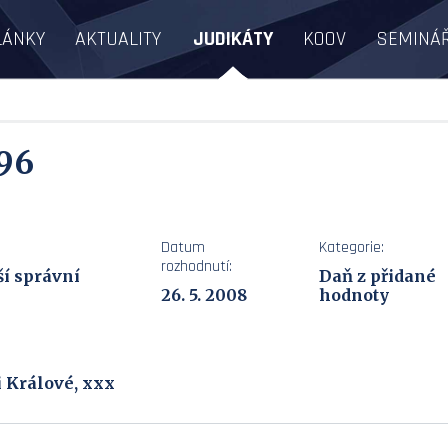
LÁNKY
AKTUALITY
JUDIKÁTY
KOOV
SEMINÁ
96
Datum
Kategorie:
rozhodnutí:
í správní
Daň z přidané
26. 5. 2008
hodnoty
i Králové, xxx