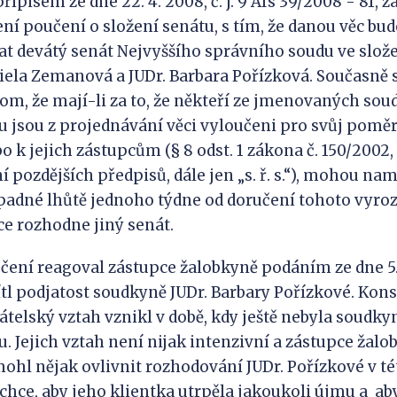
ípisem ze dne 22. 4. 2008, č. j. 9 Afs 39/2008 - 81, z
ní poučení o složení senátu, s tím, že danou věc bu
t devátý senát Nejvyššího správního soudu ve slože
iela Zemanová a JUDr. Barbara Pořízková. Současně 
 tom, že mají-li za to, že někteří ze jmenovaných so
 jsou z projednávání věci vyloučeni pro svůj poměr 
 k jejich zástupcům (§ 8 odst. 1 zákona č. 150/2002,
í pozdějších předpisů, dále jen „s. ř. s.“), mohou nam
padné lhůtě jednoho týdne od doručení tohoto vyro
e rozhodne jiný senát.
ení reagoval zástupce žalobkyně podáním ze dne 5. 
l podjatost soudkyně JUDr. Barbary Pořízkové. Konst
řátelský vztah vznikl v době, kdy ještě nebyla soudky
. Jejich vztah není nijak intenzivní a zástupce žalo
mohl nějak ovlivnit rozhodování JUDr. Pořízkové v tét
echce, aby jeho klientka utrpěla jakoukoli újmu a a