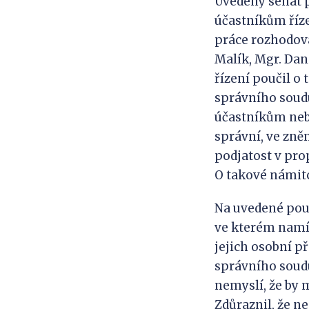
Uvedený senát př
účastníkům říze
práce rozhodova
Malík, Mgr. Dan
řízení poučil o
správního soudu
účastníkům nebo
správní, ve zněn
podjatost v pro
O takové námitc
Na uvedené pouč
ve kterém namít
jejich osobní p
správního soudu
nemyslí, že by 
Zdůraznil, že n