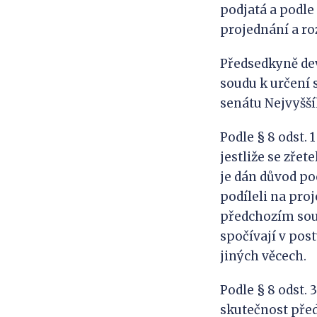
podjatá a podle
projednání a ro
Předsedkyně devá
soudu k určení 
senátu Nejvyšš
Podle § 8 odst. 
jestliže se zře
je dán důvod poc
podíleli na pro
předchozím sou
spočívají v pos
jiných věcech.
Podle § 8 odst. 
skutečnost před