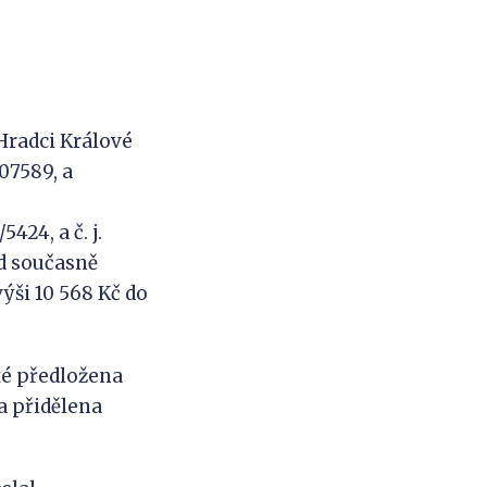
 Hradci Králové
607589, a
.
424, a č. j.
ud současně
ýši 10 568 Kč do
té předložena
a přidělena