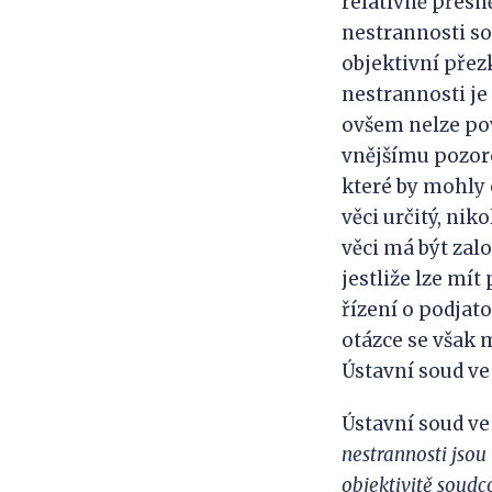
relativně přesn
nestrannosti so
objektivní přez
nestrannosti je 
ovšem nelze pov
vnějšímu pozorov
které by mohly
věci určitý, ni
věci má být zalo
jestliže lze mí
řízení o podjat
otázce se však 
Ústavní soud ve v
Ústavní soud ve 
nestrannosti jsou
objektivitě soudc