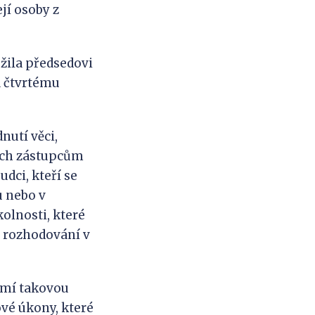
jí osoby z
ožila předsedovi
a čtvrtému
dnutí věci,
jich zástupcům
dci, kteří se
u nebo v
olnosti, které
o rozhodování v
známí takovou
ové úkony, které