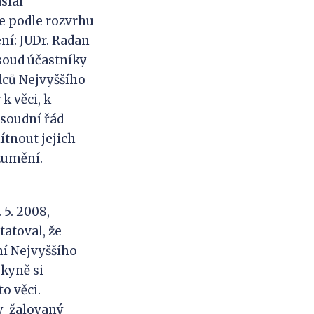
aslal
de podle rozvrhu
ní: JUDr. Radan
soud účastníky
udců Nejvyššího
k věci, k
 soudní řád
ítnout jejich
zumění.
5. 2008,
atoval, že
ní Nejvyššího
bkyně si
o věci.
by žalovaný