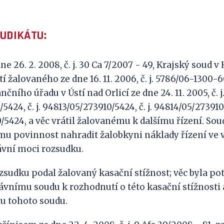
JUDIKÁTU:
 26. 2. 2008, č. j. 30 Ca 7/2007 - 49, Krajský soud v
í žalovaného ze dne 16. 11. 2006, č. j. 5786/06-1300-
čního úřadu v Ústí nad Orlicí ze dne 24. 11. 2005, č. j
424, č. j. 94813/05/273910/5424, č. j. 94814/05/273910/5
/5424, a věc vrátil žalovanému k dalšímu řízení. So
mu povinnost nahradit žalobkyni náklady řízení ve v
ávní moci rozsudku.
zsudku podal žalovaný kasační stížnost; věc byla po
vnímu soudu k rozhodnutí o této kasační stížnosti 
u tohoto soudu.