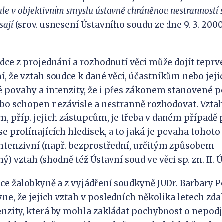
 ale v objektivním smyslu ústavně chráněnou nestrannost
sají
(srov. usnesení Ústavního soudu ze dne 9. 3. 2000, 
dce z projednání a rozhodnutí věci může dojít teprve
ní, že vztah soudce k dané věci, účastníkům nebo jej
 povahy a intenzity, že i přes zákonem stanovené p
o schopen nezávisle a nestranně rozhodovat. Vztah
, příp. jejich zástupcům, je třeba v daném případě 
e prolínajících hledisek, a to jaká je povaha tohoto 
intenzivní (např. bezprostřední, určitým způsobem
ý) vztah (shodně též Ústavní soud ve věci sp. zn. II. Ú
ce žalobkyně a z vyjádření soudkyně JUDr. Barbary 
ne, že jejich vztah v posledních několika letech zda
nzity, která by mohla zakládat pochybnost o nepodj