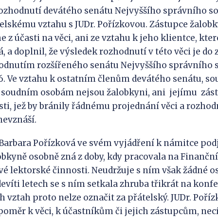
ozhodnutí devátého senátu Nejvyššího správního s
elskému vztahu s JUDr. Pořízkovou. Zástupce žalobk
z účasti na věci, ani ze vztahu k jeho klientce, kter
, a doplnil, že výsledek rozhodnutí v této věci je do
dnutím rozšířeného senátu Nejvyššího správního so
006. Ve vztahu k ostatním členům devátého senátu,
m soudním osobám nejsou žalobkyni, ani jejímu zás
ti, jež by bránily řádnému projednání věci a rozhodn
nevznáší.
Barbara Pořízková ve svém vyjádření k námitce podj
obkyně osobně zná z doby, kdy pracovala na Finanční
 své lektorské činnosti. Neudržuje s ním však žádné 
devíti letech se s ním setkala zhruba třikrát na konf
h vztah proto nelze označit za přátelský. JUDr. Poříz
oměr k věci, k účastníkům či jejich zástupcům, necít