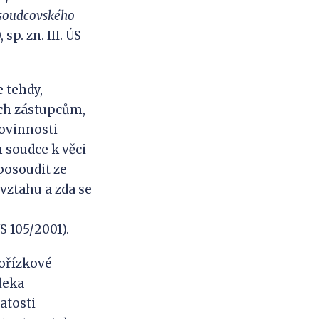
í soudcovského
sp. zn. III. ÚS
 tehdy,
ich zástupcům,
ovinnosti
 soudce k věci
posoudit ze
vztahu a zda se
S 105/2001).
Pořízkové
leka
atosti