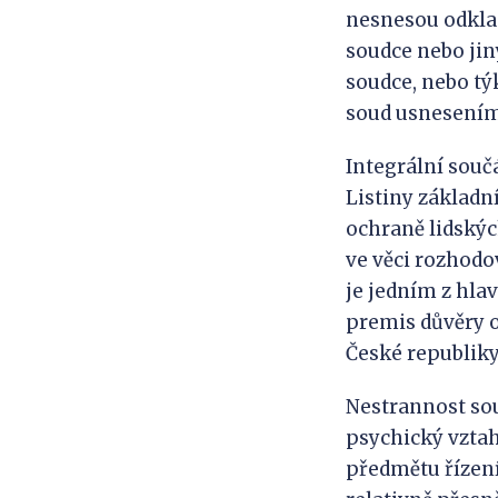
nesnesou odklad
soudce nebo jin
soudce, nebo tý
soud usnesením,
Integrální součá
Listiny základní
ochraně lidskýc
ve věci rozhodo
je jedním z hla
premis důvěry ob
České republiky
Nestrannost sou
psychický vztah
předmětu řízení