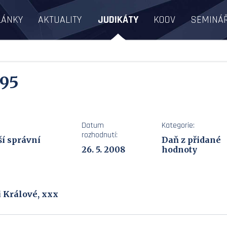
LÁNKY
AKTUALITY
JUDIKÁTY
KOOV
SEMINÁ
 95
Datum
Kategorie:
rozhodnutí:
ší správní
Daň z přidané
26. 5. 2008
hodnoty
i Králové, xxx