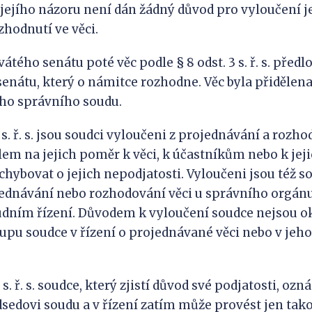
 jejího názoru není dán žádný důvod pro vyloučení je
zhodnutí ve věci.
tého senátu poté věc podle § 8 odst. 3 s. ř. s. předl
senátu, který o námitce rozhodne. Věc byla přidělen
ího správního soudu.
1 s. ř. s. jsou soudci vyloučeni z projednávání a rozho
telem na jejich poměr k věci, k účastníkům nebo k je
hybovat o jejich nepodjatosti. Vyloučeni jsou též sou
jednávání nebo rozhodování věci u správního orgán
dním řízení. Důvodem k vyloučení soudce nejsou ok
tupu soudce v řízení o projednávané věci nebo v jeh
3 s. ř. s. soudce, který zjistí důvod své podjatosti, o
sedovi soudu a v řízení zatím může provést jen tak