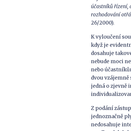
účastníků řízení,
rozhodování otřá
26/2000).
K vyloučení sou
když je evident
dosahuje takové
nebude moci neb
nebo účastníkům
dvou vzájemně s
jedná o zjevně 
individualizovan
Z podání zástup
jednoznačně ply
nedosahuje inte