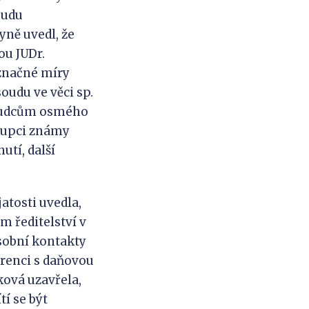
oudu
yně uvedl, že
ou JUDr.
 značné míry
udu ve věci sp.
 soudcům osmého
tupci známy
utí, další
atosti uvedla,
m ředitelství v
osobní kontakty
erenci s daňovou
ková uzavřela,
í se být