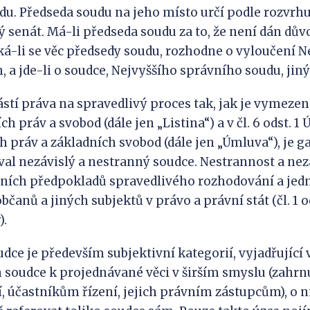
u. Předseda soudu na jeho místo určí podle rozvrhu
ý senát. Má-li předseda soudu za to, že není dán dův
ká-li se věc předsedy soudu, rozhodne o vyloučení N
 a jde-li o soudce, Nejvyššího správního soudu, jiný
stí práva na spravedlivý proces tak, jak je vymezeno 
ch práv a svobod (dále jen „Listina“) a v čl. 6 odst. 1
h práv a základních svobod (dále jen „Úmluva“), je g
val nezávislý a nestranný soudce. Nestrannost a ne
vních předpokladů spravedlivého rozhodování a jed
čanů a jiných subjektů v právo a právní stát (čl. 1 o
).
dce je především subjektivní kategorií, vyjadřující 
 soudce k projednávané věci v širším smyslu (zahrn
, účastníkům řízení, jejich právním zástupcům), o 