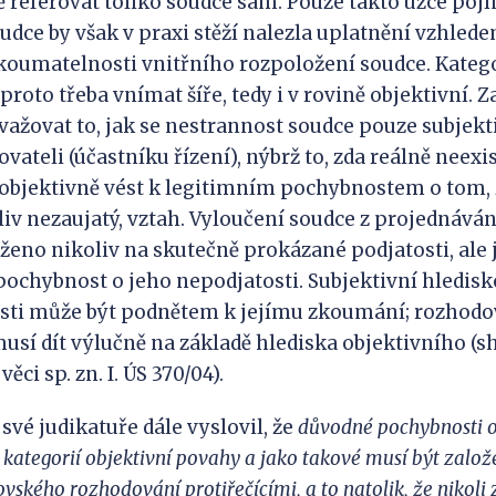
ě referovat toliko soudce sám. Pouze takto úzce po
udce by však v praxi stěží nalezla uplatnění vzhlede
koumatelnosti vnitřního rozpoložení soudce. Katego
proto třeba vnímat šíře, tedy i v rovině objektivní. Z
ažovat to, jak se nestrannost soudce pouze subjekti
ateli (účastníku řízení), nýbrž to, zda reálně neexis
 objektivně vést k legitimním pochybnostem o tom,
koliv nezaujatý, vztah. Vyloučení soudce z projednává
ženo nikoliv na skutečně prokázané podjatosti, ale j
t pochybnost o jeho nepodjatosti. Subjektivní hledis
osti může být podnětem k jejímu zkoumání; rozhodov
musí dít výlučně na základě hlediska objektivního (s
ěci sp. zn. I. ÚS 370/04).
své judikatuře dále vyslovil, že
důvodné pochybnos
ti
kategorií objektivní povahy a jako takové musí být zalo
ovského rozhodování protiřečícími, a to natolik, že nikoli