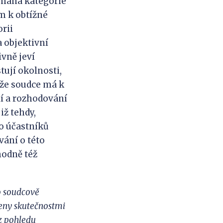
jímaná kategorie
m k obtížné
rii
a objektivní
vně jeví
tují okolnosti,
 že soudce má k
ní a rozhodování
iž tehdy,
ko účastníků
ání o této
hodně též
 o soudcově
ženy skutečnostmi
 z pohledu