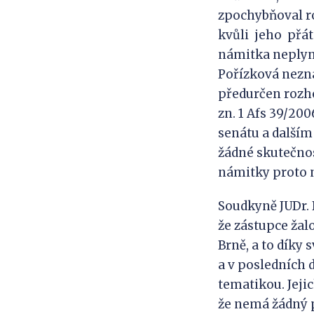
zpochybňoval r
kvůli jeho přát
námitka neplyne 
Pořízková nezná
předurčen rozho
zn. 1 Afs 39/2
senátu a další
žádné skutečnos
námitky proto 
Soudkyně JUDr. 
že zástupce žal
Brně, a to díky
a v posledních 
tematikou. Jejic
že nemá žádný p