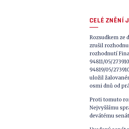
CELÉ ZNĚNÍ 
Rozsudkem ze dne
zrušil rozhodnut
rozhodnutí Finan
94811/05/273910/5
94819/05/273910
uložil žalované
osmi dnů od pr
Proti tomuto ro
Nejvyššímu sprá
devátému senát