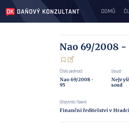
DOMŮ
Č
Nao 69/2008 -
Číslo jednací:
Soud:
Nao 69/2008 -
Nejvyš
95
soud
Účastníci řízení:
Finanční ředitelství v Hradc