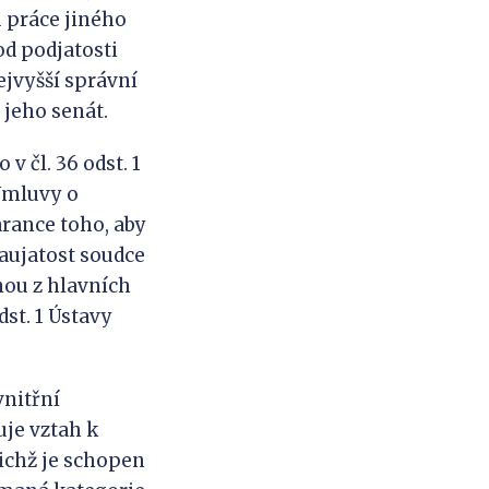
 práce jiného
od podjatosti
ejvyšší správní
 jeho senát.
v čl. 36 odst. 1
 Úmluvy o
arance toho, aby
zaujatost soudce
nou z hlavních
dst. 1 Ústavy
vnitřní
uje vztah k
nichž je schopen