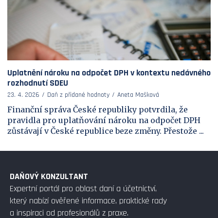
Uplatnění nároku na odpočet DPH v kontextu nedávného
rozhodnutí SDEU
23. 4. 2026
Daň z přidané hodnoty
Aneta Mašková
Finanční správa České republiky potvrdila, že
pravidla pro uplatňování nároku na odpočet DPH
zůstávají v České republice beze změny. Přestože ...
DAŇOVÝ KONZULTANT
Expertní portál pro oblast daní a účetnictví,
který nabízí ověřené informace, praktické rady
a inspiraci od profesionálů z praxe.